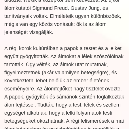
álomkutatói Sigmund Freud, Gustav Jung, és
tanítványaik voltak. Elméleteik ugyan különbözőek,
mégis van egy közös vonásuk: ők is az álom
jelenségét vizsgálják.
A régi korok kultúráiban a papok a testet és a lelket
együtt gyógyították. Az álmokat a lélek szószólóinak
tartották. Úgy vélték, az álmok utat mutatnak,
figyelmeztetnek (akár valamilyen betegségre), és
következtetni lehet belőlük az ember életének
eseményeire. Az álomfejtőket nagy tisztelet övezte.
A papok, gyógyítók és sámánok szintén foglalkoztak
álomfejtéssel. Tudták, hogy a test, lélek és szellem
egységet alkotnak, hogy a lelki folyamatok testi
betegségeket okozhatnak. A régi felismerések a mai
álomkutatásban és pszichológiában is megállják a