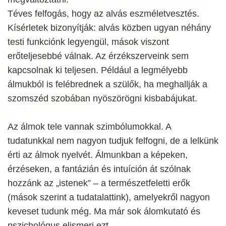
Téves felfogás, hogy az alvás eszméletvesztés.
Kísérletek bizonyítják: alvás közben ugyan néhány
testi funkciónk legyengül, mások viszont
erőteljesebbé válnak. Az érzékszerveink sem
kapcsolnak ki teljesen. Például a legmélyebb
álmukból is felébrednek a szülők, ha meghallják a
szomszéd szobában nyöszörögni kisbabájukat.
Az álmok tele vannak szimbólumokkal. A
tudatunkkal nem nagyon tudjuk felfogni, de a lelkünk
érti az álmok nyelvét. Álmunkban a képeken,
érzéseken, a fantázián és intuíción át szólnak
hozzánk az „istenek” – a természetfeletti erők
(mások szerint a tudatalattink), amelyekről nagyon
keveset tudunk még. Ma már sok álomkutató és
pszichológus elismeri ezt.