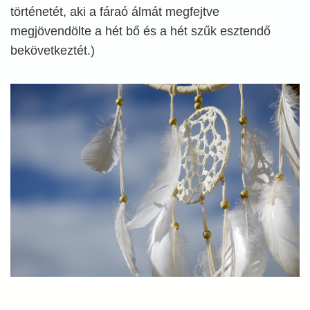
történetét, aki a fáraó álmát megfejtve
megjövendölte a hét bő és a hét szűk esztendő
bekövetkeztét.)