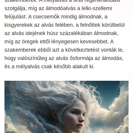
szolgálja, míg az álmodóalvás a lelki-szellemi
felújulást. A csecsemők mindig álmodnak, a
kisgyerekek az alvás felében, a felnőttek körülbelül
az alvás idejének húsz százalékában álmodnak,
míg az öregek ettől lényegesen kevesebbet. A
szakemberek ebből azt a következtetést vonták le,
hogy valószínűleg az alvás ősformája az álmodás,
és a mélyalvás csak később alakult ki.