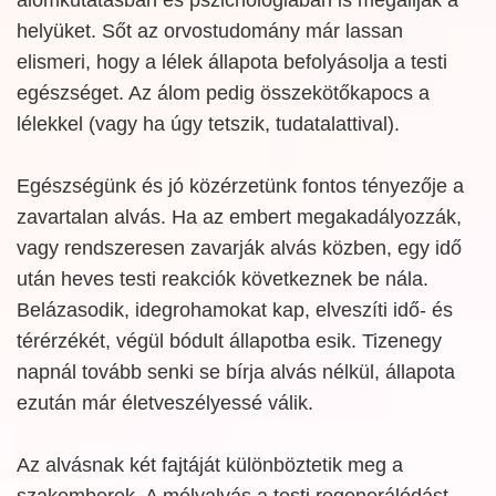
helyüket. Sőt az orvostudomány már lassan
elismeri, hogy a lélek állapota befolyásolja a testi
egészséget. Az álom pedig összekötőkapocs a
lélekkel (vagy ha úgy tetszik, tudatalattival).
Egészségünk és jó közérzetünk fontos tényezője a
zavartalan alvás. Ha az embert megakadályozzák,
vagy rendszeresen zavarják alvás közben, egy idő
után heves testi reakciók következnek be nála.
Belázasodik, idegrohamokat kap, elveszíti idő- és
térérzékét, végül bódult állapotba esik. Tizenegy
napnál tovább senki se bírja alvás nélkül, állapota
ezután már életveszélyessé válik.
Az alvásnak két fajtáját különböztetik meg a
szakemberek. A mélyalvás a testi regenerálódást