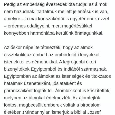
Pedig az emberiség évezredek óta tudja: az álmok
nem hazudnak. Tartalmuk mellett jelentésük is van,
amelyre – a mai kor szakértői is egyetértenek ezzel
– érdemes odafigyelni, mert megértésükkel
könnyebben harmóniába kerülünk önmagunkkal.
Az őskor népei feltételezték, hogy az álmok
összekötik az embert az emberfeletti lényekkel,
istenekkel és démonokkal. A legrégebbi ókori
bizonyítékok Egyiptomból és Indiából származnak.
Egyiptomban az álmokat az istenségek és titokzatos
hatalmak üzeneteiként, jóslataiként és
parancsaiként fogták fel. Álomlexikont is készítettek,
melyben az álmokat értelmezték. Az álomfejtők
fontos, megbecsült emberek voltak a birodalom
életében.(Mindannyian ismerjük a bibliai József