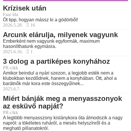
Krízisek után
Faar Ida
Öt tipp, hogyan mássz ki a gödörből!
2026.5.28.
16
Arcunk elárulja, milyenek vagyunk
Emberként nem vagyunk egyformák, maximum
hasonlíthatunk egymásra.
2025.6.16.
1
3 dolog a partiképes konyhához
PR-cikk
Amikor beindul a nyári szezon, a legjobb esték nem a
klubokban kezdődnek, hanem a konyhában. Ott, ahol a
barátnők már kora este összegyűlnek...
2025.6.7.
Miért bánják meg a menyasszonyok
az esküvő napját?
PR-cikk
A legtöbb menyasszony kislánykora óta álmodozik a nagy
napról: a tökéletes ruháról, a mesés helyszínről és a
megható pillanatokról.