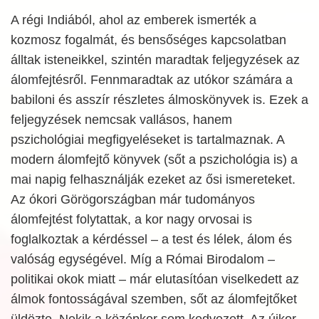
A régi Indiából, ahol az emberek ismerték a
kozmosz fogalmát, és bensőséges kapcsolatban
álltak isteneikkel, szintén maradtak feljegyzések az
álomfejtésről. Fennmaradtak az utókor számára a
babiloni és asszír részletes álmoskönyvek is. Ezek a
feljegyzések nemcsak vallásos, hanem
pszichológiai megfigyeléseket is tartalmaznak. A
modern álomfejtő könyvek (sőt a pszichológia is) a
mai napig felhasználják ezeket az ősi ismereteket.
Az ókori Görögországban már tudományos
álomfejtést folytattak, a kor nagy orvosai is
foglalkoztak a kérdéssel – a test és lélek, álom és
valóság egységével. Míg a Római Birodalom –
politikai okok miatt – már elutasítóan viselkedett az
álmok fontosságával szemben, sőt az álomfejtőket
üldözte. Nekik a középkor sem kedvezett. Az újkor