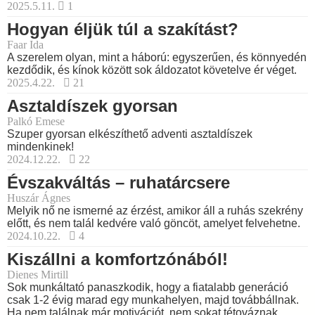
2025.5.11.
1
Hogyan éljük túl a szakítást?
Faar Ida
A szerelem olyan, mint a háború: egyszerűen, és könnyedén
kezdődik, és kínok között sok áldozatot követelve ér véget.
2025.4.22.
21
Asztaldíszek gyorsan
Palkó Emese
Szuper gyorsan elkészíthető adventi asztaldíszek
mindenkinek!
2024.12.22.
22
Évszakváltás – ruhatárcsere
Huszár Ágnes
Melyik nő ne ismerné az érzést, amikor áll a ruhás szekrény
előtt, és nem talál kedvére való göncöt, amelyet felvehetne.
2024.10.22.
4
Kiszállni a komfortzónából!
Dienes Mirtill
Sok munkáltató panaszkodik, hogy a fiatalabb generáció
csak 1-2 évig marad egy munkahelyen, majd továbbállnak.
Ha nem találnak már motivációt, nem sokat tétováznak.