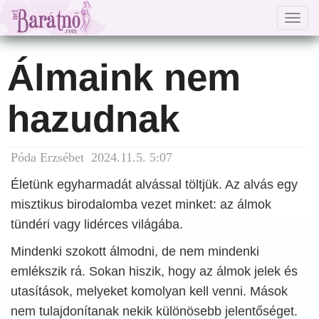
Togg
navig
Álmaink nem
hazudnak
Póda Erzsébet 2024.11.5. 5:07
Életünk egyharmadát alvással töltjük. Az alvás egy
misztikus birodalomba vezet minket: az álmok
tündéri vagy lidérces világába.
Mindenki szokott álmodni, de nem mindenki
emlékszik rá. Sokan hiszik, hogy az álmok jelek és
utasítások, melyeket komolyan kell venni. Mások
nem tulajdonítanak nekik különösebb jelentőséget.