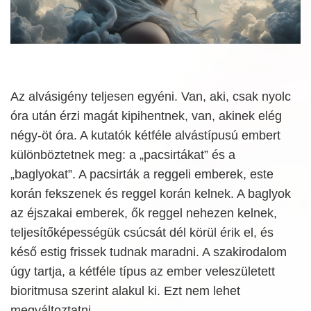
Az alvásigény teljesen egyéni. Van, aki, csak nyolc
óra után érzi magát kipihentnek, van, akinek elég
négy-öt óra. A kutatók kétféle alvástípusú embert
különböztetnek meg: a „pacsirtákat” és a
„baglyokat”. A pacsirták a reggeli emberek, este
korán fekszenek és reggel korán kelnek. A baglyok
az éjszakai emberek, ők reggel nehezen kelnek,
teljesítőképességük csúcsát dél körül érik el, és
késő estig frissek tudnak maradni. A szakirodalom
úgy tartja, a kétféle típus az ember veleszületett
bioritmusa szerint alakul ki. Ezt nem lehet
megváltoztatni.