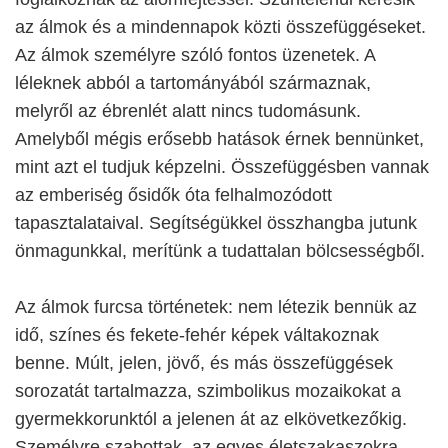
az álmok és a mindennapok közti összefüggéseket.
Az álmok személyre szóló fontos üzenetek. A
léleknek abból a tartományából származnak,
melyről az ébrenlét alatt nincs tudomásunk.
Amelyből mégis erősebb hatások érnek bennünket,
mint azt el tudjuk képzelni. Összefüggésben vannak
az emberiség ősidők óta felhalmozódott
tapasztalataival. Segítségükkel összhangba jutunk
önmagunkkal, merítünk a tudattalan bölcsességből.
Az álmok furcsa történetek: nem létezik bennük az
idő, színes és fekete-fehér képek váltakoznak
benne. Múlt, jelen, jövő, és más összefüggések
sorozatát tartalmazza, szimbolikus mozaikokat a
gyermekkorunktól a jelenen át az elkövetkezőkig.
Személyre szabottak, az egyes életszakaszokra