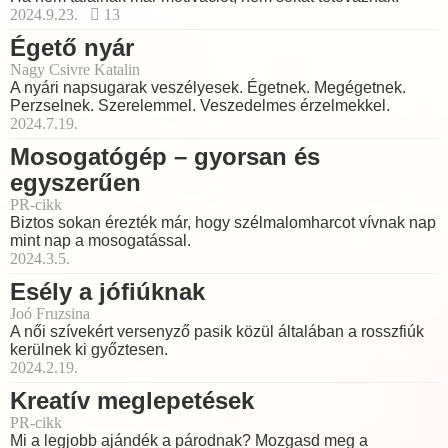
2024.9.23.
13
Égető nyár
Nagy Csivre Katalin
A nyári napsugarak veszélyesek. Égetnek. Megégetnek.
Perzselnek. Szerelemmel. Veszedelmes érzelmekkel.
2024.7.19.
Mosogatógép – gyorsan és
egyszerűen
PR-cikk
Biztos sokan érezték már, hogy szélmalomharcot vívnak nap
mint nap a mosogatással.
2024.3.5.
Esély a jófiúknak
Joó Fruzsina
A női szívekért versenyző pasik közül általában a rosszfiúk
kerülnek ki győztesen.
2024.2.19.
Kreatív meglepetések
PR-cikk
Mi a legjobb ajándék a párodnak? Mozgasd meg a