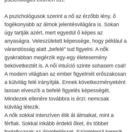
A pszichológusok szerint a nő az érzőbb lény, ő
fogékonyabb az álmok jelentésvilágára is. Sokan
úgy tartják azért, mert egyedül ő képes az
anyaságra. Veleszületett képessége, hogy például a
várandósság alatt „befelé” tud figyelni. A nők
gyakrabban megérzik egy-egy életesemény
bekövetkeztét is. A női intuíció szinte sohasem csal!
A modern világban az ember figyelmét erőszakosan
a külvilág felé irányítják. Ennek következményeként
lassan elveszíti a befelé figyelés képességét.
Mindezek ellenére továbbra is érzi: nemcsak
külvilág létezik.
A nők sokkal intenzíven élik át álmaikat, mint a
férfiak. Sokkal inkább érdekli őket, és többet
foglalkoznak az álomfejtéssel. Szüntelenül keresik