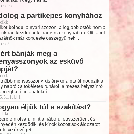
onlíthatunk egymásra.
5.6.16.
1
dolog a partiképes konyhához
cikk
kor beindul a nyári szezon, a legjobb esték nem a
bokban kezdődnek, hanem a konyhában. Ott, ahol
arátnők már kora este összegyűlnek...
5.6.7.
ért bánják meg a
enyasszonyok az esküvő
pját?
cikk
egtöbb menyasszony kislánykora óta álmodozik a
y napról: a tökéletes ruháról, a mesés helyszínről
a megható pillanatokról.
5.5.11.
1
gyan éljük túl a szakítást?
r Ida
zerelem olyan, mint a háború: egyszerűen, és
nyedén kezdődik, és kínok között sok áldozatot
etelve ér véget.