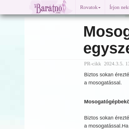
Rovatok
Írjon ne
Mosog
egysz
PR-cikk 2024.3.5. 1
Biztos sokan érezt
a mosogatással.
Mosogatógépbeköt
Biztos sokan érezt
a mosogatással.Ha 