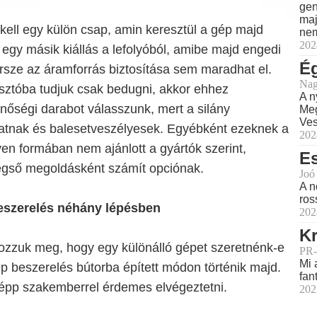
gen
maj
y kell egy külön csap, amin keresztül a gép majd
nem
202
ve egy másik kiállás a lefolyóból, amibe majd engedi
Ég
rsze az áramforrás biztosítása sem maradhat el.
Nag
sztóba tudjuk csak bedugni, akkor ehhez
A n
őségi darabot válasszunk, mert a silány
Meg
Ves
hatnak és balesetveszélyesek. Egyébként ezeknek a
202
en formában nem ajánlott a gyártók szerint,
Es
égső megoldásként számít opciónak.
Joó
A n
ros
szerelés néhány lépésben
202
Kr
rozzuk meg, hogy egy különálló gépet szeretnénk-e
PR-
Mi 
 beszerelés bútorba épített módon történik majd.
fan
épp szakemberrel érdemes elvégeztetni.
202