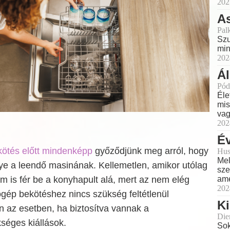
202
As
Pal
Szu
min
202
Á
Pód
Éle
mis
vag
202
Év
ötés előtt mindenképp
győződjünk meg arról, hogy
Hus
Mel
ye a leendő masinának. Kellemetlen, amikor utólag
sze
nem is fér be a konyhapult alá, mert az nem elég
ame
202
ép bekötéshez nincs szükség feltétlenül
Ki
 az esetben, ha biztosítva vannak a
Dien
séges kiállások.
Sok