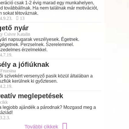
eráció csak 1-2 évig marad egy munkahelyen,
d továbbállnak. Ha nem találnak már motivációt,
 sokat tétováznak.
4.9.23.
13
ető nyár
y Csivre Katalin
yári napsugarak veszélyesek. Égetnek.
égetnek. Perzselnek. Szerelemmel.
zedelmes érzelmekkel.
4.7.19.
ély a jófiúknak
 Fruzsina
ői szívekért versenyző pasik közül általában a
szfiúk kerülnek ki győztesen.
4.2.19.
eatív meglepetések
cikk
a legjobb ajándék a párodnak? Mozgasd meg a
táziád!
3.2.3.
További cikkek