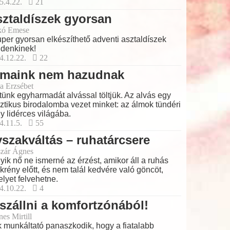
5.4.22.
21
ztaldíszek gyorsan
kó Emese
per gyorsan elkészíthető adventi asztaldíszek
denkinek!
4.12.22.
22
lmaink nem hazudnak
a Erzsébet
tünk egyharmadát alvással töltjük. Az alvás egy
ztikus birodalomba vezet minket: az álmok tündéri
y lidérces világába.
4.11.5.
55
szakváltás – ruhatárcsere
zár Ágnes
yik nő ne ismerné az érzést, amikor áll a ruhás
krény előtt, és nem talál kedvére való göncöt,
lyet felvehetne.
4.10.22.
4
szállni a komfortzónából!
es Mirtill
 munkáltató panaszkodik, hogy a fiatalabb