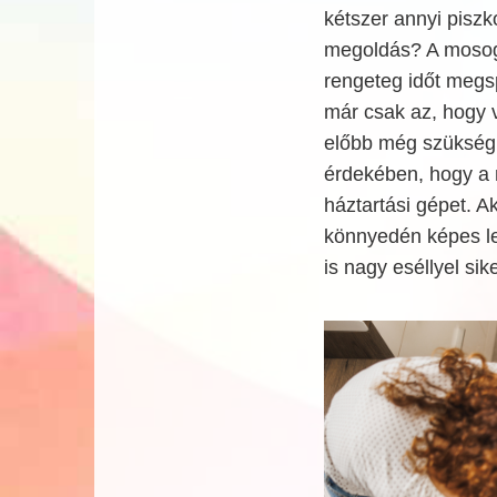
kétszer annyi pisz
megoldás? A mosoga
rengeteg időt megsp
már csak az, hogy
előbb még szükség 
érdekében, hogy a
háztartási gépet. A
könnyedén képes le
is nagy eséllyel sik