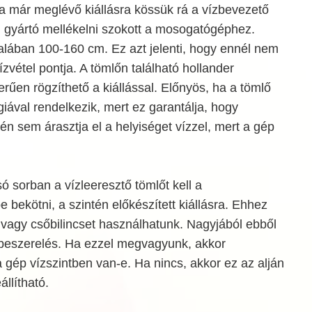
a már meglévő kiállásra kössük rá a vízbevezető
n gyártó mellékelni szokott a mosogatógéphez.
alában 100-160 cm. Ez azt jelenti, hogy ennél nem
zvétel pontja. A tömlőn található hollander
rűen rögzíthető a kiállással. Előnyös, ha a tömlő
ával rendelkezik, mert ez garantálja, hogy
 sem árasztja el a helyiséget vízzel, mert a gép
ó sorban a vízleeresztő tömlőt kell a
 bekötni, a szintén előkészített kiállásra. Ehhez
 vagy csőbilincset használhatunk. Nagyjából ebből
beszerelés. Ha ezzel megvagyunk, akkor
a gép vízszintben van-e. Ha nincs, akkor ez az alján
llítható.