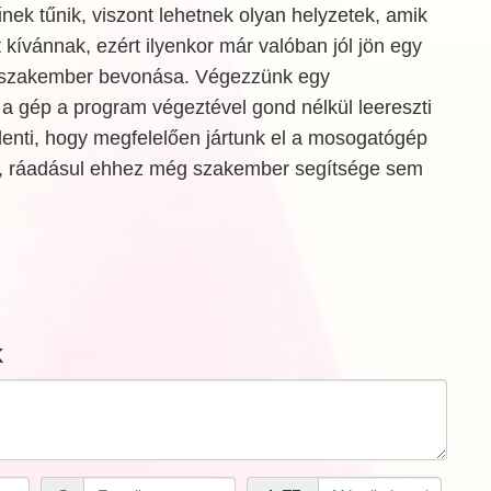
ek tűnik, viszont lehetnek olyan helyzetek, amik
 kívánnak, ezért ilyenkor már valóban jól jön egy
ő szakember bevonása. Végezzünk egy
a gép a program végeztével gond nélkül leereszti
jelenti, hogy megfelelően jártunk el a mosogatógép
en, ráadásul ehhez még szakember segítsége sem
k