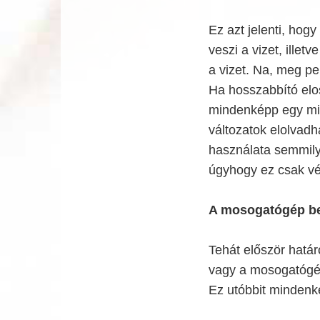
Ez azt jelenti, hog
veszi a vizet, illet
a vizet. Na, meg pe
Ha hosszabbító elo
mindenképp egy min
változatok elolvad
használata semmily
úgyhogy ez csak v
A mosogatógép be
Tehát először hatá
vagy a mosogatógép
Ez utóbbit mindenk