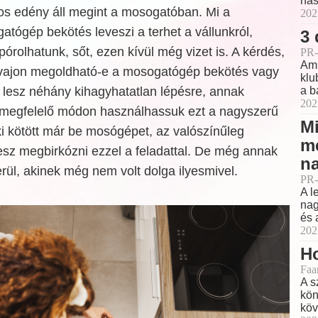
has
kos edény áll megint a mosogatóban. Mi a
202
tógép bekötés leveszi a terhet a vállunkról,
3 
órolhatunk, sőt, ezen kívül még vizet is. A kérdés,
PR-
Ami
 vajon megoldható-e a mosogatógép bekötés vagy
klu
lesz néhány kihagyhatatlan lépésre, annak
a b
202
 megfelelő módon használhassuk ezt a nagyszerű
Mi
ki kötött már be mosógépet, az valószínűleg
m
sz megbirkózni ezzel a feladattal. De még annak
na
erül, akinek még nem volt dolga ilyesmivel.
PR-
A l
nag
és 
202
Ho
Faa
A s
kön
köv