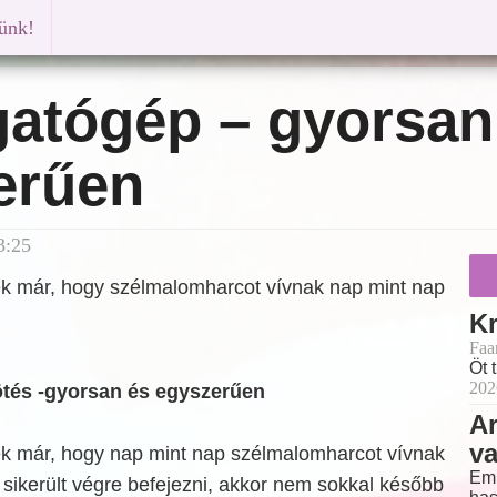
künk!
atógép – gyorsan
erűen
3:25
ék már, hogy szélmalomharcot vívnak nap mint nap
Kr
Faa
Öt 
202
és -gyorsan és egyszerűen
Ar
v
ék már, hogy nap mint nap szélmalomharcot vívnak
Emb
sikerült végre befejezni, akkor nem sokkal később