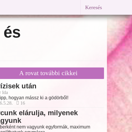
Keresés
 és
A rovat további cikkei
ízisek után
r Ida
tipp, hogyan mássz ki a gödörből!
6.5.28.
16
cunk elárulja, milyenek
agyunk
erként nem vagyunk egyformák, maximum