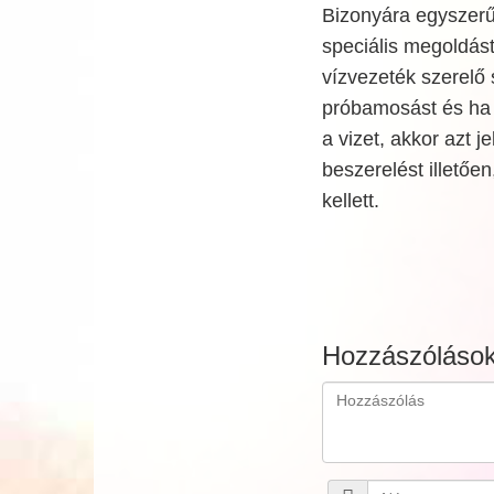
Bizonyára egyszerűn
speciális megoldást
vízvezeték szerel
próbamosást és ha 
a vizet, akkor azt 
beszerelést illető
kellett.
Hozzászóláso