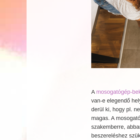
A
mosogatógép-bek
van-e elegendő hel
derül ki, hogy pl. 
magas. A mosogatóg
szakemberre, abban
beszereléshez szük