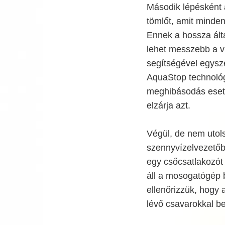
Második lépésként 
tömlőt, amit minde
Ennek a hossza ált
lehet messzebb a ví
segítségével egysze
AquaStop technológi
meghibásodás esetén
elzárja azt.
Végül, de nem utols
szennyvízelvezetőbe
egy csőcsatlakozót
áll a mosogatógép 
ellenőrizzük, hogy 
lévő csavarokkal beá