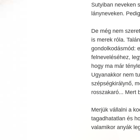
Sutyiban neveken s
lányneveken. Pedig
De még nem szeretn
is merek róla. Talá
gondolkodásmód: e
felneveléséhez, legy
hogy ma már tényleg
Ugyanakkor nem tud
szépségkirálynő, m
rosszakaró... Mert 
Merjük vállalni a k
tagadhatatlan és hol
valamikor anyák le