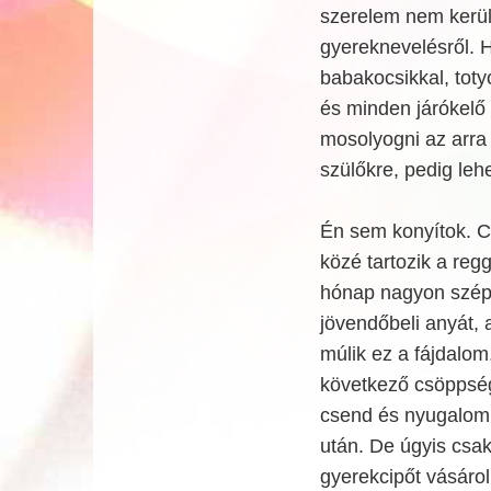
szerelem nem került
gyereknevelésről. H
babakocsikkal, tot
és minden járókelő
mosolyogni az arra
szülőkre, pedig leh
Én sem konyítok. Cs
közé tartozik a reg
hónap nagyon szép, 
jövendőbeli anyát, 
múlik ez a fájdalom
következő csöppsé
csend és nyugalom u
után. De úgyis csa
gyerekcipőt vásáro