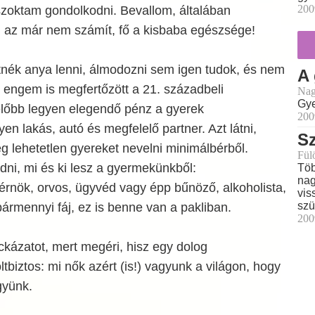
200
zoktam gondolkodni. Bevallom, általában
 az már nem számít, fő a kisbaba egészsége!
ék anya lenni, álmodozni sem igen tudok, és nem
A 
n engem is megfertőzött a 21. századbeli
Nag
Gye
lőbb legyen elegendő pénz a gyerek
200
en lakás, autó és megfelelő partner. Azt látni,
Sz
 lehetetlen gyereket nevelni minimálbérből.
Fül
ni, mi és ki lesz a gyermekünkből:
Töb
nag
érnök, orvos, ügyvéd vagy épp bűnöző, alkoholista,
vis
szü
bármennyi fáj, ez is benne van a pakliban.
200
ockázatot, mert megéri, hisz egy dolog
tbiztos: mi nők azért (is!) vagyunk a világon, hogy
gyünk.