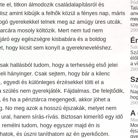
Pód
e el, titkon álmodozik családalapításról és
Tal
isz amint kibújik a felhők közül a fényes nap, máris
ame
meg
yogó gyerekekkel telnek meg az amúgy üres utcák,
sze
 arcára mosoly költözik. Mert nem tud nem
200
 járó egy egészségre kisbabára és a boldog
É
Sal
et, hogy kicsit sem konyít a gyerekneveléshez.
Szá
élő
a ví
ak hallásból tudom, hogy a terhesség első jelei
200
geli hányinger. Csak sejtem, hogy bár a kilenc
Sz
egyedi és különleges érzésekkel tölti el a
Vég
a szülés nem gyerekjáték. Fájdalmas. De felejtődik,
Nag
hog
, és ha a pénztárca megengedi, akkor jöhet a
200
g. No meg azok a hosszú éjszakák, melyet nem
A 
ral, hanem sírás-rívás. Biztosan kimerítő egy idő
Mad
k remélni tudom, hogy egyszer majd én is
Mon
éjs
lhatok, és úszni taníthatom az én gyerkőcöm.
gyer