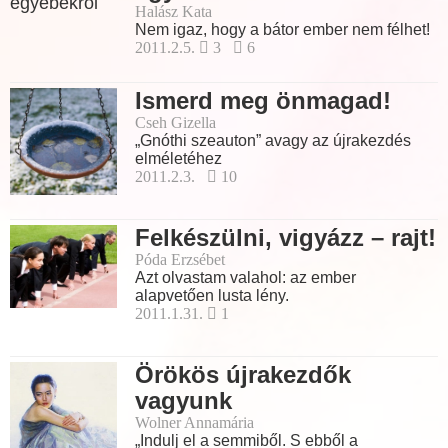
Halász Kata
Nem igaz, hogy a bátor ember nem félhet!
2011.2.5.
3
6
Ismerd meg önmagad!
Cseh Gizella
„Gnóthi szeauton” avagy az újrakezdés
elméletéhez
2011.2.3.
10
Felkészülni, vigyázz – rajt!
Póda Erzsébet
Azt olvastam valahol: az ember
alapvetően lusta lény.
2011.1.31.
1
Örökös újrakezdők
vagyunk
Wolner Annamária
„Indulj el a semmiből. S ebből a