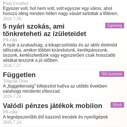
Póda Erzsébet
Egyszer volt, hol nem volt, volt egyszer egy város, ahol
hosszú ideig minden héten nagy vásárt tartottak a főtéren.
2026.7.28.
5 nyári szokás, ami
Egészség
tönkreteheti az ízületeidet
PR-cikk
A nyár a szabadság, a kikapcsolódás és az aktív életmód
időszaka, amikor többet kirándulunk, kerékpározunk,
úszunk, kertészkedünk vagy egyszerűen csak hosszabb
sétákat teszünk a jó időben.
2026.7.27.
Független
Női horizont
Tilajcsík Dóra
A „függetlenség” kifejezést hallva az utóbbi években
valahogy mindenki elborzad.
2026.7.24.
Valódi pénzes játékok mobilon
Hírek
PR-cikk
A legnépszerűbb élő kaszinó trendek és nyerőgépek
2026.7.24.