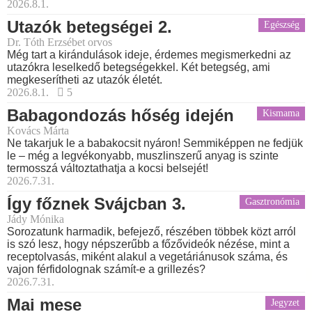
2026.8.1.
Utazók betegségei 2.
Egészség
Dr. Tóth Erzsébet orvos
Még tart a kirándulások ideje, érdemes megismerkedni az
utazókra leselkedő betegségekkel. Két betegség, ami
megkeserítheti az utazók életét.
2026.8.1.
5
Babagondozás hőség idején
Kismama
Kovács Márta
Ne takarjuk le a babakocsit nyáron! Semmiképpen ne fedjük
le – még a legvékonyabb, muszlinszerű anyag is szinte
termosszá változtathatja a kocsi belsejét!
2026.7.31.
Így főznek Svájcban 3.
Gasztronómia
Jády Mónika
Sorozatunk harmadik, befejező, részében többek közt arról
is szó lesz, hogy népszerűbb a főzővideók nézése, mint a
receptolvasás, miként alakul a vegetáriánusok száma, és
vajon férfidolognak számít-e a grillezés?
2026.7.31.
Mai mese
Jegyzet