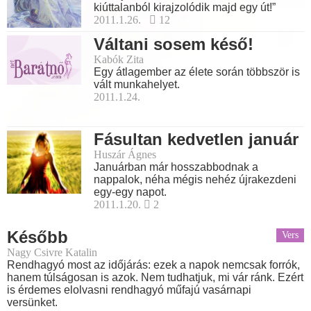
kiúttalanból kirajzolódik majd egy út!”
2011.1.26.
12
Váltani sosem késő!
Kabók Zita
Egy átlagember az élete során többször is
vált munkahelyet.
2011.1.24.
Fásultan kedvetlen január
Huszár Ágnes
Januárban már hosszabbodnak a
nappalok, néha mégis nehéz újrakezdeni
egy-egy napot.
2011.1.20.
2
Később
Vers
Nagy Csivre Katalin
Rendhagyó most az időjárás: ezek a napok nemcsak forrók,
hanem túlságosan is azok. Nem tudhatjuk, mi vár ránk. Ezért
is érdemes elolvasni rendhagyó műfajú vasárnapi
versünket.