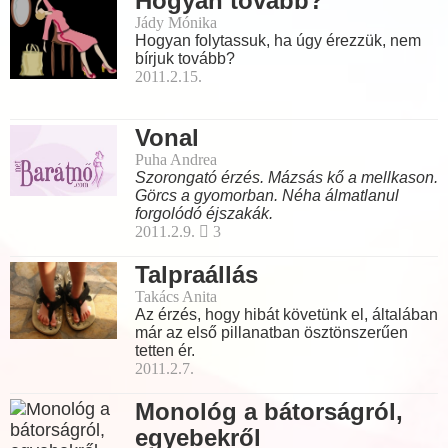
Hogyan tovább?
Jády Mónika
Hogyan folytassuk, ha úgy érezzük, nem
bírjuk tovább?
2011.2.15.
Vonal
Puha Andrea
Szorongató érzés. Mázsás kő a mellkason.
Görcs a gyomorban. Néha álmatlanul
forgolódó éjszakák.
2011.2.9.
3
Talpraállás
Takács Anita
Az érzés, hogy hibát követünk el, általában
már az első pillanatban ösztönszerűen
tetten ér.
2011.2.7.
Monológ a bátorságról,
egyebekről