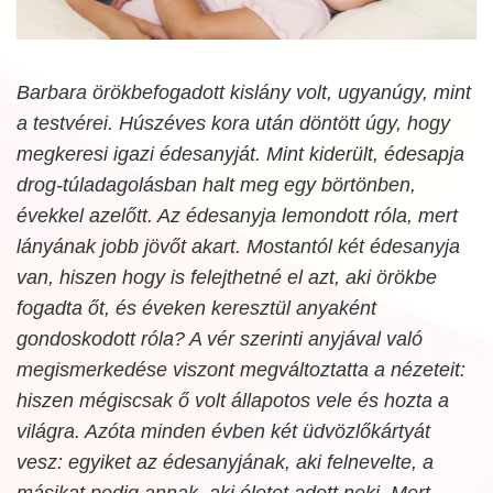
Barbara örökbefogadott kislány volt, ugyanúgy, mint
a testvérei. Húszéves kora után döntött úgy, hogy
megkeresi igazi édesanyját. Mint kiderült, édesapja
drog-túladagolásban halt meg egy börtönben,
évekkel azelőtt. Az édesanyja lemondott róla, mert
lányának jobb jövőt akart. Mostantól két édesanyja
van, hiszen hogy is felejthetné el azt, aki örökbe
fogadta őt, és éveken keresztül anyaként
gondoskodott róla? A vér szerinti anyjával való
megismerkedése viszont megváltoztatta a nézeteit:
hiszen mégiscsak ő volt állapotos vele és hozta a
világra. Azóta minden évben két üdvözlőkártyát
vesz: egyiket az édesanyjának, aki felnevelte, a
másikat pedig annak, aki életet adott neki. Mert