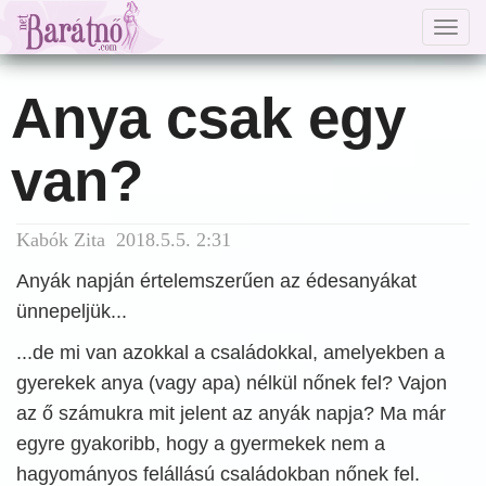
Togg
navig
Anya csak egy
van?
Kabók Zita 2018.5.5. 2:31
Anyák napján értelemszerűen az édesanyákat
ünnepeljük...
...de mi van azokkal a családokkal, amelyekben a
gyerekek anya (vagy apa) nélkül nőnek fel? Vajon
az ő számukra mit jelent az anyák napja? Ma már
egyre gyakoribb, hogy a gyermekek nem a
hagyományos felállású családokban nőnek fel.