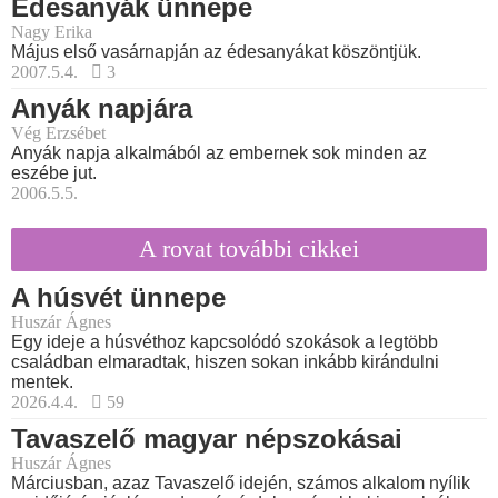
Édesanyák ünnepe
Nagy Erika
Május első vasárnapján az édesanyákat köszöntjük.
2007.5.4.
3
Anyák napjára
Vég Erzsébet
Anyák napja alkalmából az embernek sok minden az
eszébe jut.
2006.5.5.
A rovat további cikkei
A húsvét ünnepe
Huszár Ágnes
Egy ideje a húsvéthoz kapcsolódó szokások a legtöbb
családban elmaradtak, hiszen sokan inkább kirándulni
mentek.
2026.4.4.
59
Tavaszelő magyar népszokásai
Huszár Ágnes
Márciusban, azaz Tavaszelő idején, számos alkalom nyílik