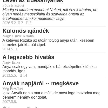
Levél az Édesanyának
Póda Erzsébet
Mindig el akartam mondani Neked, mit érzek irántad, de
olyan nehéz megszólalni és szavakba önteni az
érzelmeimet, amikor mellettem vagy.
2026.5.2.
2
3
Különös ajándék
Nagy Csivre Katalin
A kétéves Rozika az utcán totyog anyja után, kezében
termetes játékbabát cipel.
2014.5.11.
A legszebb hivatás
Nagy Erika
Anya csak egy van, mondják, s bár elcsépeltnek tűnik a
mondás, igaz.
2013.5.5.
14
Anyák napjáról -- megkésve
Vég Erzsébet
Igaz, Anyák napja már elmúlt, de most fogalmazódott meg
bennem néhány gondolat.
2007.5.8.