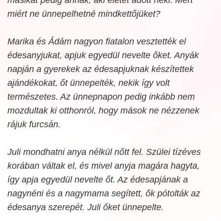
miért ne ünnepelhetné mindkettőjüket?
Marika és Ádám nagyon fiatalon vesztették el
édesanyjukat, apjuk egyedül nevelte őket. Anyák
napján a gyerekek az édesapjuknak készítettek
ajándékokat, őt ünnepelték, nekik így volt
természetes. Az ünnepnapon pedig inkább nem
mozdultak ki otthonról, hogy mások ne nézzenek
rájuk furcsán.
Juli mondhatni anya nélkül nőtt fel. Szülei tízéves
korában váltak el, és mivel anyja magára hagyta,
így apja egyedül nevelte őt. Az édesapjának a
nagynéni és a nagymama segített, ők pótolták az
édesanya szerepét. Juli őket ünnepelte.