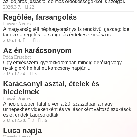
az időjárás-jóslásra, de más érdekességekkel is szolgál.
2026.3.7.
22
Regölés, farsangolás
Huszár Ágnes
A magyarság téli néphagyománya is rendkívül gazdag: ide
tartozik a regölés, farsangolás érdekes szokása is
2026.1.4.
1
8
Az én karácsonyom
Póda Erzsébet
Úgy emlékszem, gyerekkoromban mindig derékig vagy
nyakig érő hó hullott karácsony napján...
2025.12.24.
31
Karácsonyi asztal, ételek és
hiedelmek
Huszár Ágnes
A nép életében faluhelyen a 20. században a nagy
ünnepekhez vidékenként és vallásonként változó szokások
és étrendek kapcsolódtak.
2025.12.20.
2
36
Luca napja