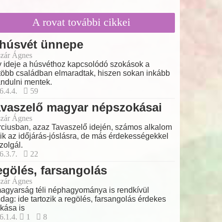
A rovat további cikkei
 húsvét ünnepe
zár Ágnes
 ideje a húsvéthoz kapcsolódó szokások a
több családban elmaradtak, hiszen sokan inkább
ándulni mentek.
6.4.4.
59
avaszelő magyar népszokásai
zár Ágnes
ciusban, azaz Tavaszelő idején, számos alkalom
lik az időjárás-jóslásra, de más érdekességekkel
szolgál.
6.3.7.
22
gölés, farsangolás
zár Ágnes
agyarság téli néphagyománya is rendkívül
dag: ide tartozik a regölés, farsangolás érdekes
kása is
6.1.4.
1
8