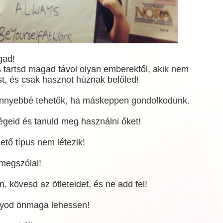
gad!
 tartsd magad távol olyan emberektől, akik nem
ást, és csak hasznot húznak belőled!
könnyebbé tehetők, ha máskeppen gondolkodunk.
égeid és tanuld meg használni őket!
tő típus nem létezik!
 megszólal!
 kövesd az ötleteidet, és ne add fel!
nyod önmaga lehessen!