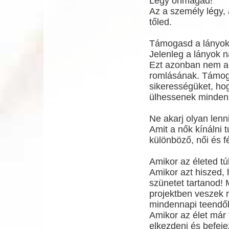
Légy önmagad!
Az a személy légy, 
tőled.
Támogasd a lányok
Jelenleg a lányok 
Ezt azonban nem a 
romlásának. Támoga
sikerességüket, hog
ülhessenek minden a
Ne akarj olyan lenni
Amit a nők kínálni 
különböző, női és fé
Amikor az életed t
Amikor azt hiszed, 
szünetet tartanod!
projektben veszek r
mindennapi teendők
Amikor az élet már 
elkezdeni és befeje