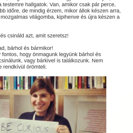
a testemre hallgatok. Van, amikor csak pár perce,
b időre, de mindig érzem, mikor állok készen arra,
a mozgalmas világomba, kipihenve és újra készen a
és csináld azt, amit szeretsz!
d, bárhol és bármikor!
 fontos, hogy önmagunk legyünk bárhol és
 csinálunk, vagy bárkivel is találkozunk. Nem
e rendkívül örömteli.