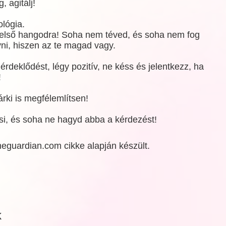
 agitálj!
ológia.
belső hangodra! Soha nem téved, és soha nem fog
ni, hiszen az te magad vagy.
deklődést, légy pozitív, ne késs és jelentkezz, ha
!
rki is megfélemlítsen!
si, és soha ne hagyd abba a kérdezést!
heguardian.com cikke alapján készült.
k