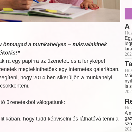
A
Hus
Egy
leg
 önmagad a munkahelyen – másvalakinek
kir
ékolás!”
202
ják rá egy papírra az üzenetet, és a fényképet
T
zenetek megtekinthetőek egy internetes galériában.
Hus
Már
segíteni, hogy 2014-ben sikerüljön a munkahelyi
nyí
csökkenteni.
is 
202
Re
ató üzenetekből válogattunk:
Hus
A m
gaz
litikában, hogy tudd képviselni és láthatóvá tenni a
szo
202