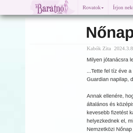
Rovatok
Írjon ne
Nőnap
Kabók Zita 2024.3.8
Milyen jótanácsra 
...Tette fel tíz éve
Guardian napilap, d
Annak ellenére, hog
általános és közép
kevesebb fizetést 
helyezkednek el, mi
Nemzetközi Nőnap a