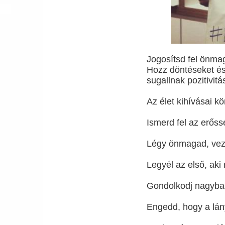
Jogosítsd fel önma
Hozz döntéseket és
sugallnak pozitivit
Az élet kihívásai 
Ismerd fel az erőss
Légy önmagad, veze
Legyél az első, aki
Gondolkodj nagyban,
Engedd, hogy a lá