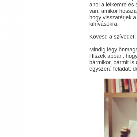
ahol a lelkemre és 
van, amikor hosszab
hogy visszatérjek 
kihívásokra.
Kövesd a szívedet, 
Mindig légy önmaga
Hiszek abban, hogy
bármikor, bármit is
egyszerű feladat, d