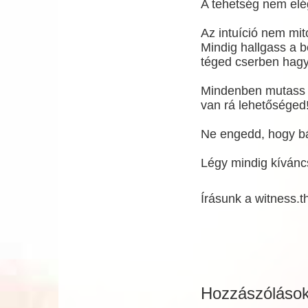
A tehetség nem elég,
Az intuíció nem mit
Mindig hallgass a 
téged cserben hagy
Mindenben mutass ér
van rá lehetőséged
Ne engedd, hogy bá
Légy mindig kívánc
Írásunk a witness.t
Hozzászóláso