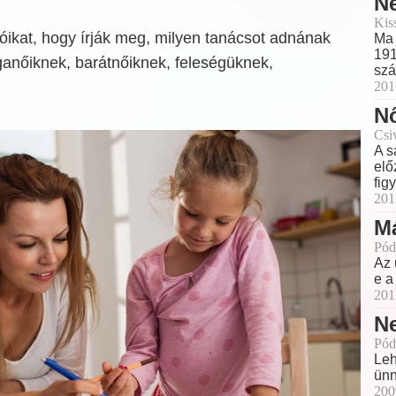
N
Kis
óikat, hogy írják meg, milyen tanácsot adnának
Ma 
191
ganőiknek, barátnőiknek, feleségüknek,
sz
201
N
Csi
A s
elő
fig
201
Má
Pód
Az 
e a
201
N
Pód
Leh
ünn
200