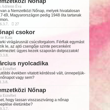
emzetközi Nőnap
s Adrienn Éva
van a Nemzetközi Nőnap, melyek hivatalosan
7-től, Magyarországon pedig 1948 óta tartanak
ámon.
6.3.7.
27
őnapi csokor
vre Kata
arki virágárusnál csúcsforgalom. Férfiak egymást
zik le, az ajtó csengője szinte percenként
yelmeztet: ügyes kezek szaporán dolgozzatok!
3.3.8.
rcius nyolcadika
a Erzsébet
utóbbi években vitatott kérdéssé vált, ünnepeljük-
 nőnapot vagy sem?
1.3.8.
emzetközi Nőnap
a Erzsébet
et, hogy lassan visszaszivárog a nőnap
eplése életünkbe?
9.3.7.