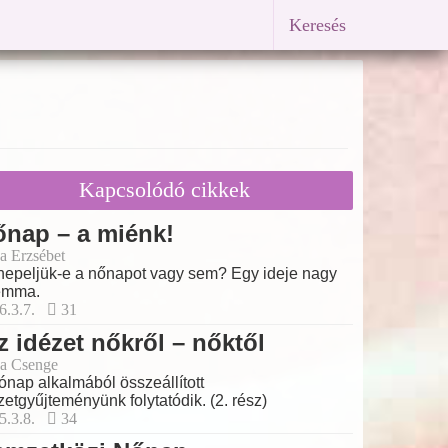
Keresés
Kapcsolódó cikkek
nap – a miénk!
a Erzsébet
epeljük-e a nőnapot vagy sem? Egy ideje nagy
emma.
6.3.7.
31
z idézet nőkről – nőktől
a Csenge
ónap alkalmából összeállított
zetgyűjteményünk folytatódik. (2. rész)
5.3.8.
34