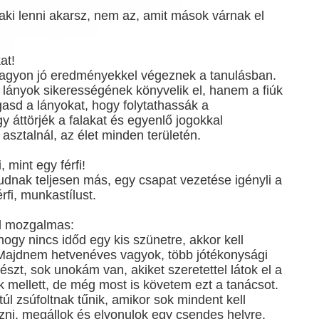
aki lenni akarsz, nem az, amit mások várnak el
at!
nagyon jó eredményekkel végeznek a tanulásban.
lányok sikerességének könyvelik el, hanem a fiúk
sd a lányokat, hogy folytathassák a
y áttörjék a falakat és egyenlő jogokkal
sztalnál, az élet minden területén.
, mint egy férfi!
tudnak teljesen más, egy csapat vezetése igényli a
rfi, munkastílust.
úl mozgalmas:
hogy nincs időd egy kis szünetre, akkor kell
 Majdnem hetvenéves vagyok, több jótékonysági
észt, sok unokám van, akiket szeretettel látok el a
 mellett, de még most is követem ezt a tanácsot.
túl zsúfoltnak tűnik, amikor sok mindent kell
zni, megállok és elvonulok egy csendes helyre,