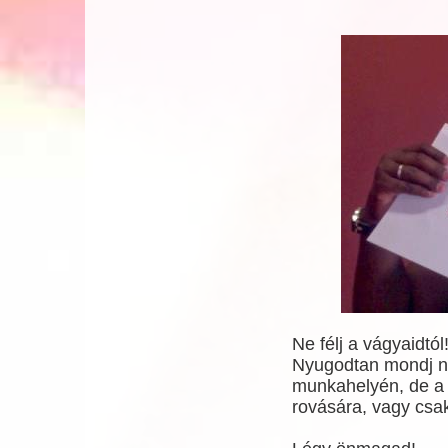
Ne félj a vágyaidtól
Nyugodtan mondj n
munkahelyén, de a 
rovására, vagy csa