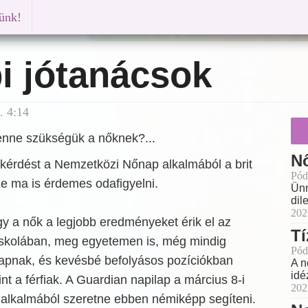
künk!
i jótanácsok
. 4:14
lenne szükségük a nőknek?...
Nő
 a kérdést a Nemzetközi Nőnap alkalmából a brit
Pód
e ma is érdemes odafigyelni.
Ünn
dil
202
y a nők a legjobb eredményeket érik el az
Tí
iskolában, meg egyetemen is, még mindig
Pód
kapnak, és kevésbé befolyásos pozíciókban
A n
idé
nt a férfiak. A Guardian napilap a március 8-i
202
lkalmából szeretne ebben némiképp segíteni.