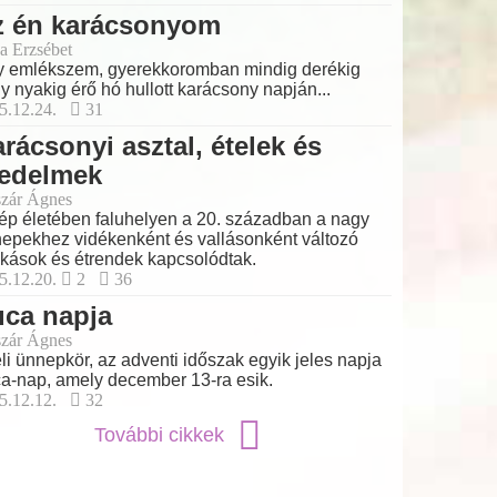
z én karácsonyom
a Erzsébet
 emlékszem, gyerekkoromban mindig derékig
y nyakig érő hó hullott karácsony napján...
5.12.24.
31
rácsonyi asztal, ételek és
iedelmek
zár Ágnes
ép életében faluhelyen a 20. században a nagy
epekhez vidékenként és vallásonként változó
kások és étrendek kapcsolódtak.
5.12.20.
2
36
uca napja
zár Ágnes
éli ünnepkör, az adventi időszak egyik jeles napja
a-nap, amely december 13-ra esik.
5.12.12.
32
További cikkek