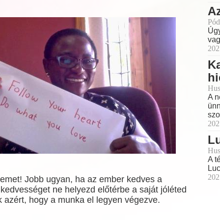
A
Pód
Úgy
vag
202
Ka
h
Hus
A n
ünn
szo
202
L
Hus
A t
Luc
!
202
emet! Jobb ugyan, ha az ember kedves a
kedvességet ne helyezd előtérbe a saját jóléted
k azért, hogy a munka el legyen végezve.