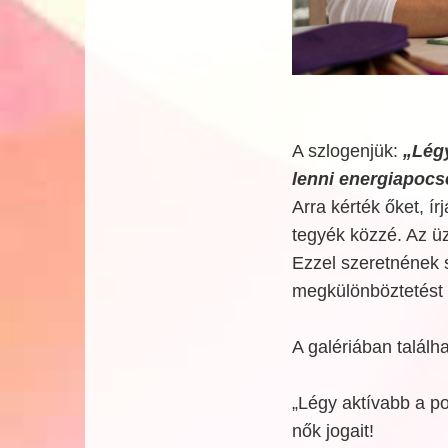
A szlogenjük:
„Légy
lenni energiapocs
Arra kérték őket, ír
tegyék közzé. Az ü
Ezzel szeretnének 
megkülönböztetést 
A galériában találh
„Légy aktívabb a po
nők jogait!