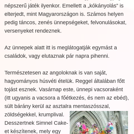
népszerű játék ilyenkor. Emellett a „kókányolás” is
elterjedt, mint Magyarországon is. Számos helyen
pedig táncos, zenés ünnepségeket, felvonulásokat,
versenyeket rendeznek.
Az ünnepek alatt itt is meglátogatják egymást a
családok, vagy elutaznak pár napra pihenni.
Természetesen az angoloknak is van saját,
hagyományos húsvéti ételük. Reggel általában főtt
tojást esznek. Vasárnap este, ünnepi vacsoraként
(itt ugyanis a vacsora a főétkezés, és nem az ebéd),
sült bárány kerül az asztalra mentaszósszal,
zöldségekkel, krumplival.
Desszertnek Simnel Cake-
et készítenek, mely egy