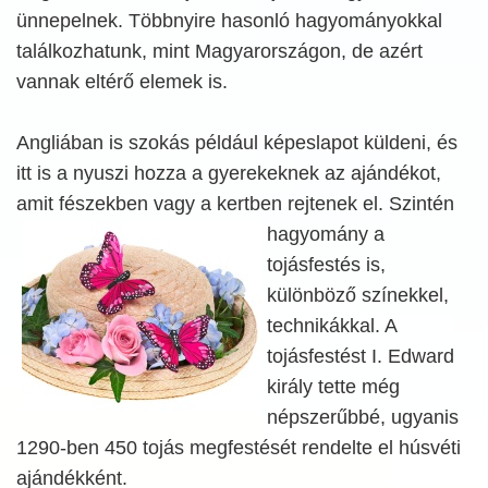
ünnepelnek. Többnyire hasonló hagyományokkal
találkozhatunk, mint Magyarországon, de azért
vannak eltérő elemek is.
Angliában is szokás például képeslapot küldeni, és
itt is a nyuszi hozza a gyerekeknek az ajándékot,
amit fészekben vagy a kertben
rejtenek el. Szintén
hagyomány a
tojásfestés is,
különböző színekkel,
technikákkal. A
tojásfestést I. Edward
király tette még
népszerűbbé, ugyanis
1290-ben 450 tojás megfestését rendelte el húsvéti
ajándékként.