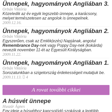
Ünnepek, hagyományok Angliában 3.
Orbán Viktória
Közeledik az év egyik legszebb ünnepe, a karácsony,
melyet természetesen az angolok is ünnepelnek.
2009.12.16.
Ünnepek, hagyományok Angliában 2.
Orbán Viktória
Egyszerűen, csak az
Emlék(ezés) Napjának
, angolul
Remembrance Day
-nek vagy Poppy Day-nek (kokárda)
nevezik november 11-ét az Egyesült Királyságban.
2009.11.22.
Ünnepek, hagyományok Angliában 1.
Orbán Viktória
Sorozatunkban a szigetország érdekességeit mutatjuk be.
2009.11.13.
4
A rovat további cikkei
A húsvét ünnepe
Huszár Ágnes
Egy ideje a húsvéthoz kapcsolódó szokások a legtöbb