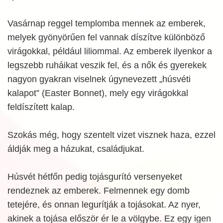
Vasárnap reggel templomba mennek az emberek,
melyek gyönyörűen fel vannak díszítve különböző
virágokkal, például liliommal. Az emberek ilyenkor a
legszebb ruháikat veszik fel, és a nők és gyerekek
nagyon gyakran viselnek úgynevezett „húsvéti
kalapot” (Easter Bonnet), mely egy virágokkal
feldíszített kalap.
Szokás még, hogy szentelt vizet visznek haza, ezzel
áldják meg a házukat, családjukat.
Húsvét hétfőn pedig tojásgurító versenyeket
rendeznek az emberek. Felmennek egy domb
tetejére, és onnan legurítják a tojásokat. Az nyer,
akinek a tojása először ér le a völgybe. Ez egy igen