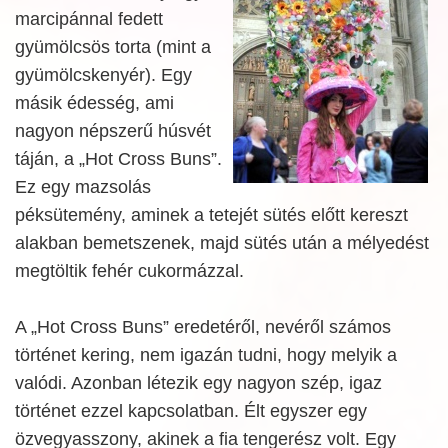
marcipánnal fedett
gyümölcsös torta (mint a
gyümölcskenyér). Egy
másik édesség, ami
nagyon népszerű húsvét
táján, a „Hot Cross Buns”.
Ez egy mazsolás
péksütemény, aminek a tetejét sütés előtt kereszt
alakban bemetszenek, majd sütés után a mélyedést
megtöltik fehér cukormázzal.
A „Hot Cross Buns” eredetéről, nevéről számos
történet kering, nem igazán tudni, hogy melyik a
valódi. Azonban létezik egy nagyon szép, igaz
történet ezzel kapcsolatban. Élt egyszer egy
özvegyasszony, akinek a fia tengerész volt. Egy