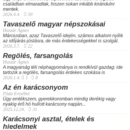
családban elmaradtak, hiszen sokan inkább kirándulni
mentek.
2026.4.4.
59
Tavaszelő magyar népszokásai
Huszár Ágnes
Márciusban, azaz Tavaszelő idején, számos alkalom nyílik
az időjárás-jóslásra, de más érdekességekkel is szolgál.
2026.3.7.
22
Regölés, farsangolás
Huszár Ágnes
A magyarság téli néphagyománya is rendkívül gazdag: ide
tartozik a regölés, farsangolás érdekes szokása is
2026.1.4.
1
8
Az én karácsonyom
Póda Erzsébet
Úgy emlékszem, gyerekkoromban mindig derékig vagy
nyakig érő hó hullott karácsony napján...
2025.12.24.
31
Karácsonyi asztal, ételek és
hiedelmek