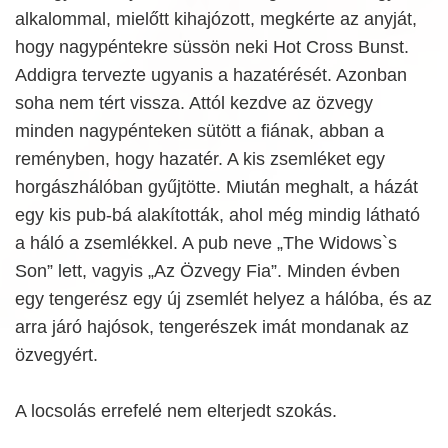
alkalommal, mielőtt kihajózott, megkérte az anyját,
hogy nagypéntekre süssön neki Hot Cross Bunst.
Addigra tervezte ugyanis a hazatérését. Azonban
soha nem tért vissza. Attól kezdve az özvegy
minden nagypénteken sütött a fiának, abban a
reményben, hogy hazatér. A kis zsemléket egy
horgászhálóban gyűjtötte. Miután meghalt, a házát
egy kis pub-bá alakították, ahol még mindig látható
a háló a zsemlékkel. A pub neve „The Widows`s
Son” lett, vagyis „Az Özvegy Fia”. Minden évben
egy tengerész egy új zsemlét helyez a hálóba, és az
arra járó hajósok, tengerészek imát mondanak az
özvegyért.
A locsolás errefelé nem elterjedt szokás.