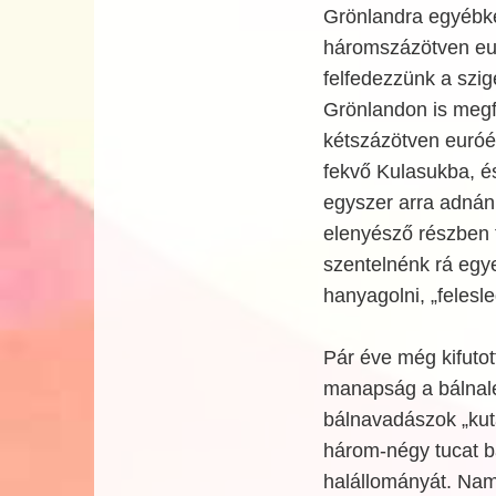
Grönlandra egyébké
háromszázötven eur
felfedezzünk a szig
Grönlandon is megfo
kétszázötven euróér
fekvő Kulasukba, 
egyszer arra adnán
elenyésző részben tu
szentelnénk rá egy
hanyagolni, „felesl
Pár éve még kifuto
manapság a bálnales
bálnavadászok „kutat
három-négy tucat bá
halállományát. Nam