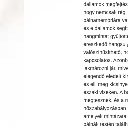
dallamok megfejtésé
hogy nemcsak régi 
bálnamemóriára vall
és e dallamok segí
hangmintát gyűjtöt
ereszkedő hangsúly
valószínűsíthető, h
kapcsolatos. Azonb
lakmározni jár, mi
elegendő eledelt kín
és elli meg kicsiny
északi vizeken. A b
megtesznek, és a 
hőszabályozásban ho
amelyek mintázata 
bálnák testén talál