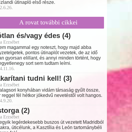
izlandi útinapló első része.
2.6.26.
A rovat további cikkei
tlan és/vagy édes (4)
a Erzsébet
tem magammal egy noteszt, hogy majd abba
yzetelgetek, pontos útinaplót vezetek, de az idő
an gyorsan elillant, és annyi minden történt, hogy
 egyetlenegy sort sem tudtam leírni.
4.11.16.
karítani tudni kell! (3)
a Erzsébet
alagsori konyhában vidám társaság gyűlt össze,
 reggel fél hétkor jókedvű nevetéstől volt hangos.
4.9.20.
torga (2)
a Erzsébet
egyik legérdekesebb buszos út vezetett Madridból
akra, úticélunk, a Kasztília és León tartománybéli