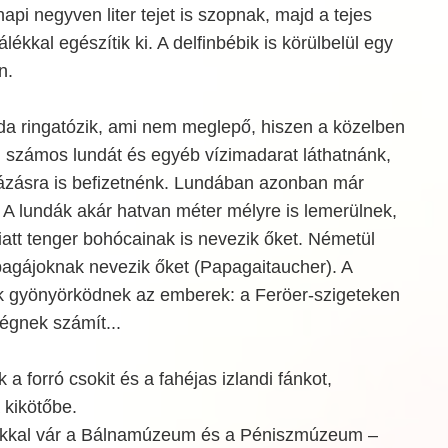
api negyven liter tejet is szopnak, majd a tejes
lékkal egészítik ki. A delfinbébik is körülbelül egy
n.
da ringatózik, ami nem meglepő, hiszen a közelben
ol számos lundát és egyéb vízimadarat láthatnánk,
ázásra is befizetnénk. Lundában azonban már
 A lundák akár hatvan méter mélyre is lemerülnek,
att tenger bohócainak is nevezik őket. Németül
pagájoknak nevezik őket (Papagaitaucher). A
 gyönyörködnek az emberek: a Feröer-szigeteken
égnek számít...
 a forró csokit és a fahéjas izlandi fánkot,
 kikötőbe.
tókkal vár a Bálnamúzeum és a Péniszmúzeum –