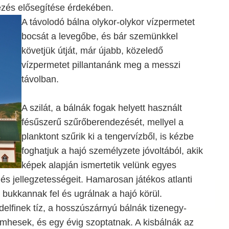
zés elősegítése érdekében.
A távolodó bálna
olykor-olykor vízpermetet
bocsát a levegőbe, és bár szemünkkel
követjük útját, már újabb, közeledő
vízpermetet pillantanánk meg a messzi
távolban.
A szilát, a bálnák fogak helyett használt
fésűszerű szűrőberendezését, mellyel a
planktont szűrik ki a tengervízből, is kézbe
foghatjuk a hajó személyzete jóvoltából, akik
képek alapján ismertetik velünk egyes
 és jellegzetességeit. Hamarosan játékos atlanti
k bukkannak fel és ugrálnak a hajó körül.
elfinek tíz, a hosszúszárnyú bálnák tizenegy-
mhesek, és egy évig szoptatnak. A kisbálnák az