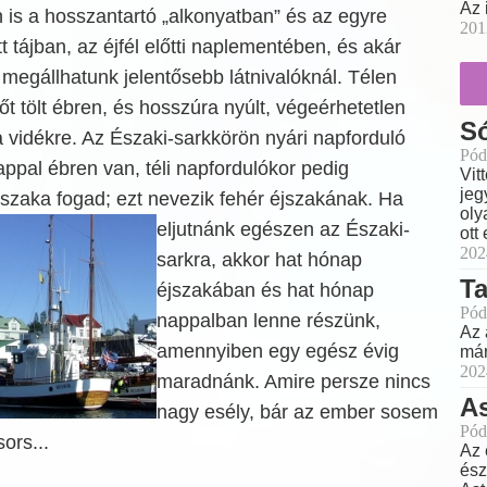
Az 
 is a hosszantartó „alkonyatban” és az egyre
201
t tájban, az éjfél előtti naplementében, és akár
 megállhatunk jelentősebb látnivalóknál. Télen
őt tölt ébren, és hosszúra nyúlt, végeérhetetlen
Só
 vidékre. Az Északi-sarkkörön nyári napforduló
Pód
appal ébren van, téli napfordulókor pedig
Vit
jeg
szaka fogad; ezt nevezik fehér éjszakának. Ha
oly
eljutnánk egészen
az Északi-
ott
202
sarkra, akkor hat hónap
Ta
éjszakában és hat hónap
Pód
nappalban lenne részünk,
Az 
amennyiben egy egész évig
már
202
maradnánk. Amire persze nincs
As
nagy esély, bár az ember sosem
Pód
ors...
Az 
ész