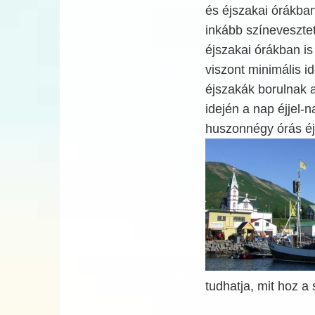
és éjszakai órákban
inkább színevesztet
éjszakai órákban is
viszont minimális id
éjszakák borulnak a
idején a nap éjjel-n
huszonnégy órás éj
tudhatja, mit hoz a s