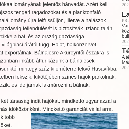
g fókaállományának jelentős hányadát. Azért kell
202
jszos tengeri ragadozókat és a planktonfaló
La
alállomány újra felfrissüljön, illetve a halászok
PR-
Van
azdaság fellendülését is biztosítsák. Izland talán
köz
buli
tcikke a hal, és az ország gazdasága
202
ilágpiaci árától függ. Halat, halkonzervet,
Té
jat exportálnak. Bálnalesre Akureyritől északra is
A t
azonban inkább átfurikázunk a bálnalesek
Más
202
ásunktól mintegy száz kilométerre fekvő Husavíkba.
tben fekszik, kikötőjében színes hajók parkolnak,
zik, és ide járnak lakmározni a bálnák.
 két társaság indít hajókat, mindkettő ugyanazzal a
s időközönként. Mindkettő garanciát vállal arra,
k több
söket,