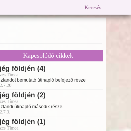
Keresés
Kapcsolódó cikkek
jég földjén (4)
zes Tímea
Izlandot bemutató útinapló befejező része
2.7.20.
jég földjén (2)
zes Tímea
izlandi útinapló második része.
2.7.3.
jég földjén (1)
zes Tímea