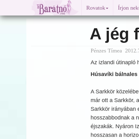
Rovatok
Írjon ne
A jég 
Pénzes Tímea 2012.7
Az izlandi útinapló
Húsavíki bálnales
A Sarkkör közelébe
már ott a Sarkkör, 
Sarkkör irányában 
hosszabbodnak a na
éjszakák. Nyáron I
hosszasan a horizon