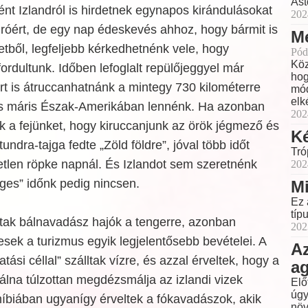
Ast
nt Izlandról is hirdetnek egynapos kirándulásokat
202
óért, de egy nap édeskevés ahhoz, hogy bármit is
Me
etből, legfeljebb kérkedhetnénk vele, hogy
Pód
Köz
rdultunk. Időben lefoglalt repülőjeggyel már
hog
t is átruccanhatnánk a mintegy 730 kilométerre
mód
elk
és máris Észak-Amerikában lennénk. Ha azonban
202
k a fejünket, hogy kiruccanjunk az örök jégmező és
Ké
ndra-tajga fedte „Zöld földre”, jóval több időt
Tró
etlen röpke napnál. És Izlandot sem szeretnénk
202
eges” időnk pedig nincsen.
Mi
Ez 
típ
ttak bálnavadász hajók a tengerre, azonban
202
ek a turizmus egyik legjelentősebb bevételei. A
Az
ási céllal” szálltak vízre, és azzal érveltek, hogy a
a
lna túlzottan megdézsmálja az izlandi vizek
Elő
úgy
íbiában ugyanígy érveltek a fókavadászok, akik
növ