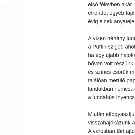
első félévben akár n
étrendet egyéb táplá
évig élnek anyateje
A vízen néhány lun
a Puffin sziget, ah
ha egy újabb hajók
bőven volt részünk.
és színes csőrük mi
találóan merülő pa
lundákban nemcsak
a lundahús ínyencs
Miután elfogyasztjuk
visszahajókázunk a
A városban tárt aj