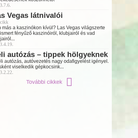
3.7.6.
s Vegas látnivalói
cikk
 más a kaszinókon kívül? Las Vegas világszerte
ismert fényűző kaszinóiról, klubjairól és vad
jairól...
3.4.19.
li autózás – tippek hölgyeknek
éli autózás, autóvezetés nagy odafigyelést igényel.
ként viselkedik gépkocsink...
3.2.22.
További cikkek