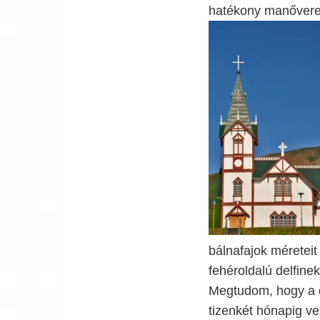
hatékony manővere
bálnafajok méreteit
fehéroldalú delfine
Megtudom, hogy a d
tizenkét hónapig ve