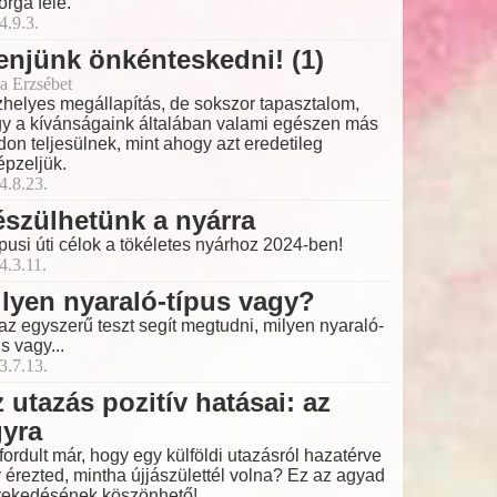
orga felé.
4.9.3.
njünk önkénteskedni! (1)
a Erzsébet
helyes megállapítás, de sokszor tapasztalom,
y a kívánságaink általában valami egészen más
on teljesülnek, mint ahogy azt eredetileg
épzeljük.
4.8.23.
szülhetünk a nyárra
pusi úti célok a tökéletes nyárhoz 2024-ben!
4.3.11.
lyen nyaraló-típus vagy?
az egyszerű teszt segít megtudni, milyen nyaraló-
us vagy...
3.7.13.
 utazás pozitív hatásai: az
gyra
fordult már, hogy egy külföldi utazásról hazatérve
 érezted, mintha újjászülettél volna? Ez az agyad
ekedésének köszönhető!