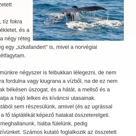
etett
 tíz fokra
kletet, és a
 a négy réteg
g egy „szkafandert” is, mivel a norvégiai
zétfagytam.
münkre négyszer is felbukkan lélegezni, de nem
a fordulna vagy kiugrana a vízből, na de ez nem
k békésen úszogat, és a hátát, a mellső és a
tja a hajó lelkes és kíváncsi utasainak.
ából sem részesülünk, amivel (és az ugrással
 a fő táplálékát képező halakat összeterelgeti.
meghallanunk, hiába fülelünk, pedig
ívünket. Számos kutató foglalkozik az összetett