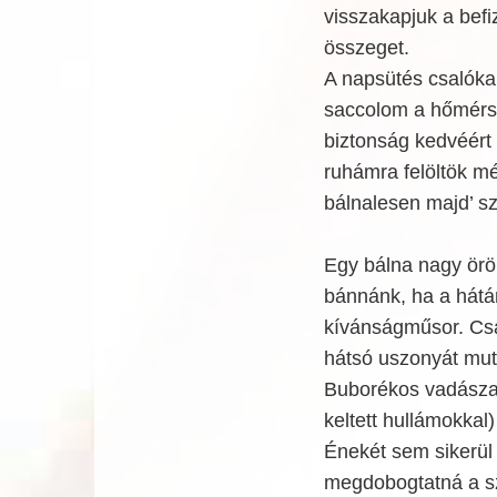
visszakapjuk a befiz
összeget.
A napsütés csalóka,
saccolom a hőmérsé
biztonság kedvéért
ruhámra felöltök mé
bálnalesen majd’ s
Egy bálna nagy örö
bánnánk, ha a hátár
kívánságműsor. Csa
hátsó uszonyát muta
Buborékos vadászat
keltett hullámokkal)
Énekét sem sikerül 
megdobogtatná a sz