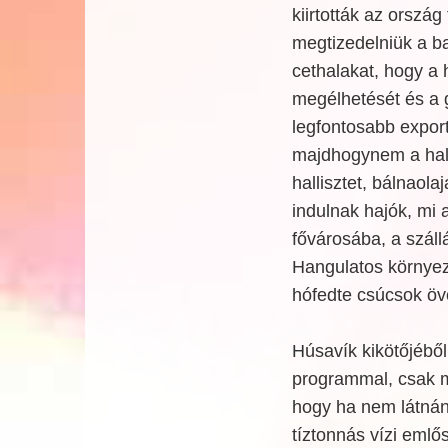
kiirtották az orszá
megtizedelniük a ba
cethalakat, hogy a h
megélhetését és a g
legfontosabb expor
majdhogynem a hal v
hallisztet, bálnaola
indulnak hajók, mi 
fővárosába, a száll
Hangulatos környeze
hófedte csúcsok öve
Húsavík kikötőjéből
programmal, csak má
hogy ha nem látnán
tíztonnás vízi emlő