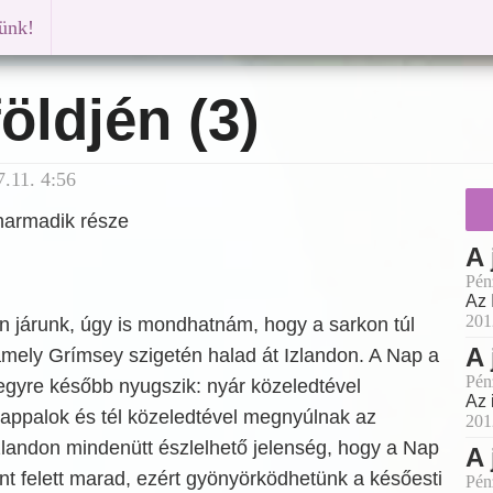
künk!
földjén (3)
.11. 4:56
 harmadik része
A 
Pén
Az 
201
n járunk, úgy is mondhatnám, hogy a sarkon túl
A 
amely Grímsey szigetén halad át Izlandon. A Nap a
Pén
egyre később nyugszik: nyár közeledtével
Az 
ppalok és tél közeledtével megnyúlnak az
201
zlandon mindenütt észlelhető jelenség, hogy a Nap
A 
t felett marad, ezért gyönyörködhetünk a későesti
Pén