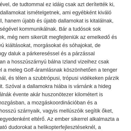
vel, de tudtommal ez idáig csak azt derítették ki,
dallamokat ismételgetnek, ami egyébként kiváló
, hanem újabb és újabb dallamokat is kitalálnak,
tségével kommunikálnak. Bár a tudósok sok
tek, még nem sikerült megfejteniük az emelkedő és
ú kiáltásokat, morgásokat és sóhajokat, de
ogy daluk a párkereséssel és a párzással
an a hosszúszárnyú bálna Izland vizeihez csak
vel a meleg Golf-áramlásnak köszönhetően a tenger
ál, és télen a szubtrópusi, trópusi vidékeken párzik
eit. Szóval a dallamokra hiába is várnánk a hideg
álnák évente akár huszonötezer kilométert is
mozgásban, a mozgáskoordinációban és a
sszú szárnyaik, vagyis mellúszóik segítik őket,
egyedenként eltérő. Az ember sikerrel alkalmazta a
ható dudorokat a helikopterfejlesztéseknél, a