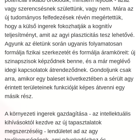
vagy szerencsésnek születtünk, vagy nem. Mára az
új tudományos felfedezések révén megértettük,
hogy a külső ingerek fokozhatják a kognitív
teljesítményt, amit az agyi plaszticitás tesz lehetővé.
Agyunk az életünk során ugyanis folyamatosan
formálja fizikai szerkezetét és formálja áramköreit: új
szinapszisok képződnek benne, és a már meglévő
idegi kapcsolatok átrendeződnek. Gondoljunk csak
arra, amikor egy baleset következtében a sérült agy
érintett területeinek funkcióját képes átvenni egy
másik rész.
A környezeti ingerek gazdagítása - az intellektuális
kihívásoktól kezdve az új tapasztalatok
megszerzéséig - lendületet ad az agy
tevékenységének, ami növekedéshez és