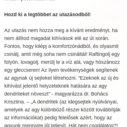
Hozd ki a legtöbbet az utazásodból!
Az utazás nem hozza meg a kívánt eredményt, ha
nem állítod magadat kihívások elé az út során.
Fontos, hogy kilépj a komfortzónádból, és olyasmit
csinálj, amit még soha nem csináltál! Raftingolj egy
folyón, lovagolj, merülj le a víz alá, vagy hószánozz
egy gleccseren! Az ilyen tevékenységek segítenek
az agynak új sejteket létrehozni. "Ezeknek az új és
kihívást jelentő helyzeteknek hatására az agy
dendriteket növeszt" - magyarázza dr. Bohács
Krisztina. – „A dendritek (az idegsejtek nyúlványai,
amelyek az agy különböző részei között továbbítják
az információkat) pedig felelősek azért, hogy az
agyunk mennyire jól teljesít. Hát nem csodálatos?!