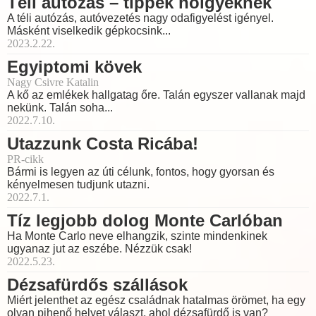
Téli autózás – tippek hölgyeknek
A téli autózás, autóvezetés nagy odafigyelést igényel.
Másként viselkedik gépkocsink...
2023.2.22.
Egyiptomi kövek
Nagy Csivre Katalin
A kő az emlékek hallgatag őre. Talán egyszer vallanak majd
nekünk. Talán soha...
2022.7.10.
Utazzunk Costa Ricába!
PR-cikk
Bármi is legyen az úti célunk, fontos, hogy gyorsan és
kényelmesen tudjunk utazni.
2022.7.1.
Tíz legjobb dolog Monte Carlóban
Ha Monte Carlo neve elhangzik, szinte mindenkinek
ugyanaz jut az eszébe. Nézzük csak!
2022.5.23.
Dézsafürdős szállások
Miért jelenthet az egész családnak hatalmas örömet, ha egy
olyan pihenő helyet választ, ahol dézsafürdő is van?