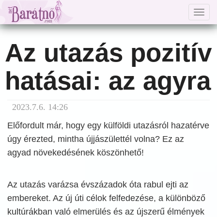
Togg
navig
Az utazás pozitív
hatásai: az agyra
2023.7.6. 14:26
Előfordult már, hogy egy külföldi utazásról hazatérve
úgy érezted, mintha újjászülettél volna? Ez az
agyad növekedésének köszönhető!
Az utazás varázsa évszázadok óta rabul ejti az
embereket. Az új úti célok felfedezése, a különböző
kultúrákban való elmerülés és az újszerű élmények