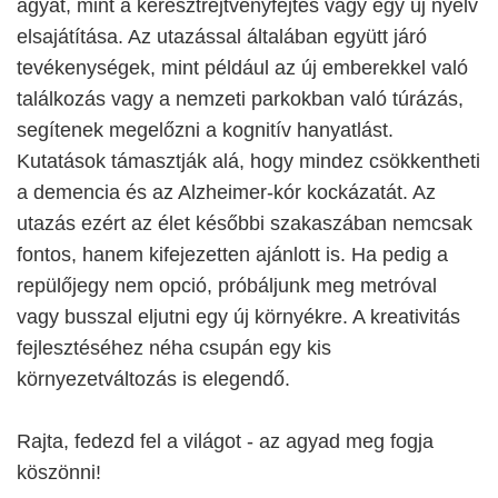
agyat, mint a keresztrejtvényfejtés vagy egy új nyelv
elsajátítása. Az utazással általában együtt járó
tevékenységek, mint például az új emberekkel való
találkozás vagy a nemzeti parkokban való túrázás,
segítenek megelőzni a kognitív hanyatlást.
Kutatások támasztják alá, hogy mindez csökkentheti
a demencia és az Alzheimer-kór kockázatát. Az
utazás ezért az élet későbbi szakaszában nemcsak
fontos, hanem kifejezetten ajánlott is. Ha pedig a
repülőjegy nem opció, próbáljunk meg metróval
vagy busszal eljutni egy új környékre. A kreativitás
fejlesztéséhez néha csupán egy kis
környezetváltozás is elegendő.
Rajta, fedezd fel a világot - az agyad meg fogja
köszönni!