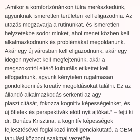
„Amikor a komfortzónánkon túlra merészkedünk,
agyunknak ismeretlen területen kell eligazodnia. Az
utazás megzavarja a rutinunkat, és ismeretlen
helyzetekbe sodor minket, ahol menet közben kell
alkalmazkodnunk és problémákat megoldanunk.
Akár egy új városban kell eligazodnunk, akár egy
idegen nyelvet kell megfejtenünk, akár a
megszokottól eltérő kulturális etikettet kell
elfogadnunk, agyunk kénytelen rugalmasan
gondolkodni és kreatív megoldásokat találni. Ez az
állandó alkalmazkodás serkenti az agy
plaszticitását, fokozza kognitív képességeinket, és
új ötletek és perspektívák előtt nyit ajtókat.” – fejti ki
dr. Bohács Krisztina, a kognitív képességek
fejlesztésével foglalkozó intelligenciakutató, a GEM
tanulási központ szakmai vezetője.