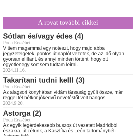
A rovat további cikkei
Sótlan és/vagy édes (4)
Póda Erzsébet
Vittem magammal egy noteszt, hogy majd abba
jegyzetelgetek, pontos útinaplót vezetek, de az idő olyan
gyorsan elillant, és annyi minden történt, hogy ott
egyetlenegy sort sem tudtam leírni.
2024.11.16.
Takarítani tudni kell! (3)
Póda Erzsébet
Az alagsori konyhában vidám társaság gyűlt össze, már
reggel fél hétkor jókedvű nevetéstől volt hangos.
2024.9.20.
Astorga (2)
Póda Erzsébet
Az egyik legérdekesebb buszos út vezetett Madridból
északra, úticélunk, a Kasztília és León tartománybéli