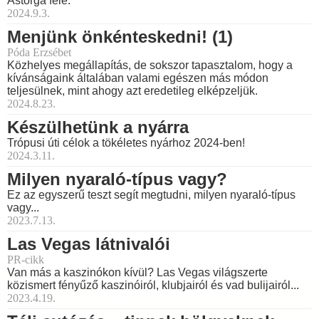
Astorga felé.
2024.9.3.
Menjünk önkénteskedni! (1)
Póda Erzsébet
Közhelyes megállapítás, de sokszor tapasztalom, hogy a
kívánságaink általában valami egészen más módon
teljesülnek, mint ahogy azt eredetileg elképzeljük.
2024.8.23.
Készülhetünk a nyárra
Trópusi úti célok a tökéletes nyárhoz 2024-ben!
2024.3.11.
Milyen nyaraló-típus vagy?
Ez az egyszerű teszt segít megtudni, milyen nyaraló-típus
vagy...
2023.7.13.
Las Vegas látnivalói
PR-cikk
Van más a kaszinókon kívül? Las Vegas világszerte
közismert fényűző kaszinóiról, klubjairól és vad bulijairól...
2023.4.19.