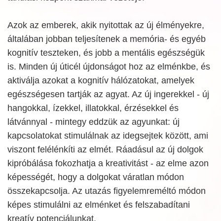
Azok az emberek, akik nyitottak az új élményekre,
általában jobban teljesítenek a memória- és egyéb
kognitív teszteken, és jobb a mentális egészségük
is. Minden új úticél újdonságot hoz az elménkbe, és
aktiválja azokat a kognitív hálózatokat, amelyek
egészségesen tartják az agyat. Az új ingerekkel - új
hangokkal, ízekkel, illatokkal, érzésekkel és
látvánnyal - mintegy eddzük az agyunkat: új
kapcsolatokat stimulálnak az idegsejtek között, ami
viszont felélénkíti az elmét. Ráadásul az új dolgok
kipróbálása fokozhatja a kreativitást - az elme azon
képességét, hogy a dolgokat váratlan módon
összekapcsolja. Az utazás figyelemreméltó módon
képes stimulálni az elménket és felszabadítani
kreatív potenciálunkat.