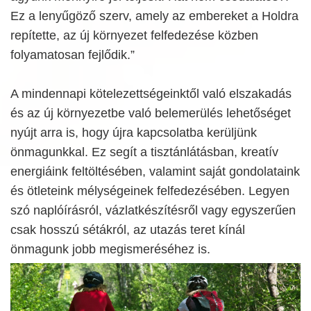
Ez a lenyűgöző szerv, amely az embereket a Holdra
repítette, az új környezet felfedezése közben
folyamatosan fejlődik.”
A mindennapi kötelezettségeinktől való elszakadás
és az új környezetbe való belemerülés lehetőséget
nyújt arra is, hogy újra kapcsolatba kerüljünk
önmagunkkal. Ez segít a tisztánlátásban, kreatív
energiáink feltöltésében, valamint saját gondolataink
és ötleteink mélységeinek felfedezésében. Legyen
szó naplóírásról, vázlatkészítésről vagy egyszerűen
csak hosszú sétákról, az utazás teret kínál
önmagunk jobb megismeréséhez is.