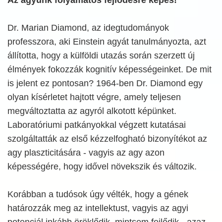
Dr. Marian Diamond, az idegtudományok
professzora, aki Einstein agyát tanulmányozta, azt
állította, hogy a külföldi utazás során szerzett új
élmények fokozzák kognitív képességeinket. De mit
is jelent ez pontosan? 1964-ben Dr. Diamond egy
olyan kísérletet hajtott végre, amely teljesen
megváltoztatta az agyról alkotott képünket.
Laboratóriumi patkányokkal végzett kutatásai
szolgáltatták az első kézzelfogható bizonyítékot az
agy plaszticitására - vagyis az agy azon
képességére, hogy idővel növekszik és változik.
Korábban a tudósok úgy vélték, hogy a gének
határozzák meg az intellektust, vagyis az agyi
potenciál inkább öröklődik, mintsem fejlődik - azaz