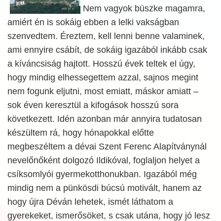
Nem vagyok büszke magamra,
amiért én is sokáig ebben a lelki vakságban
szenvedtem. Éreztem, kell lenni benne valaminek,
ami ennyire csábít, de sokáig igazából inkább csak
a kíváncsiság hajtott. Hosszú évek teltek el úgy,
hogy mindig elhessegettem azzal, sajnos megint
nem fogunk eljutni, most emiatt, máskor amiatt –
sok éven keresztül a kifogások hosszú sora
következett. Idén azonban már annyira tudatosan
készültem rá, hogy hónapokkal előtte
megbeszéltem a dévai Szent Ferenc Alapítványnál
nevelőnőként dolgozó Ildikóval, foglaljon helyet a
csíksomlyói gyermekotthonukban. Igazából még
mindig nem a pünkösdi búcsú motivált, hanem az
hogy újra Déván lehetek, ismét láthatom a
gyerekeket, ismerősöket, s csak utána, hogy jó lesz