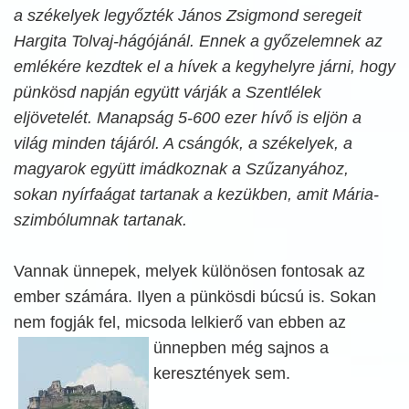
a székelyek legyőzték János Zsigmond seregeit
Hargita Tolvaj-hágójánál. Ennek a győzelemnek az
emlékére kezdtek el a hívek a kegyhelyre járni, hogy
pünkösd napján együtt várják a Szentlélek
eljövetelét. Manapság 5-600 ezer hívő is eljön a
világ minden tájáról. A csángók, a székelyek, a
magyarok együtt imádkoznak a Szűzanyához,
sokan nyírfaágat tartanak a kezükben, amit Mária-
szimbólumnak tartanak.
Vannak ünnepek, melyek különösen fontosak az
ember számára. Ilyen a pünkösdi búcsú is. Sokan
nem fogják fel, micsoda lelkierő van ebben
az
ünnepben még sajnos a
keresztények sem.