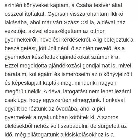
szintén könyveket kaptam, a Csaba testvér által
összeállítottakat. Gyorsan visszarohantam Ildikó
lakásába, ahol már várt Szász Csilla, a dévai ház
vezetője, akivel elbeszélgettem az otthon
gyermekeiről, nevelési kérdésekről. Alig befejeztük a
beszélgetést, jött Joli néni, ő szintén nevelő, és a
gyermekei készítettek ajándékokat számunkra.
Ezzel megoldotta ajándékozási gondjaimat is, mivel
barátaim, kollégáim és ismerőseim az ő könyvjelzőit
és képeslapjait kapták meg, mindenki nagyon
megörült nekik. A dévai látogatást nem lehet lezárni
csak úgy, hogy egyszerűen elmegyünk. Ilonkával
együtt benéztünk az óvodába, ahol a pici
gyermekek a nyakunkban kötöttek ki. A szoros
ölelésekből nehéz volt szabadulni, de sürgetett az
idő, még ellátogattunk a kisiskolásokhoz is a