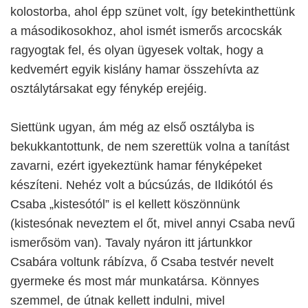
kolostorba, ahol épp szünet volt, így betekinthettünk
a másodikosokhoz, ahol ismét ismerős arcocskák
ragyogtak fel, és olyan ügyesek voltak, hogy a
kedvemért egyik kislány hamar összehívta az
osztálytársakat egy fénykép erejéig.
Siettünk ugyan, ám még az első osztályba is
bekukkantottunk, de nem szerettük volna a tanítást
zavarni, ezért igyekeztünk hamar fényképeket
készíteni. Nehéz volt a búcsúzás, de Ildikótól és
Csaba „kistesótól” is el kellett köszönnünk
(kistesónak neveztem el őt, mivel annyi Csaba nevű
ismerősöm van). Tavaly nyáron itt jártunkkor
Csabára voltunk rábízva, ő Csaba testvér nevelt
gyermeke és most már munkatársa. Könnyes
szemmel, de útnak kellett indulni, mivel