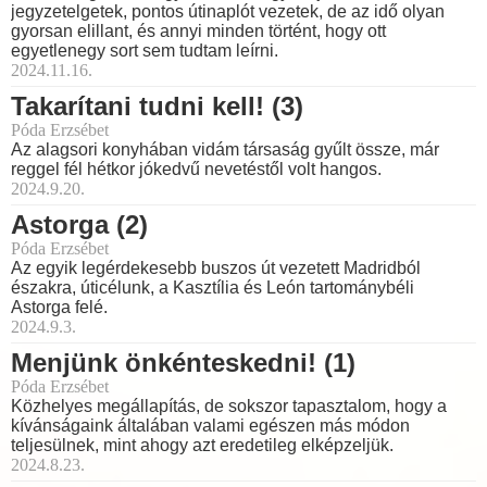
jegyzetelgetek, pontos útinaplót vezetek, de az idő olyan
gyorsan elillant, és annyi minden történt, hogy ott
egyetlenegy sort sem tudtam leírni.
2024.11.16.
Takarítani tudni kell! (3)
Póda Erzsébet
Az alagsori konyhában vidám társaság gyűlt össze, már
reggel fél hétkor jókedvű nevetéstől volt hangos.
2024.9.20.
Astorga (2)
Póda Erzsébet
Az egyik legérdekesebb buszos út vezetett Madridból
északra, úticélunk, a Kasztília és León tartománybéli
Astorga felé.
2024.9.3.
Menjünk önkénteskedni! (1)
Póda Erzsébet
Közhelyes megállapítás, de sokszor tapasztalom, hogy a
kívánságaink általában valami egészen más módon
teljesülnek, mint ahogy azt eredetileg elképzeljük.
2024.8.23.