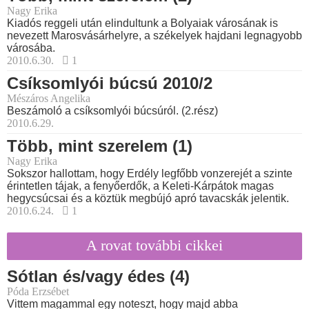
Nagy Erika
Kiadós reggeli után elindultunk a Bolyaiak városának is
nevezett Marosvásárhelyre, a székelyek hajdani legnagyobb
városába.
2010.6.30.
1
Csíksomlyói búcsú 2010/2
Mészáros Angelika
Beszámoló a csíksomlyói búcsúról. (2.rész)
2010.6.29.
Több, mint szerelem (1)
Nagy Erika
Sokszor hallottam, hogy Erdély legfőbb vonzerejét a szinte
érintetlen tájak, a fenyőerdők, a Keleti-Kárpátok magas
hegycsúcsai és a köztük megbújó apró tavacskák jelentik.
2010.6.24.
1
A rovat további cikkei
Sótlan és/vagy édes (4)
Póda Erzsébet
Vittem magammal egy noteszt, hogy majd abba