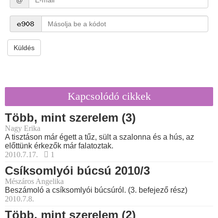
@
Küldés
Kapcsolódó cikkek
Több, mint szerelem (3)
Nagy Erika
A tisztáson már égett a tűz, sült a szalonna és a hús, az
előttünk érkezők már falatoztak.
2010.7.17.
1
Csíksomlyói búcsú 2010/3
Mészáros Angelika
Beszámoló a csíksomlyói búcsúról. (3. befejező rész)
2010.7.8.
Több, mint szerelem (2)