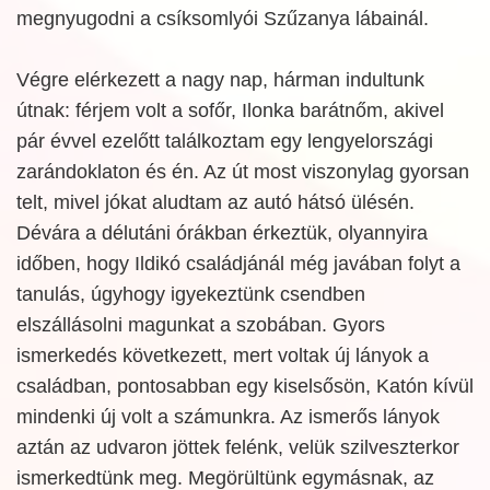
megnyugodni a csíksomlyói Szűzanya lábainál.
Végre elérkezett a nagy nap, hárman indultunk
útnak: férjem volt a sofőr, Ilonka barátnőm, akivel
pár évvel ezelőtt találkoztam egy lengyelországi
zarándoklaton és én. Az út most viszonylag gyorsan
telt, mivel jókat aludtam az autó hátsó ülésén.
Dévára a délutáni órákban érkeztük, olyannyira
időben, hogy Ildikó családjánál még javában folyt a
tanulás, úgyhogy igyekeztünk csendben
elszállásolni magunkat a szobában. Gyors
ismerkedés következett, mert voltak új lányok a
családban, pontosabban egy kiselsősön, Katón kívül
mindenki új volt a számunkra. Az ismerős lányok
aztán az udvaron jöttek felénk, velük szilveszterkor
ismerkedtünk meg. Megörültünk egymásnak, az