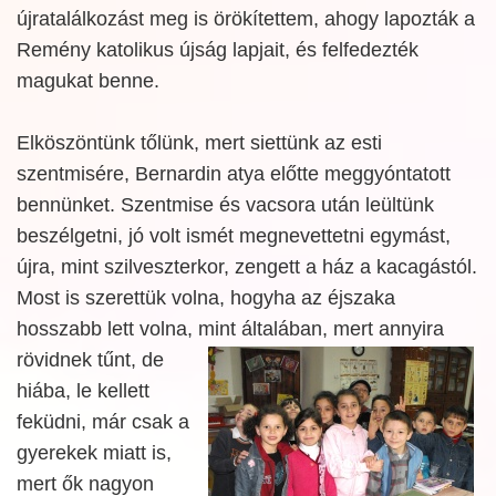
újratalálkozást meg is örökítettem, ahogy lapozták a
Remény katolikus újság lapjait, és felfedezték
magukat benne.
Elköszöntünk tőlünk, mert siettünk az esti
szentmisére, Bernardin atya előtte meggyóntatott
bennünket. Szentmise és vacsora után leültünk
beszélgetni, jó volt ismét megnevettetni egymást,
újra, mint szilveszterkor, zengett a ház a kacagástól.
Most is szerettük volna, hogyha az éjszaka
hosszabb lett volna, mint általában,
mert annyira
rövidnek tűnt, de
hiába, le kellett
feküdni, már csak a
gyerekek miatt is,
mert ők nagyon