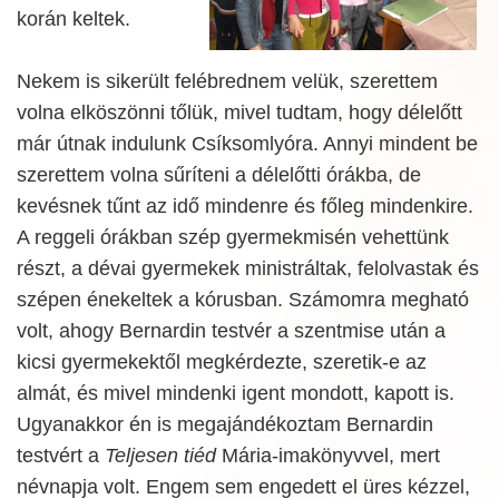
korán keltek.
Nekem is sikerült felébrednem velük, szerettem
volna elköszönni tőlük, mivel tudtam, hogy délelőtt
már útnak indulunk Csíksomlyóra. Annyi mindent be
szerettem volna sűríteni a délelőtti órákba, de
kevésnek tűnt az idő mindenre és főleg mindenkire.
A reggeli órákban szép gyermekmisén vehettünk
részt, a dévai gyermekek ministráltak, felolvastak és
szépen énekeltek a kórusban. Számomra megható
volt, ahogy Bernardin testvér a szentmise után a
kicsi gyermekektől megkérdezte, szeretik-e az
almát, és mivel mindenki igent mondott, kapott is.
Ugyanakkor én is megajándékoztam Bernardin
testvért a
Teljesen tiéd
Mária-imakönyvvel, mert
névnapja volt. Engem sem engedett el üres kézzel,