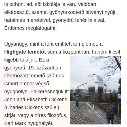
is otthont ad, sőt iskolája is van. Valóban
elképesztő, szemet gyönyörködtető látványt nyújt,
hatalmas méreteivel, gyönyörű fehér falaival.
Érdemes meglátogatni.
Ugyanúgy, mint a fent említett templomot, a
Highgate temetőt
sem a központban, hanem kicsit
kijjebb találjuk. Ez a
gyönyörű, 19. században
létrehozott temető számos
ismert ember végső
nyughelye. Felkereshetjük itt
John and Elisabeth Dickens
(Charles Dickens szülei)
sírját, vagy a híres filozófus,
Karl Marx nyughelyét,