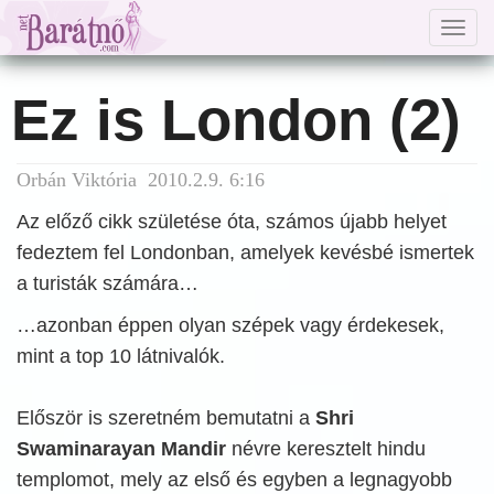
Togg
navig
Ez is London (2)
Orbán Viktória 2010.2.9. 6:16
Az előző cikk születése óta, számos újabb helyet
fedeztem fel Londonban, amelyek kevésbé ismertek
a turisták számára…
…azonban éppen olyan szépek vagy érdekesek,
mint a top 10 látnivalók.
Először is szeretném bemutatni a
Shri
Swaminarayan Mandir
névre keresztelt hindu
templomot, mely az első és egyben a
legnagyobb