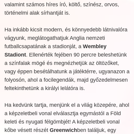
valamint számos híres író, költő, színész, orvos,
történelmi alak sírhantját is.
Ha inkább kicsit modern, és könnyedebb látnivalóra
vágyunk, meglátogathatjuk Anglia nemzeti
futballcsapatának a stadionját, a
Wembley
Stadiont
. Ellenérték fejében 90 percre beleshetünk
a színfalak mögé és megnézhetjük az öltözőket,
vagy éppen besétálhatunk a játéktérre, ugyanazon a
folyosón, ahol a focilegendák, majd győzedelmesen
feltekinthetünk a királyi lelátóra is.
Ha kedvünk tartja, menjünk el a világ közepére, ahol
a képzeletbeli vonal elválasztja egymástól a Föld
keleti és nyugati félgömbjét! A képzeletbeli vonal
kőbe vésett részét
Greenwich
ben találjuk, egy