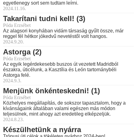
egyetlenegy sort sem tudtam leírni.
2024.11.16.
Takarítani tudni kell! (3)
Póda Erzsébet
Az alagsori konyhában vidám társaság gyűlt össze, már
reggel fél hétkor jókedvű nevetéstől volt hangos.
2024.9.20.
Astorga (2)
Póda Erzsébet
Az egyik legérdekesebb buszos út vezetett Madridból
északra, úticélunk, a Kasztília és León tartománybéli
Astorga felé.
2024.9.3.
Menjünk önkénteskedni! (1)
Póda Erzsébet
Közhelyes megállapítás, de sokszor tapasztalom, hogy a
kívánságaink általában valami egészen más módon
teljesülnek, mint ahogy azt eredetileg elképzeljük.
2024.8.23.
Készülhetünk a nyárra
Trópusi úti célok a tökéletes nyárhoz 2024-ben!