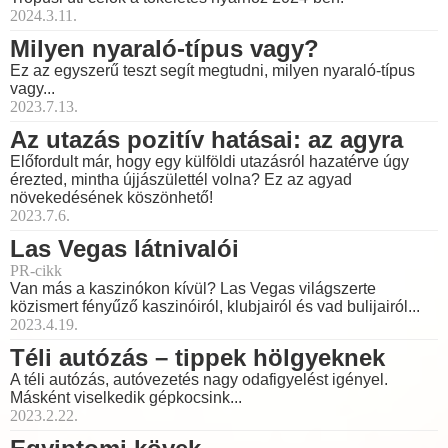
2024.3.11.
Milyen nyaraló-típus vagy?
Ez az egyszerű teszt segít megtudni, milyen nyaraló-típus
vagy...
2023.7.13.
Az utazás pozitív hatásai: az agyra
Előfordult már, hogy egy külföldi utazásról hazatérve úgy
érezted, mintha újjászülettél volna? Ez az agyad
növekedésének köszönhető!
2023.7.6.
Las Vegas látnivalói
PR-cikk
Van más a kaszinókon kívül? Las Vegas világszerte
közismert fényűző kaszinóiról, klubjairól és vad bulijairól...
2023.4.19.
Téli autózás – tippek hölgyeknek
A téli autózás, autóvezetés nagy odafigyelést igényel.
Másként viselkedik gépkocsink...
2023.2.22.