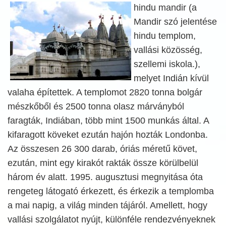
hindu mandir (a
Mandir szó jelentése
hindu templom,
vallási közösség,
szellemi iskola.),
melyet Indián kívül
valaha építettek. A templomot 2820 tonna bolgár
mészkőből és 2500 tonna olasz márványból
faragták, Indiában, több mint 1500 munkás által. A
kifaragott köveket ezután hajón hozták Londonba.
Az összesen 26 300 darab, óriás méretű követ,
ezután, mint egy kirakót rakták össze körülbelül
három év alatt. 1995. augusztusi megnyitása óta
rengeteg látogató érkezett, és érkezik a templomba
a mai napig, a világ minden tájáról. Amellett, hogy
vallási szolgálatot nyújt, különféle rendezvényeknek