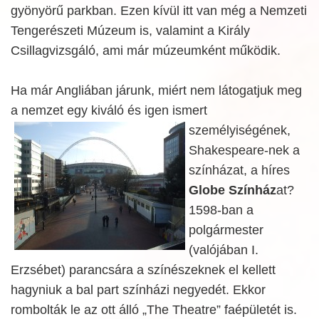
gyönyörű parkban. Ezen kívül itt van még a Nemzeti
Tengerészeti Múzeum is, valamint a Király
Csillagvizsgáló, ami már múzeumként működik.
Ha már Angliában járunk, miért nem látogatjuk meg
a nemzet egy kiváló és igen ismert
személyiségének,
Shakespeare-nek a
színházat, a híres
Globe Színház
at?
1598-ban a
polgármester
(valójában I.
Erzsébet) parancsára a színészeknek el kellett
hagyniuk a bal part színházi negyedét. Ekkor
rombolták le az ott álló „The Theatre” faépületét is.