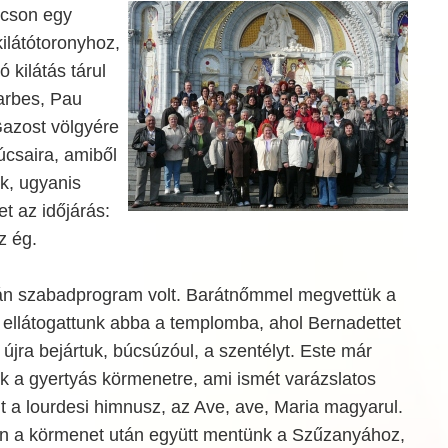
cson egy
ilátótoronyhoz,
 kilátás tárul
Tarbes, Pau
Gazost völgyére
úcsaira, amiből
k, ugyanis
t az időjárás:
z ég.
án szabadprogram volt. Barátnőmmel megvettük a
 ellátogattunk abba a templomba, ahol Bernadettet
újra bejártuk, búcsúzóul, a szentélyt. Este már
k a gyertyás körmenetre, ami ismét varázslatos
ült a lourdesi himnusz, az Ave, ave, Maria magyarul.
éren a körmenet után együtt mentünk a Szűzanyához,