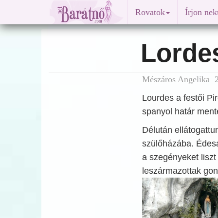
Rovatok
Írjon ne
Lordes
Mészáros Angelika 2
Lourdes a festői Pi
spanyol határ menté
Délután ellátogatt
szülőházába. Édesap
a szegényeket liszt
leszármazottak gond