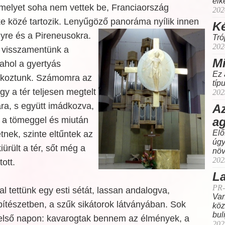
elk
 melyet soha nem vettek be, Franciaország
202
e közé tartozik. Lenyűgöző panoráma nyílik innen
Ké
lyre és a Pireneusokra.
Tró
202
, visszamentünk a
Mi
, ahol a gyertyás
Ez 
akoztunk. Számomra az
típ
ogy a tér teljesen megtelt
202
ra, s együtt imádkozva,
Az
a
 a tömeggel és miután
Elő
tnek, szinte eltűntek az
úgy
ürült a tér, sőt még a
növ
202
ott.
La
PR-
al tettünk egy esti sétát, lassan andalogva,
Van
ítészetben, a szűk sikátorok látványában. Sok
köz
buli
 első napon: kavarogtak bennem az élmények, a
202