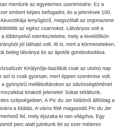
ban mentünk az egyetemes szentmisére. Ez a
ezer embert képes befogadni, és a jelenések 100.
. Akusztikája lenyűgöző, megszólalt az orgonazene
töltötték az egész csarnokot. Látványos volt a
 többnyelvű istentiszteletre, mely a kivetítőkön
rányból jól látható volt. Itt is, mint a körmeneteken,
sok beteg látványa és az ápolók gondoskodása.
ózsafüzér Királynője-bazilikát csak az utolsó nap
 azt is csak gyorsan, mert éppen szentmise volt.
y a gyönyörű mellékoltárokon az üdvösségtörténet
 mozaikkal kirakott jelenetei! Sokat sétáltunk,
es szépségeiben. A Pic du Jer kilátóról állítólag a
okra a kilátás. A város fölé magasodó Pic du Jer
merhető fel, mely éjszaka ki van világítva. Egy
tizenöt perc alatt jutottunk fel az ezer méteres