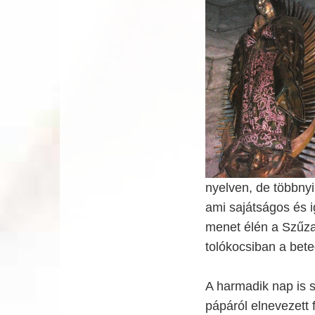
nyelven, de többnyi
ami sajátságos és 
menet élén a Szűza
tolókocsiban a bete
A harmadik nap is s
pápáról elnevezett fö