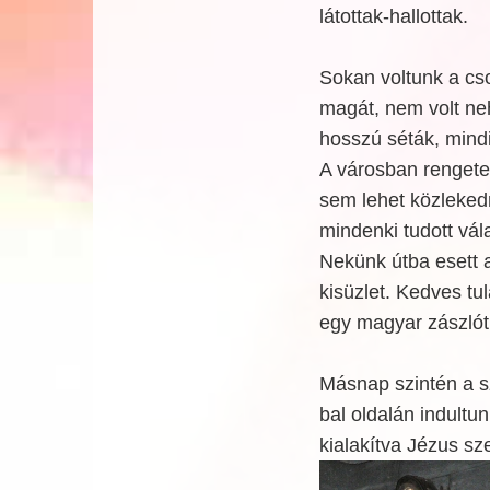
látottak-hallottak.
Sokan voltunk a cso
magát, nem volt ne
hosszú séták, mindi
A városban rengeteg
sem lehet közlekedn
mindenki tudott vál
Nekünk útba esett a
kisüzlet. Kedves tu
egy magyar zászlót
Másnap szintén a s
bal oldalán indultu
kialakítva Jézus sz