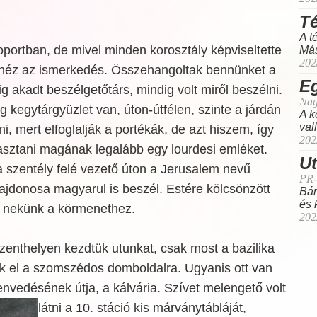
Té
A t
portban, de mivel minden korosztály képviseltette
Más
202
héz az ismerkedés. Összehangoltak bennünket a
E
g akadt beszélgetőtárs, mindig volt miről beszélni.
Nag
 kegytárgyüzlet van, úton-útfélen, szinte a járdán
A k
val
i, mert elfoglalják a portékák, de azt hiszem, így
202
asztani magának legalább egy lourdesi emléket.
Ut
 szentély felé vezető úton a Jerusalem nevű
PR-
lajdonosa magyarul is beszél. Estére kölcsönzött
Bár
és 
 nekünk a körmenethez.
202
zenthelyen kezdtük utunkat, csak most a bazilika
nk el a szomszédos domboldalra. Ugyanis ott van
envedésének útja, a kálvária. Szívet melengető volt
látni a 10. stáció kis
márványtábláját,