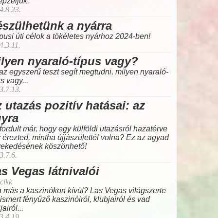
épzeljük.
4.8.23.
szülhetünk a nyárra
pusi úti célok a tökéletes nyárhoz 2024-ben!
4.3.11.
lyen nyaraló-típus vagy?
az egyszerű teszt segít megtudni, milyen nyaraló-
us vagy...
3.7.13.
 utazás pozitív hatásai: az
gyra
fordult már, hogy egy külföldi utazásról hazatérve
 érezted, mintha újjászülettél volna? Ez az agyad
ekedésének köszönhető!
3.7.6.
s Vegas látnivalói
cikk
 más a kaszinókon kívül? Las Vegas világszerte
ismert fényűző kaszinóiról, klubjairól és vad
jairól...
3.4.19.