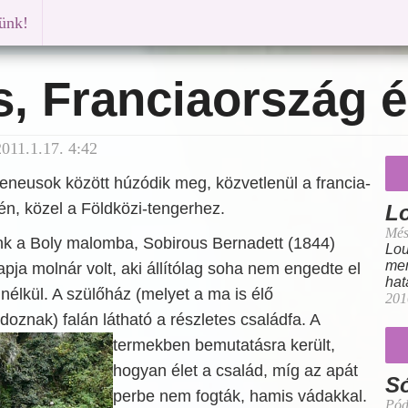
künk!
, Franciaország é
011.1.17. 4:42
reneusok között húzódik meg, közvetlenül a francia-
n, közel a Földközi-tengerhez.
Lo
Més
unk a Boly malomba, Sobirous Bernadett (1844)
Lou
men
ja molnár volt, aki állítólag soha nem engedte el
hat
 nélkül. A szülőház (melyet a ma is élő
201
oznak) falán látható a részletes családfa. A
termekben bemutatásra került,
hogyan élet a család, míg az apát
Só
perbe nem fogták, hamis vádakkal.
Pód