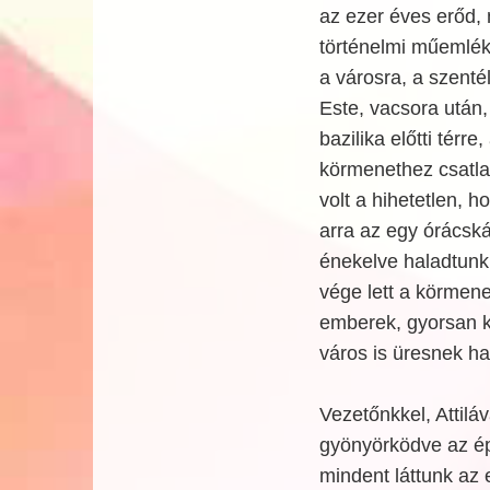
az ezer éves erőd,
történelmi műemlék
a városra, a szenté
Este, vacsora után
bazilika előtti térre
körmenethez csatl
volt a hihetetlen, h
arra az egy órácská
énekelve haladtunk
vége lett a körmene
emberek, gyorsan ki
város is üresnek hat
Vezetőnkkel, Attiláv
gyönyörködve az ép
mindent láttunk az