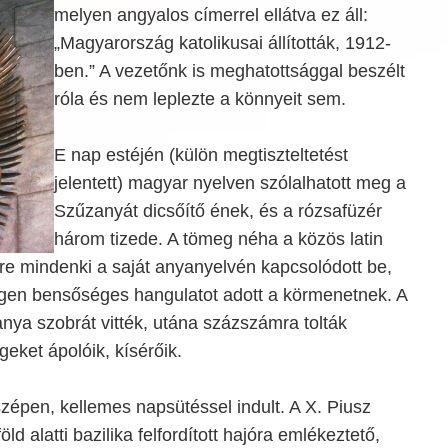
melyen angyalos címerrel ellátva ez áll:
„Magyarország katolikusai állították, 1912-
ben.” A vezetőnk is meghatottsággal beszélt
róla és nem leplezte a könnyeit sem.
E nap estéjén (külön megtiszteltetést
jelentett) magyar nyelven szólalhatott meg a
Szűzanyát dicsőítő ének, és a rózsafüzér
három tizede. A tömeg néha a közös latin
re mindenki a saját anyanyelvén kapcsolódott be,
igen bensőséges hangulatot adott a körmenetnek. A
nya szobrát vitték, utána százszámra tolták
geket ápolóik, kísérőik.
zépen, kellemes napsütéssel indult. A X. Piusz
ld alatti bazilika felfordított hajóra emlékeztető,