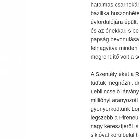
hatalmas csarnoká
bazilika huszonhét
évfordulójára épült
és az énekkar, s be
papság bevonulása a
felnagyítva minden i
megrendítő volt a 
A Szentély ékét a R
tudtuk megnézni, de
Lebilincselő látván
milliónyi aranyozott
gyönyörködtünk Lord
legszebb a Pireneus
nagy keresztjéről is
siklóval körülbelül 