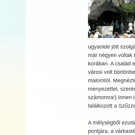
ugyanide jött szolg
már négyen voltak t
korában. A család 
városi volt börtön
malomtól. Megnéztük
menyezettel, szeré
számomra!) Innen i
találkozott a Szűzze
A mélységből ezutá
pontjára, a várkasté