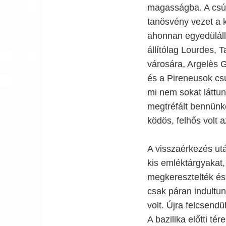
magasságba. A
csú
tanösvény vezet a k
ahonnan egyedülálló
állítólag Lourdes, 
városára, Argelès 
és a Pireneusok cs
mi nem sokat láttun
megtréfált bennünke
ködös, felhős volt a
A visszaérkezés ut
kis emléktárgyakat,
megkeresztelték és 
csak páran indultun
volt. Újra felcsend
A bazilika előtti t