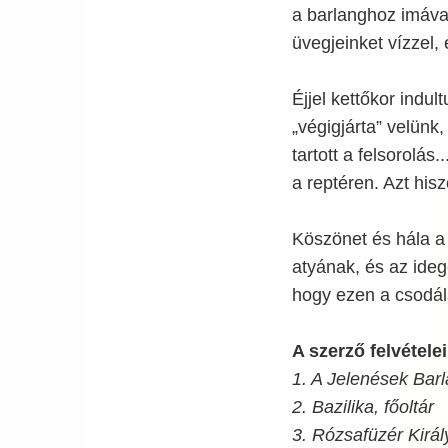
a barlanghoz imával
üvegjeinket vízzel,
Éjjel kettőkor indu
„végigjárta” velünk
tartott a felsorol
a reptéren. Azt his
Köszönet és hála a 
atyának, és az ide
hogy ezen a csodál
A szerző felvételei
1. A Jelenések Barl
2. Bazilika, főoltár
3. Rózsafüzér Királ