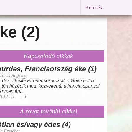
Keresés
ke (2)
Kapcsolódó cikkek
urdes, Franciaország éke (1)
záros Angelika
rdes a festői Pireneusok között, a Gave patak
tén húzódik meg, közvetlenül a francia-spanyol
ár mentén...
0.12.25.
10
A rovat további cikkei
tlan és/vagy édes (4)
a Erzsébet