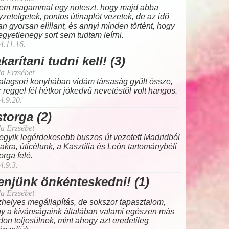
tem magammal egy noteszt, hogy majd abba
yzetelgetek, pontos útinaplót vezetek, de az idő
an gyorsan elillant, és annyi minden történt, hogy
 egyetlenegy sort sem tudtam leírni.
4.11.16.
karítani tudni kell! (3)
a Erzsébet
alagsori konyhában vidám társaság gyűlt össze,
 reggel fél hétkor jókedvű nevetéstől volt hangos.
4.9.20.
torga (2)
a Erzsébet
egyik legérdekesebb buszos út vezetett Madridból
akra, úticélunk, a Kasztília és León tartománybéli
orga felé.
4.9.3.
njünk önkénteskedni! (1)
a Erzsébet
helyes megállapítás, de sokszor tapasztalom,
y a kívánságaink általában valami egészen más
on teljesülnek, mint ahogy azt eredetileg