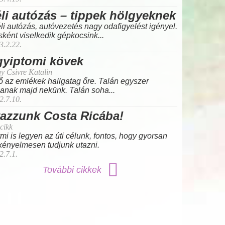
li autózás – tippek hölgyeknek
éli autózás, autóvezetés nagy odafigyelést igényel.
ként viselkedik gépkocsink...
3.2.22.
gyiptomi kövek
y Csivre Katalin
ő az emlékek hallgatag őre. Talán egyszer
lanak majd nekünk. Talán soha...
2.7.10.
azzunk Costa Ricába!
cikk
mi is legyen az úti célunk, fontos, hogy gyorsan
kényelmesen tudjunk utazni.
2.7.1.
További cikkek