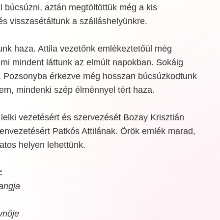
 búcsúzni, aztán megtöltöttük még a kis
 és visszasétáltunk a szálláshelyünkre.
ltunk haza. Attila vezetőnk emlékeztetőül még
, mi mindent láttunk az elmúlt napokban. Sokáig
ás... Pozsonyba érkezve még hosszan búcsúzkodtunk
zem, mindenki szép élménnyel tért haza.
lelki vezetésért és szervezését Bozay Krisztián
genvezetésért Patkós Attilának. Örök emlék marad,
atos helyen lehettünk.
:
angja
ynője