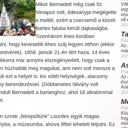
Mikor Bernadett még csak tíz
Vit
jeg
hónapos volt, édesanyja megégette
oly
ott
a mellét, ezért a csecsemő a közeli
202
Bartes faluba került dajkaságba.
Ta
Tizenhárom éves korában
Pód
álni, hogy kevesebb éhes száj legyen otthon (ekkor
Az 
már
estvérek). 1858. január 21-én tért haza, 14 éves
202
ekkorra már annyira elszegényedett, hogy csak a
As
ben húzhatták meg magukat, ami nem volt messze a
Pód
 ezt a helyet is: kis sötét helyiségek, alacsony
Az 
ész
ny berendezéssel. (Döbbenetes látvány volt
Ast
ndult Bernadett a barlanghoz, ahol 18 alkalommal
202
l.
Me
Pód
Köz
n szinte „felrepültünk” Lourdes egyik magas
hog
mód
lyba, a múzeumba, ahova lifttel lehetett feljutni. Ez