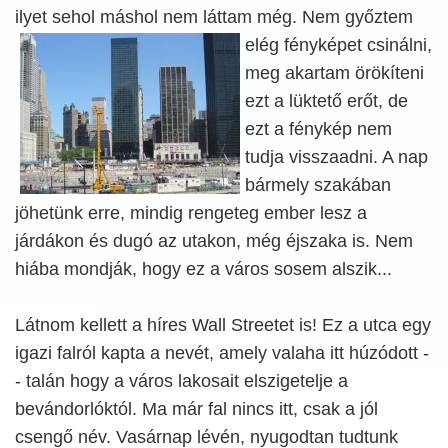
ilyet sehol máshol nem láttam még.
Nem győztem
elég fényképet csinálni,
meg akartam örökíteni
ezt a lüktető erőt, de
ezt a fénykép nem
tudja visszaadni. A nap
bármely szakában
jöhetünk erre, mindig rengeteg ember lesz a
járdákon és dugó az utakon, még éjszaka is. Nem
hiába mondják, hogy ez a város sosem alszik...
Látnom kellett a híres Wall Streetet is! Ez a utca egy
igazi falról kapta a nevét, amely valaha itt húzódott -
- talán hogy a város lakosait elszigetelje a
bevándorlóktól. Ma már fal nincs itt, csak a jól
csengő név. Vasárnap lévén, nyugodtan tudtunk