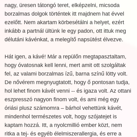
nagy, üresen tátongó teret, elképzelni, micsoda
borzalmas dolgok történtek itt majdnem hat évvel
ezelőtt. Nem akartam körbesétálni a helyet, ezért
inkább a partnál ültünk le egy padon, ott ittuk meg
délutáni kávénkat, a melegítő napsütést élvezve.
Hát igen, a kávé! Már a repülőn megtapasztaltam,
hogy óvatosnak kell lenni, mert amit ott szolgáltak
fel, az valami borzalmas ízű, barna színű lötty volt.
De nővérem megnyugtatott, hogy ő pontosan tudja,
hol lehet finom kávét venni -- és igaza volt. Az ottani
eszpresszó nagyon finom volt, és ami még egy
óriási plusz számomra – bárhol vehettünk kávét,
mindenhol természetes volt, hogy szójatejet is
kaptam hozzá. Itt, a nyolcmillió ember közt, nem
ritka a tej- és egyéb élelmiszerallergia, és erre a