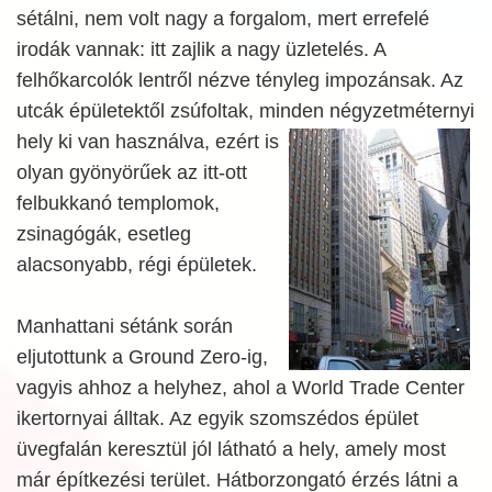
sétálni, nem volt nagy a forgalom, mert errefelé
irodák vannak: itt zajlik a nagy üzletelés. A
felhőkarcolók lentről nézve tényleg impozánsak. Az
utcák épületektől zsúfoltak, minden négyzetméternyi
hely ki van
használva, ezért is
olyan gyönyörűek az itt-ott
felbukkanó templomok,
zsinagógák, esetleg
alacsonyabb, régi épületek.
Manhattani sétánk során
eljutottunk a Ground Zero-ig,
vagyis ahhoz a helyhez, ahol a World Trade Center
ikertornyai álltak. Az egyik szomszédos épület
üvegfalán keresztül jól látható a hely, amely most
már építkezési terület. Hátborzongató érzés látni a