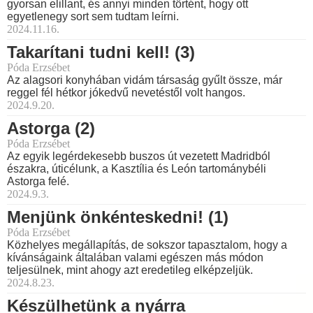
gyorsan elillant, és annyi minden történt, hogy ott
egyetlenegy sort sem tudtam leírni.
2024.11.16.
Takarítani tudni kell! (3)
Póda Erzsébet
Az alagsori konyhában vidám társaság gyűlt össze, már
reggel fél hétkor jókedvű nevetéstől volt hangos.
2024.9.20.
Astorga (2)
Póda Erzsébet
Az egyik legérdekesebb buszos út vezetett Madridból
északra, úticélunk, a Kasztília és León tartománybéli
Astorga felé.
2024.9.3.
Menjünk önkénteskedni! (1)
Póda Erzsébet
Közhelyes megállapítás, de sokszor tapasztalom, hogy a
kívánságaink általában valami egészen más módon
teljesülnek, mint ahogy azt eredetileg elképzeljük.
2024.8.23.
Készülhetünk a nyárra