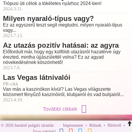
Trópusi úti célok a tökéletes nyárhoz 2024-ben!
2024.3.11.
Milyen nyaraló-típus vagy?
Ez az egyszerű teszt segít megtudni, milyen nyaraló-típus
vagy...
2023.7.13.
Az utazás pozitív hatásai: az agyra
Előfordult már, hogy egy külföldi utazásról hazatérve úgy
érezted, mintha újjászülettél volna? Ez az agyad
növekedésének köszönhető!
2023.7.6.
Las Vegas látnivalói
PR-cikk
Van más a kaszinókon kívül? Las Vegas világszerte
közismert fényűző kaszinóiról, klubjairól és vad bulijairól...
2023.4.19.
További cikkek
© 2026 barátnő polgári társulás
Impresszum
•
Rólunk
•
Hírlevél
•
Írjon nekünk!