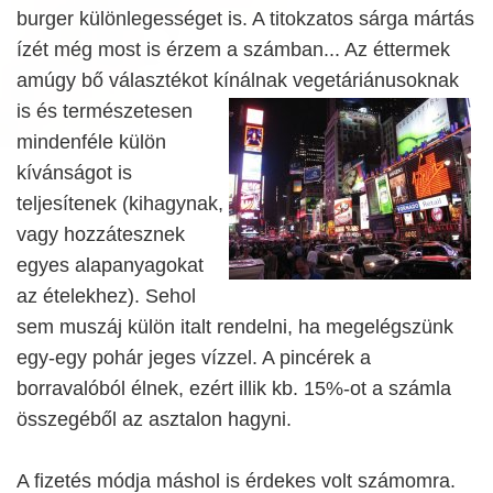
burger különlegességet is. A titokzatos sárga mártás
ízét még most is érzem a számban... Az éttermek
amúgy bő választékot kínálnak vegetáriánusoknak
is és
természetesen
mindenféle külön
kívánságot is
teljesítenek (kihagynak,
vagy hozzátesznek
egyes alapanyagokat
az ételekhez). Sehol
sem muszáj külön italt rendelni, ha megelégszünk
egy-egy pohár jeges vízzel. A pincérek a
borravalóból élnek, ezért illik kb. 15%-ot a számla
összegéből az asztalon hagyni.
A fizetés módja máshol is érdekes volt számomra.