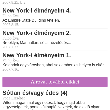
2007.8.25.
2
New York-i élményeim 4.
Fülöp Éva
Az Empire State Building tetején.
2007.8.15.
New York-i élményeim 2.
Fülöp Éva
Brooklyn, Manhattan: séta, nézelődés...
2007.7.23.
New York-i élményeim 1.
Fülöp Éva
Kalandok egy városban, ahol sok ember kis helyen is elfér.
2007.7.16.
A rovat további cikkei
Sótlan és/vagy édes (4)
Póda Erzsébet
Vittem magammal egy noteszt, hogy majd abba
jegyzetelgetek, pontos útinaplót vezetek, de az idő olyan