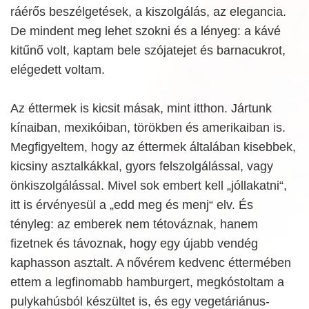
ráérős beszélgetések, a kiszolgálás, az elegancia.
De mindent meg lehet szokni és a lényeg: a kávé
kitűnő volt, kaptam bele szójatejet és barnacukrot,
elégedett voltam.
Az éttermek is kicsit másak, mint itthon. Jártunk
kínaiban, mexikóiban, törökben és amerikaiban is.
Megfigyeltem, hogy az éttermek általában kisebbek,
kicsiny asztalkákkal, gyors felszolgálással, vagy
önkiszolgálással. Mivel sok embert kell „jóllakatni“,
itt is érvényesül a „edd meg és menj“ elv. És
tényleg: az emberek nem tétováznak, hanem
fizetnek és távoznak, hogy egy újabb vendég
kaphasson asztalt. A nővérem kedvenc éttermében
ettem a legfinomabb hamburgert, megkóstoltam a
pulykahúsból készültet is, és egy vegetáriánus-