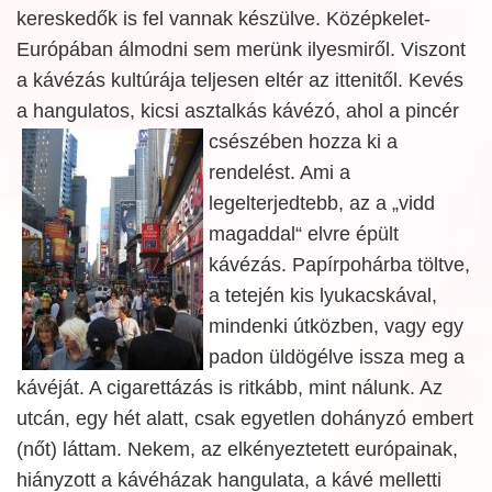
kereskedők is fel vannak készülve. Középkelet-
Európában álmodni sem merünk ilyesmiről. Viszont
a kávézás kultúrája teljesen eltér az ittenitől. Kevés
a hangulatos, kicsi asztalkás kávézó, ahol a
pincér
csészében hozza ki a
rendelést. Ami a
legelterjedtebb, az a „vidd
magaddal“ elvre épült
kávézás. Papírpohárba töltve,
a tetején kis lyukacskával,
mindenki útközben, vagy egy
padon üldögélve issza meg a
kávéját. A cigarettázás is ritkább, mint nálunk. Az
utcán, egy hét alatt, csak egyetlen dohányzó embert
(nőt) láttam. Nekem, az elkényeztetett európainak,
hiányzott a kávéházak hangulata, a kávé melletti