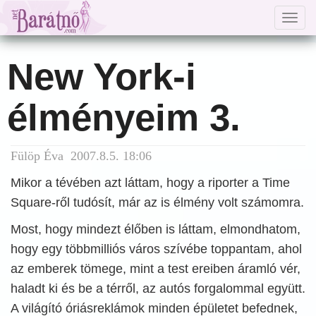
Togg
navig
New York-i
élményeim 3.
Fülöp Éva 2007.8.5. 18:06
Mikor a tévében azt láttam, hogy a riporter a Time
Square-ről tudósít, már az is élmény volt számomra.
Most, hogy mindezt élőben is láttam, elmondhatom,
hogy egy többmilliós város szívébe toppantam, ahol
az emberek tömege, mint a test ereiben áramló vér,
haladt ki és be a térről, az autós forgalommal együtt.
A világító óriásreklámok minden épületet befednek,