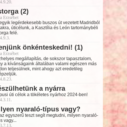
4.9.20.
torga (2)
a Erzsébet
egyik legérdekesebb buszos út vezetett Madridból
akra, úticélunk, a Kasztília és León tartománybéli
orga felé.
4.9.3.
njünk önkénteskedni! (1)
a Erzsébet
helyes megállapítás, de sokszor tapasztalom,
y a kívánságaink általában valami egészen más
on teljesülnek, mint ahogy azt eredetileg
épzeljük.
4.8.23.
szülhetünk a nyárra
pusi úti célok a tökéletes nyárhoz 2024-ben!
4.3.11.
lyen nyaraló-típus vagy?
az egyszerű teszt segít megtudni, milyen nyaraló-
us vagy...
3.7.13.