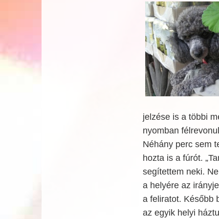
jelzése is a többi 
nyomban félrevonul
Néhány perc sem tel
hozta is a fúrót. „
segítettem neki. Ne
a helyére az irány
a feliratot. Később
az egyik helyi házt