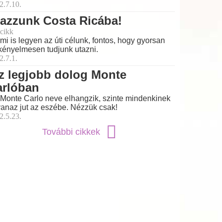
2.7.10.
azzunk Costa Ricába!
cikk
mi is legyen az úti célunk, fontos, hogy gyorsan
kényelmesen tudjunk utazni.
2.7.1.
z legjobb dolog Monte
arlóban
Monte Carlo neve elhangzik, szinte mindenkinek
anaz jut az eszébe. Nézzük csak!
2.5.23.
További cikkek