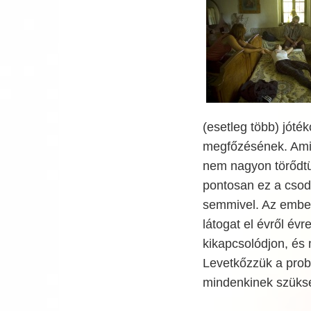
(esetleg több) jóté
megfőzésének. Amiko
nem nagyon törődtün
pontosan ez a csodá
semmivel. Az ember
látogat el évről év
kikapcsolódjon, és m
Levetkőzzük a prob
mindenkinek szüksé