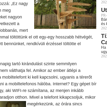
202
hozzá: „Ez nagy
Ut
ám meg
PR-
teket nagyon
Bár
vetkezett a
és 
202
dobbanás, mert
Tí
mmal töltöttünk el ott egy-egy hosszabb hétvégét,
C
t bennünket, rendkívüli érzéssel töltötte el
Ha 
ugy
202
rnapig tartó kirándulást szinte semmilyen
nem válthatja fel. Amikor az ember átlépi a
 mobiltelefont ki kell kapcsolni, ugyanis a térerőt
i a mobiltelefonos hálóba. Internet? Egy gépet bír
gy, aki WIFI-re számítana, az menjen inkább
aradjon otthon. Mivel
a telefont kikapcsoljuk, mikor
megérkezünk, az órára sincs