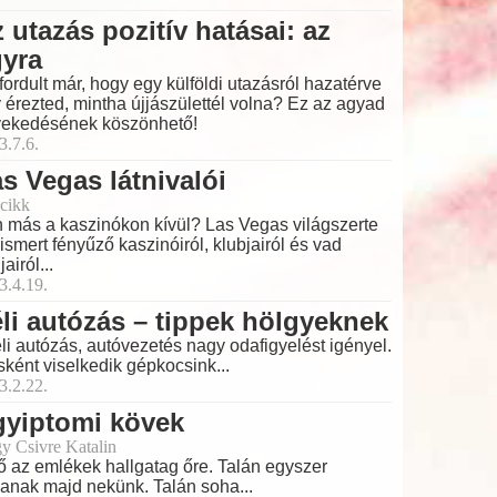
 utazás pozitív hatásai: az
gyra
fordult már, hogy egy külföldi utazásról hazatérve
 érezted, mintha újjászülettél volna? Ez az agyad
ekedésének köszönhető!
3.7.6.
s Vegas látnivalói
cikk
 más a kaszinókon kívül? Las Vegas világszerte
ismert fényűző kaszinóiról, klubjairól és vad
jairól...
3.4.19.
li autózás – tippek hölgyeknek
éli autózás, autóvezetés nagy odafigyelést igényel.
ként viselkedik gépkocsink...
3.2.22.
gyiptomi kövek
y Csivre Katalin
ő az emlékek hallgatag őre. Talán egyszer
lanak majd nekünk. Talán soha...