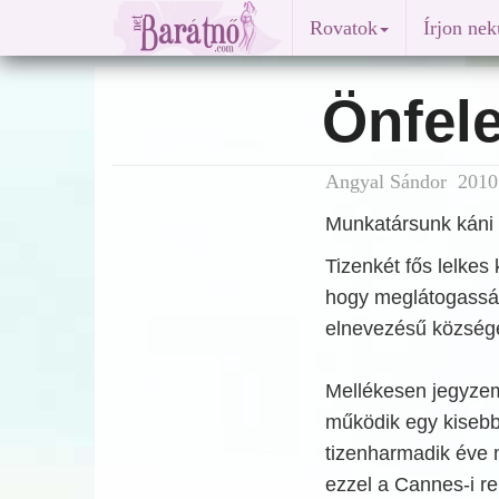
Rovatok
Írjon ne
Önfele
Angyal Sándor 2010.
Munkatársunk káni 
Tizenkét fős lelkes 
hogy meglátogassák
elnevezésű községe
Mellékesen jegyze
működik egy kisebb 
tizenharmadik éve m
ezzel a Cannes-i r