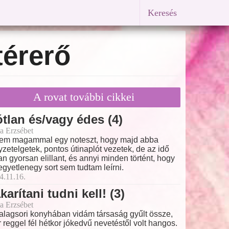
Keresés
térerő
A rovat további cikkei
tlan és/vagy édes (4)
a Erzsébet
tem magammal egy noteszt, hogy majd abba
yzetelgetek, pontos útinaplót vezetek, de az idő
an gyorsan elillant, és annyi minden történt, hogy
 egyetlenegy sort sem tudtam leírni.
4.11.16.
karítani tudni kell! (3)
a Erzsébet
alagsori konyhában vidám társaság gyűlt össze,
 reggel fél hétkor jókedvű nevetéstől volt hangos.