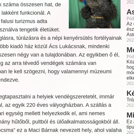
202
ak száma összesen hat, de
As
lakként funkcionál. A
Pód
 falusi turizmus adta
Az 
ználva tengetik életüket.
ész
Ast
lásra, túrázásra és a népi kenyérsütés fortélyainak
202
A több kiadó ház közül Ács Lukácsnak, mindenki
Me
szesen négy van a tulajdonában. Az egyikben ő él,
Pód
Köz
g az arra tévedő vendégek számára van
hog
nban le kell szögezni, hogy valamennyi múzeumi
mód
elk
endezve.
202
Ké
gtapasztalni a helyiek vendégszeretetét, immár
Tró
, az egyik 220 éves vályogházban. A szállás a
202
ari egység mellett helyezkedik el, ami nemes
Mi
ny hűtőből, pultból és ülőalkalmatosságokból áll.
Ez 
típ
„kocsma” ez a Maci Bárnak
nevezett hely, ahol valaha
202