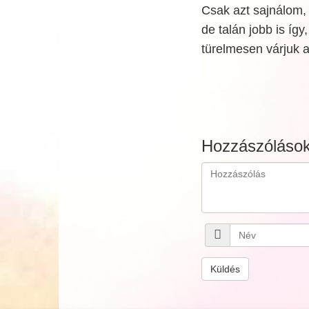
Csak azt sajnálom,
de talán jobb is íg
türelmesen várjuk 
Hozzászóláso
Küldés