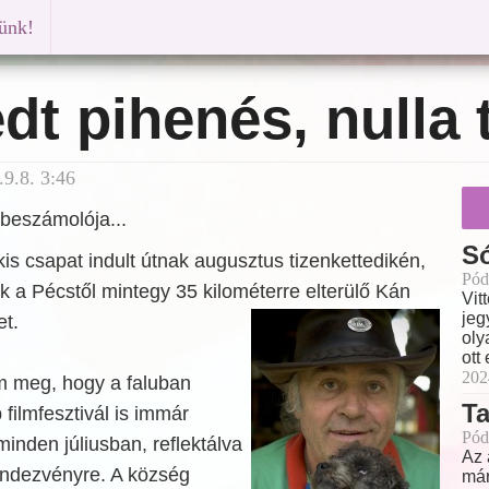
künk!
dt pihenés, nulla 
9.8. 3:46
beszámolója...
Só
kis csapat indult útnak augusztus tizenkettedikén,
Pód
 a Pécstől mintegy 35 kilométerre elterülő Kán
Vit
jeg
t.
oly
ott
202
m meg, hogy a faluban
Ta
filmfesztivál is immár
Pód
inden júliusban, reflektálva
Az 
endezvényre. A község
már