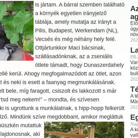
is jártam. A bárral szemben található
Az
a környék egyetlen irányjelző
a
táblája, amely mutatja az irányt a
Elő
úgy
Pilis, Budapest, Werkendam (NL),
növ
Vecsés és még néhány hely felé.
202
Ottjártunkkor Maci bácsinak,
La
szállásadónknak, az a zseniális
PR-
Van
ötlete támadt, hogy Dunaszerdahely
köz
mellé kerül. Ahogy megfogalmazódott az ötlet, azon
buli
202
t és neki is esett a faanyag megmunkálásának.
Té
t bele, míg faragott, csiszolt és lakkozott s már
A t
Tartsd meg nekem!” – mondta, és szívesen
Más
202
ki is ugrottunk a munkálatnak, s hipp-hopp felkerült
E
jelző. Mindünk szíve megdobbant, amikor megláttuk
Nag
 büszkén mutattuk
A k
ulajdonosnak, aki
val