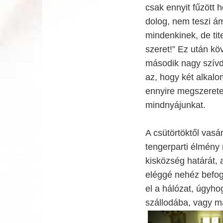
csak ennyit fűzött 
dolog, nem teszi 
mindenkinek, de ti
szeret!” Ez után kö
második nagy szív
az, hogy két alkalo
ennyire megszeretet
mindnyájunkat.
A csütörtöktől vasá
tengerparti élmény 
kisközség határát, a
eléggé nehéz befogn
el a hálózat, úgyho
szállodába, vagy m