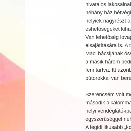
hivatalos lakosain
néhány ház hétvégi 
helyiek nagyrészt a
eshetőségeket kihas
Van lehetőség lovag
elsajátítására is. 
Maci bácsijának ös
a másik három pedi
fenntartva. Itt azo
bútorokkal van ber
Szerencsém volt me
második alkalommal
helyi vendéglátó-ip
egyszerűséggel néhá
A legidillikusabb 