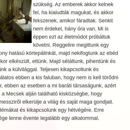
szükség. Az emberek akkor kelnek
fel, ha kialudták magukat, és akkor
fekszenek, amikor fáradtak. Senkit
nem érdekel, hány óra van. Mi is
éppen ezt az életmódot próbáltuk
követni. Reggelire megittunk egy
kony hatású körtepálinkát, majd nekifogtunk az ebéd
r elkészült, ettünk. Majd sétáltunk, pihentünk és
k a külvilággal. Teljesen kikapcsoltunk és
latos ebben a kis faluban, hogy nem is kell törődni
, ebben az esetben a mi baráti társaságunk, azért
re a Mecsek alján található kisközségbe, hogy
essziről elkerülje a világ és saját maga gondjait.
lémákat és kikapcsolunk egy hétvégére. Erre
ge lenne évente legalább egy alkalommal.