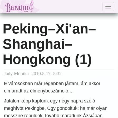
Togg
navig
Peking–Xi'an–
Shanghai–
Hongkong (1)
Jády Mónika 2010.5.17. 5:32
E városokban már régebben jártam, ám akkor
elmaradt az élménybeszámoló...
Jutalomképp kaptunk egy négy napra szóló
meghívót Pekingbe. Úgy gondoltuk: ha már olyan
messzire repülünk, tovább maradunk Ázsiában.