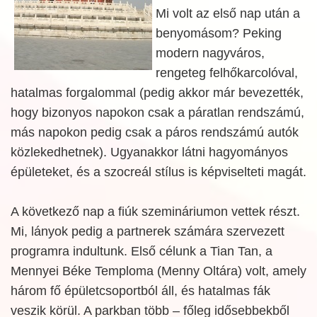
Mi volt az első nap után a
benyomásom? Peking
modern nagyváros,
rengeteg felhőkarcolóval,
hatalmas forgalommal (pedig akkor már bevezették,
hogy bizonyos napokon csak a páratlan rendszámú,
más napokon pedig csak a páros rendszámú autók
közlekedhetnek). Ugyanakkor látni hagyományos
épületeket, és a szocreál stílus is képviselteti magát.
A következő nap a fiúk szemináriumon vettek részt.
Mi, lányok pedig a partnerek számára szervezett
programra indultunk. Első célunk a Tian Tan, a
Mennyei Béke Temploma (Menny Oltára) volt, amely
három fő épületcsoportból áll, és hatalmas fák
veszik körül. A parkban több – főleg idősebbekből