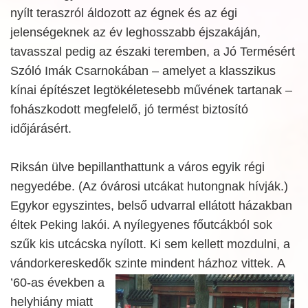
nyílt teraszról áldozott az égnek és az égi
jelenségeknek az év leghosszabb éjszakáján,
tavasszal pedig az északi teremben, a Jó Termésért
Szóló Imák Csarnokában – amelyet a klasszikus
kínai építészet legtökéletesebb művének tartanak –
fohászkodott megfelelő, jó termést biztosító
időjárásért.
Riksán ülve bepillanthattunk a város egyik régi
negyedébe. (Az óvárosi utcákat hutongnak hívják.)
Egykor egyszintes, belső udvarral ellátott házakban
éltek Peking lakói. A nyílegyenes főutcákból sok
szűk kis utcácska nyílott. Ki sem kellett mozdulni, a
vándorkereskedők szinte mindent házhoz vittek.
A
’60-as években a
helyhiány miatt