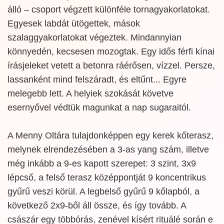
álló – csoport végzett különféle tornagyakorlatokat.
Egyesek labdát ütögettek, mások
szalaggyakorlatokat végeztek. Mindannyian
könnyedén, kecsesen mozogtak. Egy idős férfi kínai
írásjeleket vetett a betonra ráérősen, vízzel. Persze,
lassanként mind felszáradt, és eltűnt... Egyre
melegebb lett. A helyiek szokását követve
esernyővel védtük magunkat a nap sugaraitól.
A Menny Oltára tulajdonképpen egy kerek kőterasz,
melynek elrendezésében a 3-as yang szám, illetve
még inkább a 9-es kapott szerepet: 3 szint, 3x9
lépcső, a felső terasz középpontját 9 koncentrikus
gyűrű veszi körül. A legbelső gyűrű 9 kőlapból, a
következő 2x9-ből áll össze, és így tovább. A
császár egy többórás, zenével kísért rituálé során e