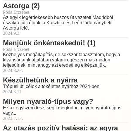
Astorga (2)
Póda Erzsébet
Az egyik legérdekesebb buszos út vezetett Madridból
északra, úticélunk, a Kasztília és León tartománybéli
Astorga felé.
2024.9.3.
Menjünk önkénteskedni! (1)
Póda Erzsébet
Közhelyes megállapítás, de sokszor tapasztalom, hogy a
kívánságaink általában valami egészen más módon
teljesülnek, mint ahogy azt eredetileg elképzeljük.
2024.8.23.
Készülhetünk a nyárra
Trópusi úti célok a tökéletes nyárhoz 2024-ben!
2024.3.11.
Milyen nyaraló-típus vagy?
Ez az egyszerű teszt segít megtudni, milyen nyaraló-típus
vagy...
2023.7.13.
Az utazás pozitív hatásai: az agyra