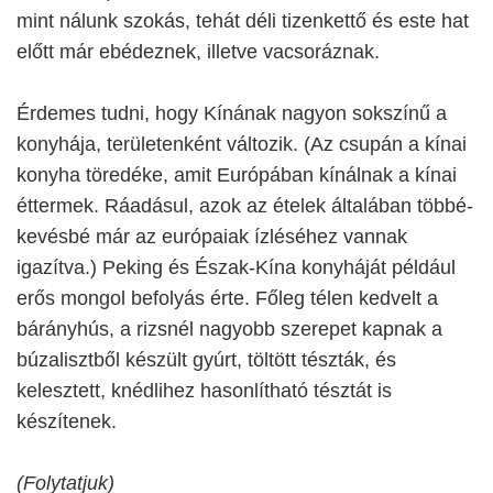
mint nálunk szokás, tehát déli tizenkettő és este hat
előtt már ebédeznek, illetve vacsoráznak.
Érdemes tudni, hogy Kínának nagyon sokszínű a
konyhája, területenként változik. (Az csupán a kínai
konyha töredéke, amit Európában kínálnak a kínai
éttermek. Ráadásul, azok az ételek általában többé-
kevésbé már az európaiak ízléséhez vannak
igazítva.) Peking és Észak-Kína konyháját például
erős mongol befolyás érte. Főleg télen kedvelt a
bárányhús, a rizsnél nagyobb szerepet kapnak a
búzalisztből készült gyúrt, töltött tészták, és
kelesztett, knédlihez hasonlítható tésztát is
készítenek.
(Folytatjuk)