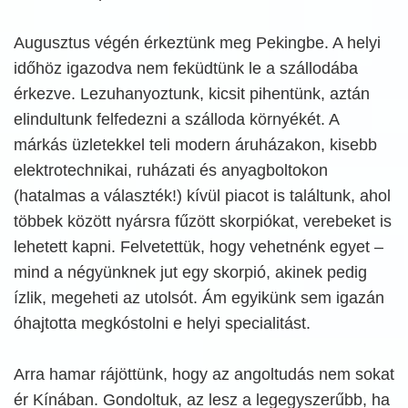
Augusztus végén érkeztünk meg Pekingbe. A helyi
időhöz igazodva nem feküdtünk le a szállodába
érkezve. Lezuhanyoztunk, kicsit pihentünk, aztán
elindultunk felfedezni a szálloda környékét. A
márkás üzletekkel teli modern áruházakon, kisebb
elektrotechnikai, ruházati és anyagboltokon
(hatalmas a választék!) kívül piacot is találtunk, ahol
többek között nyársra fűzött skorpiókat, verebeket is
lehetett kapni. Felvetettük, hogy vehetnénk egyet –
mind a négyünknek jut egy skorpió, akinek pedig
ízlik, megeheti az utolsót. Ám egyikünk sem igazán
óhajtotta megkóstolni e helyi specialitást.
Arra hamar rájöttünk, hogy az angoltudás nem sokat
ér Kínában. Gondoltuk, az lesz a legegyszerűbb, ha