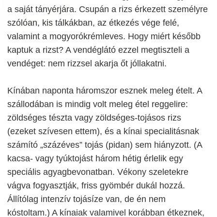
a saját tányérjára. Csupán a rizs érkezett személyre
szólóan, kis tálkákban, az étkezés vége felé,
valamint a mogyorókrémleves. Hogy miért később
kaptuk a rizst? A vendéglátó ezzel megtiszteli a
vendéget: nem rizzsel akarja őt jóllakatni.
Kínában naponta háromszor esznek meleg ételt. A
szállodában is mindig volt meleg étel reggelire:
zöldséges tészta vagy zöldséges-tojásos rizs
(ezeket szívesen ettem), és a kínai specialitásnak
számító „százéves” tojás (pidan) sem hiányzott. (A
kacsa- vagy tyúktojást három hétig érlelik egy
speciális agyagbevonatban. Vékony szeletekre
vágva fogyasztják, friss gyömbér dukál hozzá.
Állítólag intenzív tojásíze van, de én nem
kóstoltam.) A kínaiak valamivel korábban étkeznek,