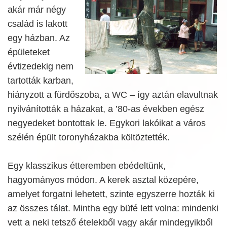
akár már négy
család is lakott
egy házban. Az
épületeket
évtizedekig nem
tartották karban,
hiányzott a fürdőszoba, a WC – így aztán elavultnak
nyilvánították a házakat, a ’80-as években egész
negyedeket bontottak le. Egykori lakóikat a város
szélén épült toronyházakba költöztették.
Egy klasszikus étteremben ebédeltünk,
hagyományos módon. A kerek asztal közepére,
amelyet forgatni lehetett, szinte egyszerre hozták ki
az összes tálat. Mintha egy büfé lett volna: mindenki
vett a neki tetsző ételekből vagy akár mindegyikből