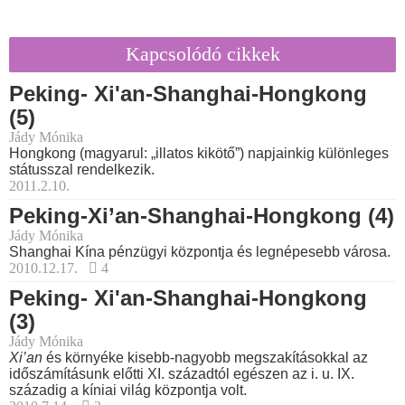
Kapcsolódó cikkek
Peking- Xi'an-Shanghai-Hongkong
(5)
Jády Mónika
Hongkong (magyarul: „illatos kikötő”) napjainkig különleges
státusszal rendelkezik.
2011.2.10.
Peking-Xi’an-Shanghai-Hongkong (4)
Jády Mónika
Shanghai Kína pénzügyi központja és legnépesebb városa.
2010.12.17.
4
Peking- Xi'an-Shanghai-Hongkong
(3)
Jády Mónika
Xi’an
és környéke kisebb-nagyobb megszakításokkal az
időszámításunk előtti XI. századtól egészen az i. u. IX.
századig a kíniai világ központja volt.