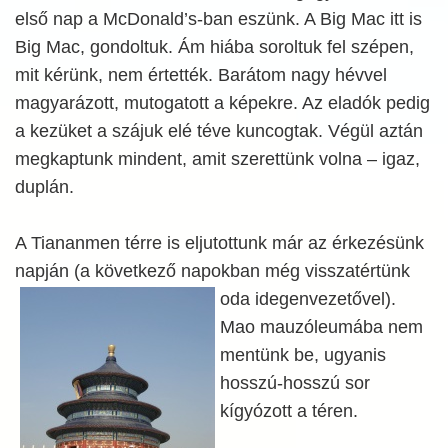
első nap a McDonald’s-ban eszünk. A Big Mac itt is
Big Mac, gondoltuk. Ám hiába soroltuk fel szépen,
mit kérünk, nem értették. Barátom nagy hévvel
magyarázott, mutogatott a képekre. Az eladók pedig
a kezüket a szájuk elé téve kuncogtak. Végül aztán
megkaptunk mindent, amit szerettünk volna – igaz,
duplán.
A Tiananmen térre is eljutottunk már az érkezésünk
napján (a következő napokban még visszatértünk
oda idegenvezetővel).
Mao mauzóleumába nem
mentünk be, ugyanis
hosszú-hosszú sor
kígyózott a téren.