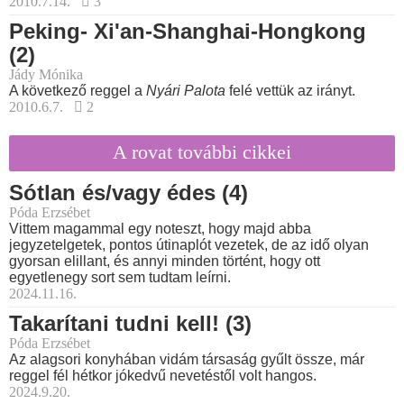
2010.7.14.
3
Peking- Xi'an-Shanghai-Hongkong
(2)
Jády Mónika
A következő reggel a
Nyári Palota
felé vettük az irányt.
2010.6.7.
2
A rovat további cikkei
Sótlan és/vagy édes (4)
Póda Erzsébet
Vittem magammal egy noteszt, hogy majd abba
jegyzetelgetek, pontos útinaplót vezetek, de az idő olyan
gyorsan elillant, és annyi minden történt, hogy ott
egyetlenegy sort sem tudtam leírni.
2024.11.16.
Takarítani tudni kell! (3)
Póda Erzsébet
Az alagsori konyhában vidám társaság gyűlt össze, már
reggel fél hétkor jókedvű nevetéstől volt hangos.
2024.9.20.