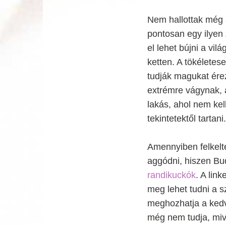
Nem hallottak még a
pontosan egy ilyen 
el lehet bújni a vil
ketten. A tökéletes
tudják magukat érez
extrémre vágynak, 
lakás, ahol nem ke
tekintetektől tartani.
Amennyiben felkelte
aggódni, hiszen Bu
randikuckók
. A link
meg lehet tudni a sz
meghozhatja a kedv
még nem tudja, miv