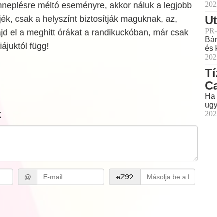
202
nneplésre méltó eseményre, akkor náluk a legjobb
Ut
jék, csak a helyszínt biztosítják maguknak, az,
PR-
ajd el a meghitt órákat a randikuckóban, már csak
Bár
iájuktól függ!
és 
202
Tí
C
Ha 
ugy
k
202
@