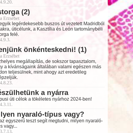
4.9.20.
torga (2)
a Erzsébet
egyik legérdekesebb buszos út vezetett Madridból
akra, úticélunk, a Kasztília és León tartománybéli
orga felé.
4.9.3.
njünk önkénteskedni! (1)
a Erzsébet
helyes megállapítás, de sokszor tapasztalom,
y a kívánságaink általában valami egészen más
on teljesülnek, mint ahogy azt eredetileg
épzeljük.
4.8.23.
szülhetünk a nyárra
pusi úti célok a tökéletes nyárhoz 2024-ben!
4.3.11.
lyen nyaraló-típus vagy?
az egyszerű teszt segít megtudni, milyen nyaraló-
us vagy...
3.7.13.