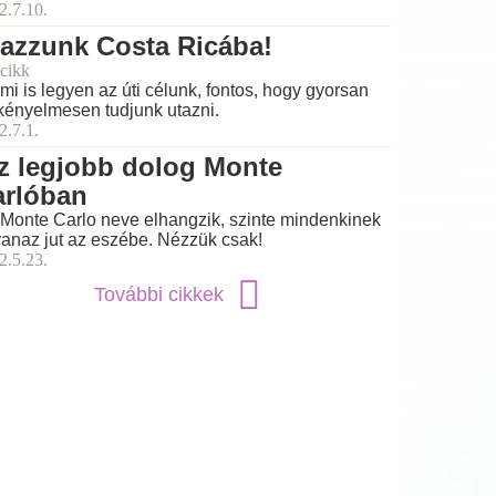
2.7.10.
azzunk Costa Ricába!
cikk
mi is legyen az úti célunk, fontos, hogy gyorsan
kényelmesen tudjunk utazni.
2.7.1.
z legjobb dolog Monte
arlóban
Monte Carlo neve elhangzik, szinte mindenkinek
anaz jut az eszébe. Nézzük csak!
2.5.23.
További cikkek