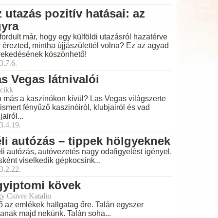
 utazás pozitív hatásai: az
gyra
fordult már, hogy egy külföldi utazásról hazatérve
 érezted, mintha újjászülettél volna? Ez az agyad
ekedésének köszönhető!
3.7.6.
s Vegas látnivalói
cikk
 más a kaszinókon kívül? Las Vegas világszerte
ismert fényűző kaszinóiról, klubjairól és vad
jairól...
3.4.19.
li autózás – tippek hölgyeknek
éli autózás, autóvezetés nagy odafigyelést igényel.
ként viselkedik gépkocsink...
3.2.22.
gyiptomi kövek
y Csivre Katalin
ő az emlékek hallgatag őre. Talán egyszer
lanak majd nekünk. Talán soha...