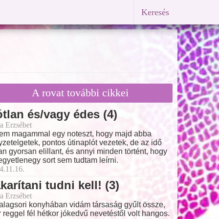
Keresés
A rovat további cikkei
tlan és/vagy édes (4)
a Erzsébet
tem magammal egy noteszt, hogy majd abba
yzetelgetek, pontos útinaplót vezetek, de az idő
an gyorsan elillant, és annyi minden történt, hogy
 egyetlenegy sort sem tudtam leírni.
4.11.16.
karítani tudni kell! (3)
a Erzsébet
alagsori konyhában vidám társaság gyűlt össze,
 reggel fél hétkor jókedvű nevetéstől volt hangos.