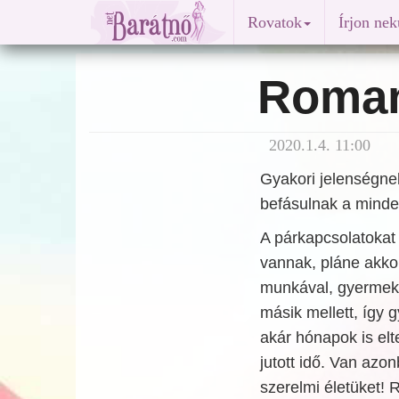
Rovatok
Írjon ne
Roman
2020.1.4. 11:00
Gyakori jelenségnek
befásulnak a mind
A párkapcsolatokat 
vannak, pláne akkor
munkával, gyermekne
másik mellett, így 
akár hónapok is el
jutott idő. Van azo
szerelmi életüket! 