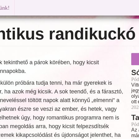
künk!
tikus randikuckó
 tekinthető a párok körében, hogy kicsit
ennapokba.
Só
Pód
külön próbára tudja tenni, ha már gyerekek is
Vit
jeg
, ha azok még kicsik. A sok teendő, és a fárasztó,
oly
veléssel töltött napok alatt könnyű „elmenni” a
ott
202
gyakran észre se veszi az ember, és hetek, vagy
Ta
telhetnek úgy, hogy romantikus programra nem is
Pód
nban megoldás arra, hogy kicsit felpezsdítsék
Az 
Remek kikapcsolódást és újdonságot jelenthet, ha
már