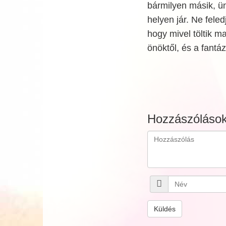
bármilyen másik, ü
helyen jár. Ne feled
hogy mivel töltik m
önöktől, és a fantáz
Hozzászóláso
Küldés