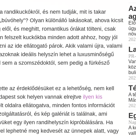
Az
 randikuckókról, és nem tudják, mit is takar
a
„búvóhely”? Olyan különálló lakásokat, ahova kicsit
Elő
ág elől, és meghitt, romantikus órákat tölteni, csak
úgy
növ
en felszelt kuckókba minden adott ahhoz, hogy jól
202
ni az ide ellátogató párok. Akik valami újra, valami
La
azoknak ideális helyszín lehet a luxusminőségű
PR-
Van
ll sem a szomszédoktól, sem pedig a fürkésző
köz
buli
202
Té
tte az érdeklődésüket ez a lehetőség, nem kell
A t
dapest sok helyen vannak elrejtve
ilyen kis
Más
elt oldalra ellátogatva, minden fontos információt
202
olgáltatásról, és kép galériát is találnak, ami
E
üket egy ilyen randihelyszín kipróbálására. Ha
Nag
A k
el lephetné meg kedvesét az ünnepek alatt, vagy
val