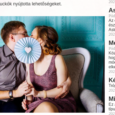
202
kuckók nyújtotta lehetőségeket.
As
Pód
Az 
ész
Ast
202
Me
Pód
Köz
hog
mód
elk
202
Ké
Tró
202
Mi
Ez 
típ
202