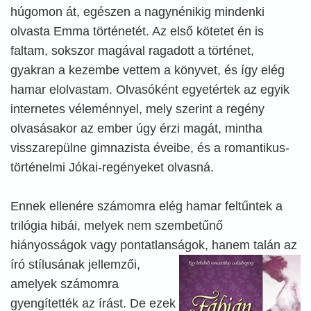
húgomon át, egészen a nagynénikig mindenki
olvasta Emma történetét. Az első kötetet én is
faltam, sokszor magával ragadott a történet,
gyakran a kezembe vettem a könyvet, és így elég
hamar elolvastam. Olvasóként egyetértek az egyik
internetes véleménnyel, mely szerint a regény
olvasásakor az ember úgy érzi magát, mintha
visszarepülne gimnazista éveibe, és a romantikus-
történelmi Jókai-regényeket olvasná.
Ennek ellenére számomra elég hamar feltűntek a
trilógia hibái, melyek nem szembetűnő
hiányosságok vagy pontatlanságok, hanem talán az
író stílusának jellemzői,
amelyek számomra
gyengítették az írást. De ezek