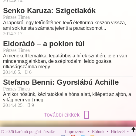
2014.8.14.
Senko Karuza: Szigetlakók
Pénzes Tímea
A lapokról egy letűnőfélben levő életforma köszön vissza,
ami sok turista számára jelenti a paradicsomot...
2014.7.17.
Eldorádó – a poklon túl
Pénzes Tímea
A menekült tematika, legalábbis a hírek szintjén, jelen van
mindennapjainkban, de szépirodalmi feldolgozása
ritkaságszámba megy.
2014.6.5.
6
Stefano Benni: Gyorslábú Achille
Pénzes Tímea
Amikor hősünk, kéziratokkal a hóna alatt, kilépett az ajtón, a
világ nem volt meg.
2014.4.25.
9
További cikkek
© 2026 barátnő polgári társulás
Impresszum
•
Rólunk
•
Hírlevél
•