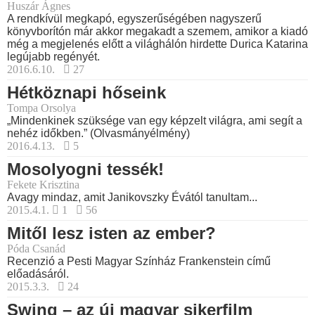
Huszár Ágnes
A rendkívül megkapó, egyszerűségében nagyszerű
könyvborítón már akkor megakadt a szemem, amikor a kiadó
még a megjelenés előtt a világhálón hirdette Durica Katarina
legújabb regényét.
2016.6.10.
27
Hétköznapi hőseink
Tompa Orsolya
„Mindenkinek szüksége van egy képzelt világra, ami segít a
nehéz időkben.” (Olvasmányélmény)
2016.4.13.
5
Mosolyogni tessék!
Fekete Krisztina
Avagy mindaz, amit Janikovszky Évától tanultam...
2015.4.1.
1
56
Mitől lesz isten az ember?
Póda Csanád
Recenzió a Pesti Magyar Színház Frankenstein című
előadásáról.
2015.3.3.
24
Swing – az új magyar sikerfilm