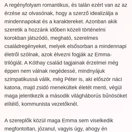
A regényfolyam romantikus, és talán ezért van az az
érzése az olvasónak, hogy a szerző idealizálja a
mindennapokat és a karaktereket. Azonban akik
szeretik a hozzánk időben közeli történelmi
korokban játszódó, megható, szerelmes
családregényeket, melyek elsősorban a mindennapi
életről szólnak, azok élvezni fogják az Emma-
trilógiát. A Kóthay család tagjainak érzelmei még
éppen nem válnak negédessé, mindnyájuk
szimpatikussá válik, még Péter is, aki először náci
katona, majd zsidó menekültek életét menti, végül
maga jelentkezik a második világháborús bűnösöket
elítélő, kommunista vezetőknél.
A szereplők közül maga Emma sem viselkedik
megfontoltan, józanul, vagyis úgy, ahogy én