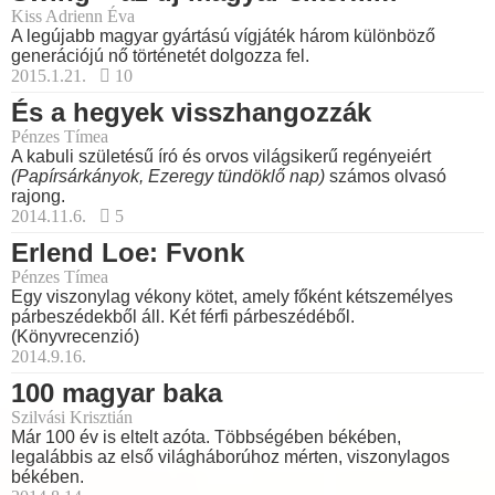
Kiss Adrienn Éva
A legújabb magyar gyártású vígjáték három különböző
generációjú nő történetét dolgozza fel.
2015.1.21.
10
És a hegyek visszhangozzák
Pénzes Tímea
A kabuli születésű író és orvos világsikerű regényeiért
(Papírsárkányok, Ezeregy tündöklő nap)
számos olvasó
rajong.
2014.11.6.
5
Erlend Loe: Fvonk
Pénzes Tímea
Egy viszonylag vékony kötet, amely főként kétszemélyes
párbeszédekből áll. Két férfi párbeszédéből.
(Könyvrecenzió)
2014.9.16.
100 magyar baka
Szilvási Krisztián
Már 100 év is eltelt azóta. Többségében békében,
legalábbis az első világháborúhoz mérten, viszonylagos
békében.