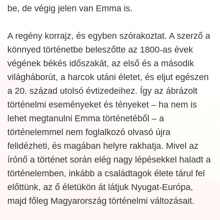
be, de végig jelen van Emma is.
A regény korrajz, és egyben szórakoztat. A szerző a
könnyed történetbe beleszőtte az 1800-as évek
végének békés időszakát, az első és a második
világháborút, a harcok utáni életet, és eljut egészen
a 20. század utolsó évtizedeihez. Így az ábrázolt
történelmi eseményeket és tényeket – ha nem is
lehet megtanulni Emma történetéből – a
történelemmel nem foglalkozó olvasó újra
felidézheti, és magában helyre rakhatja. Mivel az
írónő a történet során elég nagy lépésekkel haladt a
történelemben, inkább a családtagok élete tárul fel
előttünk, az ő életükön át látjuk Nyugat-Európa,
majd főleg Magyarország történelmi változásait.