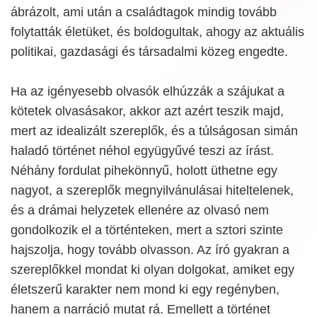
ábrázolt, ami után a családtagok mindig tovább
folytatták életüket, és boldogultak, ahogy az aktuális
politikai, gazdasági és társadalmi közeg engedte.
Ha az igényesebb olvasók elhúzzák a szájukat a
kötetek olvasásakor, akkor azt azért teszik majd,
mert az idealizált szereplők, és a túlságosan simán
haladó történet néhol együgyűvé teszi az írást.
Néhány fordulat pihekönnyű, holott üthetne egy
nagyot, a szereplők megnyilvánulásai hiteltelenek,
és a drámai helyzetek ellenére az olvasó nem
gondolkozik el a történteken, mert a sztori szinte
hajszolja, hogy tovább olvasson. Az író gyakran a
szereplőkkel mondat ki olyan dolgokat, amiket egy
életszerű karakter nem mond ki egy regényben,
hanem a narráció mutat rá. Emellett a történet