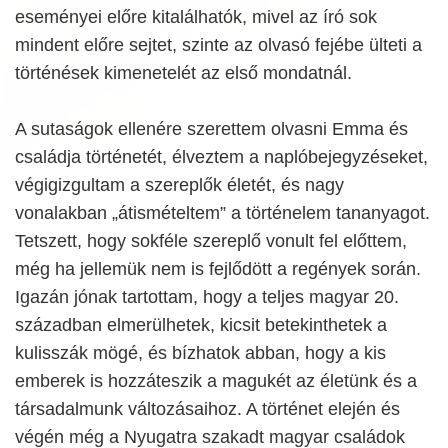
eseményei előre kitalálhatók, mivel az író sok
mindent előre sejtet, szinte az olvasó fejébe ülteti a
történések kimenetelét az első mondatnál.
A sutaságok ellenére szerettem olvasni Emma és
családja történetét, élveztem a naplóbejegyzéseket,
végigizgultam a szereplők életét, és nagy
vonalakban „átismételtem” a történelem tananyagot.
Tetszett, hogy sokféle szereplő vonult fel előttem,
még ha jellemük nem is fejlődött a regények során.
Igazán jónak tartottam, hogy a teljes magyar 20.
században elmerülhetek, kicsit betekinthetek a
kulisszák mögé, és bízhatok abban, hogy a kis
emberek is hozzáteszik a magukét az életünk és a
társadalmunk változásaihoz. A történet elején és
végén még a Nyugatra szakadt magyar családok