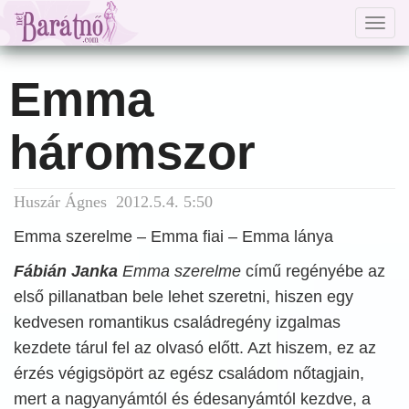
Togg
navig
Emma
háromszor
Huszár Ágnes 2012.5.4. 5:50
Emma szerelme – Emma fiai – Emma lánya
Fábián Janka
Emma szerelme
című regényébe az
első pillanatban bele lehet szeretni, hiszen egy
kedvesen romantikus családregény izgalmas
kezdete tárul fel az olvasó előtt. Azt hiszem, ez az
érzés végigsöpört az egész családom nőtagjain,
mert a nagyanyámtól és édesanyámtól kezdve, a