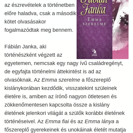
az észrevételek a történetben
előre haladva, csak a második
kötet olvasásakor
fogalmazódtak meg bennem.
Fábián Janka, aki
történészként végzett az
egyetemen, nemcsak egy nagy ívű családregényt,
de egyfajta történelmi áttekintést is ad az
olvasóknak. Az
Emma szerelme
a főszereplő
kislánykorában kezdődik, visszatekint szüleinek
életére is, amiben az írónő nagyon ötletesen és
zökkenőmentesen kapcsolta össze a kislány
életének jelenkori világát a szülők korábbi életének
történéseivel. Az
Emma fiai
és az
Emma lánya
a
főszereplő gyerekeinek és unokáinak életét mutatja