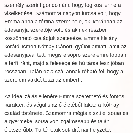
személy szerint gondolnám, hogy logikus lenne a
viselkedése. Számomra nagyon furcsa volt, hogy
Emma abba a férfiba szeret bele, aki korábban az
édesanyja szeretője volt, és akinek részben
köszönhető családjuk szétesése. Emma kislány
korától ismeri Kóthay Gábort, gyűlöli amiatt, amit az
édesanyjával tett, mégis elsöprő szerelemre lobban
a férfi iránt, majd a felesége és hű társa lesz jóban-
rosszban. Talán ez a szál annak róható fel, hogy a
szerelem vakká teszi az embert...
Az idealizálás ellenére Emma szerethető és fontos
karakter, és végülis az ő életéből fakad a Kóthay
család története. Számomra mégis a szülei sorsa és
a gyermekei sorsa volt izgalmasabb és talán
életszerűbb. Történetük sok drámai helyzetet