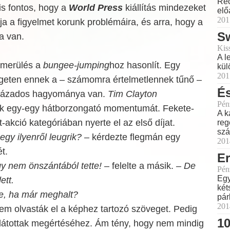
Rec
is fontos, hogy a
World Press
kiállítás mindezeket
elő
201
vja a figyelmet korunk problémáira, és arra, hogy a
Sw
a van.
Kis
A l
 merülés a
bungee-jumping
hoz hasonlít. Egy
kül
201
geten ennek a – számomra értelmetlennek tűnő –
É
zázados hagyománya van.
Tim Clayton
Pén
ek egy-egy hátborzongató momentumát. Fekete-
A k
-akció kategóriában nyerte el az első díjat.
reg
szá
 egy ilyenről leugrik?
– kérdezte flegmán egy
201
t.
Er
y nem önszántából tette!
– felelte a másik.
– De
Pén
Egy
ett.
két
e, ha már meghalt?
pár
201
em olvasták el a képhez tartozó szöveget. Pedig
1
látottak megértéséhez. Ám tény, hogy nem mindig