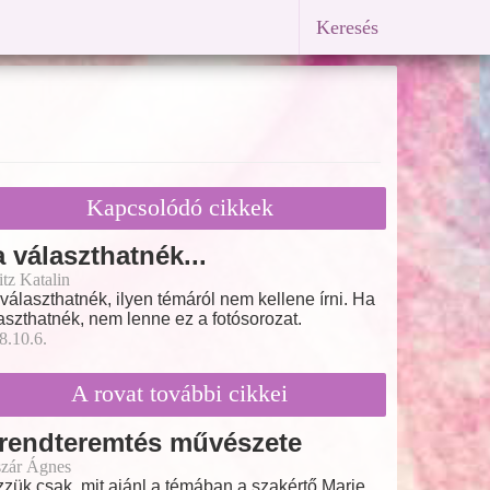
Keresés
Kapcsolódó cikkek
 választhatnék...
itz Katalin
választhatnék, ilyen témáról nem kellene írni. Ha
aszthatnék, nem lenne ez a fotósorozat.
8.10.6.
A rovat további cikkei
 rendteremtés művészete
zár Ágnes
zük csak, mit ajánl a témában a szakértő Marie