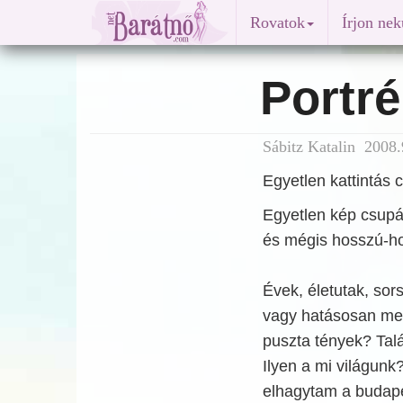
Rovatok
Írjon ne
Portré
Sábitz Katalin 2008.
Egyetlen kattintás
Egyetlen kép csupá
és mégis hosszú-h
Évek, életutak, sor
vagy hatásosan meg
puszta tények? Talá
Ilyen a mi világun
elhagytam a budap