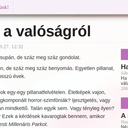
künk!
 a valóságról
9.27. 12:32
 csupán, de száz meg száz gondolat.
Ha
n, de száz meg száz benyomás. Egyetlen pillanat,
Sáb
osszú évek.
Ha 
vál
200
sok egy-egy pillanatfelvételen. Életképek vajon,
komponált horror-szimfóniák? Ijesztgetés, vagy
n mindkettő. Talán egyik sem. Vagy tényleg ilyen?
A
k? Ezek a kérdések kavarogtak bennem, amikor
Hus
esti
Millenáris Parkot
.
Néz