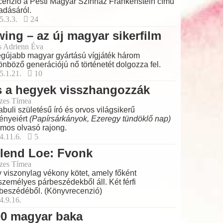
enzió a Pesti Magyar Színház Frankenstein című
adásáról.
5.3.3.
24
ing – az új magyar sikerfilm
s Adrienn Éva
egújabb magyar gyártású vígjáték három
önböző generációjú nő történetét dolgozza fel.
5.1.21.
10
s a hegyek visszhangozzák
zes Tímea
abuli születésű író és orvos világsikerű
ényeiért
(Papírsárkányok, Ezeregy tündöklő nap)
mos olvasó rajong.
4.11.6.
5
lend Loe: Fvonk
zes Tímea
 viszonylag vékony kötet, amely főként
személyes párbeszédekből áll. Két férfi
beszédéből. (Könyvrecenzió)
4.9.16.
00 magyar baka