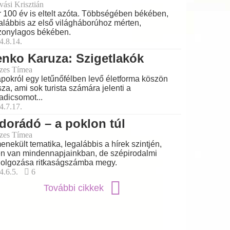
vási Krisztián
 100 év is eltelt azóta. Többségében békében,
alábbis az első világháborúhoz mérten,
zonylagos békében.
4.8.14.
nko Karuza: Szigetlakók
zes Tímea
apokról egy letűnőfélben levő életforma köszön
sza, ami sok turista számára jelenti a
adicsomot...
4.7.17.
dorádó – a poklon túl
zes Tímea
enekült tematika, legalábbis a hírek szintjén,
en van mindennapjainkban, de szépirodalmi
dolgozása ritkaságszámba megy.
4.6.5.
6
További cikkek