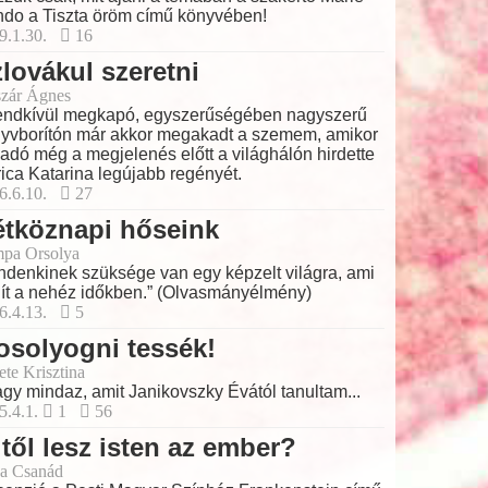
do a Tiszta öröm című könyvében!
9.1.30.
16
lovákul szeretni
zár Ágnes
endkívül megkapó, egyszerűségében nagyszerű
yvborítón már akkor megakadt a szemem, amikor
iadó még a megjelenés előtt a világhálón hirdette
ica Katarina legújabb regényét.
6.6.10.
27
étköznapi hőseink
pa Orsolya
ndenkinek szüksége van egy képzelt világra, ami
ít a nehéz időkben.” (Olvasmányélmény)
6.4.13.
5
solyogni tessék!
ete Krisztina
gy mindaz, amit Janikovszky Évától tanultam...
5.4.1.
1
56
től lesz isten az ember?
a Csanád