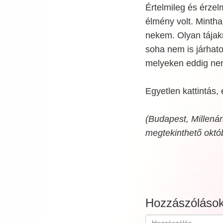
Értelmileg és érzel
élmény volt. Minth
nekem. Olyan tájak
soha nem is járhato
melyeken eddig nem
Egyetlen kattintás,
(Budapest, Millenár
megtekinthető októb
Hozzászóláso