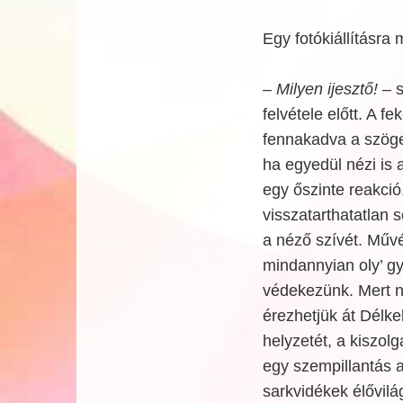
Egy fotókiállításr
– Milyen ijesztő!
– s
felvétele előtt. A f
fennakadva a szöges
ha egyedül nézi is a
egy őszinte reakció
visszatarthatatlan s
a néző szívét. Művé
mindannyian oly’ gy
védekezünk. Mert n
érezhetjük át Délk
helyzetét, a kiszolg
egy szempillantás a
sarkvidékek élővilá