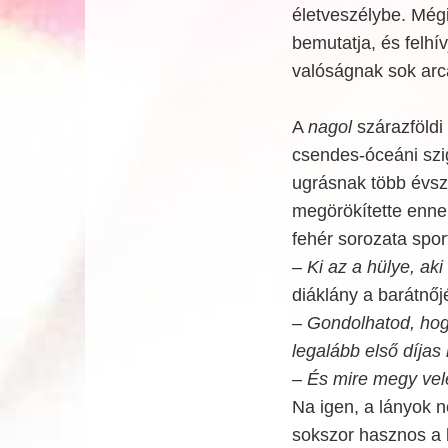
életveszélybe. Még
bemutatja, és felhí
valóságnak sok arc
A
nagol
szárazföldi
csendes-óceáni szi
ugrásnak több évs
megörökítette enn
fehér sorozata sport
– Ki az a hülye, aki
diáklány a barátnőjé
– Gondolhatod, hog
legalább első díjas l
– És mire megy vel
Na igen, a lányok n
sokszor hasznos a 