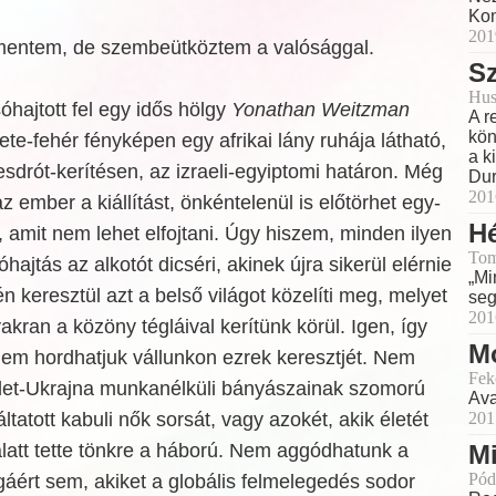
Kon
201
a mentem, de szembeütköztem a valósággal.
Sz
Hus
óhajtott fel egy idős hölgy
Yonathan Weitzman
A r
kön
ekete-fehér fényképen egy afrikai lány ruhája látható,
a k
drót-kerítésen, az izraeli-egyiptomi határon. Még
Dur
201
z ember a kiállítást, önkéntelenül is előtörhet egy-
H
, amit nem lehet elfojtani. Úgy hiszem, minden ilyen
Tom
óhajtás az alkotót dicséri, akinek újra sikerül elérnie
„Mi
n keresztül azt a belső világot közelíti meg, melyet
seg
201
akran a közöny tégláival kerítünk körül. Igen, így
Mo
em hordhatjuk vállunkon ezrek keresztjét. Nem
Fek
elet-Ukrajna munkanélküli bányászainak szomorú
Ava
201
áltatott kabuli nők sorsát, vagy azokét, akik életét
Mi
latt tette tönkre a háború. Nem aggódhatunk a
Pód
gáért sem, akiket a globális felmelegedés sodor