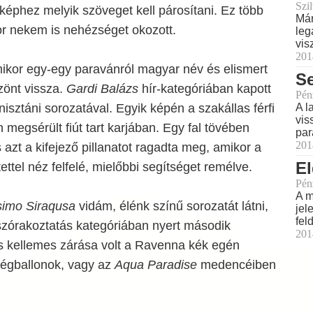
Szil
képhez melyik szöveget kell párosítani. Ez több
Már
or nekem is nehézséget okozott.
leg
vis
201
mikor egy-egy paravánról magyar név és elismert
Se
önt vissza.
Gardi Balázs
hír-kategóriában kapott
Pén
A l
nisztáni sorozatával. Egyik képén a szakállas férfi
vis
megsérült fiút tart karjában. Egy fal tövében
par
201
 azt a kifejező pillanatot ragadta meg, amikor a
El
tettel néz felfelé, mielőbbi segítséget remélve.
Pén
A m
imo Siraqusa
vidám, élénk színű sorozatát látni,
jel
fel
zórakoztatás kategóriában nyert második
201
tás kellemes zárása volt a Ravenna kék egén
égballonok, vagy az
Aqua Paradise
medencéiben