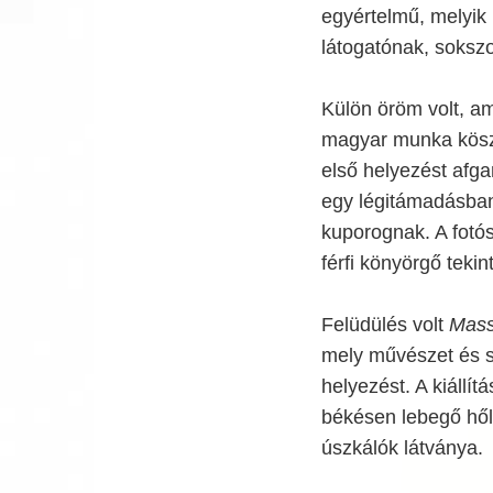
egyértelmű, melyik 
látogatónak, soksz
Külön öröm volt, a
magyar munka kösz
első helyezést afga
egy légitámadásban 
kuporognak. A fotós
férfi könyörgő tekin
Felüdülés volt
Mass
mely művészet és s
helyezést. A kiállí
békésen lebegő hől
úszkálók látványa.