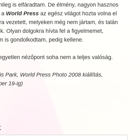
mileg is elfáradtam. De élmény, nagyon hasznos
a a
World Press
az egész világot hozta volna el
ra vezetett, melyeken még nem jártam, és talán
k. Olyan dolgokra hívta fel a figyelmemet,
 is gondolkodtam, pedig kellene.
 egyetlen nézőpont soha nem a teljes valóság.
is Park, World Press Photo 2008 kiállítás,
er 19-ig)
k