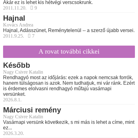
Akár ez is lehet kis hétvégi verscsokrunk.
2011.11.20.
9
Hajnal
Kovács Andrea
Hajnal, Adásszünet, Reménytelenül -- a szerző újabb versei.
2011.9.25.
7
A rovat további cikkei
Később
Nagy Csivre Katalin
Rendhagyó most az időjárás: ezek a napok nemcsak forrók,
hanem túlságosan is azok. Nem tudhatjuk, mi vár ránk. Ezért
is érdemes elolvasni rendhagyó műfajú vasárnapi
versünket.
2026.8.1.
Márciusi remény
Nagy Csivre Katalin
Vasárnapi versünk következik, s mi más is lehet a címe, mint
ez...
2026.3.20.