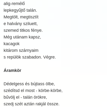
alig-remélő
lepkegyűjtő talán.
Megtölt, megtisztít
e halvány sziluett,
szemed titkos fénye.
Még utánam kapsz,
kacagok
kitárom szárnyaim
s repülök szabadon. Végre.
Áramkör
Dédelgess és bújtass ölbe,
szédítsd el most - körbe-körbe,
bűvölj el - talán örökre,
szedj szét aztán rakjál össze.