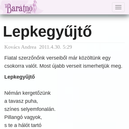
Togg
navig
Lepkegyűjtő
Kovács Andrea 2011.4.30. 5:29
Fiatal szerzőnőnk verseiből már közöltünk egy
csokorra valót. Most újabb verseit ismerhetjük meg.
Lepkegyűjtő
Némán kergetőzünk
a tavasz puha,
színes selyemfonalán.
Pillangó vagyok,
s te a hálót tartó