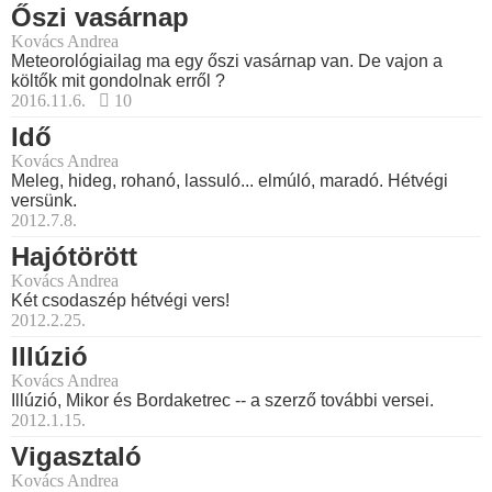
Őszi vasárnap
Kovács Andrea
Meteorológiailag ma egy őszi vasárnap van. De vajon a
költők mit gondolnak erről ?
2016.11.6.
10
Idő
Kovács Andrea
Meleg, hideg, rohanó, lassuló... elmúló, maradó. Hétvégi
versünk.
2012.7.8.
Hajótörött
Kovács Andrea
Két csodaszép hétvégi vers!
2012.2.25.
Illúzió
Kovács Andrea
Illúzió, Mikor és Bordaketrec -- a szerző további versei.
2012.1.15.
Vigasztaló
Kovács Andrea