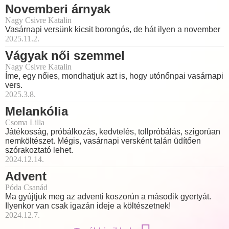
Novemberi árnyak
Nagy Csivre Katalin
Vasárnapi versünk kicsit borongós, de hát ilyen a november
2025.11.2.
Vágyak női szemmel
Nagy Csivre Katalin
Íme, egy nőies, mondhatjuk azt is, hogy utónőnpai vasárnapi
vers.
2025.3.8.
Melankólia
Csoma Lilla
Játékosság, próbálkozás, kedvtelés, tollpróbálás, szigorúan
nemköltészet. Mégis, vasárnapi versként talán üdítően
szórakoztató lehet.
2024.12.14.
Advent
Póda Csanád
Ma gyújtjuk meg az adventi koszorún a második gyertyát.
Ilyenkor van csak igazán ideje a költészetnek!
2024.12.7.