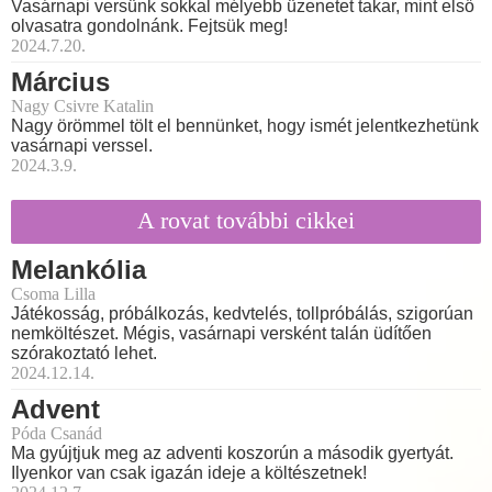
Vasárnapi versünk sokkal mélyebb üzenetet takar, mint első
olvasatra gondolnánk. Fejtsük meg!
2024.7.20.
Március
Nagy Csivre Katalin
Nagy örömmel tölt el bennünket, hogy ismét jelentkezhetünk
vasárnapi verssel.
2024.3.9.
A rovat további cikkei
Melankólia
Csoma Lilla
Játékosság, próbálkozás, kedvtelés, tollpróbálás, szigorúan
nemköltészet. Mégis, vasárnapi versként talán üdítően
szórakoztató lehet.
2024.12.14.
Advent
Póda Csanád
Ma gyújtjuk meg az adventi koszorún a második gyertyát.
Ilyenkor van csak igazán ideje a költészetnek!