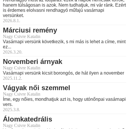
hanem túlságosan is azok. Nem tudhatjuk, mi vár ránk. Ezért
is érdemes elolvasni rendhagyó műfajú vasárnapi
versünket.
2026.8.1.
Márciusi remény
Nagy Csivre Katalin
Vasárnapi versünk következik, s mi más is lehet a címe, mint
ez...
2026.3.20.
Novemberi árnyak
Nagy Csivre Katalin
Vasárnapi versünk kicsit borongós, de hát ilyen a november
2025.11.2.
Vágyak női szemmel
Nagy Csivre Katalin
Íme, egy nőies, mondhatjuk azt is, hogy utónőnpai vasárnapi
vers.
2025.3.8.
Álomkatedrális
Nagy Csivre Katalin