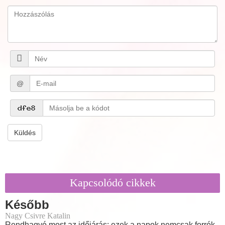
@
Küldés
Kapcsolódó cikkek
Később
Nagy Csivre Katalin
Rendhagyó most az időjárás: ezek a napok nemcsak forrók,