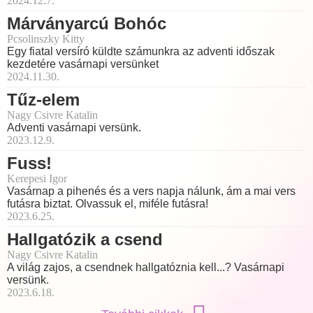
2024.12.7.
Márványarcú Bohóc
Pcsolinszky Kitty
Egy fiatal versíró küldte számunkra az adventi időszak
kezdetére vasárnapi versünket
2024.11.30.
Tűz-elem
Nagy Csivre Katalin
Adventi vasárnapi versünk.
2023.12.9.
Fuss!
Kerepesi Igor
Vasárnap a pihenés és a vers napja nálunk, ám a mai vers
futásra biztat. Olvassuk el, miféle futásra!
2023.6.25.
Hallgatózik a csend
Nagy Csivre Katalin
A világ zajos, a csendnek hallgatóznia kell...? Vasárnapi
versünk.
2023.6.18.