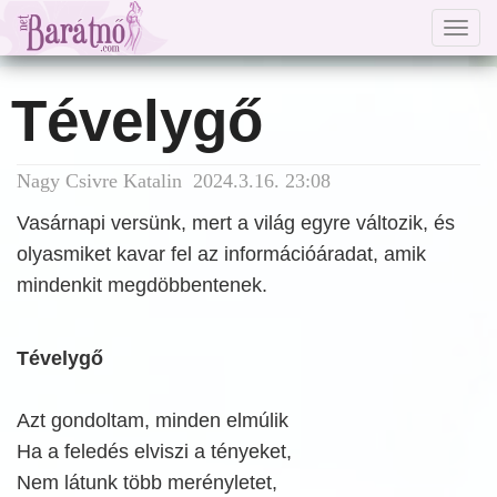
Togg
navig
Tévelygő
Nagy Csivre Katalin 2024.3.16. 23:08
Vasárnapi versünk, mert a világ egyre változik, és
olyasmiket kavar fel az információáradat, amik
mindenkit megdöbbentenek.
Tévelygő
Azt gondoltam, minden elmúlik
Ha a feledés elviszi a tényeket,
Nem látunk több merényletet,