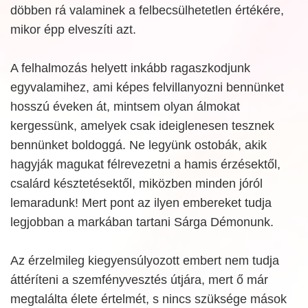
döbben rá valaminek a felbecsülhetetlen értékére,
mikor épp elveszíti azt.
A felhalmozás helyett inkább ragaszkodjunk
egyvalamihez, ami képes felvillanyozni bennünket
hosszú éveken át, mintsem olyan álmokat
kergessünk, amelyek csak ideiglenesen tesznek
bennünket boldoggá. Ne legyünk ostobák, akik
hagyják magukat félrevezetni a hamis érzésektől,
csalárd késztetésektől, miközben minden jóról
lemaradunk! Mert pont az ilyen embereket tudja
legjobban a markában tartani Sárga Démonunk.
Az érzelmileg kiegyensúlyozott embert nem tudja
áttéríteni a szemfényvesztés útjára, mert ő már
megtalálta élete értelmét, s nincs szüksége mások