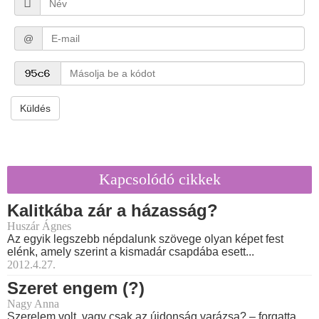
@
Küldés
Kapcsolódó cikkek
Kalitkába zár a házasság?
Huszár Ágnes
Az egyik legszebb népdalunk szövege olyan képet fest
elénk, amely szerint a kismadár csapdába esett...
2012.4.27.
Szeret engem (?)
Nagy Anna
Szerelem volt, vagy csak az újdonság varázsa? – forgatta