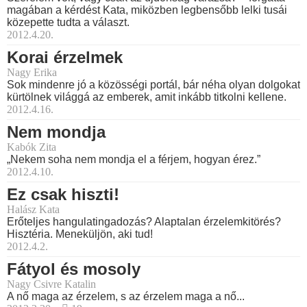
magában a kérdést Kata, miközben legbensőbb lelki tusái
közepette tudta a választ.
2012.4.20.
Korai érzelmek
Nagy Erika
Sok mindenre jó a közösségi portál, bár néha olyan dolgokat
kürtölnek világgá az emberek, amit inkább titkolni kellene.
2012.4.16.
Nem mondja
Kabók Zita
„Nekem soha nem mondja el a férjem, hogyan érez.”
2012.4.10.
Ez csak hiszti!
Halász Kata
Erőteljes hangulatingadozás? Alaptalan érzelemkitörés?
Hisztéria. Meneküljön, aki tud!
2012.4.2.
Fátyol és mosoly
Nagy Csivre Katalin
A nő maga az érzelem, s az érzelem maga a nő...