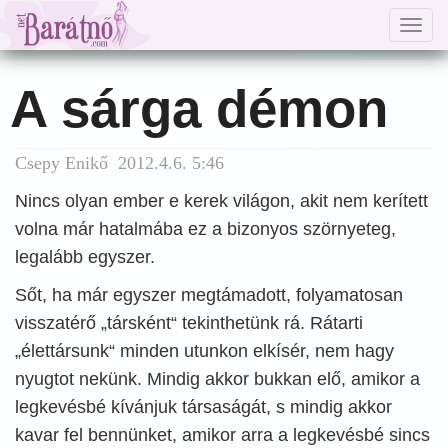
Togg
navig
A sárga démon
Csepy Enikő 2012.4.6. 5:46
Nincs olyan ember e kerek világon, akit nem kerített
volna már hatalmába ez a bizonyos szörnyeteg,
legalább egyszer.
Sőt, ha már egyszer megtámadott, folyamatosan
visszatérő „társként“ tekinthetünk rá. Rátarti
„élettársunk“ minden utunkon elkísér, nem hagy
nyugtot nekünk. Mindig akkor bukkan elő, amikor a
legkevésbé kívánjuk társaságát, s mindig akkor
kavar fel bennünket, amikor arra a legkevésbé sincs