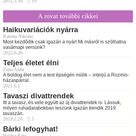
2012.3.30.
19
A rovat további cikkei
Haikuvariációk nyárra
Katona Nikolas
Most kezdődik csak igazán a nyár! Mi másról is szólhatna
vasárnapi versünk?
2022.6.26.
Teljes életet élni
Zana Anita
A boldog élet nem a test épségén múlik – interjú a Rozmis-
házaspárral.
2021.6.1.
Tavaszi divattrendek
Itt a tavasz, és vele együtt az új divattrendek is. Lássuk,
milyen ruhadarabokban leszünk igazán trendik 2019
tavaszán.
2019.2.20.
5
Bárki lefogyhat!
Halász Kata