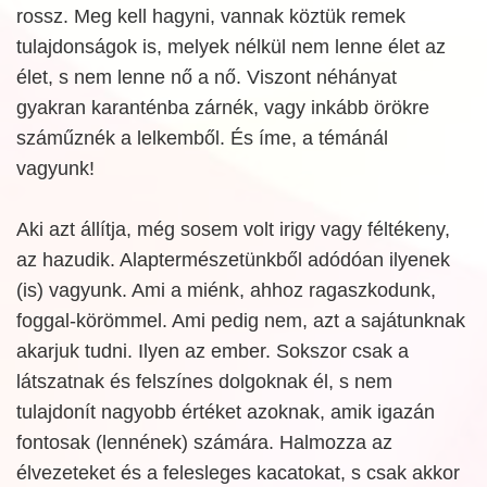
rossz. Meg kell hagyni, vannak köztük remek
tulajdonságok is, melyek nélkül nem lenne élet az
élet, s nem lenne nő a nő. Viszont néhányat
gyakran karanténba zárnék, vagy inkább örökre
száműznék a lelkemből. És íme, a témánál
vagyunk!
Aki azt állítja, még sosem volt irigy vagy féltékeny,
az hazudik. Alaptermészetünkből adódóan ilyenek
(is) vagyunk. Ami a miénk, ahhoz ragaszkodunk,
foggal-körömmel. Ami pedig nem, azt a sajátunknak
akarjuk tudni. Ilyen az ember. Sokszor csak a
látszatnak és felszínes dolgoknak él, s nem
tulajdonít nagyobb értéket azoknak, amik igazán
fontosak (lennének) számára. Halmozza az
élvezeteket és a felesleges kacatokat, s csak akkor