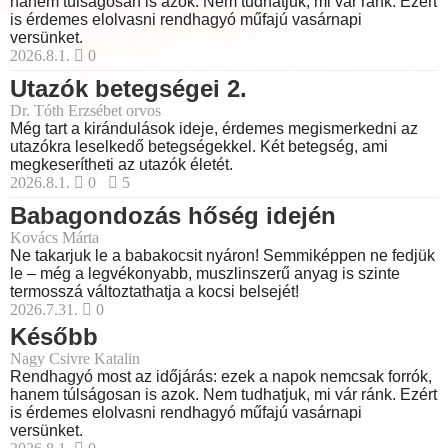
hanem túlságosan is azok. Nem tudhatjuk, mi vár ránk. Ezért
is érdemes elolvasni rendhagyó műfajú vasárnapi
versünket.
2026.8.1.
0
Utazók betegségei 2.
Dr. Tóth Erzsébet orvos
Még tart a kirándulások ideje, érdemes megismerkedni az
utazókra leselkedő betegségekkel. Két betegség, ami
megkeserítheti az utazók életét.
2026.8.1.
0
5
Babagondozás hőség idején
Kovács Márta
Ne takarjuk le a babakocsit nyáron! Semmiképpen ne fedjük
le – még a legvékonyabb, muszlinszerű anyag is szinte
termosszá változtathatja a kocsi belsejét!
2026.7.31.
0
Később
Nagy Csivre Katalin
Rendhagyó most az időjárás: ezek a napok nemcsak forrók,
hanem túlságosan is azok. Nem tudhatjuk, mi vár ránk. Ezért
is érdemes elolvasni rendhagyó műfajú vasárnapi
versünket.