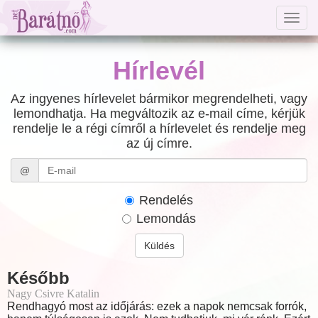
Togg
navig
Hírlevél
Az ingyenes hírlevelet bármikor megrendelheti, vagy
lemondhatja. Ha megváltozik az e-mail címe, kérjük
rendelje le a régi címről a hírlevelet és rendelje meg
az új címre.
@
Rendelés
Lemondás
Küldés
Később
Nagy Csivre Katalin
Rendhagyó most az időjárás: ezek a napok nemcsak forrók,