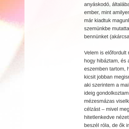
anyáskodó, általáb
ember, mint amilye
már kiadtuk magunka
szemünkbe mutatta a
bennünket (akárcsak 
Velem is előfordult
hogy hibáztam, és a
eszemben tartom, 
kicsit jobban megi
aki szerintem a mai
ideig gondolkoztam 
mézesmázas viselke
célzást – mivel meg
hitetlenkedve nézet
beszél róla, de ők 