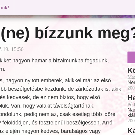
künk!
 (ne) bízzunk meg
.19. 15:56
kiket nagyon hamar a bizalmunkba fogadunk,
em.
K
Mad
, nagyon nyitott emberek, akikkel már az első
Nem
200
bb beszélgetésbe kezdünk, de zárkózottak is, akik
Ha
 és kedvesek, de ez nem biztos, hogy első
Pód
óluk. Van, hogy valakit távolságtartónak,
Nag
ondolunk, pedig nem az, csak esetleg több időre
kiál
200
feloldódjon, és fesztelenül beszélgessen. Arról
K
 az elején nagyon kedves, barátságos vagy