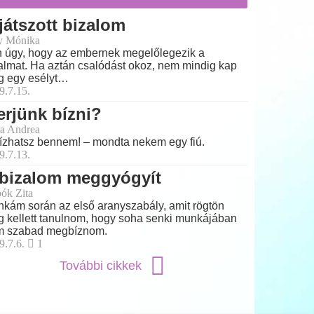
játszott bizalom
y Mónika
 úgy, hogy az embernek megelőlegezik a
almat. Ha aztán csalódást okoz, nem mindig kap
 egy esélyt…
9.7.15.
rjünk bízni?
a Andrea
ízhatsz bennem! – mondta nekem egy fiú.
9.7.13.
 bizalom meggyógyít
ók Zita
kám során az első aranyszabály, amit rögtön
 kellett tanulnom, hogy soha senki munkájában
m szabad megbíznom.
9.7.6.
1
További cikkek