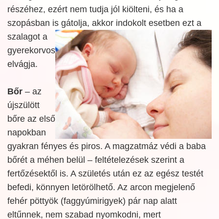
részéhez, ezért nem tudja jól kiölteni, és ha a
szopásban is
gátolja, akkor indokolt esetben ezt a
szalagot a
gyerekorvos
elvágja.
Bőr
– az
újszülött
bőre az első
napokban
gyakran fényes és piros. A magzatmáz védi a baba
bőrét a méhen belül – feltételezések szerint a
fertőzésektől is. A születés után ez az egész testét
befedi, könnyen letörölhető. Az arcon megjelenő
fehér pöttyök (faggyúmirigyek) pár nap alatt
eltűnnek, nem szabad nyomkodni, mert