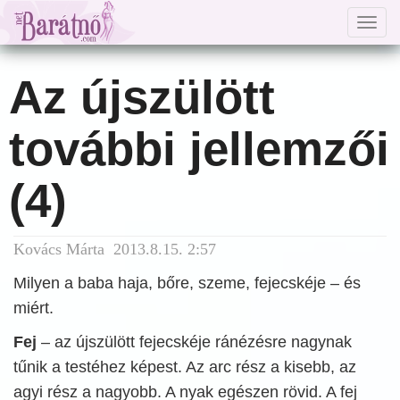
Togg
navig
Az újszülött
további jellemzői
(4)
Kovács Márta 2013.8.15. 2:57
Milyen a baba haja, bőre, szeme, fejecskéje – és
miért.
Fej
– az újszülött fejecskéje ránézésre nagynak
tűnik a testéhez képest. Az arc rész a kisebb, az
agyi rész a nagyobb. A nyak egészen rövid. A fej