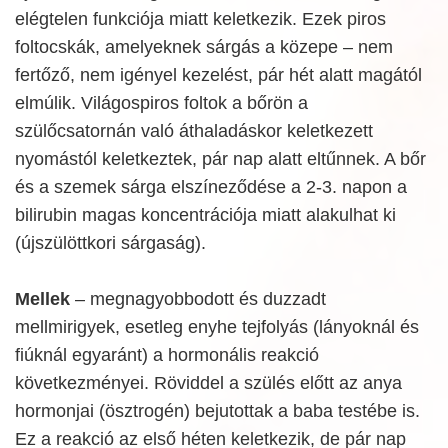
elégtelen funkciója miatt keletkezik. Ezek piros
foltocskák, amelyeknek sárgás a közepe – nem
fertőző, nem igényel kezelést, pár hét alatt magától
elmúlik. Világospiros foltok a bőrön a
szülőcsatornán való áthaladáskor keletkezett
nyomástól keletkeztek, pár nap alatt eltűnnek. A bőr
és a szemek sárga elszíneződése a 2-3. napon a
bilirubin magas koncentrációja miatt alakulhat ki
(újszülöttkori sárgaság).
Mellek
– megnagyobbodott és duzzadt
mellmirigyek, esetleg enyhe tejfolyás (lányoknál és
fiúknál egyaránt) a hormonális reakció
következményei. Röviddel a szülés előtt az anya
hormonjai (ösztrogén) bejutottak a baba testébe is.
Ez a reakció az első héten keletkezik, de pár nap