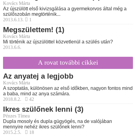
Kovács Márta
Az újszülött első kivizsgálása a gyermekorvos által még a
szülőszobán megtörténik...
2013.6.13.
1
Megszülettem! (1)
Kovács Márta
Mi történik az újszülöttel közvetlenül a szülés után?
2013.6.6.
A rovat további cikkei
Az anyatej a legjobb
Kovács Márta
A szoptatás, különösen az első időkben, nagyon fontos mind
a baba, mind az anya számára.
2018.8.2.
42
Ikres szülőnek lenni (3)
Pénzes Tímea
Dupla mosoly és dupla gügyögés, na de valójában
mennyire nehéz ikres szülőnek lenni?
2015.2.5.
18