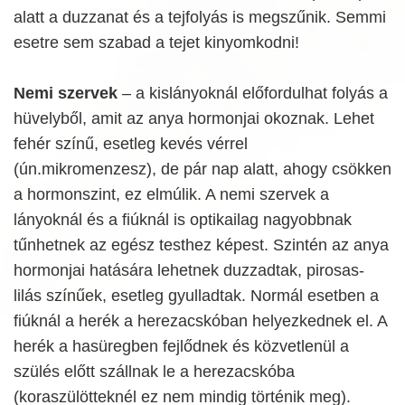
alatt a duzzanat és a tejfolyás is megszűnik. Semmi
esetre sem szabad a tejet kinyomkodni!
Nemi szervek
– a kislányoknál előfordulhat folyás a
hüvelyből, amit az anya hormonjai okoznak. Lehet
fehér színű, esetleg kevés vérrel
(ún.mikromenzesz), de pár nap alatt, ahogy csökken
a hormonszint, ez elmúlik. A nemi szervek a
lányoknál és a fiúknál is optikailag nagyobbnak
tűnhetnek az egész testhez képest. Szintén az anya
hormonjai hatására lehetnek duzzadtak, pirosas-
lilás színűek, esetleg gyulladtak. Normál esetben a
fiúknál a herék a herezacskóban helyezkednek el. A
herék a hasüregben fejlődnek és közvetlenül a
szülés előtt szállnak le a herezacskóba
(koraszülötteknél ez nem mindig történik meg).