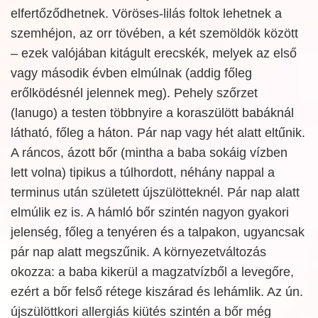
elfertőződhetnek. Vöröses-lilás foltok lehetnek a
szemhéjon, az orr tövében, a két szemöldök között
– ezek valójában kitágult erecskék, melyek az első
vagy második évben elmúlnak (addig főleg
erőlködésnél jelennek meg). Pehely szőrzet
(lanugo) a testen többnyire a koraszülött babáknál
látható, főleg a háton. Pár nap vagy hét alatt eltűnik.
A ráncos, ázott bőr (mintha a baba sokáig vízben
lett volna) tipikus a túlhordott, néhány nappal a
terminus után született újszülötteknél. Pár nap alatt
elmúlik ez is. A hámló bőr szintén nagyon gyakori
jelenség, főleg a tenyéren és a talpakon, ugyancsak
pár nap alatt megszűnik. A környezetváltozás
okozza: a baba kikerül a magzatvízből a levegőre,
ezért a bőr felső rétege kiszárad és lehámlik. Az ún.
újszülöttkori allergiás kiütés szintén a bőr még