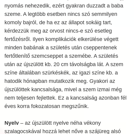
nyomás nehezedik, ezért gyakran duzzadt a baba
szeme. A legtöbb esetben nincs szó semmilyen
komoly bajról, de ha ez az állapot sokáig tart,
kérdezzük meg az orvost nincs-e szó esetleg
fertőzésről. Ilyen komplikációk elkerülése végett
minden babának a születés után cseppentenek
fertőtlenítő szemcseppet a szemébe. A születés
után az újszülött kb. 20 cm távolságba lát. A szem
színe általában szürkéskék, az igazi színe kb. a
hatodik hónapban mutatkozik meg. Gyakori az
újszülöttek kancsalsága, mivel a szem izmai még
nem teljesen fejlettek. Ez a kancsalság azonban fél
éves korra fokozatosan megszűnik.
Nyelv
– az újszülött nyelve néha vékony
szalagocskával hozzá lehet nőve a szájüreg alsó