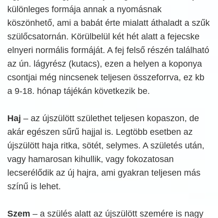
különleges formája annak a nyomásnak
köszönhető, ami a babát érte mialatt áthaladt a szűk
szülőcsatornán. Körülbelül két hét alatt a fejecske
elnyeri normális formáját. A fej felső részén található
az ún. lágyrész (kutacs), ezen a helyen a koponya
csontjai még nincsenek teljesen összeforrva, ez kb
a 9-18. hónap tájékán következik be.
Haj
– az újszülött születhet teljesen kopaszon, de
akár egészen sűrű hajjal is. Legtöbb esetben az
újszülött haja ritka, sötét, selymes. A születés után,
vagy hamarosan kihullik, vagy fokozatosan
lecserélődik az új hajra, ami gyakran teljesen más
színű is lehet.
Szem
– a szülés alatt az újszülött szemére is nagy