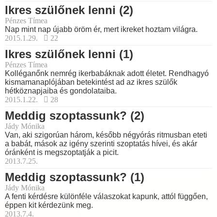
Ikres szülőnek lenni (2)
Pénzes Tímea
Nap mint nap újabb öröm ér, mert ikreket hoztam világra.
2015.1.29.
22
Ikres szülőnek lenni (1)
Pénzes Tímea
Kolléganőnk nemrég ikerbabáknak adott életet. Rendhagyó
kismamanaplójában betekintést ad az ikres szülők
hétköznapjaiba és gondolataiba.
2015.1.22.
28
Meddig szoptassunk? (2)
Jády Mónika
Van, aki szigorúan három, később négyórás ritmusban eteti
a babát, mások az igény szerinti szoptatás hívei, és akár
óránként is megszoptatják a picit.
2013.7.25.
Meddig szoptassunk? (1)
Jády Mónika
A fenti kérdésre különféle válaszokat kapunk, attól függően,
éppen kit kérdezünk meg.
2013.7.4.