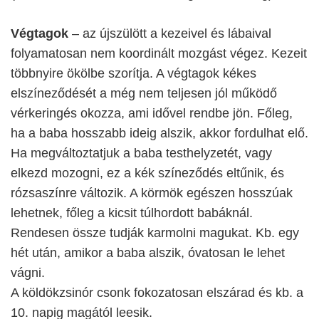
Végtagok
– az újszülött a kezeivel és lábaival
folyamatosan nem koordinált mozgást végez. Kezeit
többnyire ökölbe szorítja. A végtagok kékes
elszíneződését a még nem teljesen jól működő
vérkeringés okozza, ami idővel rendbe jön. Főleg,
ha a baba hosszabb ideig alszik, akkor fordulhat elő.
Ha megváltoztatjuk a baba testhelyzetét, vagy
elkezd mozogni, ez a kék színeződés eltűnik, és
rózsaszínre változik. A körmök egészen hosszúak
lehetnek, főleg a kicsit túlhordott babáknál.
Rendesen össze tudják karmolni magukat. Kb. egy
hét után, amikor a baba alszik, óvatosan le lehet
vágni.
A köldökzsinór csonk fokozatosan elszárad és kb. a
10. napig magától leesik.