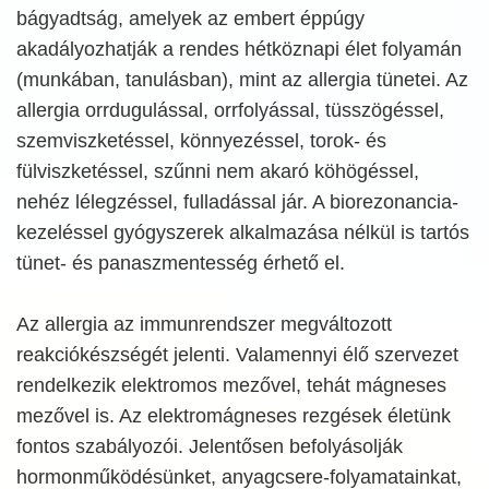
bágyadtság, amelyek az embert éppúgy
akadályozhatják a rendes hétköznapi élet folyamán
(munkában, tanulásban), mint az allergia tünetei. Az
allergia orrdugulással, orrfolyással, tüsszögéssel,
szemviszketéssel, könnyezéssel, torok- és
fülviszketéssel, szűnni nem akaró köhögéssel,
nehéz lélegzéssel, fulladással jár. A biorezonancia-
kezeléssel gyógyszerek alkalmazása nélkül is tartós
tünet- és panaszmentesség érhető el.
Az allergia az immunrendszer megváltozott
reakciókészségét jelenti. Valamennyi élő szervezet
rendelkezik elektromos mezővel, tehát mágneses
mezővel is. Az elektromágneses rezgések életünk
fontos szabályozói. Jelentősen befolyásolják
hormonműködésünket, anyagcsere-folyamatainkat,