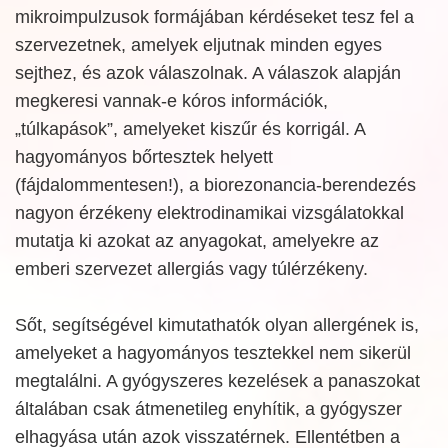
mikroimpulzusok formájában kérdéseket tesz fel a
szervezetnek, amelyek eljutnak minden egyes
sejthez, és azok válaszolnak. A válaszok alapján
megkeresi vannak-e kóros információk,
„túlkapások”, amelyeket kiszűr és korrigál. A
hagyományos bőrtesztek helyett
(fájdalommentesen!), a biorezonancia-berendezés
nagyon érzékeny elektrodinamikai vizsgálatokkal
mutatja ki azokat az anyagokat, amelyekre az
emberi szervezet allergiás vagy túlérzékeny.
Sőt, segítségével kimutathatók olyan allergének is,
amelyeket a hagyományos tesztekkel nem sikerül
megtalálni. A gyógyszeres kezelések a panaszokat
általában csak átmenetileg enyhítik, a gyógyszer
elhagyása után azok visszatérnek. Ellentétben a