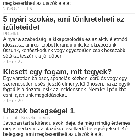
megkeserítheti az utazók életét.
2026.8.1.
5
5 nyári szokás, ami tönkreteheti az
ízületeidet
PR-cikk
A nyár a szabadság, a kikapcsolódás és az aktív életmód
időszaka, amikor többet kirándulunk, kerékpározunk,
úszunk, kertészkedünk vagy egyszerűen csak hosszabb
sétákat teszünk a jó időben.
2026.7.27.
Kiesett egy fogam, mit tegyek?
Egy váratlan baleset, sportolás közbeni sérülés vagy egy
szerencsétlen esés ijesztő élmény, különösen, ha az egyik
fogad is áldozatul esik az incidensnek. Nem kell pánikba
esni: ajánlunk megoldásokat.
2026.7.20.
Utazók betegségei 1.
Dr. Tóth Erzsébet orvos
Javában tart a kirándulások ideje, de még mindig érdemes
megismerkedni az utazókra leselkedő betegségekkel. Két
betegség, ami megkeserítheti az utazók életét.