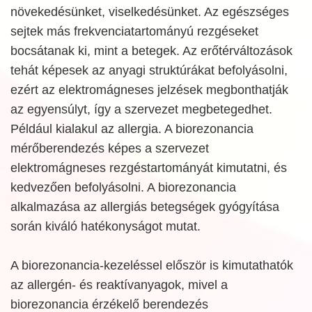
növekedésünket, viselkedésünket. Az egészséges
sejtek más frekvenciatartományú rezgéseket
bocsátanak ki, mint a betegek. Az erőtérváltozások
tehát képesek az anyagi struktúrákat befolyásolni,
ezért az elektromágneses jelzések megbonthatják
az egyensúlyt, így a szervezet megbetegedhet.
Például kialakul az allergia. A biorezonancia
mérőberendezés képes a szervezet
elektromágneses rezgéstartományát kimutatni, és
kedvezően befolyásolni. A biorezonancia
alkalmazása az allergiás betegségek gyógyítása
során kiváló hatékonyságot mutat.
A biorezonancia-kezeléssel először is kimutathatók
az allergén- és reaktívanyagok, mivel a
biorezonancia érzékelő berendezés