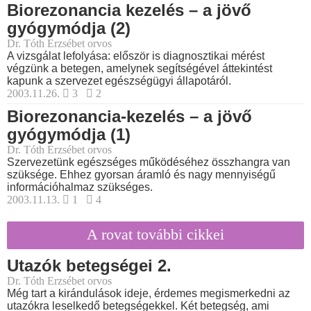
Biorezonancia kezelés – a jövő
gyógymódja (2)
Dr. Tóth Erzsébet orvos
A vizsgálat lefolyása: először is diagnosztikai mérést
végzünk a betegen, amelynek segítségével áttekintést
kapunk a szervezet egészségügyi állapotáról.
2003.11.26.
3
2
Biorezonancia-kezelés – a jövő
gyógymódja (1)
Dr. Tóth Erzsébet orvos
Szervezetünk egészséges működéséhez összhangra van
szüksége. Ehhez gyorsan áramló és nagy mennyiségű
információhalmaz szükséges.
2003.11.13.
1
4
A rovat további cikkei
Utazók betegségei 2.
Dr. Tóth Erzsébet orvos
Még tart a kirándulások ideje, érdemes megismerkedni az
utazókra leselkedő betegségekkel. Két betegség, ami