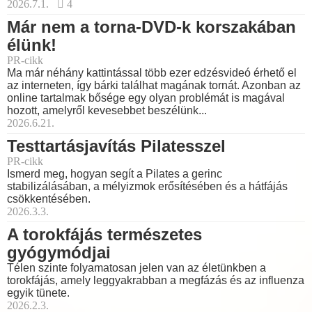
2026.7.1.
4
Már nem a torna-DVD-k korszakában
élünk!
PR-cikk
Ma már néhány kattintással több ezer edzésvideó érhető el
az interneten, így bárki találhat magának tornát. Azonban az
online tartalmak bősége egy olyan problémát is magával
hozott, amelyről kevesebbet beszélünk...
2026.6.21.
Testtartásjavítás Pilatesszel
PR-cikk
Ismerd meg, hogyan segít a Pilates a gerinc
stabilizálásában, a mélyizmok erősítésében és a hátfájás
csökkentésében.
2026.3.3.
A torokfájás természetes
gyógymódjai
Télen szinte folyamatosan jelen van az életünkben a
torokfájás, amely leggyakrabban a megfázás és az influenza
egyik tünete.
2026.2.3.