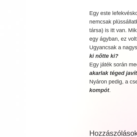
Egy este lefekvésko
nemcsak plüssálla
társa) is itt van. 
egy ágyban, ez volt
Ugyancsak a nagysz
ki nőtte ki?
Egy játék során meg
akarlak téged javít
Nyáron pedig, a cs
kompót
.
Hozzászóláso