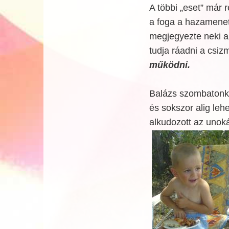
A többi „eset” már 
a foga a hazamenet
megjegyezte neki a
tudja ráadni a csizm
működni.
Balázs szombatonkén
és sokszor alig leh
alkudozott az unok