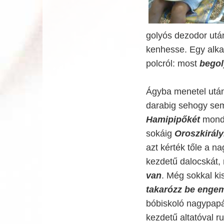
golyós dezodor után
kenhesse. Egy alka
polcról: most
bego
Ágyba menetel utá
darabig sehogy sem
Hamipipőkét
mondo
sokáig
Oroszkirál
azt kérték tőle a n
kezdetű dalocskát,
van
. Még sokkal ki
takarózz be enge
bóbiskoló nagypapá
kezdetű altatóval ru