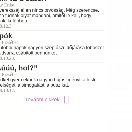
y Erika
yerekszáj ellen nincs orvosság. Még szerencse.
a tudnak olyat mondani, amitől le kell, hogy
ünk, különben…
8.12.3.
 pók
 Erzsébet
utóbbi napok nagyon szép őszi időjárása többször
udvarra csábított bennünket.
8.10.28.
Aúúú, hol?”
 Erzsébet
dkét gyermekünk nagyon bújós, igényli a testi
elséget, a simogatást, a puszikat.
8.10.17.
További cikkek