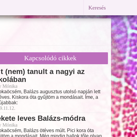
Keresés
Kapcsolódó cikkek
t (nem) tanult a nagyi az
kolában
y Mónika
kaöcsém, Balázs augusztus utolsó napján lett
éves. Kiskora óta gyűjtöm a mondásait. Íme, a
újabbak:
9.11.12.
kete leves Balázs-módra
y Mónika
kaöcsém, Balázs ötéves múlt. Pici kora óta
jtöm a mondásait. Még mindig hallok tőle olyan