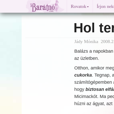
Rovatok
Írjon ne
Hol t
Jády Mónika 2008.2.
Balázs a napokban
az üzletben.
Otthon, amikor meg
cukorka
. Tegnap, 
számítógépemben a 
hogy
biztosan elfá
Micimackót. Ma ped
húzni az ágyat, az