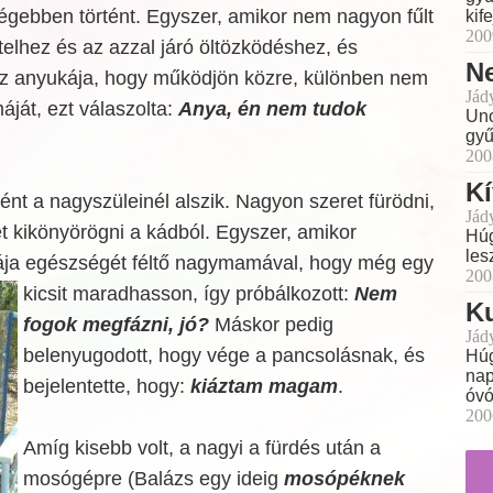
régebben történt. Egyszer, amikor nem nagyon fűlt
kif
200
elhez és az azzal járó öltözködéshez, és
N
z anyukája, hogy működjön közre, különben nem
Jád
áját, ezt válaszolta:
Anya, én nem tudok
Uno
gyű
200
K
t a nagyszüleinél alszik. Nagyon szeret fürödni,
Jád
et kikönyörögni a kádból. Egyszer, amikor
Húg
les
ája egészségét féltő nagymamával, hogy még egy
200
kicsit maradhasson, így
próbálkozott:
Nem
Ku
fogok megfázni, jó?
Máskor pedig
Jád
belenyugodott, hogy vége a pancsolásnak, és
Húg
nap
bejelentette, hogy:
kiáztam magam
.
óvó
200
Amíg kisebb volt, a nagyi a fürdés után a
mosógépre (Balázs egy ideig
mosópéknek