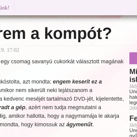
künk!
erem a kompót?
9. 17:02
 egy csomag savanyú cukorkát választott magának
Mi
is
kóstolta, azt mondta:
engem keserít ez a
Jád
amikor nem sikerült neki lejátszanom a
Uno
hat
kedvenc meséjét tartalmazó DVD-jét, kijelentette,
leg
radt a gép
, azért nem tudja megmutatni a
200
ig, amikor hallotta, hogy a nagymamája le akarja
Fe
t mondta, hogy kimossuk az
ágymenűt
.
Jád
Uno
gyű