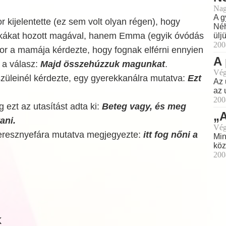
Nag
A g
r kijelentette (ez sem volt olyan régen), hogy
Néh
tkákat hozott magával, hanem Emma (egyik óvódás
ülj
200
Mikor a mamája kérdezte, hogy fognak elférni ennyien
A
 a válasz:
Majd összehúzzuk magunkat
.
Vég
üleinél kérdezte, egy gyerekkanálra mutatva:
Ezt
Az 
az 
200
 ezt az utasítást adta ki:
Beteg vagy, és meg
„
ani.
Vég
eresznyefára mutatva megjegyezte:
itt fog nőni a
Min
köz
200
k