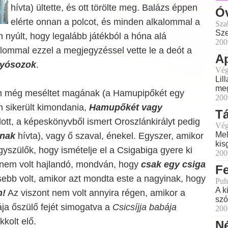
hívta) ültette, és ott törölte meg. Balázs éppen
Ó
elérte onnan a polcot, és minden alkalommal a
Sza
Sze
 nyúlt, hogy legalább játékból a hóna alá
200
lommal ezzel a megjegyzéssel vette le a deót a
Ap
lyósozok
.
Vég
Lil
meg
n még meséltet magának (a Hamupipőkét egy
200
 sikerült kimondania,
Hamupőkét vagy
T
tt, a képeskönyvből ismert Oroszlánkirályt pedig
Vég
Mel
ynak
hívta), vagy ő szaval, énekel. Egyszer, amikor
kis
agyszülők, hogy ismételje el a Csigabiga gyere ki
200
 nem volt hajlandó, mondván, hogy
csak egy csiga
Fe
sebb volt, amikor azt mondta este a nagyinak, hogy
Puh
A k
m!
Az viszont nem volt annyira régen, amikor a
szó
ja őszülő fejét simogatva a
Csicsíjja babája
200
kkolt elő.
Né