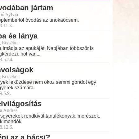
vodában jártam
bó Sylvia
ptembertől óvodás az unokaöcsém.
9.11.3.
a és lánya
 Erzsébet
la imádja az apukáját. Napjában többször is
kérdezi, hol van...
9.5.24.
ávolságok
 Erzsébet
yek leküzdése nem okoz semmi gondot egy
gyerek számára.
9.5.9.
lvilágosítás
a Andrea
isgyerekek rendkívül tanulékonyak, merészek,
kimondók.
8.12.6.
ni az a bácsi?