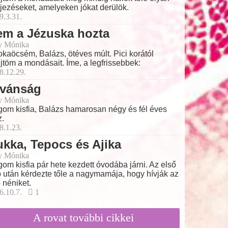
ejezéseket, amelyeken jókat derülök.
9.3.31.
em a Jézuska hozta
y Mónika
kaöcsém, Balázs, ötéves múlt. Pici korától
jtöm a mondásait. Íme, a legfrissebbek:
8.12.29.
ívánság
y Mónika
om kisfia, Balázs hamarosan négy és fél éves
z.
8.1.23.
kka, Tepocs és Ajika
y Mónika
om kisfia pár hete kezdett óvodába járni. Az első
 után kérdezte tőle a nagymamája, hogy hívják az
 néniket.
6.10.7.
1
A rovat további cikkei