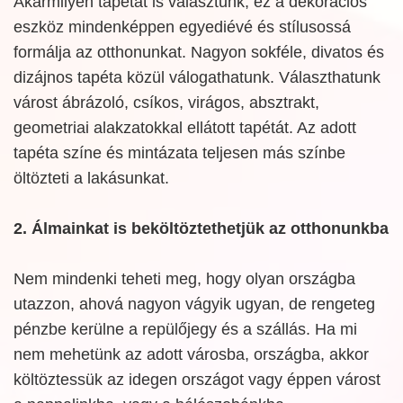
Akármilyen tapétát is választunk, ez a dekorációs
eszköz mindenképpen egyediévé és stílusossá
formálja az otthonunkat. Nagyon sokféle, divatos és
dizájnos tapéta közül válogathatunk. Választhatunk
várost ábrázoló, csíkos, virágos, absztrakt,
geometriai alakzatokkal ellátott tapétát. Az adott
tapéta színe és mintázata teljesen más színbe
öltözteti a lakásunkat.
2. Álmainkat is beköltöztethetjük az otthonunkba
Nem mindenki teheti meg, hogy olyan országba
utazzon, ahová nagyon vágyik ugyan, de rengeteg
pénzbe kerülne a repülőjegy és a szállás. Ha mi
nem mehetünk az adott városba, országba, akkor
költöztessük az idegen országot vagy éppen várost