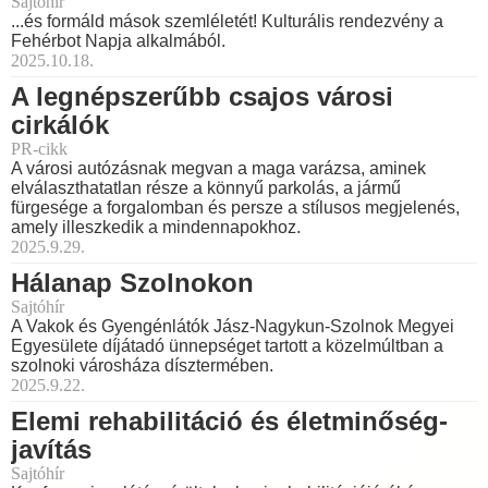
Sajtóhír
...és formáld mások szemléletét! Kulturális rendezvény a
Fehérbot Napja alkalmából.
2025.10.18.
A legnépszerűbb csajos városi
cirkálók
PR-cikk
A városi autózásnak megvan a maga varázsa, aminek
elválaszthatatlan része a könnyű parkolás, a jármű
fürgesége a forgalomban és persze a stílusos megjelenés,
amely illeszkedik a mindennapokhoz.
2025.9.29.
Hálanap Szolnokon
Sajtóhír
A Vakok és Gyengénlátók Jász-Nagykun-Szolnok Megyei
Egyesülete díjátadó ünnepséget tartott a közelmúltban a
szolnoki városháza dísztermében.
2025.9.22.
Elemi rehabilitáció és életminőség-
javítás
Sajtóhír