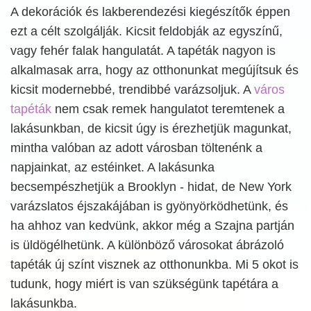
A dekorációk és lakberendezési kiegészítők éppen
ezt a célt szolgálják. Kicsit feldobják az egyszínű,
vagy fehér falak hangulatát. A tapéták nagyon is
alkalmasak arra, hogy az otthonunkat megújítsuk és
kicsit modernebbé, trendibbé varázsoljuk. A
város
tapéták
nem csak remek hangulatot teremtenek a
lakásunkban, de kicsit úgy is érezhetjük magunkat,
mintha valóban az adott városban töltenénk a
napjainkat, az estéinket. A lakásunka
becsempészhetjük a Brooklyn - hidat, de New York
varázslatos éjszakájában is gyönyörködhetünk, és
ha ahhoz van kedvünk, akkor még a Szajna partján
is üldögélhetünk. A különböző városokat ábrázoló
tapéták új színt visznek az otthonunkba. Mi 5 okot is
tudunk, hogy miért is van szükségünk tapétára a
lakásunkba.