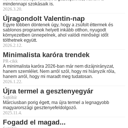
mindennapi szokásaik is.
2026.3.20.
Újragondolt Valentin-nap
Egyre többen döntenek úgy, hogy a zsúfolt éttermek és
sablonos programok helyett inkább otthon, nyugodt
környezetben ünnepelnek, ahol valódi minőségi időt
tölthetnek együtt.
2026.2.12.
Minimalista karóra trendek
PR-cikk
A minimalista karóra 2026-ban már nem dizájnirányzat,
hanem szemlélet. Nem arról szól, hogy mi hiányzik róla,
hanem arról, hogy mi maradt meg tudatosan.
2026.1.22.
Újra termel a gesztenyegyár
Sajtóhír
Márciusban porig égett, ma újra termel a legnagyobb
magyarországi gesztenyefeldolgozó.
2025.11.4.
Fogadd el magad...