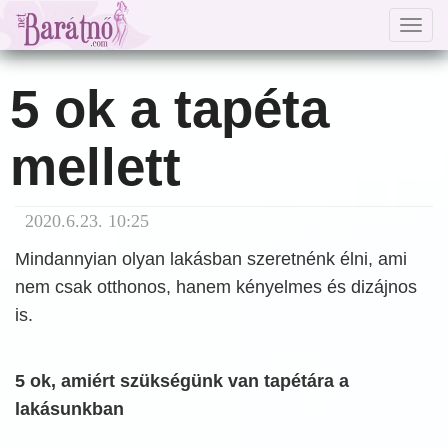
Togg
navig
5 ok a tapéta
mellett
2020.6.23. 10:25
Mindannyian olyan lakásban szeretnénk élni, ami
nem csak otthonos, hanem kényelmes és dizájnos
is.
5 ok, amiért szükségünk van tapétára a
lakásunkban