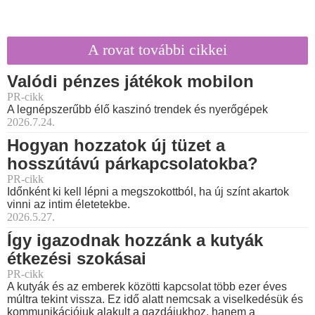
A rovat további cikkei
Valódi pénzes játékok mobilon
PR-cikk
A legnépszerűbb élő kaszinó trendek és nyerőgépek
2026.7.24.
Hogyan hozzatok új tüzet a
hosszútávú párkapcsolatokba?
PR-cikk
Időnként ki kell lépni a megszokottból, ha új színt akartok
vinni az intim életetekbe.
2026.5.27.
Így igazodnak hozzánk a kutyák
étkezési szokásai
PR-cikk
A kutyák és az emberek közötti kapcsolat több ezer éves
múltra tekint vissza. Ez idő alatt nemcsak a viselkedésük és
kommunikációjuk alakult a gazdájukhoz, hanem a