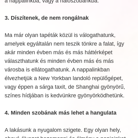
a nappalinkba, vagy a hálószobánkba.
3. Díszítenek, de nem rongálnak
Ma már olyan tapéták közül is válogathatunk,
amelyek egyáltalán nem teszik tönkre a falat, így
akár minden évben más és más háttérképet
választhatunk és minden évben más és más
városba is ellátogathatunk. A nappalinkban
élvezhetjük a New Yorkban landoló repülőgépet,
vagy éppen a sárga taxit, de Shanghai gyönyörű,
színes hídjában is kedvünkre gyönyörködhetünk.
4. Minden szobának más lehet a hangulata
A lakásunk a nyugalom szigete. Egy olyan hely,