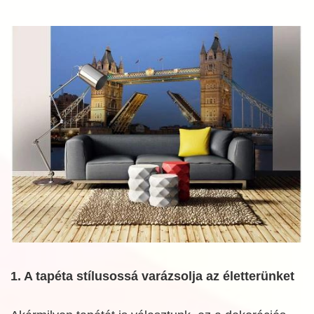
1. A tapéta stílusossá varázsolja az életterünket