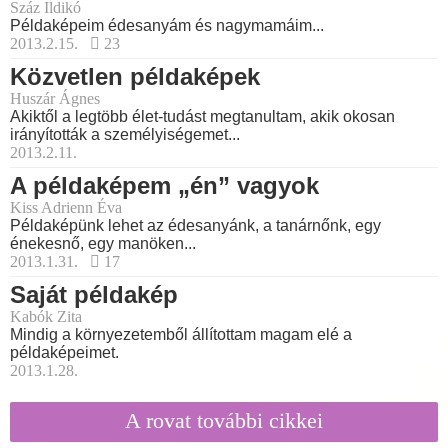
Száz Ildikó
Példaképeim édesanyám és nagymamáim...
2013.2.15.
23
Közvetlen példaképek
Huszár Ágnes
Akiktől a legtöbb élet-tudást megtanultam, akik okosan
irányították a személyiségemet...
2013.2.11.
A példaképem „én” vagyok
Kiss Adrienn Éva
Példaképünk lehet az édesanyánk, a tanárnőnk, egy
énekesnő, egy manöken...
2013.1.31.
17
Saját példakép
Kabók Zita
Mindig a környezetemből állítottam magam elé a
példaképeimet.
2013.1.28.
A rovat további cikkei