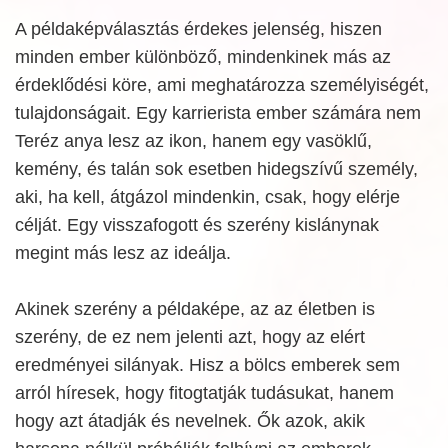
A példaképválasztás érdekes jelenség, hiszen
minden ember különböző, mindenkinek más az
érdeklődési köre, ami meghatározza személyiségét,
tulajdonságait. Egy karrierista ember számára nem
Teréz anya lesz az ikon, hanem egy vasöklű,
kemény, és talán sok esetben hidegszívű személy,
aki, ha kell, átgázol mindenkin, csak, hogy elérje
célját. Egy visszafogott és szerény kislánynak
megint más lesz az ideálja.
Akinek szerény a példaképe, az az életben is
szerény, de ez nem jelenti azt, hogy az elért
eredményei silányak. Hisz a bölcs emberek sem
arról híresek, hogy fitogtatják tudásukat, hanem
hogy azt átadják és nevelnek. Ők azok, akik