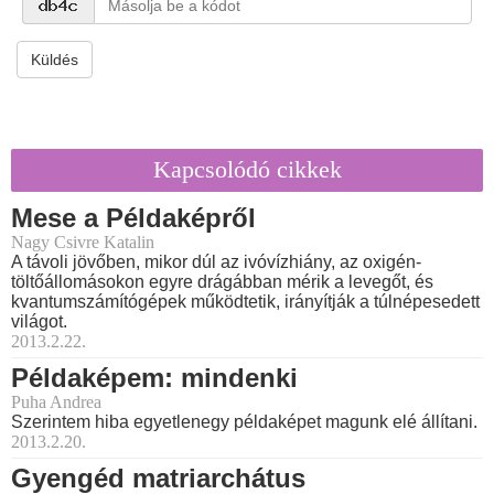
Küldés
Kapcsolódó cikkek
Mese a Példaképről
Nagy Csivre Katalin
A távoli jövőben, mikor dúl az ivóvízhiány, az oxigén-
töltőállomásokon egyre drágábban mérik a levegőt, és
kvantumszámítógépek működtetik, irányítják a túlnépesedett
világot.
2013.2.22.
Példaképem: mindenki
Puha Andrea
Szerintem hiba egyetlenegy példaképet magunk elé állítani.
2013.2.20.
Gyengéd matriarchátus