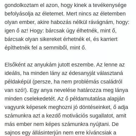
gondolkoztam el azon, hogy kinek a tevékenysége
befolyásolja az életemet. Mert nincs az életemben
olyan ember, akire habozás nélkül rávágnám, hogy:
igen ő az! Hogy: bárcsak úgy élhetnék, mint ő,
bárcsak olyan sikereket érhetnék el, és karriert
építhetnék fel a semmiből, mint ő.
Elsőként az anyukám jutott eszembe. Az lenne az
ideális, ha minden lány az édesanyját választaná
példaképül (persze, ha nem problémás családról
van szó!). Egy anya nevelése határozza meg lánya
minden cselekedetét. Az ő példamutatása alapján
vagyunk képesek meghozni jó döntéseinket, ő adja
számunkra azt a kezdő motivációs sugallatot, amit
más ember nem képes számunkra nyújtani. De
sajnos egy állásinterjún nem erre kíváncsiak a