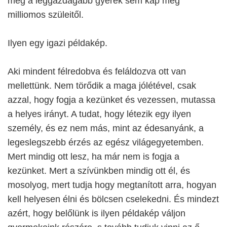
még a leggazdagabb gyerek sem kap meg
milliomos szüleitől.
Ilyen egy igazi példakép.
Aki mindent félredobva és feláldozva ott van
mellettünk. Nem törődik a maga jólétével, csak
azzal, hogy fogja a kezünket és vezessen, mutassa
a helyes irányt. A tudat, hogy létezik egy ilyen
személy, és ez nem más, mint az édesanyánk, a
legeslegszebb érzés az egész világegyetemben.
Mert mindig ott lesz, ha már nem is fogja a
kezünket. Mert a szívünkben mindig ott él, és
mosolyog, mert tudja hogy megtanított arra, hogyan
kell helyesen élni és bölcsen cselekedni. És mindezt
azért, hogy belőlünk is ilyen példakép váljon