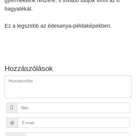
gyermekeink részére, s tovább tudjuk vinni az ő
hagyatékát.
Ez a legszebb az édesanya-példaképekben.
Hozzászólások
@