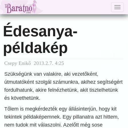
Togg
navig
Édesanya-
példakép
Csepy Enikő 2013.2.7. 4:25
Szükségünk van valakire, aki vezetőként,
útmutatóként szolgál számunkra, akihez segítségért
fordulhatunk, akire felnézhetünk, akit tisztelhetünk
és követhetünk.
Tőlem is megkérdezték egy állásinterjún, hogy kit
tekintek példaképemnek. Egy pillanatra azt hittem,
nem tudok mit válaszolni. Azelőtt még sose