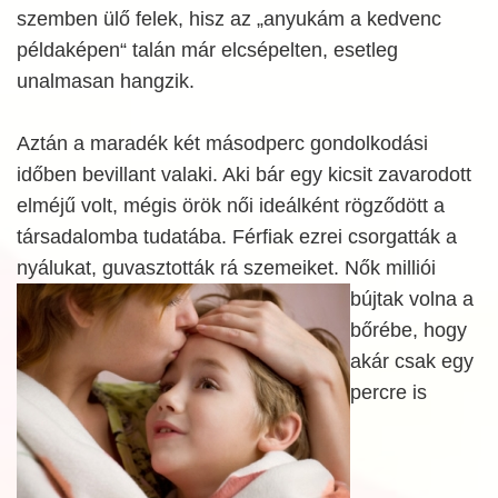
szemben ülő felek, hisz az „anyukám a kedvenc
példaképen“ talán már elcsépelten, esetleg
unalmasan hangzik.
Aztán a maradék két másodperc gondolkodási
időben bevillant valaki. Aki bár egy kicsit zavarodott
elméjű volt, mégis örök női ideálként rögződött a
társadalomba tudatába. Férfiak ezrei csorgatták a
nyálukat, guvasztották rá
szemeiket. Nők milliói
bújtak volna a
bőrébe, hogy
akár csak egy
percre is