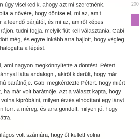
200
 úgy viselkedik, ahogy azt mi szeretnénk.
lta a nővére, hogy döntse el, mi az, amit
a leendő párjától, és mi az, amiről képes
ájön, tudni fogja, melyik fiút kell választania. Gabi
ött még, és egyre inkább arra hajlott, hogy végleg
 halogatta a lépést.
i, ami nagyon megkönnyítette a döntést. Pétert
ánnyal látta andalogni, akiről kiderült, hogy már
fiú barátnője. Gabi megkérdezte Pétert, hogy miért
, ha már volt barátnője. Azt a választ kapta, hogy
 volna kipróbálni, milyen érzés elhódítani egy lányt
n forrt a méreg, és arra gondolt, milyen jó, hogy
átra.
ilágos volt számára, hogy őt kellett volna