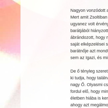
Nagyon vonzódott az
Mert amit Zsoltiban
ugyanez volt érvénye
barátjából hiányzott
ábrándozott, hogy m
saját elképzelései s
barátnője azt mondt
sem az Igazi, és min
De ő tényleg szereti
ki tudja, hogy talál
nagy Ő. Olyasmi c
fordul elő, hogy min
életben hiába is ke
ahogy azt megálmod