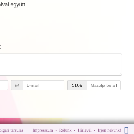
ival együtt.
k
@
polgári társulás
Impresszum
•
Rólunk
•
Hírlevél
•
Írjon nekünk!