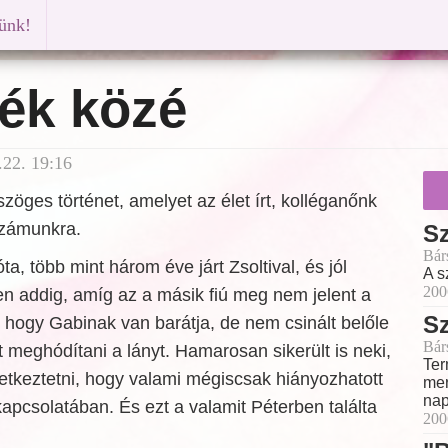
künk!
zék közé
22. 19:16
zöges történet, amelyet az élet írt, kolléganőnk
számunkra.
S
Bár
a, több mint három éve járt Zsoltival, és jól
A s
200
n addig, amíg az a másik fiú meg nem jelent a
S
, hogy Gabinak van barátja, de nem csinált belőle
Bár
t meghódítani a lányt. Hamarosan sikerült is neki,
Ter
etkeztetni, hogy valami mégiscsak hiányozhatott
mer
nap
apcsolatában. És ezt a valamit Péterben találta
200