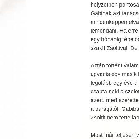
helyzetben pontosan
Gabinak azt tanácso
mindenképpen elvár 
lemondani. Ha erre r
egy hónapig tépelőd
szakít Zsoltival. De
Aztán történt valam
ugyanis egy másik l
legalább egy éve a 
csapta neki a szelet
azért, mert szerette
a barátjától. Gabiba
Zsoltit nem tette lap
Most már teljesen v