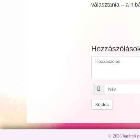
választania – a hibá
Hozzászóláso
Küldés
© 2026 barátnő 