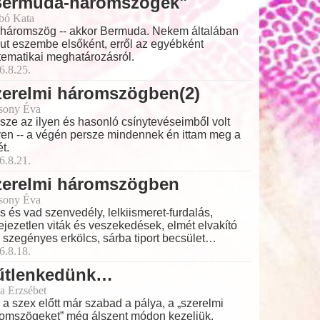
Bermuda-háromszögek"
bó Kata
háromszög -- akkor Bermuda. Nekem általában
jut eszembe elsőként, erről az egyébként
ematikai meghatározásról.
6.8.25.
zerelmi háromszögben(2)
sony Éva
sze az ilyen és hasonló csínytevéseimből volt
en -- a végén persze mindennek én ittam meg a
ét.
6.8.21.
zerelmi háromszögben
sony Éva
s és vad szenvedély, lelkiismeret-furdalás,
ejezetlen viták és veszekedések, elmét elvakító
, szegényes erkölcs, sárba tiport becsület…
6.8.18.
űtlenkedünk…
a Erzsébet
 a szex előtt már szabad a pálya, a „szerelmi
omszögeket” még álszent módon kezeljük.