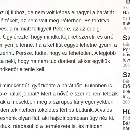
"
Sza
 új fiúhoz, de nem volt képes elhagyni a barátját.
Ha 
ez 
 értékelt, az nem volt meg Péterben. És fordítva
mat
s: ami miatt felfigyelt Péterre, az az eddigi
200
. Úgy érezte, hogy mindkettőjüket szereti, és arról
S
Bár
ilyen jó lenne, ha a két fiút eggyé lehetne gyúrni a
Per
zerint. Persze, tudta, hogy ez lehetetlen. A legjobb
bőv
lev
a neki, hogy ha nem tud dönteni, akkor egyikük
200
dkettőt ejtenie kell.
S
Bár
 mindkét fiút, győzködte a barátnőit. Különben is,
Erő
bef
na-e náluk jobbat? Mert a nővére szerint nem létezik
tűz
sak a mesékben meg a szirupos lányregényekben
200
den tekintetben tökéletes férfiba botlunk. A valós
H
resnénk olyan fiút, aki hajszálpontosan úgy néz ki,
Pód
Bár
tuk, ráadásul jó a természete is, és minden
hár