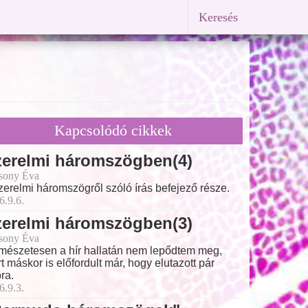
Keresés
Kapcsolódó cikkek
zerelmi háromszögben(4)
sony Éva
zerelmi háromszögről szóló írás befejező része.
6.9.6.
zerelmi háromszögben(3)
sony Éva
mészetesen a hír hallatán nem lepődtem meg,
t máskor is előfordult már, hogy elutazott pár
ra.
6.9.3.