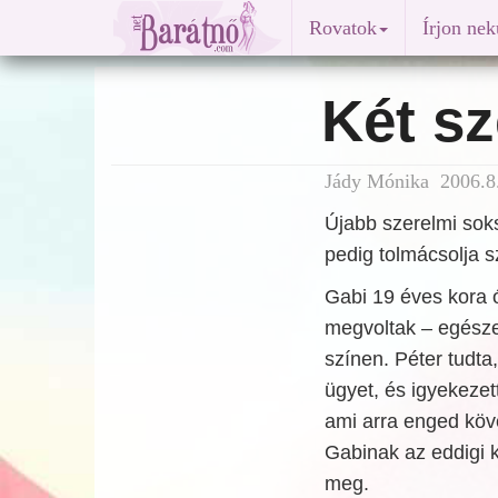
Rovatok
Írjon ne
Két s
Jády Mónika 2006.8.
Újabb szerelmi soks
pedig tolmácsolja 
Gabi 19 éves kora ót
megvoltak – egésze
színen. Péter tudta
ügyet, és igyekezet
ami arra enged köv
Gabinak az eddigi k
meg.