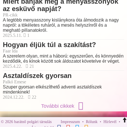
Miért bánják meg a menyasszonyok
az esküvő napját?
PR-cikk
A legtöbb menyasszony kislánykora óta álmodozik a nagy
napról: a tökéletes ruháról, a mesés helyszínről és a
megható pillanatokról.
2025.5.11.
1
Hogyan éljük túl a szakítást?
Faar Ida
A szerelem olyan, mint a háború: egyszerűen, és könnyedén
kezdődik, és kínok között sok áldozatot követelve ér véget.
2025.4.22.
21
Asztaldíszek gyorsan
Palkó Emese
Szuper gyorsan elkészíthető adventi asztaldíszek
mindenkinek!
2024.12.22.
22
További cikkek
© 2026 barátnő polgári társulás
Impresszum
•
Rólunk
•
Hírlevél
•