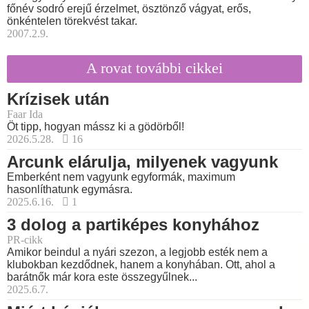
főnév sodró erejű érzelmet, ösztönző vágyat, erős,
önkéntelen törekvést takar.
2007.2.9.
A rovat további cikkei
Krízisek után
Faar Ida
Öt tipp, hogyan mássz ki a gödörből!
2026.5.28.
16
Arcunk elárulja, milyenek vagyunk
Emberként nem vagyunk egyformák, maximum
hasonlíthatunk egymásra.
2025.6.16.
1
3 dolog a partiképes konyhához
PR-cikk
Amikor beindul a nyári szezon, a legjobb esték nem a
klubokban kezdődnek, hanem a konyhában. Ott, ahol a
barátnők már kora este összegyűlnek...
2025.6.7.