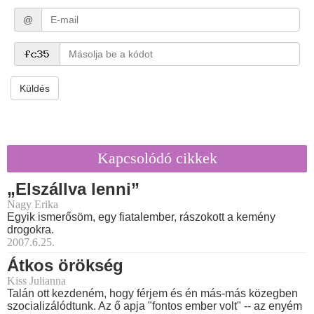
@
Küldés
Kapcsolódó cikkek
„Elszállva lenni”
Nagy Erika
Egyik ismerősöm, egy fiatalember, rászokott a kemény
drogokra.
2007.6.25.
Átkos örökség
Kiss Julianna
Talán ott kezdeném, hogy férjem és én más-más közegben
szocializálódtunk. Az ő apja "fontos ember volt" -- az enyém