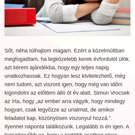
Sőt, néha túlhajtom magam. Ezért a közelmúltban
megfogadtam, ha legközelebb kerek évfordulót ülök,
azt kérem ajándékba, hogy egy teljes napig
unatkozhassak. Ez hogyan lesz kivitelezhető, még
nem tudom, azt viszont igen, hogy még van időm
kigondolni az előttem álló öt év alatt. Simun Vrocsek
az írta, hogy „az ember arra vágyik, hogy mindegy
hogyan, csak legyőzze az unalmat, de amikor
feladatot kap, közönyösen viszonyul hozzá.”.
Ilyennel naponta találkozunk. Legalább is én igen. A
legszörnyűbb az, hogy a legtöbb esetben nincs