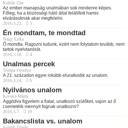
Kabók Zita
Az ember manapság unalmában sok mindenre képes.
Főleg, ha a közösségi háló által felállított hamis
elvárásoknak akar megfelelni.
2016.3.22.
5
Én mondtam, te mondtad
Nagy Erika
Ő mondta. Ragozni tudunk, ezért nem folytatom tovább, nem
tartok nyelvtanórát.
2016.3.18.
4
Unalmas percek
Tompa Orsolya
A 21. századon egyre inkább eluralkodik az unalom.
2016.3.14.
6
Nyilvános unalom
Kovács Márta
Aggódva figyelem a fiatal, unatkozó szülőket, vajon az ő
csemetéik mennyit fognak unatkozni?
2016.3.7.
19
Bakancslista vs. unalom
Szendi Tünde