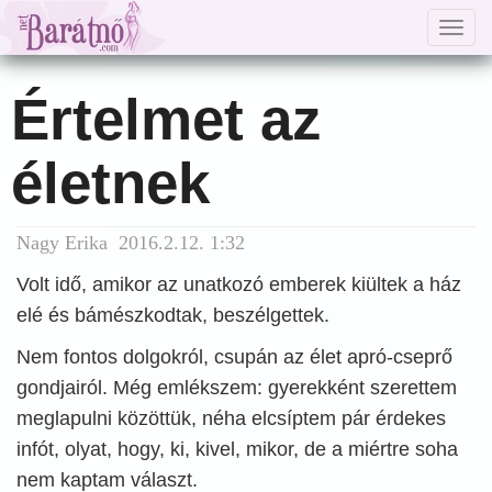
Togg
navig
Értelmet az
életnek
Nagy Erika 2016.2.12. 1:32
Volt idő, amikor az unatkozó emberek kiültek a ház
elé és bámészkodtak, beszélgettek.
Nem fontos dolgokról, csupán az élet apró-cseprő
gondjairól. Még emlékszem: gyerekként szerettem
meglapulni közöttük, néha elcsíptem pár érdekes
infót, olyat, hogy, ki, kivel, mikor, de a miértre soha
nem kaptam választ.