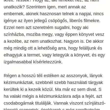
unatkozik? Szerintem igen, mert annak az
embernek, akinek hasznosan telnek a napjai, nincs
igénye az ilyen jellegű csöpögős, liberós filmekre.
Ezzel nem azt szeretném sugallni, hogy aki
színházba, moziba megy, vagy éppen könyvet vesz
a kezébe, az nem unatkozhat. Nagyon is. De akkor
még mindig ott a lehetőség arra, hogy felálljunk és
elhagyjuk a termet, vagy letegyük a könyvet, és egy
izgalmasabbal kísérletezzünk.
Régen a hosszú téli estéken az asszonyok, lányok
kézimunkáztak, szebbnél szebb használati tárgyak
kerültek ki a kezeik közül. Ma már ez sem divat. S
ha valaki mégis a kézimunkázásra adja a fejét, azt
csodabogárnak titulálják. Vannak viszont színjátszó-
táncoló csoportok, énekkarok s még sorolhatnám,