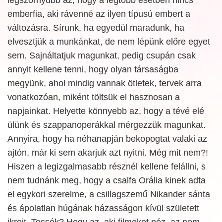
emberfia, aki rávenné az ilyen típusú embert a
változásra. Sírunk, ha egyedül maradunk, ha
elvesztjük a munkánkat, de nem lépünk előre egyet
sem. Sajnáltatjuk magunkat, pedig csupán csak
annyit kellene tenni, hogy olyan társaságba
megyünk, ahol mindig vannak ötletek, tervek arra
vonatkozóan, miként töltsük el hasznosan a
napjainkat. Helyette könnyebb az, hogy a tévé elé
ülünk és szappanoperákkal mérgezzük magunkat.
Annyira, hogy ha néhanapján bekopogtat valaki az
ajtón, már ki sem akarjuk azt nyitni. Még mit nem?!
Hiszen a legizgalmasabb résznél kellene felállni, s
nem tudnánk meg, hogy a csalfa Orália kinek adta
el egykori szerelme, a csillagszemű Nikander sánta
és ápolatlan húgának házasságon kívül született
ikreit. Tessék? Hogy az, aki filmeket néz, az nem