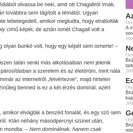
diából olvassa be neki, amit ott Chagallról írnak.
lári továbbra sem tágított a témától. Ugyan
Az
te lebetegedett, amikor megtudta, hogy elrabolták
Ori
A m
oly
című képét, de aztán ismét Chagall volt a
sor
200
g olyan bunkó volt, hogy egy képét sem ismerte! –
N
Ori
Brú
iszen talán senki más alkotásaiban nem jelenik
tar
párosításban a szerelem és az életöröm, mint nála
200
mmár az internetről „felvértezve”, majd hirtelen
E
Ori
zínűleg benned is ez a két érzés dominál, azért
Brú
.
kap
200
Ge
at, amikor elvágták a beszéd fonalát, és egy szó sem
Ori
ról. Klári néhány másodpercnyi szünet után,
Brú
on mondta:
– Nem dominálnak, hanem csak
min