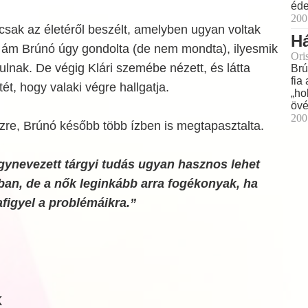
éde
200
csak az életéről beszélt, amelyben ugyan voltak
H
, ám Brúnó úgy gondolta (de nem mondta), ilyesmik
Ori
ulnak. De végig Klári szemébe nézett, és látta
Brú
fia
ét, hogy valaki végre hallgatja.
„ho
övé
200
szre, Brúnó később több ízben is megtapasztalta.
úgynevezett tárgyi tudás ugyan hasznos lehet
ban, de a nők leginkább arra fogékonyak, ha
figyel a problémáikra.”
k