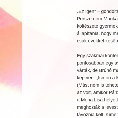
„Ez igen” – gondolta
Persze nem Munkács
költészete gyermekk
állapítania, hogy m
csak évekkel később
Egy szakmai konfer
pontosabban egy as
várták, de Brúnó m
képeiért. „Ismeri a
(Mást nem is tehete
az volt, amikor Pár
a Mona Lisa helyet
meghozták a levest
távoznia kell. Kimen