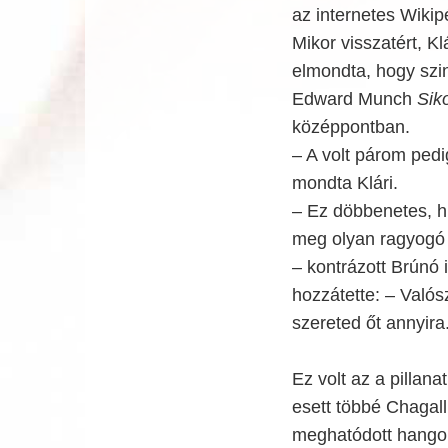
az internetes Wikipé
Mikor visszatért, K
elmondta, hogy szin
Edward Munch
Sik
középpontban.
– A volt párom pedi
mondta Klári.
– Ez döbbenetes, h
meg olyan ragyogó 
– kontrázott Brúnó i
hozzátette: – Valós
szereted őt annyira
Ez volt az a pillan
esett többé Chagall
meghatódott hang