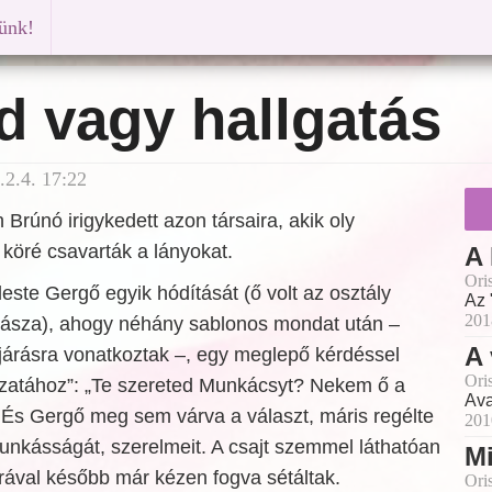
künk!
d vagy hallgatás
.2.4. 17:22
Brúnó irigykedett azon társaira, akik oly
köré csavarták a lányokat.
A
Ori
ste Gergő egyik hódítását (ő volt az osztály
Az 
201
ásza), ahogy néhány sablonos mondat után –
A 
őjárásra vonatkoztak –, egy meglepő kérdéssel
Ori
dozatához”: „Te szereted Munkácsyt? Nekem ő a
Ava
És Gergő meg sem várva a választ, máris regélte
201
unkásságát, szerelmeit. A csajt szemmel láthatóan
Mi
 órával később már kézen fogva sétáltak.
Ori