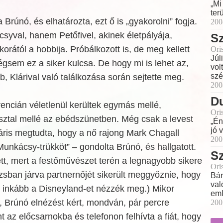
„Mi
ter
 Brúnó, és elhatározta, ezt ő is „gyakorolni” fogja.
200
yval, hanem Petőfivel, akinek életpályája,
Sz
orától a hobbija. Próbálkozott is, de meg kellett
Ori
Júl
égsem ez a siker kulcsa. De hogy mi is lehet az,
vol
szé
, Klárival való találkozása során sejtette meg.
200
D
encián véletlenül kerültek egymás mellé,
Ori
ztal mellé az ebédszünetben. Még csak a levest
„Én
jó 
áris megtudta, hogy a nő rajong Mark Chagall
200
 Munkácsy-trükköt” – gondolta Brúnó, és hallgatott.
S
tt, mert a festőművészet terén a legnagyobb sikere
Ori
izsban járva partnernőjét sikerült meggyőznie, hogy
Bár
val
t inkább a Disneyland-et nézzék meg.) Mikor
eml
, Brúnó elnézést kért, mondván, pár percre
200
t az előcsarnokba és telefonon felhívta a fiát, hogy