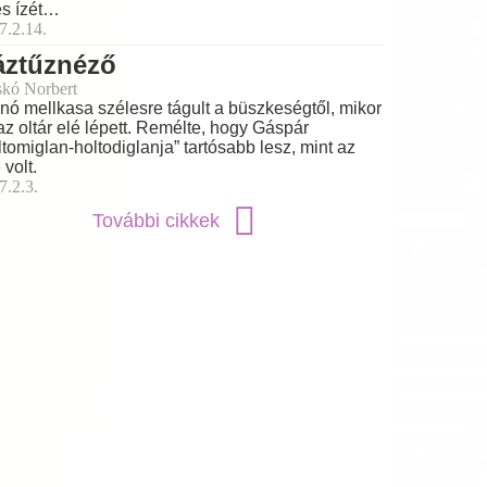
s ízét…
7.2.14.
áztűznéző
skó Norbert
nó mellkasa szélesre tágult a büszkeségtől, mikor
 az oltár elé lépett. Remélte, hogy Gáspár
ltomiglan-holtodiglanja” tartósabb lesz, mint az
 volt.
7.2.3.
További cikkek