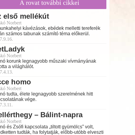
A rovat további cikkei
 első mellékút
skó Norbert
unkahelyi kávézások, ebédek melletti tereferék
án számos tabunak számító téma előkerül.
7.9.16.
etLadyk
skó Norbert
nó korunk legnagyobb műszaki vívmányának
totta a világhálót.
7.4.13.
cce homo
skó Norbert
nó tudta, élete legnagyobb szerelmének hitt
csolatának vége.
7.3.11.
llérthegy – Bálint-napra
skó Norbert
nó és Zsófi kapcsolata „tiltott gyümölcs” volt,
dketten tudták, ha folytatják, előbb-utóbb elveszti