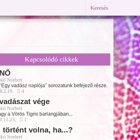
Keresés
Kapcsolódó cikkek
 NŐ
skó Norbert
"Egy vadász naplója" sorozatunk befejező része.
8.2.19.
4
vadászat vége
skó Norbert
gy a Vörös Tigris barlangjában...
0.11.23.
1
 történt volna, ha...?
skó Norbert