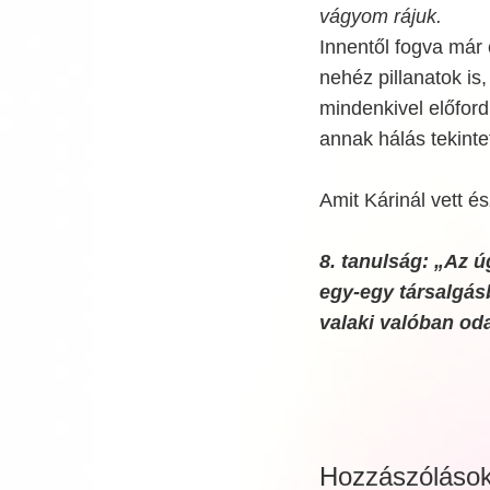
vágyom rájuk.
Innentől fogva már 
nehéz pillanatok is
mindenkivel előford
annak hálás tekintet
Amit Kárinál vett é
8. tanulság: „Az 
egy-egy társalgás
valaki valóban oda
Hozzászóláso