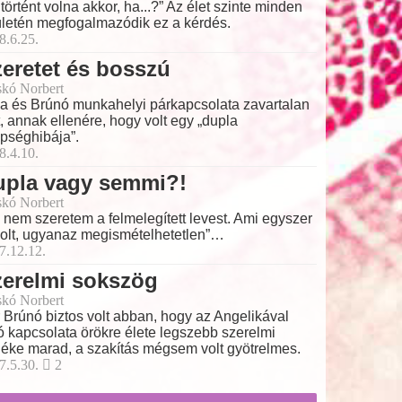
 történt volna akkor, ha...?” Az élet szinte minden
ületén megfogalmazódik ez a kérdés.
8.6.25.
eretet és bosszú
skó Norbert
ia és Brúnó munkahelyi párkapcsolata zavartalan
t, annak ellenére, hogy volt egy „dupla
pséghibája”.
8.4.10.
upla vagy semmi?!
skó Norbert
 nem szeretem a felmelegített levest. Ami egyszer
volt, ugyanaz megismételhetetlen”…
7.12.12.
zerelmi sokszög
skó Norbert
 Brúnó biztos volt abban, hogy az Angelikával
ó kapcsolata örökre élete legszebb szerelmi
éke marad, a szakítás mégsem volt gyötrelmes.
7.5.30.
2