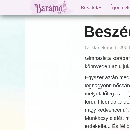
Rovatok
Írjon ne
Beszé
Oriskó Norbert 2008
Gimnazista korában 
könnyedén az ujjuk 
Egyszer aztán megle
legnagyobb nőcsáb
melyek főleg az id
fordult leendő „ál
nagy kedvencem.”. 
Munkácsy életét, m
érdekelte... És fél