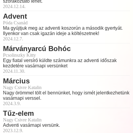
szórakoztató lehet.
2024.12.14.
Advent
Póda Csanád
Ma gyújtjuk meg az adventi koszorún a második gyertyát.
Ilyenkor van csak igazán ideje a költészetnek!
2024.12.7.
Márványarcú Bohóc
Pcsolinszky Kitty
Egy fiatal versíró küldte számunkra az adventi időszak
kezdetére vasárnapi versünket
2024.11.30.
Március
Nagy Csivre Katalin
Nagy örömmel tölt el bennünket, hogy ismét jelentkezhetünk
vasárnapi verssel.
2024.3.9.
Tűz-elem
Nagy Csivre Katalin
Adventi vasárnapi versünk.
2023.12.9.