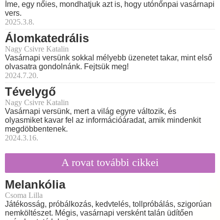
Íme, egy nőies, mondhatjuk azt is, hogy utónőnpai vasárnapi
vers.
2025.3.8.
Álomkatedrális
Nagy Csivre Katalin
Vasárnapi versünk sokkal mélyebb üzenetet takar, mint első
olvasatra gondolnánk. Fejtsük meg!
2024.7.20.
Tévelygő
Nagy Csivre Katalin
Vasárnapi versünk, mert a világ egyre változik, és
olyasmiket kavar fel az információáradat, amik mindenkit
megdöbbentenek.
2024.3.16.
A rovat további cikkei
Melankólia
Csoma Lilla
Játékosság, próbálkozás, kedvtelés, tollpróbálás, szigorúan
nemköltészet. Mégis, vasárnapi versként talán üdítően