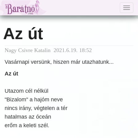
Togg
navig
Az út
Nagy Csivre Katalin 2021.6.19. 18:52
Vasárnapi versünk, hiszen már utazhatunk...
Az út
Utazom cél nélkül
"Bizalom" a hajóm neve
nincs irány, végtelen a tér
hatalmas az óceán
erőm a keleti szél.