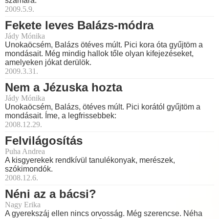
számára.
2009.5.9.
Fekete leves Balázs-módra
Jády Mónika
Unokaöcsém, Balázs ötéves múlt. Pici kora óta gyűjtöm a
mondásait. Még mindig hallok tőle olyan kifejezéseket,
amelyeken jókat derülök.
2009.3.31.
Nem a Jézuska hozta
Jády Mónika
Unokaöcsém, Balázs, ötéves múlt. Pici korától gyűjtöm a
mondásait. Íme, a legfrissebbek:
2008.12.29.
Felvilágosítás
Puha Andrea
A kisgyerekek rendkívül tanulékonyak, merészek,
szókimondók.
2008.12.6.
Néni az a bácsi?
Nagy Erika
A gyerekszáj ellen nincs orvosság. Még szerencse. Néha