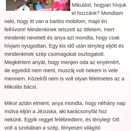
Mikulást, hogyan hívjuk
el hozzánk? Mondtam
neki, hogy itt van a barbis mobilom, majd én
felhívom! Mindenkinek tetszett az ötletem, mert
mindenki nevetett és anya azt mondta, hogy csak
hívjam nyugodtan. Egy kis idő után tényleg eljött és
mindenkinek szép csomagokat osztogatott.
Megkértem anyát, hogy menjen oda az enyémért,
de egyedül nem ment, muszáj volt nekem is vele
mennem. Közelről nem is volt olyan félelmetes az a
Mikulás bácsi.
Mikor aztán elment, anya mondta, hogy néhány nap
múlva eljön a Jézuska, aki karácsonyfát hoz
nekünk. Egyik reggel felébredtem, és tényleg! Ott
volt a szobában a szép, fényesen világító