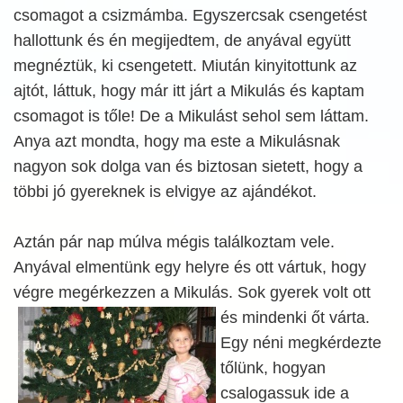
csomagot a csizmámba. Egyszercsak csengetést
hallottunk és én megijedtem, de anyával együtt
megnéztük, ki csengetett. Miután kinyitottunk az
ajtót, láttuk, hogy már itt járt a Mikulás és kaptam
csomagot is tőle! De a Mikulást sehol sem láttam.
Anya azt mondta, hogy ma este a Mikulásnak
nagyon sok dolga van és biztosan sietett, hogy a
többi jó gyereknek is elvigye az ajándékot.
Aztán pár nap múlva mégis találkoztam vele.
Anyával elmentünk egy helyre és ott vártuk, hogy
végre megérkezzen a Mikulás.
Sok gyerek volt ott
és mindenki őt várta.
Egy néni megkérdezte
tőlünk, hogyan
csalogassuk ide a