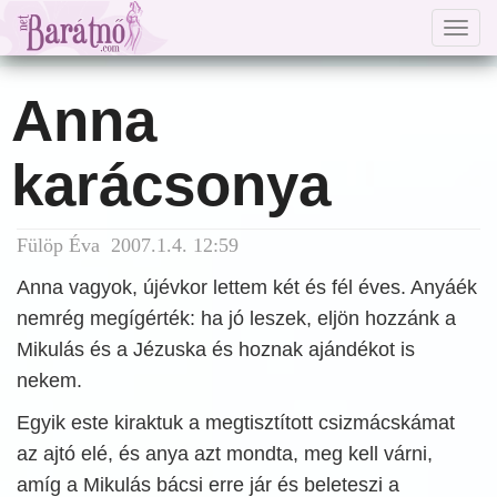
Togg
navig
Anna
karácsonya
Fülöp Éva 2007.1.4. 12:59
Anna vagyok, újévkor lettem két és fél éves. Anyáék
nemrég megígérték: ha jó leszek, eljön hozzánk a
Mikulás és a Jézuska és hoznak ajándékot is
nekem.
Egyik este kiraktuk a megtisztított csizmácskámat
az ajtó elé, és anya azt mondta, meg kell várni,
amíg a Mikulás bácsi erre jár és beleteszi a