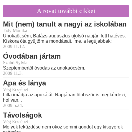
A rovat további cikkei
Mit (nem) tanult a nagyi az iskolában
Jády Mónika
Unokaöcsém, Balázs augusztus utolsó napján lett hatéves.
Kiskora óta gyűjtöm a mondásait. Íme, a legújabbak:
2009.11.12.
Óvodában jártam
Szabó Sylvia
Szeptembertől óvodás az unokaöcsém.
2009.11.3.
Apa és lánya
Vég Erzsébet
Lilla imádja az apukáját. Napjában többször is megkérdezi,
hol van...
2009.5.24.
Távolságok
Vég Erzsébet
Melyek leküzdése nem okoz semmi gondot egy kisgyerek