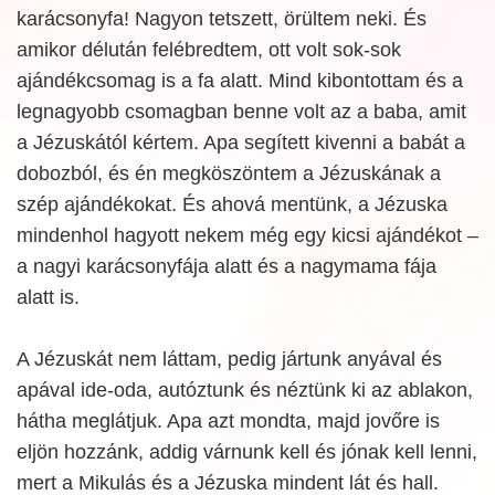
karácsonyfa! Nagyon tetszett, örültem neki. És
amikor délután felébredtem, ott volt sok-sok
ajándékcsomag is a fa alatt. Mind kibontottam és a
legnagyobb csomagban benne volt az a baba, amit
a Jézuskától kértem. Apa segített kivenni a babát a
dobozból, és én megköszöntem a Jézuskának a
szép ajándékokat. És ahová mentünk, a Jézuska
mindenhol hagyott nekem még egy kicsi ajándékot –
a nagyi karácsonyfája alatt és a nagymama fája
alatt is.
A Jézuskát nem láttam, pedig jártunk anyával és
apával ide-oda, autóztunk és néztünk ki az ablakon,
hátha meglátjuk. Apa azt mondta, majd jovőre is
eljön hozzánk, addig várnunk kell és jónak kell lenni,
mert a Mikulás és a Jézuska mindent lát és hall.