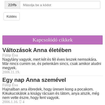
Küldés
Kapcsolódó cikkek
Változások Anna életében
Fülöp Éva
Nagylány vagyok, mert két és fél éves leszek nemsokára.
Már nincs cumim se, és pelenkám sincs, csak amikor aludni
megyek.
2006.11.19.
Egy nap Anna szemével
Fülöp Éva
Hajnalban arra ébredek, hogy üresen kong a pocakom.
Kikukucskálok a kiságy rácsain és látom, anya alszik, még
nem vette észre, hogy fent vagyok.
2006.1.16.
4