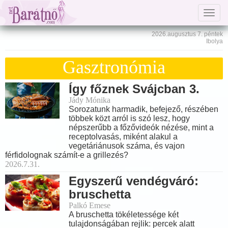
Togg
navig
2026.augusztus 7. péntek
Ibolya
Gasztronómia
Így főznek Svájcban 3.
Jády Mónika
Sorozatunk harmadik, befejező, részében
többek közt arról is szó lesz, hogy
népszerűbb a főzővideók nézése, mint a
receptolvasás, miként alakul a
vegetáriánusok száma, és vajon
férfidolognak számít-e a grillezés?
2026.7.31.
Egyszerű vendégváró:
bruschetta
Palkó Emese
A bruschetta tökéletessége két
tulajdonságában rejlik: percek alatt