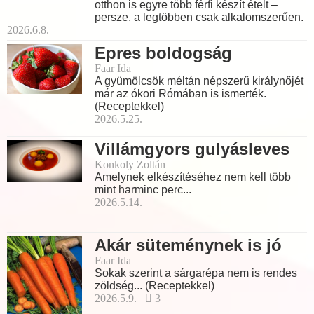
otthon is egyre több férfi készít ételt –
persze, a legtöbben csak alkalomszerűen.
2026.6.8.
Epres boldogság
Faar Ida
A gyümölcsök méltán népszerű királynőjét
már az ókori Rómában is ismerték.
(Receptekkel)
2026.5.25.
Villámgyors gulyásleves
Konkoly Zoltán
Amelynek elkészítéséhez nem kell több
mint harminc perc...
2026.5.14.
Akár süteménynek is jó
Faar Ida
Sokak szerint a sárgarépa nem is rendes
zöldség... (Receptekkel)
2026.5.9.
3