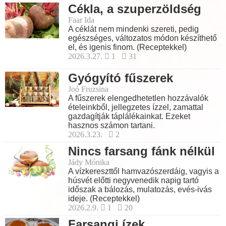
Cékla, a szuperzöldség
Faar Ida
A céklát nem mindenki szereti, pedig
egészséges, változatos módon készíthető
el, és igenis finom. (Receptekkel)
2026.3.27.
1
31
Gyógyító fűszerek
Joó Fruzsina
A fűszerek elengedhetetlen hozzávalók
ételeinkből, jellegzetes ízzel, zamattal
gazdagítják táplálékainkat. Ezeket
hasznos számon tartani.
2026.3.23.
2
Nincs farsang fánk nélkül
Jády Mónika
A vízkereszttől hamvazószerdáig, vagyis a
húsvét előtti negyvenedik napig tartó
időszak a bálozás, mulatozás, evés-ivás
ideje. (Receptekkel)
2026.2.9.
1
20
Farsangi ízek