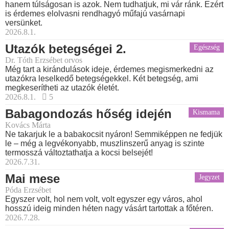
hanem túlságosan is azok. Nem tudhatjuk, mi vár ránk. Ezért
is érdemes elolvasni rendhagyó műfajú vasárnapi
versünket.
2026.8.1.
Utazók betegségei 2.
Egészség
Dr. Tóth Erzsébet orvos
Még tart a kirándulások ideje, érdemes megismerkedni az
utazókra leselkedő betegségekkel. Két betegség, ami
megkeserítheti az utazók életét.
2026.8.1.
5
Babagondozás hőség idején
Kismama
Kovács Márta
Ne takarjuk le a babakocsit nyáron! Semmiképpen ne fedjük
le – még a legvékonyabb, muszlinszerű anyag is szinte
termosszá változtathatja a kocsi belsejét!
2026.7.31.
Mai mese
Jegyzet
Póda Erzsébet
Egyszer volt, hol nem volt, volt egyszer egy város, ahol
hosszú ideig minden héten nagy vásárt tartottak a főtéren.
2026.7.28.