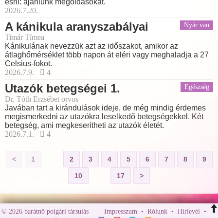
esni: ajánlunk megoldásokat.
2026.7.20.
A kánikula aranyszabályai
Nyár van
Timár Tímea
Kánikulának nevezzük azt az időszakot, amikor az
átlaghőmérséklet több napon át eléri vagy meghaladja a 27
Celsius-fokot.
2026.7.9.
4
Utazók betegségei 1.
Egészség
Dr. Tóth Erzsébet orvos
Javában tart a kirándulások ideje, de még mindig érdemes
megismerkedni az utazókra leselkedő betegségekkel. Két
betegség, ami megkeserítheti az utazók életét.
2026.7.1.
4
<
1
2
3
4
5
6
7
8
9
10
17
>
© 2026 barátnő polgári társulás
Impresszum
•
Rólunk
•
Hírlevél
•