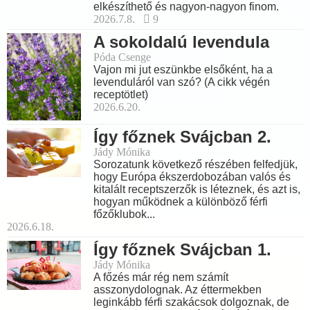
elkészíthető és nagyon-nagyon finom.
2026.7.8.
9
A sokoldalú levendula
Póda Csenge
Vajon mi jut eszünkbe elsőként, ha a
levenduláról van szó? (A cikk végén
receptötlet)
2026.6.20.
Így főznek Svájcban 2.
Jády Mónika
Sorozatunk következő részében felfedjük,
hogy Európa ékszerdobozában valós és
kitalált receptszerzők is léteznek, és azt is,
hogyan működnek a különböző férfi
főzőklubok...
2026.6.18.
Így főznek Svájcban 1.
Jády Mónika
A főzés már rég nem számít
asszonydolognak. Az éttermekben
leginkább férfi szakácsok dolgoznak, de