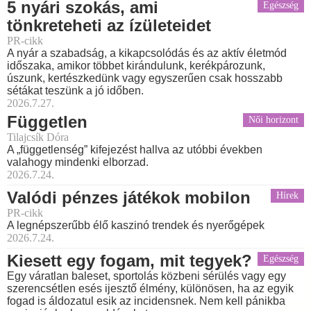
5 nyári szokás, ami
Egészség
tönkreteheti az ízületeidet
PR-cikk
A nyár a szabadság, a kikapcsolódás és az aktív életmód
időszaka, amikor többet kirándulunk, kerékpározunk,
úszunk, kertészkedünk vagy egyszerűen csak hosszabb
sétákat teszünk a jó időben.
2026.7.27.
Független
Női horizont
Tilajcsík Dóra
A „függetlenség” kifejezést hallva az utóbbi években
valahogy mindenki elborzad.
2026.7.24.
Valódi pénzes játékok mobilon
Hírek
PR-cikk
A legnépszerűbb élő kaszinó trendek és nyerőgépek
2026.7.24.
Kiesett egy fogam, mit tegyek?
Egészség
Egy váratlan baleset, sportolás közbeni sérülés vagy egy
szerencsétlen esés ijesztő élmény, különösen, ha az egyik
fogad is áldozatul esik az incidensnek. Nem kell pánikba