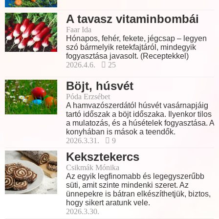
A tavasz vitaminbombái
Faar Ida
Hónapos, fehér, fekete, jégcsap – legyen
szó bármelyik retekfajtáról, mindegyik
fogyasztása javasolt. (Receptekkel)
2026.4.6.
25
Böjt, húsvét
Póda Erzsébet
A hamvazószerdától húsvét vasárnapjáig
tartó időszak a böjt időszaka. Ilyenkor tilos
a mulatozás, és a húsételek fogyasztása. A
konyhában is mások a teendők.
2026.3.31.
9
Keksztekercs
Csikmák Mónika
Az egyik legfinomabb és legegyszerűbb
süti, amit szinte mindenki szeret. Az
ünnepekre is bátran elkészíthetjük, biztos,
hogy sikert aratunk vele.
2026.3.30.