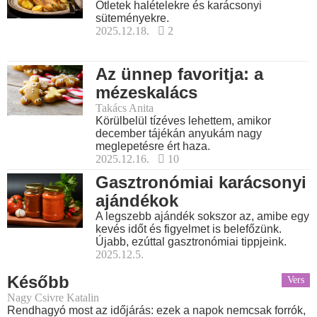
Ötletek halételekre és karácsonyi
süteményekre.
2025.12.18.
2
Az ünnep favoritja: a
mézeskalács
Takács Anita
Körülbelül tízéves lehettem, amikor
december tájékán anyukám nagy
meglepetésre ért haza.
2025.12.16.
10
Gasztronómiai karácsonyi
ajándékok
A legszebb ajándék sokszor az, amibe egy
kevés időt és figyelmet is belefőzünk.
Újabb, ezúttal gasztronómiai tippjeink.
2025.12.5.
Később
Vers
Nagy Csivre Katalin
Rendhagyó most az időjárás: ezek a napok nemcsak forrók,