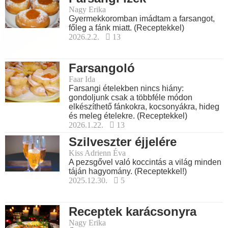
Nagy Erika
Gyermekkoromban imádtam a farsangot,
főleg a fánk miatt. (Receptekkel)
2026.2.2.
13
Farsangoló
Faar Ida
Farsangi ételekben nincs hiány:
gondoljunk csak a többféle módon
elkészíthető fánkokra, kocsonyákra, hideg
és meleg ételekre. (Receptekkel)
2026.1.22.
13
Szilveszter éjjelére
Kiss Adrienn Éva
A pezsgővel való koccintás a világ minden
táján hagyomány. (Receptekkel!)
2025.12.30.
5
Receptek karácsonyra
Nagy Erika