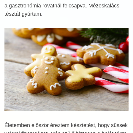
a gasztronómia rovatnál felcsapva. Mézeskalács
tésztát gyúrtam.
Életemben először éreztem késztetést, hogy süssek