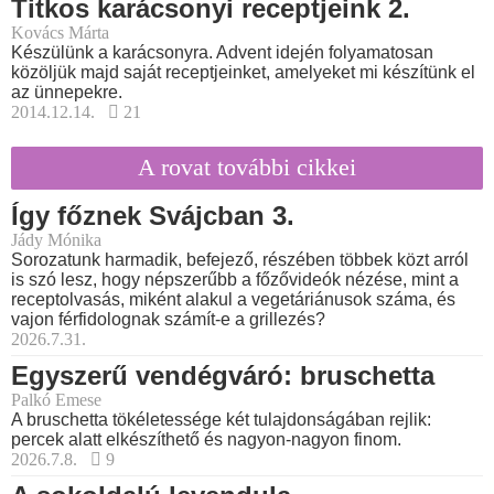
Titkos karácsonyi receptjeink 2.
Kovács Márta
Készülünk a karácsonyra. Advent idején folyamatosan
közöljük majd saját receptjeinket, amelyeket mi készítünk el
az ünnepekre.
2014.12.14.
21
A rovat további cikkei
Így főznek Svájcban 3.
Jády Mónika
Sorozatunk harmadik, befejező, részében többek közt arról
is szó lesz, hogy népszerűbb a főzővideók nézése, mint a
receptolvasás, miként alakul a vegetáriánusok száma, és
vajon férfidolognak számít-e a grillezés?
2026.7.31.
Egyszerű vendégváró: bruschetta
Palkó Emese
A bruschetta tökéletessége két tulajdonságában rejlik:
percek alatt elkészíthető és nagyon-nagyon finom.
2026.7.8.
9