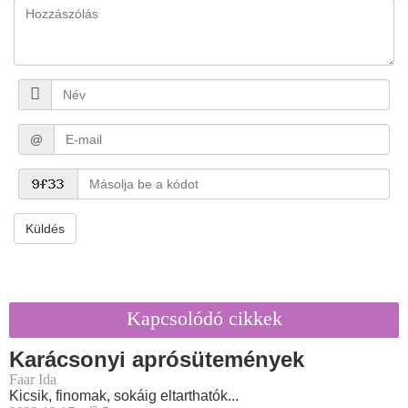
@
Küldés
Kapcsolódó cikkek
Karácsonyi aprósütemények
Faar Ida
Kicsik, finomak, sokáig eltarthatók...