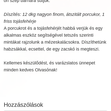
on szép barnára sütjük.
Díszítés: 12 dkg nagyon finom, átszitált porcukor, 1
friss tojásfehérje
A porcukrot és a tojásfehérjét habbá verjük és egy
alkalmas eszköz segítségével tetszés szerinti
mintákat rajzolunk a mézeskalácsokra. Díszíthetünk
habzsákkal, ecsettel, de egy zacskó is megteszi.
Kellemes készülődést, és varázslatos ünnepet
minden kedves Olvasónak!
Hozzászólások