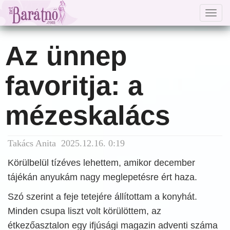
Togg
navig
Az ünnep
favoritja: a
mézeskalács
Takács Anita 2025.12.16. 0:19
Körülbelül tízéves lehettem, amikor december
tájékán anyukám nagy meglepetésre ért haza.
Szó szerint a feje tetejére állítottam a konyhát.
Minden csupa liszt volt körülöttem, az
étkezőasztalon egy ifjúsági magazin adventi száma