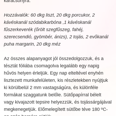
karácsonyra.
Hozzávalók: 60 dkg liszt, 20 dkg porcukor, 2
kávéskanál szódabikarbóna ,1 kávéskanál
fűszerkeverék (őrölt szegfűszeg, fahéj,
szerecsendió, gyömbér, ánizs), 2 tojás, 2 evőkanál
puha margarin, 20 dkg méz
Az összes alapanyagot jól összedolgozzuk, és a
tésztát fóliába csomagolva legalább egy napig
hűvös helyen érleljük. Egy nap elteltével enyhén
lisztezett munkafelületen, kis részletekben nyújtjuk
ki körülbelül 2 mm vastagságúra, és különféle
formákat szaggatunk belőle. Sütőpapírral bélelt
vagy kivajazott tepsire helyezzük, és tojássárgájával
megkenegetjük. Előmelegített sütőbe téve 180 ºC-