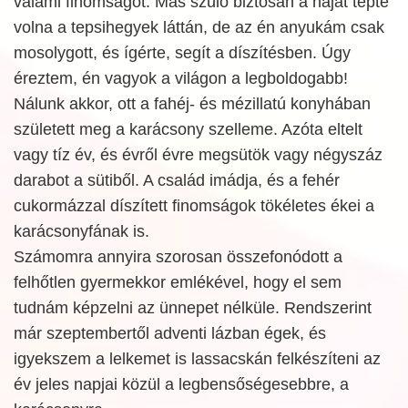
valami finomságot. Más szülő biztosan a haját tépte
volna a tepsihegyek láttán, de az én anyukám csak
mosolygott, és ígérte, segít a díszítésben. Úgy
éreztem, én vagyok a világon a legboldogabb!
Nálunk akkor, ott a fahéj- és mézillatú konyhában
született meg a karácsony szelleme. Azóta eltelt
vagy tíz év, és évről évre megsütök vagy négyszáz
darabot a sütiből. A család imádja, és a fehér
cukormázzal díszített finomságok tökéletes ékei a
karácsonyfának is.
Számomra annyira szorosan összefonódott a
felhőtlen gyermekkor emlékével, hogy el sem
tudnám képzelni az ünnepet nélküle. Rendszerint
már szeptembertől adventi lázban égek, és
igyekszem a lelkemet is lassacskán felkészíteni az
év jeles napjai közül a legbensőségesebbre, a