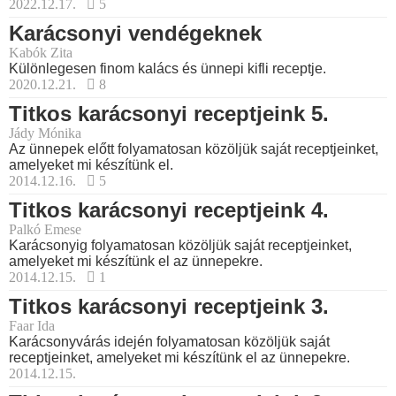
2022.12.17.
5
Karácsonyi vendégeknek
Kabók Zita
Különlegesen finom kalács és ünnepi kifli receptje.
2020.12.21.
8
Titkos karácsonyi receptjeink 5.
Jády Mónika
Az ünnepek előtt folyamatosan közöljük saját receptjeinket,
amelyeket mi készítünk el.
2014.12.16.
5
Titkos karácsonyi receptjeink 4.
Palkó Emese
Karácsonyig folyamatosan közöljük saját receptjeinket,
amelyeket mi készítünk el az ünnepekre.
2014.12.15.
1
Titkos karácsonyi receptjeink 3.
Faar Ida
Karácsonyvárás idején folyamatosan közöljük saját
receptjeinket, amelyeket mi készítünk el az ünnepekre.
2014.12.15.