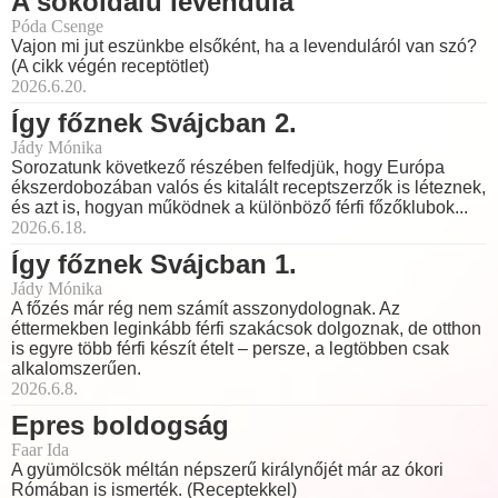
A sokoldalú levendula
Póda Csenge
Vajon mi jut eszünkbe elsőként, ha a levenduláról van szó?
(A cikk végén receptötlet)
2026.6.20.
Így főznek Svájcban 2.
Jády Mónika
Sorozatunk következő részében felfedjük, hogy Európa
ékszerdobozában valós és kitalált receptszerzők is léteznek,
és azt is, hogyan működnek a különböző férfi főzőklubok...
2026.6.18.
Így főznek Svájcban 1.
Jády Mónika
A főzés már rég nem számít asszonydolognak. Az
éttermekben leginkább férfi szakácsok dolgoznak, de otthon
is egyre több férfi készít ételt – persze, a legtöbben csak
alkalomszerűen.
2026.6.8.
Epres boldogság
Faar Ida
A gyümölcsök méltán népszerű királynőjét már az ókori
Rómában is ismerték. (Receptekkel)