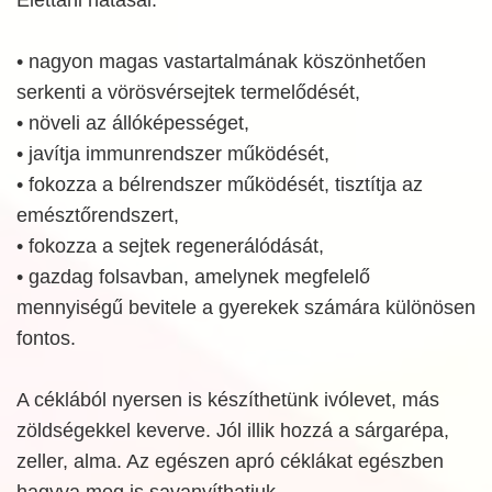
• nagyon magas vastartalmának köszönhetően
serkenti a vörösvérsejtek termelődését,
• növeli az állóképességet,
• javítja immunrendszer működését,
• fokozza a bélrendszer működését, tisztítja az
emésztőrendszert,
• fokozza a sejtek regenerálódását,
• gazdag folsavban, amelynek megfelelő
mennyiségű bevitele a gyerekek számára különösen
fontos.
A céklából nyersen is készíthetünk ivólevet, más
zöldségekkel keverve. Jól illik hozzá a sárgarépa,
zeller, alma. Az egészen apró céklákat egészben
hagyva meg is savanyíthatjuk.