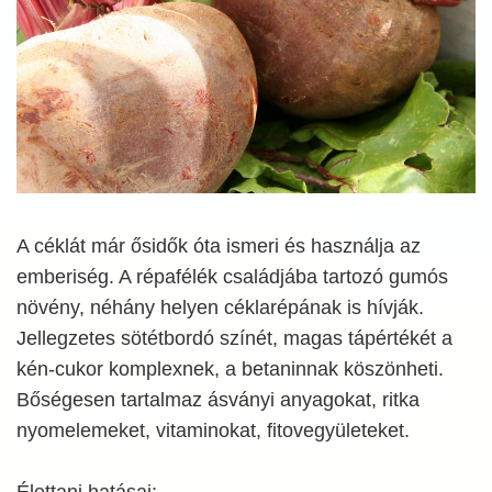
A céklát már ősidők óta ismeri és használja az
emberiség. A répafélék családjába tartozó gumós
növény, néhány helyen céklarépának is hívják.
Jellegzetes sötétbordó színét, magas tápértékét a
kén-cukor komplexnek, a betaninnak köszönheti.
Bőségesen tartalmaz ásványi anyagokat, ritka
nyomelemeket, vitaminokat, fitovegyületeket.
Élettani hatásai: