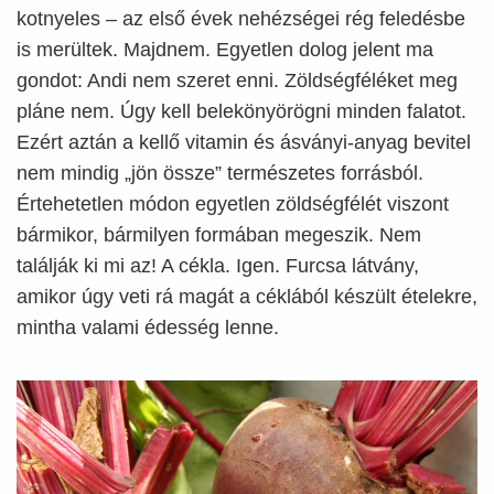
kotnyeles – az első évek nehézségei rég feledésbe
is merültek. Majdnem. Egyetlen dolog jelent ma
gondot: Andi nem szeret enni. Zöldségféléket meg
pláne nem. Úgy kell belekönyörögni minden falatot.
Ezért aztán a kellő vitamin és ásványi-anyag bevitel
nem mindig „jön össze” természetes forrásból.
Értehetetlen módon egyetlen zöldségfélét viszont
bármikor, bármilyen formában megeszik. Nem
találják ki mi az! A cékla. Igen. Furcsa látvány,
amikor úgy veti rá magát a céklából készült ételekre,
mintha valami édesség lenne.