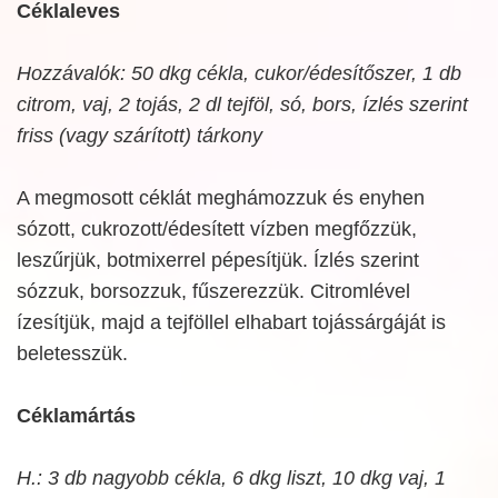
Céklaleves
Hozzávalók: 50 dkg cékla, cukor/édesítőszer, 1 db
citrom, vaj, 2 tojás, 2 dl tejföl, só, bors, ízlés szerint
friss (vagy szárított) tárkony
A megmosott céklát meghámozzuk és enyhen
sózott, cukrozott/édesített vízben megfőzzük,
leszűrjük, botmixerrel pépesítjük. Ízlés szerint
sózzuk, borsozzuk, fűszerezzük. Citromlével
ízesítjük, majd a tejföllel elhabart tojássárgáját is
beletesszük.
Céklamártás
H.: 3 db nagyobb cékla, 6 dkg liszt, 10 dkg vaj, 1