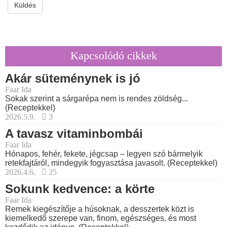
Küldés
Kapcsolódó cikkek
Akár süteménynek is jó
Faar Ida
Sokak szerint a sárgarépa nem is rendes zöldség...
(Receptekkel)
2026.5.9.
3
A tavasz vitaminbombái
Faar Ida
Hónapos, fehér, fekete, jégcsap – legyen szó bármelyik
retekfajtáról, mindegyik fogyasztása javasolt. (Receptekkel)
2026.4.6.
25
Sokunk kedvence: a körte
Faar Ida
Remek kiegészítője a húsoknak, a desszertek közt is
kiemelkedő szerepe van, finom, egészséges, és most