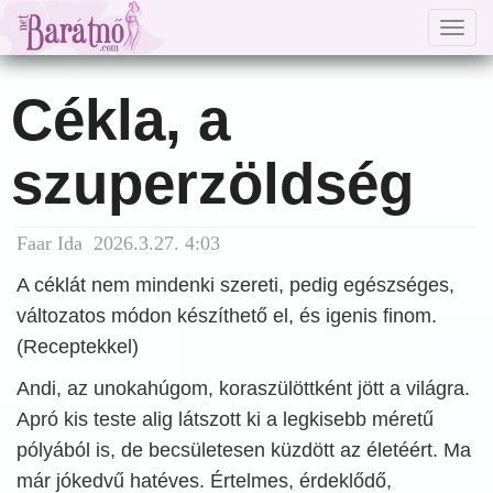
Togg
navig
Cékla, a
szuperzöldség
Faar Ida 2026.3.27. 4:03
A céklát nem mindenki szereti, pedig egészséges,
változatos módon készíthető el, és igenis finom.
(Receptekkel)
Andi, az unokahúgom, koraszülöttként jött a világra.
Apró kis teste alig látszott ki a legkisebb méretű
pólyából is, de becsületesen küzdött az életéért. Ma
már jókedvű hatéves. Értelmes, érdeklődő,