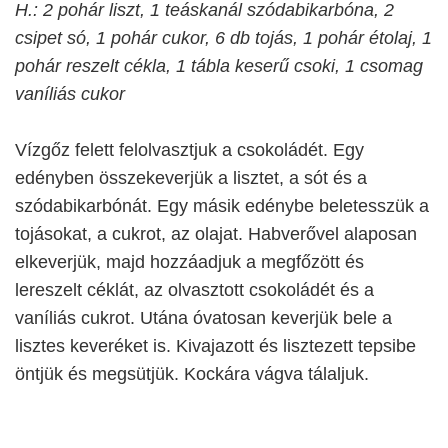
H.: 2 pohár liszt, 1 teáskanál szódabikarbóna, 2
csipet só, 1 pohár cukor, 6 db tojás, 1 pohár étolaj, 1
pohár reszelt cékla, 1 tábla keserű csoki, 1 csomag
vaníliás cukor
Vízgőz felett felolvasztjuk a csokoládét. Egy
edényben összekeverjük a lisztet, a sót és a
szódabikarbónát. Egy másik edénybe beletesszük a
tojásokat, a cukrot, az olajat. Habverővel alaposan
elkeverjük, majd hozzáadjuk a megfőzött és
lereszelt céklát, az olvasztott csokoládét és a
vaníliás cukrot. Utána óvatosan keverjük bele a
lisztes keveréket is. Kivajazott és lisztezett tepsibe
öntjük és megsütjük. Kockára vágva tálaljuk.