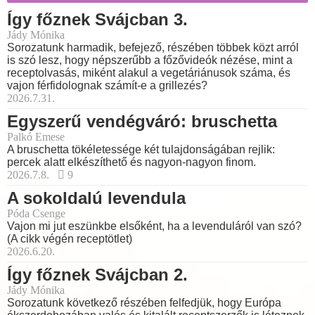
Így főznek Svájcban 3.
Jády Mónika
Sorozatunk harmadik, befejező, részében többek közt arról
is szó lesz, hogy népszerűbb a főzővideók nézése, mint a
receptolvasás, miként alakul a vegetáriánusok száma, és
vajon férfidolognak számít-e a grillezés?
2026.7.31.
Egyszerű vendégváró: bruschetta
Palkó Emese
A bruschetta tökéletessége két tulajdonságában rejlik:
percek alatt elkészíthető és nagyon-nagyon finom.
2026.7.8.
9
A sokoldalú levendula
Póda Csenge
Vajon mi jut eszünkbe elsőként, ha a levenduláról van szó?
(A cikk végén receptötlet)
2026.6.20.
Így főznek Svájcban 2.
Jády Mónika
Sorozatunk következő részében felfedjük, hogy Európa