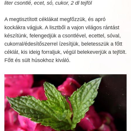
liter csontlé, ecet, só, cukor, 2 dl tejföl
A megtisztított céklákat megfőzzük, és apró
kockákra vágjuk. A lisztből a vajon világos rántást
készítünk, felengedjük a csontlével, ecettel, sóval,
cukorral/édesítőszerrel ízesítjük, beletesszük a főtt
céklát, kis ideig forraljuk, végül belekeverjük a tejfölt.
Főtt és sült húsokhoz kiváló.