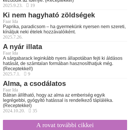
kezdődik az idénye. (Receptekkel)
2025.9.23.
19
Ki nem hagyható zöldségek
Faar Ida
Paprika, paradicsom – ha gyermekünk nyersen nem szereti,
kínáljuk neki ételek hozzávalóiként.
2025.7.26.
A nyár illata
Faar Ida
A sárgabarack leginkább nyers állapotában fejti ki áldásos
hatását, de számtalan formában hasznosíthatjuk még.
(Receptekkel!)
2025.7.1.
9
Alma, a csodálatos
Faar Ida
Bátran állítható, hogy az alma az emberiség egyik
legrégebbi, gyógyító hatással is rendelkező tápláléka.
(Receptekkel)
2024.10.20.
35
A rovat további cikkei