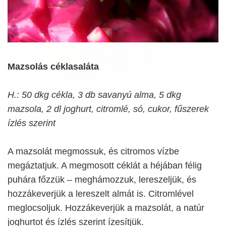
Mazsolás céklasaláta
H.: 50 dkg cékla, 3 db savanyú alma, 5 dkg
mazsola, 2 dl joghurt, citromlé, só, cukor, fűszerek
ízlés szerint
A mazsolát megmossuk, és citromos vízbe
megáztatjuk. A megmosott céklát a héjában félig
puhára főzzük – meghámozzuk, lereszeljük, és
hozzákeverjük a lereszelt almát is. Citromlével
meglocsoljuk. Hozzákeverjük a mazsolát, a natúr
joghurtot és ízlés szerint ízesítjük.