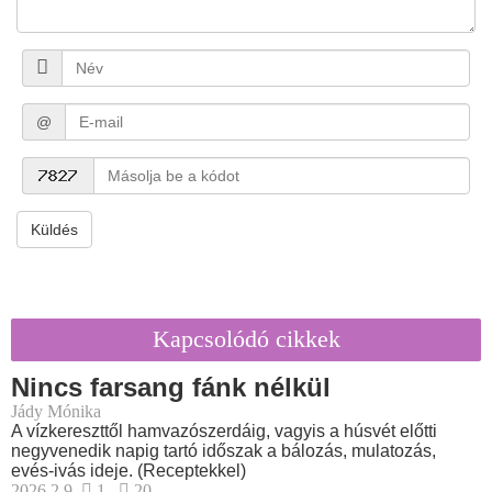
@
Küldés
Kapcsolódó cikkek
Nincs farsang fánk nélkül
Jády Mónika
A vízkereszttől hamvazószerdáig, vagyis a húsvét előtti
negyvenedik napig tartó időszak a bálozás, mulatozás,
evés-ivás ideje. (Receptekkel)
2026.2.9.
1
20