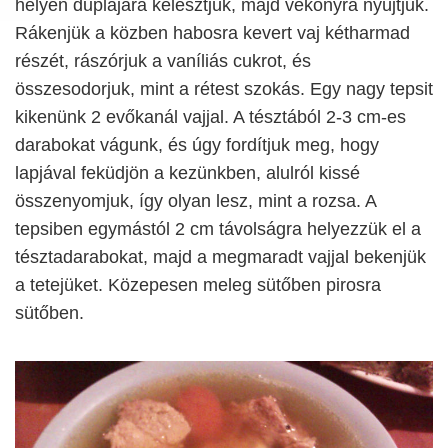
helyen duplájára kelesztjük, majd vékonyra nyújtjuk.
Rákenjük a közben habosra kevert vaj kétharmad
részét, rászórjuk a vaníliás cukrot, és
összesodorjuk, mint a rétest szokás. Egy nagy tepsit
kikenünk 2 evőkanál vajjal. A tésztából 2-3 cm-es
darabokat vágunk, és úgy fordítjuk meg, hogy
lapjával feküdjön a kezünkben, alulról kissé
összenyomjuk, így olyan lesz, mint a rozsa. A
tepsiben egymástól 2 cm távolságra helyezzük el a
tésztadarabokat, majd a megmaradt vajjal bekenjük
a tetejüket. Közepesen meleg sütőben pirosra
sütőben.