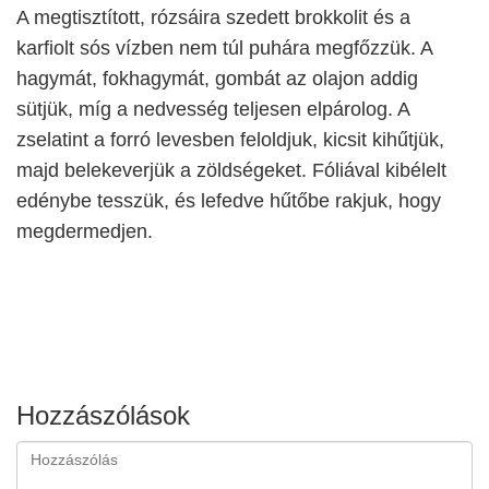
A megtisztított, rózsáira szedett brokkolit és a
karfiolt sós vízben nem túl puhára megfőzzük. A
hagymát, fokhagymát, gombát az olajon addig
sütjük, míg a nedvesség teljesen elpárolog. A
zselatint a forró levesben feloldjuk, kicsit kihűtjük,
majd belekeverjük a zöldségeket. Fóliával kibélelt
edénybe tesszük, és lefedve hűtőbe rakjuk, hogy
megdermedjen.
Hozzászólások