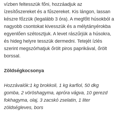
vízben feltesszük főni, hozzáadjuk az
ízesítőszereket és a fűszereket. Kis lángon, lassan
készre főzzük (legalább 3 óra). A megfőtt húsokból a
nagyobb csontokat kivesszük és a mélytányérokba
egyenlően szétosztjuk. A levet rászűrjük a húsokra,
és hideg helyre tesszük dermedni. Tetejét ízlés
szerint megszórhatjuk őrölt piros paprikával, őrölt
borssal.
Zöldségkocsonya
Hozzávalók:1 kg brokkoli, 1 kg karfiol, 50 dkg
gomba, 2 vöröshagyma, apróra vágva, 10 gerezd
fokhagyma, olaj, 3 zacskó zselatin, 1 liter
zöldségleves, bors