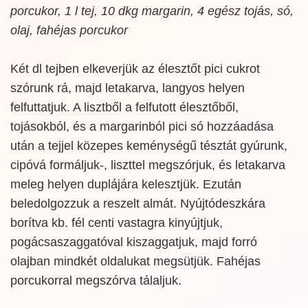
porcukor, 1 l tej, 10 dkg margarin, 4 egész tojás, só,
olaj, fahéjas porcukor
Két dl tejben elkeverjük az élesztőt pici cukrot
szórunk rá, majd letakarva, langyos helyen
felfuttatjuk. A lisztből a felfutott élesztőből,
tojásokból, és a margarinból pici só hozzáadása
után a tejjel közepes keménységű tésztát gyúrunk,
cipóvá formáljuk-, liszttel megszórjuk, és letakarva
meleg helyen duplájára kelesztjük. Ezután
beledolgozzuk a reszelt almát. Nyújtódeszkára
borítva kb. fél centi vastagra kinyújtjuk,
pogácsaszaggatóval kiszaggatjuk, majd forró
olajban mindkét oldalukat megsütjük. Fahéjas
porcukorral megszórva tálaljuk.