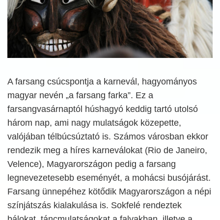
A farsang csúcspontja a karnevál, hagyományos
magyar nevén „a farsang farka”. Ez a
farsangvasárnaptól húshagyó keddig tartó utolsó
három nap, ami nagy mulatságok közepette,
valójában télbúcsúztató is. Számos városban ekkor
rendezik meg a híres karneválokat (Rio de Janeiro,
Velence), Magyarországon pedig a farsang
legnevezetesebb eseményét, a mohácsi busójárást.
Farsang ünnepéhez kötődik Magyarországon a népi
színjátszás kialakulása is. Sokfelé rendeztek
bálokat, táncmulatságokat a falvakban, illetve a