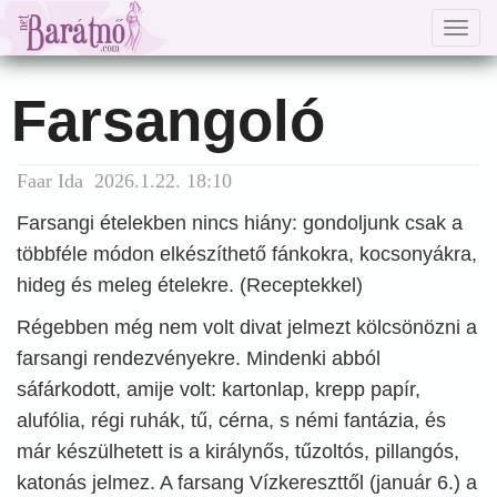
Togg
navig
Farsangoló
Faar Ida 2026.1.22. 18:10
Farsangi ételekben nincs hiány: gondoljunk csak a
többféle módon elkészíthető fánkokra, kocsonyákra,
hideg és meleg ételekre. (Receptekkel)
Régebben még nem volt divat jelmezt kölcsönözni a
farsangi rendezvényekre. Mindenki abból
sáfárkodott, amije volt: kartonlap, krepp papír,
alufólia, régi ruhák, tű, cérna, s némi fantázia, és
már készülhetett is a királynős, tűzoltós, pillangós,
katonás jelmez. A farsang Vízkereszttől (január 6.) a