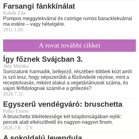
Farsangi fánkkínálat
Kabók Zita
Pompos meggylekvárral és csöröge rumos baracklekvárral
ma estére – vagy hétvégére.
2011.1.20.
A rovat további cikkei
Így főznek Svájcban 3.
Jády Mónika
Sorozatunk harmadik, befejező, részében többek közt arról
is szó lesz, hogy népszerűbb a főzővideók nézése, mint a
receptolvasás, miként alakul a vegetáriánusok száma, és
vajon férfidolognak számít-e a grillezés?
2026.7.31.
Egyszerű vendégváró: bruschetta
Palkó Emese
A bruschetta tökéletessége két tulajdonságában rejlik:
percek alatt elkészíthető és nagyon-nagyon finom.
2026.7.8.
9
A sokoldalú levendula