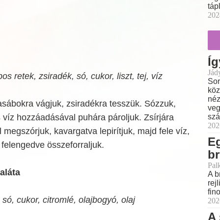
táp
202
Íg
Jád
 retek, zsiradék, só, cukor, liszt, tej, víz
Sor
köz
néz
asábokra vágjuk, zsiradékra tesszük. Sózzuk,
veg
szá
víz hozzáadásával puhára pároljuk. Zsírjára
202
el megszórjuk, kavargatva lepirítjuk, majd fele víz,
E
l felengedve összeforraljuk.
br
Pal
aláta
A b
rej
fin
só, cukor, citromlé, olajbogyó, olaj
202
A 