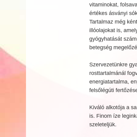
vitaminokat, folsava
értékes ásványi sók
Tartalmaz még ként
illóolajokat is, ame
gyógyhatását szám
betegség megelőzés
Szervezetünkre gya
rosttartalmánál fog
energiatartalma, eny
felsőlégúti fertőzés
Kiváló alkotója a s
is. Finom íze legin
szeleteljük.