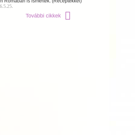
ri Rómában is ismerték. (Receptekkel)
6.5.25.
További cikkek