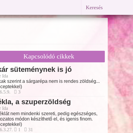
Keresés
Kapcsolódó cikkek
ár süteménynek is jó
r Ida
ak szerint a sárgarépa nem is rendes zöldség...
ceptekkel)
6.5.9.
3
kla, a szuperzöldség
r Ida
éklát nem mindenki szereti, pedig egészséges,
tozatos módon készíthető el, és igenis finom.
ceptekkel)
6.3.27.
1
31