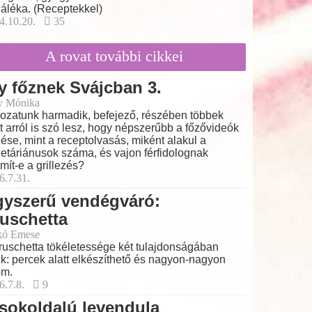
láléka. (Receptekkel)
4.10.20.
35
A rovat további cikkei
y főznek Svájcban 3.
y Mónika
ozatunk harmadik, befejező, részében többek
t arról is szó lesz, hogy népszerűbb a főzővideók
ése, mint a receptolvasás, miként alakul a
etáriánusok száma, és vajon férfidolognak
mít-e a grillezés?
6.7.31.
gyszerű vendégváró:
uschetta
kó Emese
ruschetta tökéletessége két tulajdonságában
lik: percek alatt elkészíthető és nagyon-nagyon
om.
6.7.8.
9
sokoldalú levendula