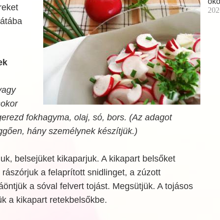
óko
reket
202
látába
ek
vagy
sokor
 gerezd fokhagyma, olaj, só, bors. (Az adagot
üggően, hány személynek készítjük.)
uk, belsejüket kikaparjuk. A kikapart belsőket
rászórjuk a felaprított snidlinget, a zúzott
öntjük a sóval felvert tojást. Megsütjük. A tojásos
ük a kikapart retekbelsőkbe.