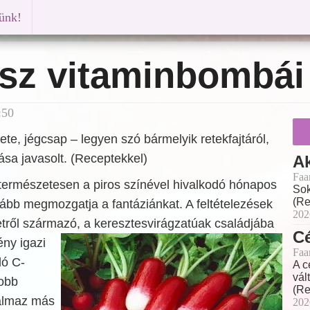
künk!
asz vitaminbombái
:50
ete, jégcsap – legyen szó bármelyik retekfajtáról,
sa javasolt. (Receptekkel)
Ak
Faa
 természetesen a piros színével hivalkodó hónapos
Sok
(Re
kább megmozgatja a fantáziánkat. A feltételezések
202
etről származó, a keresztesvirágzatúak családjába
Cé
vény
igazi
Faa
ló C-
A c
vál
yobb
(Re
almaz más
202