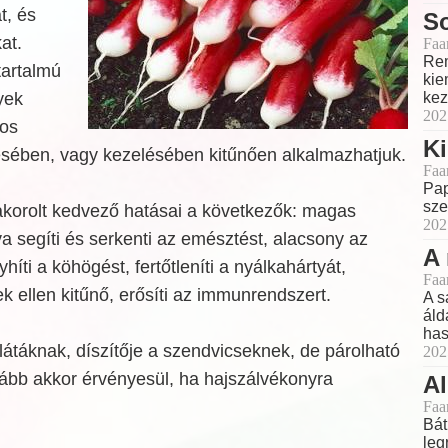
t, és
So
at.
Faa
Rem
artalmú
kie
lyek
kez
202
os
K
ében, vagy kezelésében kitűnően alkalmazhatjuk.
Faa
Pap
sze
korolt kedvező hatásai a következők: magas
202
va segíti és serkenti az emésztést, alacsony az
A 
híti a köhögést, fertőtleníti a nyálkahártyát,
Faa
ek ellen kitűnő, erősíti az immunrendszert.
A s
áld
has
alátáknak, díszítője a szendvicseknek, de párolható
202
kább akkor érvényesül, ha hajszálvékonyra
Al
Faa
Bát
leg