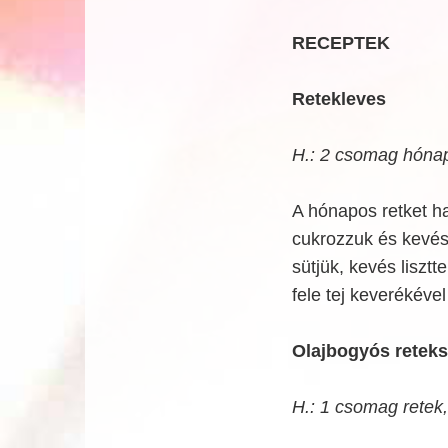
RECEPTEK
Retekleves
H.: 2 csomag hónapos
A hónapos retket h
cukrozzuk és kevés 
sütjük, kevés lisztt
fele tej keverékéve
Olajbogyós reteks
H.: 1 csomag retek, 