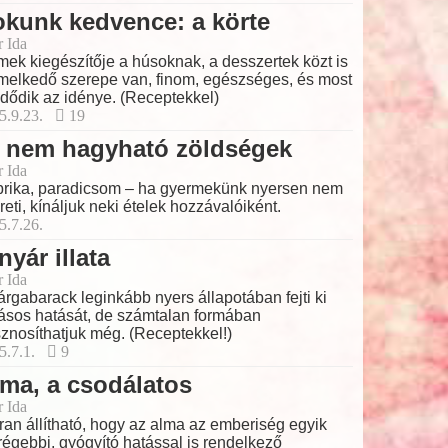
kunk kedvence: a körte
r Ida
ek kiegészítője a húsoknak, a desszertek közt is
melkedő szerepe van, finom, egészséges, és most
dődik az idénye. (Receptekkel)
5.9.23.
19
i nem hagyható zöldségek
r Ida
rika, paradicsom – ha gyermekünk nyersen nem
reti, kínáljuk neki ételek hozzávalóiként.
5.7.26.
nyár illata
r Ida
árgabarack leginkább nyers állapotában fejti ki
ásos hatását, de számtalan formában
znosíthatjuk még. (Receptekkel!)
5.7.1.
9
ma, a csodálatos
r Ida
ran állítható, hogy az alma az emberiség egyik
régebbi, gyógyító hatással is rendelkező