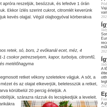
et apróra reszeljük, besózzuk, és lefedve 1 órán
Pód
Vaj
juk. Ekkor ízlés szerint cukrot, citromlét keverünk
van
202
uk kevés olajjal. Végül olajbogyóval körberakva
Íg
Jád
Sor
Eur
rec
műk
s retek, só, bors, 2 evőkanál ecet, méz, 4
202
 1-1 csokor petrezselyem, kapor, turbolya, citromfű,
Íg
 és metélőhagyma
Jád
A f
étt
megmosott retket vékony szeletekre vágjuk. A sót, a
ott
leg
 mézet és az olajat elkeverjük, beletesszük a retket,
202
rva körülbelül 20 percig érleljük. A
E
öblítjük, szárazra
rázzuk és lecsipkedjük a leveleit.
Faa
A g
rikákra