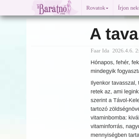
Rovatok
Írjon ne
A tav
Faar Ida 2026.4.6. 2
Hónapos, fehér, fek
mindegyik fogyasztá
Ilyenkor tavasszal,
retek az, ami legin
szerint a Távol-Kel
tartozó zöldségnö
vitaminbomba: kivá
vitaminforrás, nag
mennyiségben tart