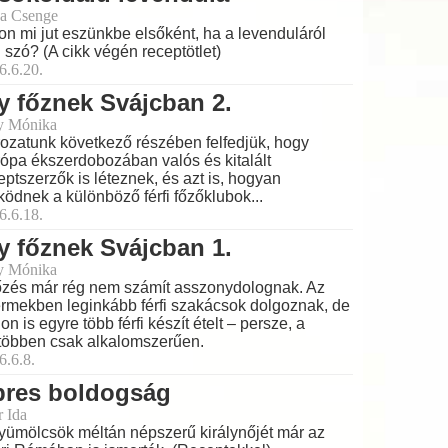
a Csenge
on mi jut eszünkbe elsőként, ha a levenduláról
 szó? (A cikk végén receptötlet)
6.6.20.
y főznek Svájcban 2.
y Mónika
ozatunk következő részében felfedjük, hogy
ópa ékszerdobozában valós és kitalált
eptszerzők is léteznek, és azt is, hogyan
ödnek a különböző férfi főzőklubok...
6.6.18.
y főznek Svájcban 1.
y Mónika
őzés már rég nem számít asszonydolognak. Az
ermekben leginkább férfi szakácsok dolgoznak, de
hon is egyre több férfi készít ételt – persze, a
többen csak alkalomszerűen.
6.6.8.
pres boldogság
r Ida
yümölcsök méltán népszerű királynőjét már az