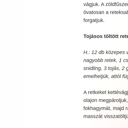
vágjuk. A zöldfűsze
óvatosan a reteksa
forgatjuk.
Tojásos töltött ret
H.: 12 db közepes 
nagyobb retek, 1 c
snidling, 3 tojás, 2
emelhetjük, attól f
A retkeket kettévágj
olajon megpároljuk, 
fokhagymát, majd rá
masszát visszatöltj