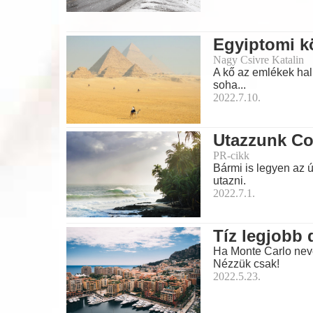
Egyiptomi k
Nagy Csivre Katalin
A kő az emlékek hal
soha...
2022.7.10.
Utazzunk Co
PR-cikk
Bármi is legyen az 
utazni.
2022.7.1.
Tíz legjobb
Ha Monte Carlo neve
Nézzük csak!
2022.5.23.