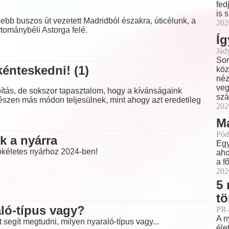
fed
is 
ebb buszos út vezetett Madridból északra, úticélunk, a
202
rtománybéli Astorga felé.
Íg
Jád
Sor
énteskedni! (1)
köz
néz
veg
tás, de sokszor tapasztalom, hogy a kívánságaink
szá
észen más módon teljesülnek, mint ahogy azt eredetileg
202
M
Pód
k a nyárra
Egy
tökéletes nyárhoz 2024-ben!
aho
a f
202
5 
tö
ló-típus vagy?
PR-
A n
 segít megtudni, milyen nyaraló-típus vagy...
éle