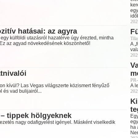
ker
egy
idő
202
zitív hatásai: az agyra
F
 egy külföldi utazásról hazatérve úgy érezted, mintha
Til
? Ez az agyad növekedésének köszönhető!
A „
val
202
Va
tnivalói
m
PR-
n kívül? Las Vegas világszerte közismert fényűző
A l
l és vad bulijairól...
202
Ki
t
 – tippek hölgyeknek
Egy
egy
vezetés nagy odafigyelést igényel. Másként viselkedik
ha 
Nem