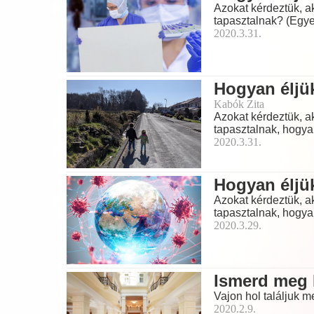
Azokat kérdeztük, ak
tapasztalnak? (Egye
2020.3.31.
Hogyan éljük
Kabók Zita
Azokat kérdeztük, ak
tapasztalnak, hogyan
2020.3.31.
Hogyan éljük
Azokat kérdeztük, ak
tapasztalnak, hogyan
2020.3.29.
Ismerd meg B
Vajon hol találjuk 
2020.2.9.