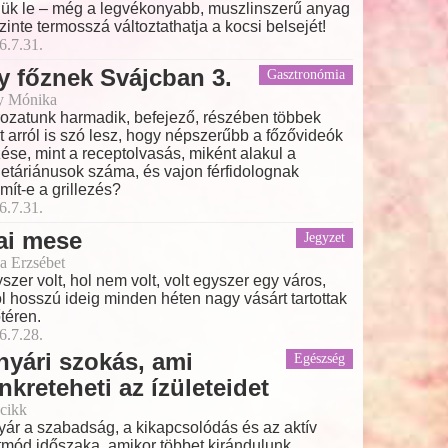
jük le – még a legvékonyabb, muszlinszerű anyag
szinte termosszá változtathatja a kocsi belsejét!
6.7.31.
y főznek Svájcban 3.
Gasztronómia
y Mónika
ozatunk harmadik, befejező, részében többek
t arról is szó lesz, hogy népszerűbb a főzővideók
ése, mint a receptolvasás, miként alakul a
etáriánusok száma, és vajon férfidolognak
mít-e a grillezés?
6.7.31.
ai mese
Jegyzet
a Erzsébet
szer volt, hol nem volt, volt egyszer egy város,
l hosszú ideig minden héten nagy vásárt tartottak
őtéren.
6.7.28.
nyári szokás, ami
Egészség
nkreteheti az ízületeidet
cikk
yár a szabadság, a kikapcsolódás és az aktív
tmód időszaka, amikor többet kirándulunk,