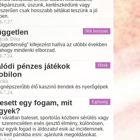
ékpározunk, úszunk, kertészkedünk vagy
szerűen csak hosszabb sétákat teszünk a jó
ben.
6.7.27.
üggetlen
Női horizont
ajcsík Dóra
függetlenség” kifejezést hallva az utóbbi években
ahogy mindenki elborzad.
6.7.24.
lódi pénzes játékok
Hírek
obilon
cikk
egnépszerűbb élő kaszinó trendek és nyerőgépek
6.7.24.
esett egy fogam, mit
Egészség
egyek?
 váratlan baleset, sportolás közbeni sérülés vagy
 szerencsétlen esés ijesztő élmény, különösen,
az egyik fogad is áldozatul esik az incidensnek.
 kell pánikba esni: ajánlunk megoldásokat.