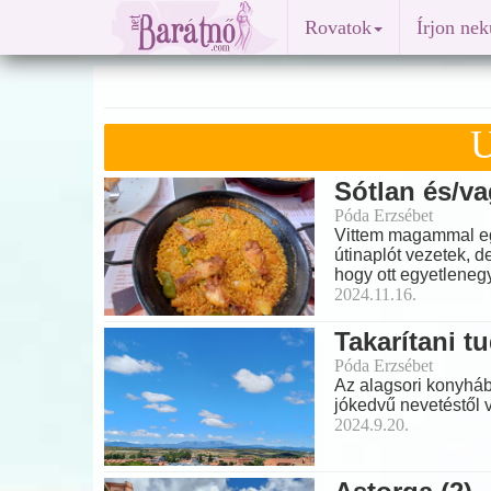
Rovatok
Írjon ne
U
Sótlan és/va
Póda Erzsébet
Vittem magammal egy
útinaplót vezetek, de
hogy ott egyetlenegy
2024.11.16.
Takarítani tu
Póda Erzsébet
Az alagsori konyháb
jókedvű nevetéstől 
2024.9.20.