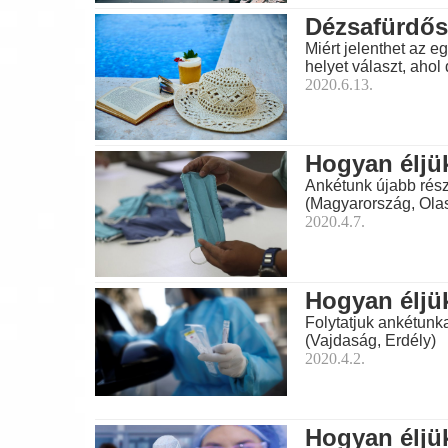
Dézsafürdős
Miért jelenthet az 
helyet választ, ahol
2020.6.13.
Hogyan éljük
Ankétunk újabb rész
(Magyarország, Ola
2020.4.7.
Hogyan éljük
Folytatjuk ankétunka
(Vajdaság, Erdély)
2020.4.2.
Hogyan éljük