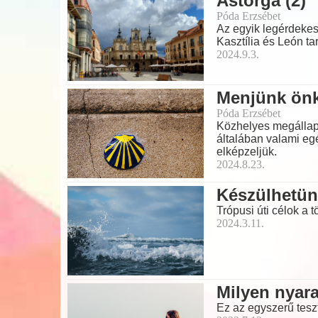
Astorga (2)
Póda Erzsébet
Az egyik legérdekes
Kasztília és León ta
2024.9.3.
Menjünk önk
Póda Erzsébet
Közhelyes megállapí
általában valami eg
elképzeljük.
2024.8.23.
Készülhetün
Trópusi úti célok a 
2024.3.11.
Milyen nyara
Ez az egyszerű teszt