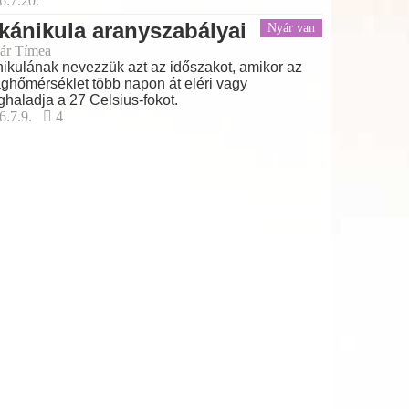
6.7.20.
kánikula aranyszabályai
Nyár van
ár Tímea
ikulának nevezzük azt az időszakot, amikor az
aghőmérséklet több napon át eléri vagy
haladja a 27 Celsius-fokot.
6.7.9.
4