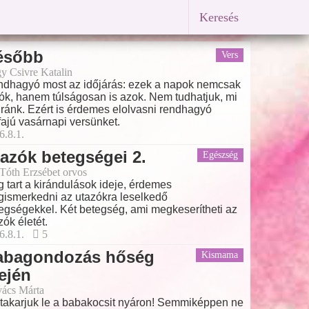
Keresés
ésőbb
Vers
y Csivre Katalin
dhagyó most az időjárás: ezek a napok nemcsak
rók, hanem túlságosan is azok. Nem tudhatjuk, mi
 ránk. Ezért is érdemes elolvasni rendhagyó
ajú vasárnapi versünket.
6.8.1.
azók betegségei 2.
Egészség
 Tóth Erzsébet orvos
 tart a kirándulások ideje, érdemes
ismerkedni az utazókra leselkedő
egségekkel. Két betegség, ami megkeserítheti az
zók életét.
6.8.1.
5
abagondozás hőség
Kismama
ején
ács Márta
takarjuk le a babakocsit nyáron! Semmiképpen ne