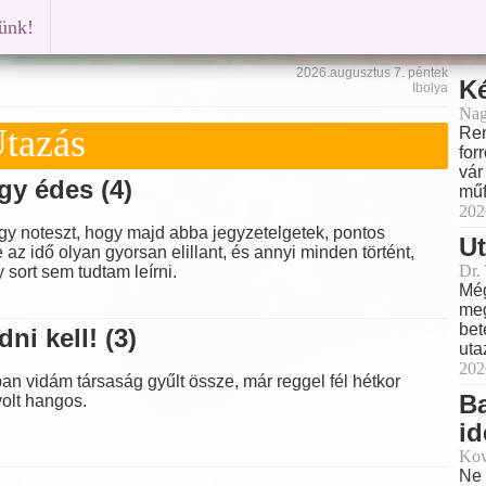
künk!
2026.augusztus 7. péntek
K
Ibolya
Nag
tazás
Ren
for
vár
gy édes (4)
műf
202
 noteszt, hogy majd abba jegyzetelgetek, pontos
Ut
 az idő olyan gyorsan elillant, és annyi minden történt,
Dr.
 sort sem tudtam leírni.
Még
meg
bet
dni kell! (3)
uta
202
an vidám társaság gyűlt össze, már reggel fél hétkor
B
volt hangos.
id
Kov
Ne 