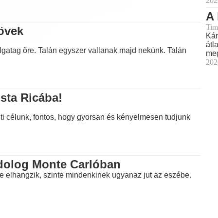
202
A 
Tim
övek
Kán
átl
lgatag őre. Talán egyszer vallanak majd nekünk. Talán
meg
202
sta Ricába!
úti célunk, fontos, hogy gyorsan és kényelmesen tudjunk
 dolog Monte Carlóban
 elhangzik, szinte mindenkinek ugyanaz jut az eszébe.