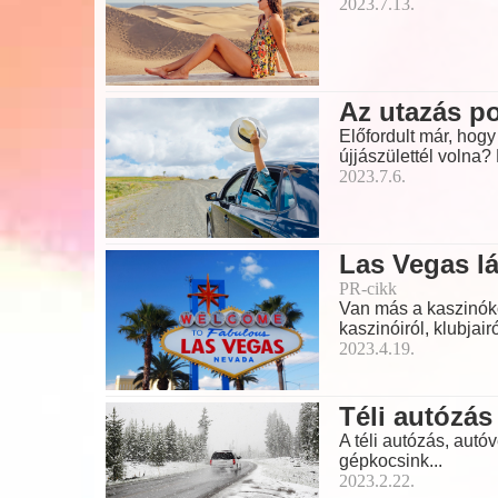
2023.7.13.
Az utazás po
Előfordult már, hogy
újjászülettél volna
2023.7.6.
Las Vegas lá
PR-cikk
Van más a kaszinóko
kaszinóiról, klubjairó
2023.4.19.
Téli autózás
A téli autózás, autó
gépkocsink...
2023.2.22.