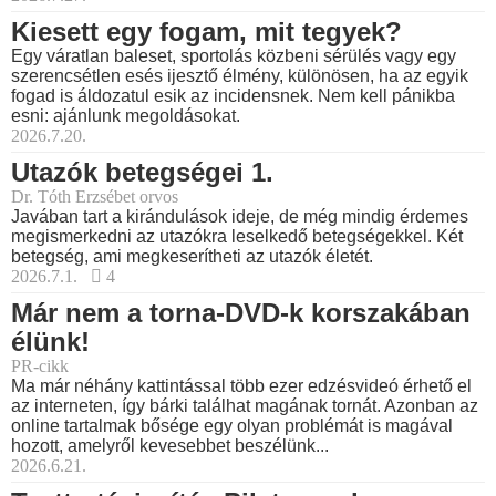
Kiesett egy fogam, mit tegyek?
Egy váratlan baleset, sportolás közbeni sérülés vagy egy
szerencsétlen esés ijesztő élmény, különösen, ha az egyik
fogad is áldozatul esik az incidensnek. Nem kell pánikba
esni: ajánlunk megoldásokat.
2026.7.20.
Utazók betegségei 1.
Dr. Tóth Erzsébet orvos
Javában tart a kirándulások ideje, de még mindig érdemes
megismerkedni az utazókra leselkedő betegségekkel. Két
betegség, ami megkeserítheti az utazók életét.
2026.7.1.
4
Már nem a torna-DVD-k korszakában
élünk!
PR-cikk
Ma már néhány kattintással több ezer edzésvideó érhető el
az interneten, így bárki találhat magának tornát. Azonban az
online tartalmak bősége egy olyan problémát is magával
hozott, amelyről kevesebbet beszélünk...
2026.6.21.