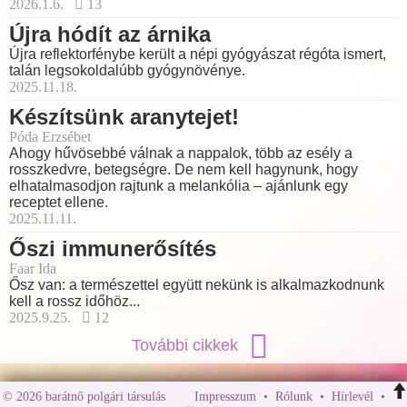
2026.1.6.
13
Újra hódít az árnika
Újra reflektorfénybe került a népi gyógyászat régóta ismert,
talán legsokoldalúbb gyógynövénye.
2025.11.18.
Készítsünk aranytejet!
Póda Erzsébet
Ahogy hűvösebbé válnak a nappalok, több az esély a
rosszkedvre, betegségre. De nem kell hagynunk, hogy
elhatalmasodjon rajtunk a melankólia – ajánlunk egy
receptet ellene.
2025.11.11.
Őszi immunerősítés
Faar Ida
Ősz van: a természettel együtt nekünk is alkalmazkodnunk
kell a rossz időhöz...
2025.9.25.
12
További cikkek
© 2026 barátnő polgári társulás
Impresszum
•
Rólunk
•
Hírlevél
•