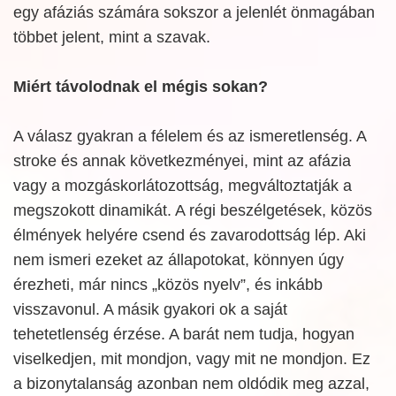
egy afáziás számára sokszor a jelenlét önmagában
többet jelent, mint a szavak.
Miért távolodnak el mégis sokan?
A válasz gyakran a félelem és az ismeretlenség. A
stroke és annak következményei, mint az afázia
vagy a mozgáskorlátozottság, megváltoztatják a
megszokott dinamikát. A régi beszélgetések, közös
élmények helyére csend és zavarodottság lép. Aki
nem ismeri ezeket az állapotokat, könnyen úgy
érezheti, már nincs „közös nyelv”, és inkább
visszavonul. A másik gyakori ok a saját
tehetetlenség érzése. A barát nem tudja, hogyan
viselkedjen, mit mondjon, vagy mit ne mondjon. Ez
a bizonytalanság azonban nem oldódik meg azzal,