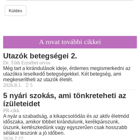
Küldés
A rovat további cikkei
Utazók betegségei 2.
Dr. Tóth Erzsébet orvos
Még tart a kirándulások ideje, érdemes megismerkedni az
utazókra leselkedő betegségekkel. Két betegség, ami
megkeserítheti az utazók életét.
2026.8.1.
5
5 nyári szokás, ami tönkreteheti az
ízületeidet
PR-cikk
A nyár a szabadság, a kikapcsolódás és az aktív életmód
időszaka, amikor többet kirándulunk, kerékpározunk,
úszunk, kertészkedünk vagy egyszerűen csak hosszabb
sétákat teszünk a jó időben.
2026.7.27.