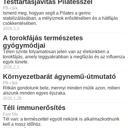
Testtartásjavítás Pilatesszel
PR-cikk
Ismerd meg, hogyan segít a Pilates a gerinc
stabilizálásában, a mélyizmok erősítésében és a hátfájás
csökkentésében.
2026.3.3.
A torokfájás természetes
gyógymódjai
Télen szinte folyamatosan jelen van az életünkben a
torokfájás, amely leggyakrabban a megfázás és az influenza
egyik tünete.
2026.2.3.
Környezetbarát ágynemű-útmutató
PR-cikk
Ritkán gondolunk bele, mennyi minden múlik azon, miben
alszunk minden egyes éjszaka.
2026.1.28.
Téli immunerősítés
Faar Ida
Tél van: a természettel együtt nekünk is alkalmazkodnunk
kell a rossz időhöz.