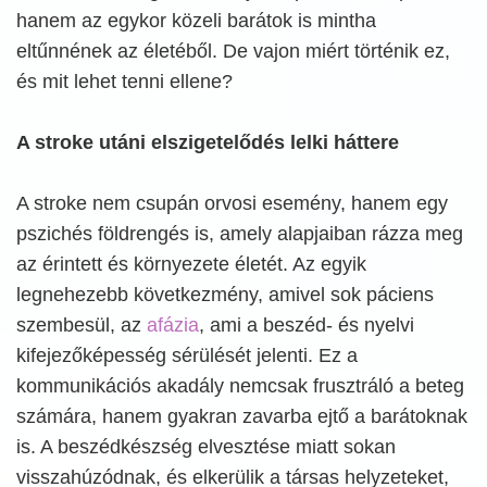
hanem az egykor közeli barátok is mintha
eltűnnének az életéből. De vajon miért történik ez,
és mit lehet tenni ellene?
A stroke utáni elszigetelődés lelki háttere
A stroke nem csupán orvosi esemény, hanem egy
pszichés földrengés is, amely alapjaiban rázza meg
az érintett és környezete életét. Az egyik
legnehezebb következmény, amivel sok páciens
szembesül, az
afázia
, ami a beszéd- és nyelvi
kifejezőképesség sérülését jelenti. Ez a
kommunikációs akadály nemcsak frusztráló a beteg
számára, hanem gyakran zavarba ejtő a barátoknak
is. A beszédkészség elvesztése miatt sokan
visszahúzódnak, és elkerülik a társas helyzeteket,