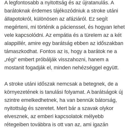
A legfontosabb a nyitottság és az újratanulás. A
barátoknak érdemes tájékozódniuk a stroke utáni
állapotokról, különösen az afáziáról. Ez segít
megérteni, mi történik a pácienssel, és hogyan lehet
vele kapcsolódni. Az empátia és a türelem az a két
alappillér, amire egy barátság ebben az időszakban
támaszkodhat. Fontos az is, hogy a barátok ne a
„régi” embert próbálják visszahozni, hanem a
mostanit fogadják el, minden nehézséggel együtt.
A stroke utáni időszak nemcsak a betegnek, de a
környezetének is tanulási folyamat. A barátságok új
szintre emelkedhetnek, ha van bennük bátorság,
nyitottság és szeretet. Mert bár a szavak olykor
elvesznek, az emberi kapcsolatok mélyebb
rétegeiben továbbra is ott van az, ami igazán