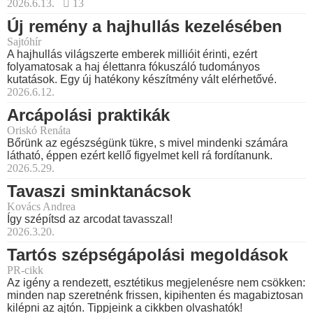
2026.6.13.
13
Új remény a hajhullás kezelésében
Sajtóhír
A hajhullás világszerte emberek millióit érinti, ezért
folyamatosak a haj élettanra fókuszáló tudományos
kutatások. Egy új hatékony készítmény vált elérhetővé.
2026.6.12.
Arcápolási praktikák
Oriskó Renáta
Bőrünk az egészségünk tükre, s mivel mindenki számára
látható, éppen ezért kellő figyelmet kell rá fordítanunk.
2026.5.29.
Tavaszi sminktanácsok
Kovács Andrea
Így szépítsd az arcodat tavasszal!
2026.3.20.
Tartós szépségápolási megoldások
PR-cikk
Az igény a rendezett, esztétikus megjelenésre nem csökken:
minden nap szeretnénk frissen, kipihenten és magabiztosan
kilépni az ajtón. Tippjeink a cikkben olvashatók!