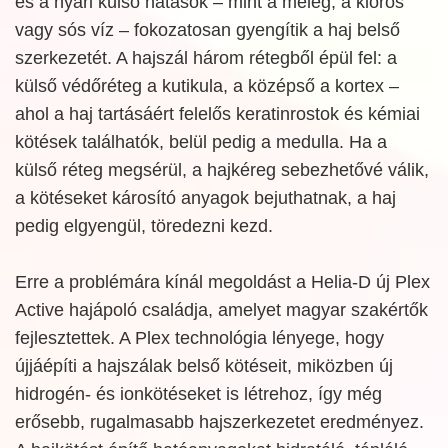
és a nyári külső hatások – mint a meleg, a klóros
vagy sós víz – fokozatosan gyengítik a haj belső
szerkezetét. A hajszál három rétegből épül fel: a
külső védőréteg a kutikula, a középső a kortex –
ahol a haj tartásáért felelős keratinrostok és kémiai
kötések találhatók, belül pedig a medulla. Ha a
külső réteg megsérül, a hajkéreg sebezhetővé válik,
a kötéseket károsító anyagok bejuthatnak, a haj
pedig elgyengül, töredezni kezd.
Erre a problémára kínál megoldást a Helia-D új Plex
Active hajápoló családja, amelyet magyar szakértők
fejlesztettek. A Plex technológia lényege, hogy
újjáépíti a hajszálak belső kötéseit, miközben új
hidrogén- és ionkötéseket is létrehoz, így még
erősebb, rugalmasabb hajszerkezetet eredményez.