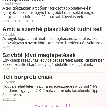
Palkó Emese
A téli időszakban arcbőrünk fokozottabb odafigyelést
igényel. Hiszen az egyre hidegebb hőmérséklet nagyon
megviseli arcbőrünket. Jótanácsok következnek.
2026.1.8.
1
13
Amit a szemhéjplasztikáról tudni kell
PR-cikk
Az egyik legártalmatlanabb, de leghasznosabb plasztikai
beavatkozás a szem körüli területen. Kérdések és válaszok.
2025.12.8.
Szívből jövő meglepetések
Egy csepp kreativitás, egy csipet szeretet: alábbi cikkünkben
kézzel készített karácsonyi ajándékötleteket ajánlunk.
2025.12.4.
Téli bőrproblémák
PR-cikk
Hogyan lehet télen is puha és egészséges a bőrünk? Mi
mindenre figyeljünk? Krémek, vitaminok, kezelések. Tippek
és tanácsok.
2025.12.4.
További cikkek