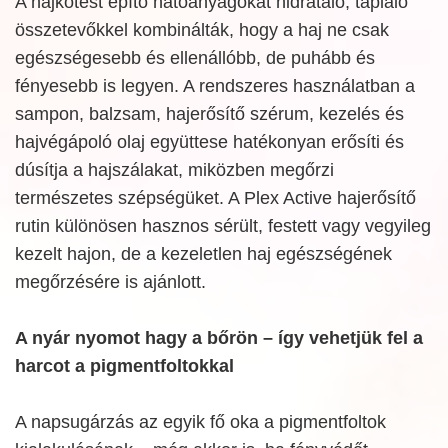
A hajkötést építő hatóanyagokat hidratáló, tápláló
összetevőkkel kombinálták, hogy a haj ne csak
egészségesebb és ellenállóbb, de puhább és
fényesebb is legyen. A rendszeres használatban a
sampon, balzsam, hajerősítő szérum, kezelés és
hajvégápoló olaj együttese hatékonyan erősíti és
dúsítja a hajszálakat, miközben megőrzi
természetes szépségüket. A Plex Active hajerősítő
rutin különösen hasznos sérült, festett vagy vegyileg
kezelt hajon, de a kezeletlen haj egészségének
megőrzésére is ajánlott.
A nyár nyomot hagy a bőrön – így vehetjük fel a
harcot a pigmentfoltokkal
A napsugárzás az egyik fő oka a pigmentfoltok