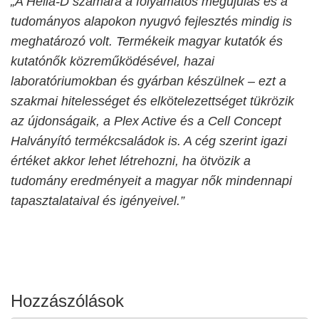
„A Helia-D számára a folyamatos megújulás és a
tudományos alapokon nyugvó fejlesztés mindig is
meghatározó volt. Termékeik magyar kutatók és
kutatónők közreműködésével, hazai
laboratóriumokban és gyárban készülnek – ezt a
szakmai hitelességet és elkötelezettséget tükrözik
az újdonságaik, a Plex Active és a Cell Concept
Halványító termékcsaládok is. A cég szerint igazi
értéket akkor lehet létrehozni, ha ötvözik a
tudomány eredményeit a magyar nők mindennapi
tapasztalataival és igényeivel.”
Hozzászólások