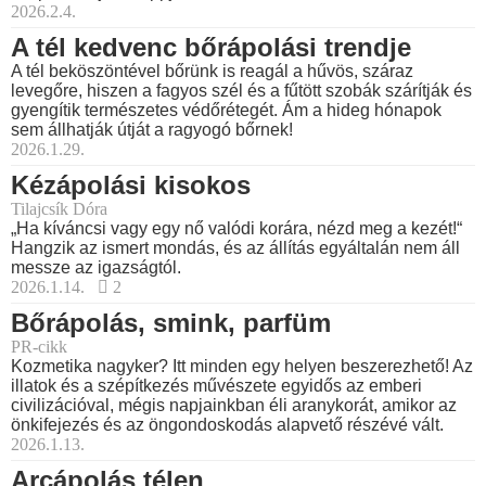
2026.2.4.
A tél kedvenc bőrápolási trendje
A tél beköszöntével bőrünk is reagál a hűvös, száraz
levegőre, hiszen a fagyos szél és a fűtött szobák szárítják és
gyengítik természetes védőrétegét. Ám a hideg hónapok
sem állhatják útját a ragyogó bőrnek!
2026.1.29.
Kézápolási kisokos
Tilajcsík Dóra
„Ha kíváncsi vagy egy nő valódi korára, nézd meg a kezét!“
Hangzik az ismert mondás, és az állítás egyáltalán nem áll
messze az igazságtól.
2026.1.14.
2
Bőrápolás, smink, parfüm
PR-cikk
Kozmetika nagyker? Itt minden egy helyen beszerezhető! Az
illatok és a szépítkezés művészete egyidős az emberi
civilizációval, mégis napjainkban éli aranykorát, amikor az
önkifejezés és az öngondoskodás alapvető részévé vált.
2026.1.13.
Arcápolás télen