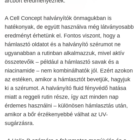
arcbőrt eredményeznek.
A Cell Concept halványítók önmagukban is
hatékonyak, de együtt használva még látványosabb
eredményt érhetünk el. Fontos viszont, hogy a
hámlasztó oldatot és a halványító szérumot ne
ugyanabban a rutinban alkalmazzuk, mivel aktív
összetevőik – például a hámlasztó savak és a
niacinamide – nem kombinálhatók jól. Ezért azokon
az estéken, amikor a hámlasztót bevetjük, hagyjuk
ki a szérumot. A halványító fluid fényvédő hatása
miatt a reggeli rutin része, így azt minden nap
érdemes használni – különösen hámlasztás után,
amikor a bőr érzékenyebbé válhat az UV-
sugárzásra.