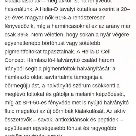
kialakulásának – még akkor is, ha fényvédőt
használunk. A Helia-D tavalyi kutatása szerint a 20–
29 éves magyar nők 61%-a rendszeresen
fényvédőzik, míg a harmincasoknál ez az arány már
csak 36%. Nem véletlen, hogy sokan a nyár végére
egyenetlenebb bőrtónust vagy sötétebb
pigmentfoltokat tapasztalnak. A Helia-D Cell
Concept Hámlasztó-Halványító család három
irányból segít a pigmentfoltok halványítását: a
hámlasztó oldat savtartalma támogatja a
bőrmegújulást, a halványító szérum csökkenti a
meglévő foltokat és gátolja a melanin képződését,
míg az SPF50-es fényvédelmet is nyújtó halványító
fluid megelőzi az új bőrhibák kialakulását. Az aktív
összetevők – savak, antioxidánsok és peptidek –
együttesen egységesebb tónust és ragyogóbb