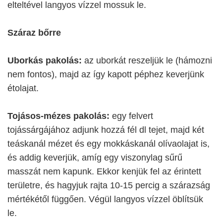
elteltével langyos vízzel mossuk le.
Száraz bőrre
Uborkás pakolás:
az uborkát reszeljük le (hámozni
nem fontos), majd az így kapott péphez keverjünk
étolajat.
Tojásos-mézes pakolás:
egy felvert
tojássárgájához adjunk hozzá fél dl tejet, majd két
teáskanál mézet és egy mokkáskanál olívaolajat is,
és addig keverjük, amíg egy viszonylag sűrű
masszát nem kapunk. Ekkor kenjük fel az érintett
területre, és hagyjuk rajta 10-15 percig a szárazság
mértékétől függően. Végül langyos vízzel öblítsük
le.