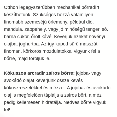
Otthon legegyszerűbben mechanikai bőrradírt
készíthetünk. Szükséges hozzá valamilyen
finomabb szemcséjű őrlemény, például dió,
mandula, zabpehely, vagy jó minőségű tengeri só,
barna cukor, őrölt kávé. Keverjük ezeket növényi
olajba, joghurtba. Az így kapott sűrű masszát
finoman, körkörös mozdulatokkal vigyünk fel a
bőrre, majd töröljük le.
Kókuszos arcradír zsíros bőrre:
jojoba- vagy
avokádó olajat keverjünk össze kevés
kókuszreszelékkel és mézzel. A jojoba- és avokádó
olaj is megfelelően táplálja a zsíros bőrt, a méz
pedig kellemesen hidratálja. Nedves bőrre vigyük
fel!