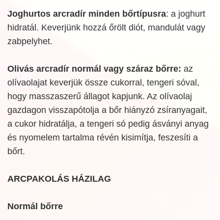
Joghurtos arcradír minden bőrtípusra
: a joghurt
hidratál. Keverjünk hozzá őrölt diót, mandulát vagy
zabpelyhet.
Olivás arcradír normál vagy száraz bőrre:
az
olívaolajat keverjük össze cukorral, tengeri sóval,
hogy masszaszerű állagot kapjunk. Az olívaolaj
gazdagon visszapótolja a bőr hiányzó zsíranyagait,
a cukor hidratálja, a tengeri só pedig ásványi anyag
és nyomelem tartalma révén kisimítja, feszesíti a
bőrt.
ARCPAKOLÁS HÁZILAG
Normál bőrre