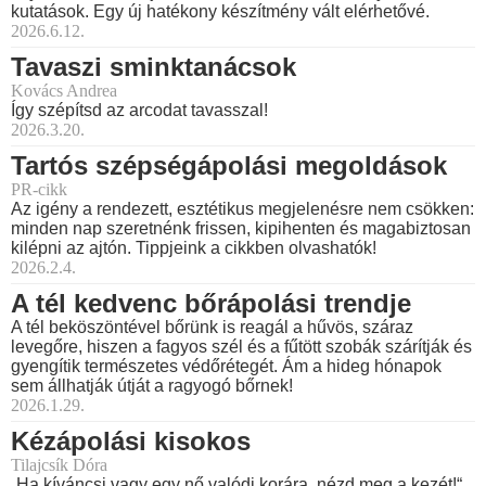
kutatások. Egy új hatékony készítmény vált elérhetővé.
2026.6.12.
Tavaszi sminktanácsok
Kovács Andrea
Így szépítsd az arcodat tavasszal!
2026.3.20.
Tartós szépségápolási megoldások
PR-cikk
Az igény a rendezett, esztétikus megjelenésre nem csökken:
minden nap szeretnénk frissen, kipihenten és magabiztosan
kilépni az ajtón. Tippjeink a cikkben olvashatók!
2026.2.4.
A tél kedvenc bőrápolási trendje
A tél beköszöntével bőrünk is reagál a hűvös, száraz
levegőre, hiszen a fagyos szél és a fűtött szobák szárítják és
gyengítik természetes védőrétegét. Ám a hideg hónapok
sem állhatják útját a ragyogó bőrnek!
2026.1.29.
Kézápolási kisokos
Tilajcsík Dóra
„Ha kíváncsi vagy egy nő valódi korára, nézd meg a kezét!“