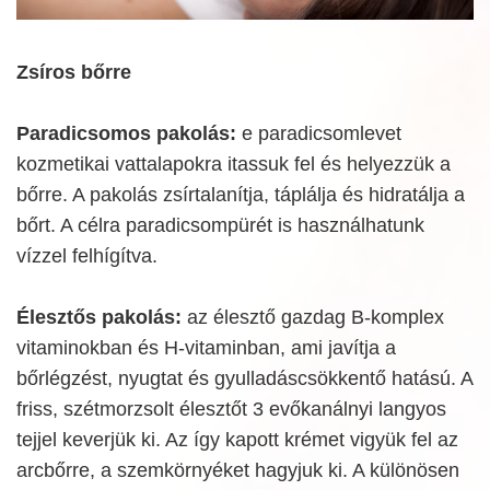
Zsíros bőrre
Paradicsomos pakolás:
e paradicsomlevet
kozmetikai vattalapokra itassuk fel és helyezzük a
bőrre. A pakolás zsírtalanítja, táplálja és hidratálja a
bőrt. A célra paradicsompürét is használhatunk
vízzel felhígítva.
Élesztős pakolás:
az élesztő gazdag B-komplex
vitaminokban és H-vitaminban, ami javítja a
bőrlégzést, nyugtat és gyulladáscsökkentő hatású. A
friss, szétmorzsolt élesztőt 3 evőkanálnyi langyos
tejjel keverjük ki. Az így kapott krémet vigyük fel az
arcbőrre, a szemkörnyéket hagyjuk ki. A különösen