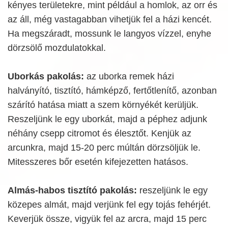
kényes területekre, mint például a homlok, az orr és
az áll, még vastagabban vihetjük fel a házi kencét.
Ha megszáradt, mossunk le langyos vízzel, enyhe
dörzsölő mozdulatokkal.
Uborkás pakolás:
az uborka remek házi
halványító, tisztító, hámképző, fertőtlenítő, azonban
szárító hatása miatt a szem környékét kerüljük.
Reszeljünk le egy uborkát, majd a péphez adjunk
néhány csepp citromot és élesztőt. Kenjük az
arcunkra, majd 15-20 perc múltán dörzsöljük le.
Mitesszeres bőr esetén kifejezetten hatásos.
Almás-habos tisztító pakolás:
reszeljünk le egy
közepes almát, majd verjünk fel egy tojás fehérjét.
Keverjük össze, vigyük fel az arcra, majd 15 perc