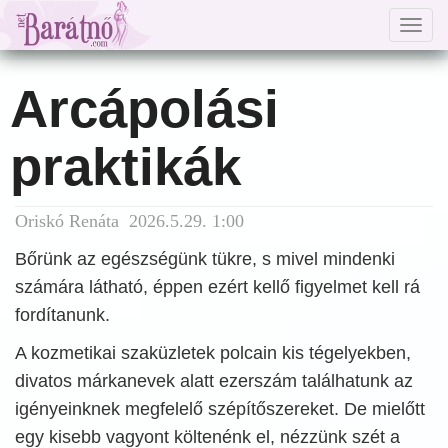
Togg
navig
Arcápolási
praktikák
Oriskó Renáta 2026.5.29. 1:00
Bőrünk az egészségünk tükre, s mivel mindenki
számára látható, éppen ezért kellő figyelmet kell rá
fordítanunk.
A kozmetikai szaküzletek polcain kis tégelyekben,
divatos márkanevek alatt ezerszám találhatunk az
igényeinknek megfelelő szépítőszereket. De mielőtt
egy kisebb vagyont költenénk el, nézzünk szét a