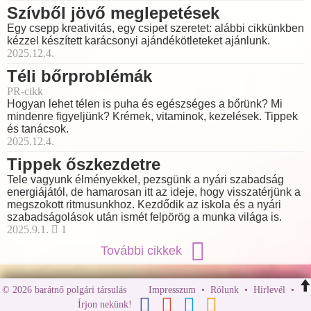
Szívből jövő meglepetések
Egy csepp kreativitás, egy csipet szeretet: alábbi cikkünkben
kézzel készített karácsonyi ajándékötleteket ajánlunk.
2025.12.4.
Téli bőrproblémák
PR-cikk
Hogyan lehet télen is puha és egészséges a bőrünk? Mi
mindenre figyeljünk? Krémek, vitaminok, kezelések. Tippek
és tanácsok.
2025.12.4.
Tippek őszkezdetre
Tele vagyunk élményekkel, pezsgünk a nyári szabadság
energiájától, de hamarosan itt az ideje, hogy visszatérjünk a
megszokott ritmusunkhoz. Kezdődik az iskola és a nyári
szabadságolások után ismét felpörög a munka világa is.
2025.9.1.
1
További cikkek
© 2026 barátnő polgári társulás
Impresszum
•
Rólunk
•
Hírlevél
•
Írjon nekünk!