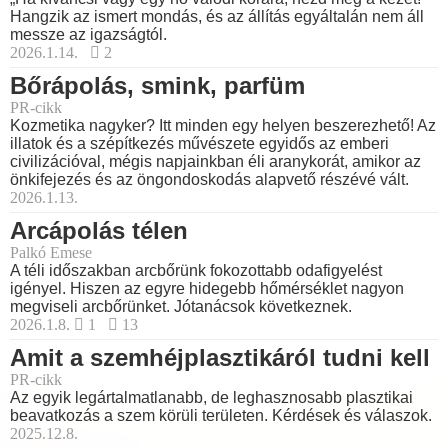
Hangzik az ismert mondás, és az állítás egyáltalán nem áll
messze az igazságtól.
2026.1.14.
2
Bőrápolás, smink, parfüm
PR-cikk
Kozmetika nagyker? Itt minden egy helyen beszerezhető! Az
illatok és a szépítkezés művészete egyidős az emberi
civilizációval, mégis napjainkban éli aranykorát, amikor az
önkifejezés és az öngondoskodás alapvető részévé vált.
2026.1.13.
Arcápolás télen
Palkó Emese
A téli időszakban arcbőrünk fokozottabb odafigyelést
igényel. Hiszen az egyre hidegebb hőmérséklet nagyon
megviseli arcbőrünket. Jótanácsok következnek.
2026.1.8.
1
13
Amit a szemhéjplasztikáról tudni kell
PR-cikk
Az egyik legártalmatlanabb, de leghasznosabb plasztikai
beavatkozás a szem körüli területen. Kérdések és válaszok.
2025.12.8.