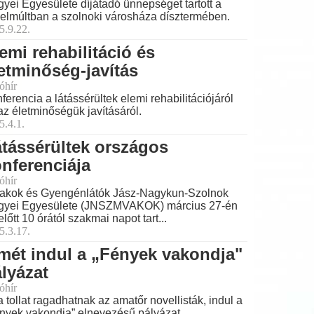
yei Egyesülete díjátadó ünnepséget tartott a
elmúltban a szolnoki városháza dísztermében.
5.9.22.
emi rehabilitáció és
etminőség-javítás
óhír
ferencia a látássérültek elemi rehabilitációjáról
az életminőségük javításáról.
5.4.1.
tássérültek országos
nferenciája
óhír
akok és Gyengénlátók Jász-Nagykun-Szolnok
yei Egyesülete (JNSZMVAKOK) március 27-én
előtt 10 órától szakmai napot tart...
5.3.17.
mét indul a „Fények vakondja"
lyázat
óhír
a tollat ragadhatnak az amatőr novellisták, indul a
nyek vakondja” elnevezésű pályázat.