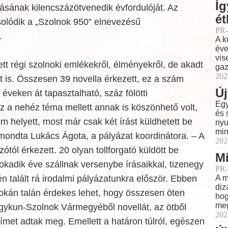
Íg
lásának kilencszázötvenedik évfordulóját. Az
ét
solódik a „Szolnok 950” elnevezésű
PR-
.
A k
éve
vis
tt régi szolnoki emlékekről, élményekről, de akadt
gaz
202
et is. Összesen 39 novella érkezett, ez a szám
Új
veken át tapasztalható, száz fölötti
Egy
z a nehéz téma mellett annak is köszönhető volt,
és 
m helyett, most már csak két írást küldhetett be
nyu
min
mondta Lukács Ágota, a pályázat koordinátora. – A
202
ótól érkezett. 20 olyan tollforgató küldött be
Mi
sokadik éve szállnak versenybe írásaikkal, tizenegy
PR-
én talált rá irodalmi pályázatunkra először. Ebben
A m
diz
okán talán érdekes lehet, hogy összesen öten
hog
meg
gykun-Szolnok Vármegyéből novellát, az ötből
202
címet adtak meg. Emellett a határon túlról, egészen