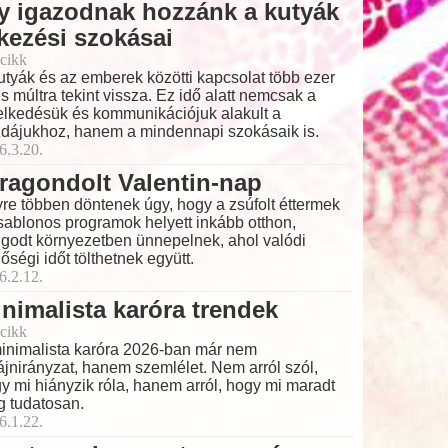
y igazodnak hozzánk a kutyák
kezési szokásai
cikk
utyák és az emberek közötti kapcsolat több ezer
s múltra tekint vissza. Ez idő alatt nemcsak a
elkedésük és kommunikációjuk alakult a
dájukhoz, hanem a mindennapi szokásaik is.
6.3.20.
ragondolt Valentin-nap
re többen döntenek úgy, hogy a zsúfolt éttermek
sablonos programok helyett inkább otthon,
godt környezetben ünnepelnek, ahol valódi
őségi időt tölthetnek együtt.
6.2.12.
nimalista karóra trendek
cikk
inimalista karóra 2026-ban már nem
ájnirányzat, hanem szemlélet. Nem arról szól,
y mi hiányzik róla, hanem arról, hogy mi maradt
 tudatosan.
6.1.22.