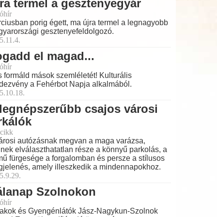
ra termel a gesztenyegyár
óhír
ciusban porig égett, ma újra termel a legnagyobb
yarországi gesztenyefeldolgozó.
5.11.4.
gadd el magad...
óhír
és formáld mások szemléletét! Kulturális
dezvény a Fehérbot Napja alkalmából.
5.10.18.
legnépszerűbb csajos városi
rkálók
cikk
árosi autózásnak megvan a maga varázsa,
nek elválaszthatatlan része a könnyű parkolás, a
mű fürgesége a forgalomban és persze a stílusos
jelenés, amely illeszkedik a mindennapokhoz.
5.9.29.
álanap Szolnokon
óhír
akok és Gyengénlátók Jász-Nagykun-Szolnok