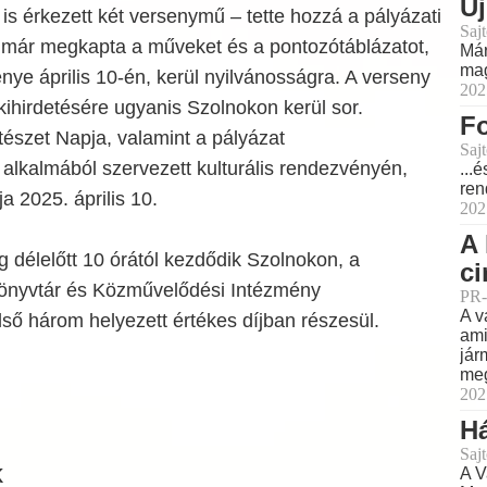
Új
is érkezett két versenymű – tette hozzá a pályázati
Sajt
i már megkapta a műveket és a pontozótáblázatot,
Már
mag
ye április 10-én, kerül nyilvánosságra. A verseny
202
hirdetésére ugyanis Szolnokon kerül sor.
Fo
észet Napja, valamint a pályázat
Sajt
alkalmából szervezett kulturális rendezvényén,
...
ren
a 2025. április 10.
202
A 
 délelőtt 10 órától kezdődik Szolnokon, a
ci
önyvtár és Közművelődési Intézmény
PR-
A v
ső három helyezett értékes díjban részesül.
ami
jár
meg
202
H
Sajt
k
A V