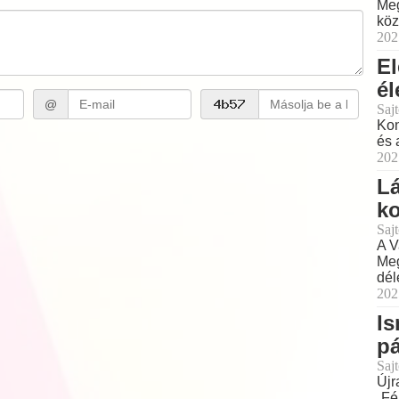
Meg
köz
202
El
él
@
Sajt
Kon
és 
202
Lá
ko
Sajt
A V
Meg
dél
202
Is
pá
Sajt
Újr
„Fé