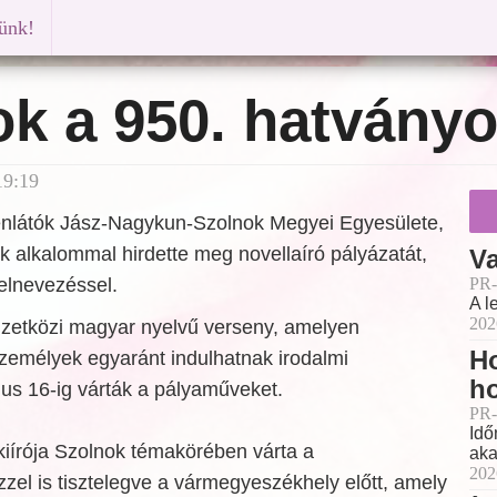
künk!
ok a 950. hatvány
19:19
nlátók Jász-Nagykun-Szolnok Megyei Egyesülete,
 alkalommal hirdette meg novellaíró pályázatát,
Va
elnevezéssel.
PR-
A l
202
zetközi magyar nyelvű verseny, amelyen
Ho
 személyek egyaránt indulhatnak irodalmi
h
ius 16-ig várták a pályaműveket.
PR-
Idő
kiírója Szolnok témakörében várta a
aka
202
el is tisztelegve a vármegyeszékhely előtt, amely