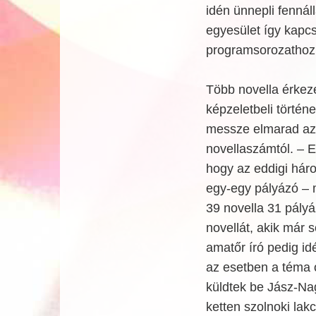
idén ünnepli fennál
egyesület így kapc
programsorozathoz
Több novella érkeze
képzeletbeli történ
messze elmarad az é
novellaszámtól. – E
hogy az eddigi háro
egy-egy pályázó – 
39 novella 31 pályáz
novellát, akik már 
amatőr író pedig id
az esetben a téma 
küldtek be Jász-Na
ketten szolnoki lak