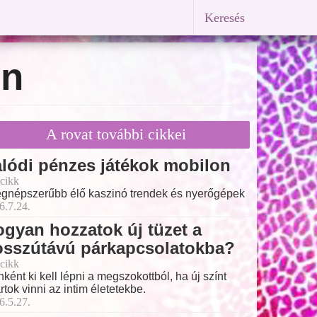
Keresés
on
A rovat további cikkei
lódi pénzes játékok mobilon
cikk
egnépszerűbb élő kaszinó trendek és nyerőgépek
6.7.24.
gyan hozzatok új tüzet a
osszútávú párkapcsolatokba?
cikk
nként ki kell lépni a megszokottból, ha új színt
rtok vinni az intim életetekbe.
6.5.27.