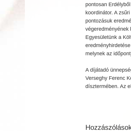
pontosan Erdélyből 
koordinátor. A zsűr
pontozásuk eredmén
végeredményének ki
Egyesületünk a Költ
eredményhirdetése 
melynek az időpontj
A díjátadó ünnepség
Verseghy Ferenc K
dísztermében. Az el
Hozzászóláso