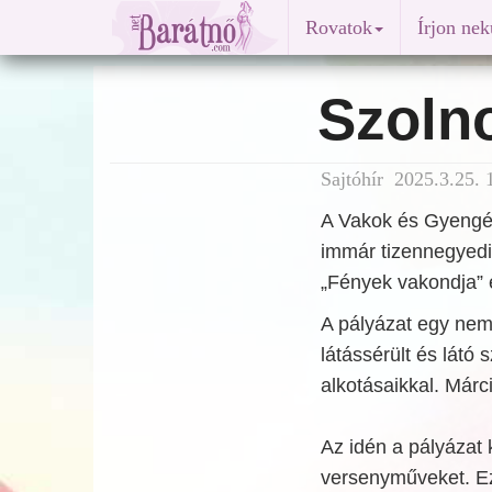
Rovatok
Írjon ne
Szoln
Sajtóhír 2025.3.25. 
A Vakok és Gyengé
immár tizennegyedik
„Fények vakondja” 
A pályázat egy nem
látássérült és látó
alkotásaikkal. Márc
Az idén a pályázat 
versenyműveket. Ezz