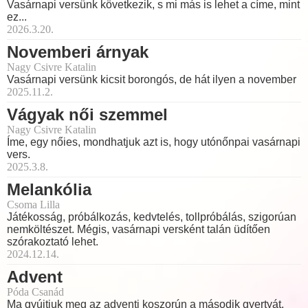
Vasárnapi versünk következik, s mi más is lehet a címe, mint
ez...
2026.3.20.
Novemberi árnyak
Nagy Csivre Katalin
Vasárnapi versünk kicsit borongós, de hát ilyen a november
2025.11.2.
Vágyak női szemmel
Nagy Csivre Katalin
Íme, egy nőies, mondhatjuk azt is, hogy utónőnpai vasárnapi
vers.
2025.3.8.
Melankólia
Csoma Lilla
Játékosság, próbálkozás, kedvtelés, tollpróbálás, szigorúan
nemköltészet. Mégis, vasárnapi versként talán üdítően
szórakoztató lehet.
2024.12.14.
Advent
Póda Csanád
Ma gyújtjuk meg az adventi koszorún a második gyertyát.