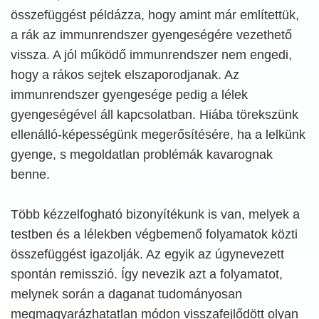
összefüggést példázza, hogy amint már említettük,
a rák az immunrendszer gyengeségére vezethető
vissza. A jól működő immunrendszer nem engedi,
hogy a rákos sejtek elszaporodjanak. Az
immunrendszer gyengesége pedig a lélek
gyengeségével áll kapcsolatban. Hiába törekszünk
ellenálló-képességünk megerősítésére, ha a lelkünk
gyenge, s megoldatlan problémák kavarognak
benne.
Több kézzelfogható bizonyítékunk is van, melyek a
testben és a lélekben végbemenő folyamatok közti
összefüggést igazolják. Az egyik az úgynevezett
spontán remisszió. Így nevezik azt a folyamatot,
melynek során a daganat tudományosan
megmagyarázhatatlan módon visszafejlődött olyan