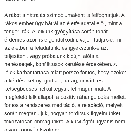
A rákot a hátrálás szimbólumaként is felfoghatjuk. A
rákos ember úgy hátrál az életfeladatai elől, mint a
tengeri rák. A lelkünk gyógyítása során tehát
érdemes azon is elgondolkodni, vajon tudjuk-e, mi
az életben a feladatunk, és igyekszünk-e azt
teljesíteni, vagy próbálunk kibújni alóla a
nehézségek, konfliktusok kerülése érdekében. A
lélek karbantartása miatt persze fontos, hogy ezeket
a kérdéseket nyugodtan, harag, önvád, és
kétségbeesés nélkül tegyük fel magunknak. A
megfelelő lelkiállapot, a pozitív ráhangolódás mellett
fontos a rendszeres meditáció, a relaxáció, melyek
során megtanuljuk, hogyan fordítsuk figyelmünket
fokozatosan önmagunkra. A külvilágtól ugyanis nem
olyan könnyű elszakadni.