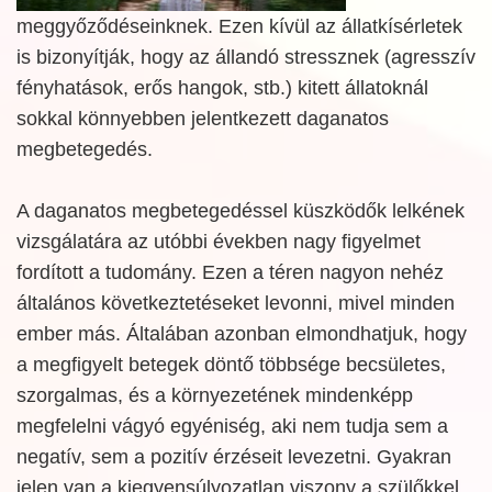
meggyőződéseinknek. Ezen kívül az állatkísérletek
is bizonyítják, hogy az állandó stressznek (agresszív
fényhatások, erős hangok, stb.) kitett állatoknál
sokkal könnyebben jelentkezett daganatos
megbetegedés.
A daganatos megbetegedéssel küszködők lelkének
vizsgálatára az utóbbi években nagy figyelmet
fordított a tudomány. Ezen a téren nagyon nehéz
általános következtetéseket levonni, mivel minden
ember más. Általában azonban elmondhatjuk, hogy
a megfigyelt betegek döntő többsége becsületes,
szorgalmas, és a környezetének mindenképp
megfelelni vágyó egyéniség, aki nem tudja sem a
negatív, sem a pozitív érzéseit levezetni. Gyakran
jelen van a kiegyensúlyozatlan viszony a szülőkkel,