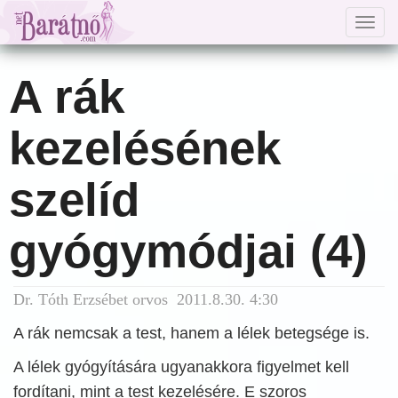
Togg
navig
A rák
kezelésének
szelíd
gyógymódjai (4)
Dr. Tóth Erzsébet orvos 2011.8.30. 4:30
A rák nemcsak a test, hanem a lélek betegsége is.
A lélek gyógyítására ugyanakkora figyelmet kell
fordítani, mint a test kezelésére. E szoros