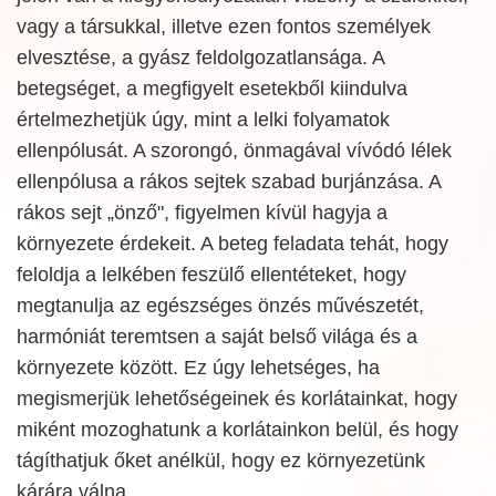
vagy a társukkal, illetve ezen fontos személyek
elvesztése, a gyász feldolgozatlansága. A
betegséget, a megfigyelt esetekből kiindulva
értelmezhetjük úgy, mint a lelki folyamatok
ellenpólusát. A szorongó, önmagával vívódó lélek
ellenpólusa a rákos sejtek szabad burjánzása. A
rákos sejt „önző", figyelmen kívül hagyja a
környezete érdekeit. A beteg feladata tehát, hogy
feloldja a lelkében feszülő ellentéteket, hogy
megtanulja az egészséges önzés művészetét,
harmóniát teremtsen a saját belső világa és a
környezete között. Ez úgy lehetséges, ha
megismerjük lehetőségeinek és korlátainkat, hogy
miként mozoghatunk a korlátainkon belül, és hogy
tágíthatjuk őket anélkül, hogy ez környezetünk
kárára válna.