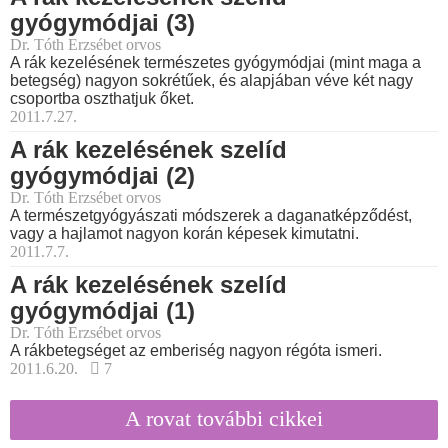
gyógymódjai (3)
Dr. Tóth Erzsébet orvos
A rák kezelésének természetes gyógymódjai (mint maga a
betegség) nagyon sokrétűek, és alapjában véve két nagy
csoportba oszthatjuk őket.
2011.7.27.
A rák kezelésének szelíd
gyógymódjai (2)
Dr. Tóth Erzsébet orvos
A természetgyógyászati módszerek a daganatképződést,
vagy a hajlamot nagyon korán képesek kimutatni.
2011.7.7.
A rák kezelésének szelíd
gyógymódjai (1)
Dr. Tóth Erzsébet orvos
A rákbetegséget az emberiség nagyon régóta ismeri.
2011.6.20.
7
A rovat további cikkei