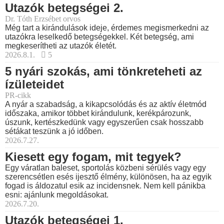
Utazók betegségei 2.
Dr. Tóth Erzsébet orvos
Még tart a kirándulások ideje, érdemes megismerkedni az
utazókra leselkedő betegségekkel. Két betegség, ami
megkeserítheti az utazók életét.
2026.8.1.
5
5 nyári szokás, ami tönkreteheti az
ízületeidet
PR-cikk
A nyár a szabadság, a kikapcsolódás és az aktív életmód
időszaka, amikor többet kirándulunk, kerékpározunk,
úszunk, kertészkedünk vagy egyszerűen csak hosszabb
sétákat teszünk a jó időben.
2026.7.27.
Kiesett egy fogam, mit tegyek?
Egy váratlan baleset, sportolás közbeni sérülés vagy egy
szerencsétlen esés ijesztő élmény, különösen, ha az egyik
fogad is áldozatul esik az incidensnek. Nem kell pánikba
esni: ajánlunk megoldásokat.
2026.7.20.
Utazók betegségei 1.