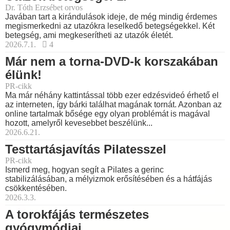
Dr. Tóth Erzsébet orvos
Javában tart a kirándulások ideje, de még mindig érdemes
megismerkedni az utazókra leselkedő betegségekkel. Két
betegség, ami megkeserítheti az utazók életét.
2026.7.1.
4
Már nem a torna-DVD-k korszakában
élünk!
PR-cikk
Ma már néhány kattintással több ezer edzésvideó érhető el
az interneten, így bárki találhat magának tornát. Azonban az
online tartalmak bősége egy olyan problémát is magával
hozott, amelyről kevesebbet beszélünk...
2026.6.21.
Testtartásjavítás Pilatesszel
PR-cikk
Ismerd meg, hogyan segít a Pilates a gerinc
stabilizálásában, a mélyizmok erősítésében és a hátfájás
csökkentésében.
2026.3.3.
A torokfájás természetes
gyógymódjai