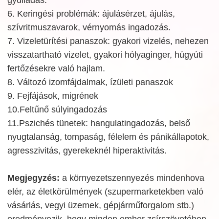
6. Keringési problémák: ájulásérzet, ájulás,
szívritmuszavarok, vérnyomás ingadozás.
7. Vizeletürítési panaszok: gyakori vizelés, nehezen
visszatartható vizelet, gyakori hólyaginger, húgyúti
fertőzésekre való hajlam.
8. Változó izomfájdalmak, ízületi panaszok
9. Fejfájások, migrének
10.Feltűnő súlyingadozás
11.Pszichés tünetek: hangulatingadozás, belső
nyugtalanság, tompaság, félelem és pánikállapotok,
agresszivitás, gyerekeknél hiperaktivitás.
Megjegyzés:
a környezetszennyezés mindenhova
elér, az életkörülmények (szupermarketekben való
vásárlás, vegyi üzemek, gépjárműforgalom stb.)
eredményezik, hogy minden ember zsírszövetében