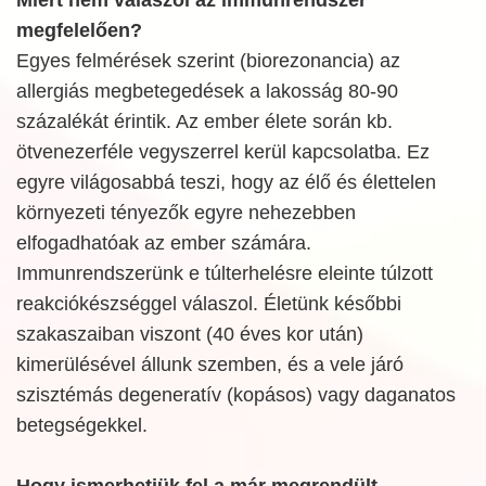
megfelelően?
Egyes felmérések szerint (biorezonancia) az
allergiás megbetegedések a lakosság 80-90
százalékát érintik. Az ember élete során kb.
ötvenezerféle vegyszerrel kerül kapcsolatba. Ez
egyre világosabbá teszi, hogy az élő és élettelen
környezeti tényezők egyre nehezebben
elfogadhatóak az ember számára.
Immunrendszerünk e túlterhelésre eleinte túlzott
reakciókészséggel válaszol. Életünk későbbi
szakaszaiban viszont (40 éves kor után)
kimerülésével állunk szemben, és a vele járó
szisztémás degeneratív (kopásos) vagy daganatos
betegségekkel.
Hogy ismerhetjük fel a már megrendült