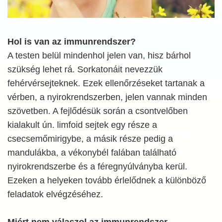
Hol is van az immunrendszer?
A testen belül mindenhol jelen van, hisz bárhol
szükség lehet rá. Sorkatonáit nevezzük
fehérvérsejteknek. Ezek ellenőrzéseket tartanak a
vérben, a nyirokrendszerben, jelen vannak minden
szövetben. A fejlődésük során a csontvelőben
kialakult ún. limfoid sejtek egy része a
csecsemőmirigybe, a másik része pedig a
mandulákba, a vékonybél falában található
nyirokrendszerbe és a féregnyúlványba kerül.
Ezeken a helyeken tovább érlelődnek a különböző
feladatok elvégzéséhez.
Miért nem válaszol az immunrendszer