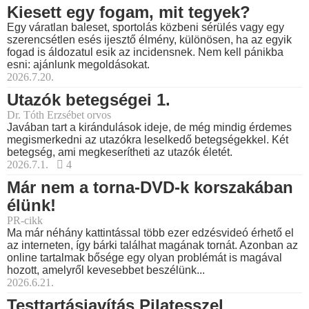
Kiesett egy fogam, mit tegyek?
Egy váratlan baleset, sportolás közbeni sérülés vagy egy
szerencsétlen esés ijesztő élmény, különösen, ha az egyik
fogad is áldozatul esik az incidensnek. Nem kell pánikba
esni: ajánlunk megoldásokat.
2026.7.20.
Utazók betegségei 1.
Dr. Tóth Erzsébet orvos
Javában tart a kirándulások ideje, de még mindig érdemes
megismerkedni az utazókra leselkedő betegségekkel. Két
betegség, ami megkeserítheti az utazók életét.
2026.7.1.
4
Már nem a torna-DVD-k korszakában
élünk!
PR-cikk
Ma már néhány kattintással több ezer edzésvideó érhető el
az interneten, így bárki találhat magának tornát. Azonban az
online tartalmak bősége egy olyan problémát is magával
hozott, amelyről kevesebbet beszélünk...
2026.6.21.
Testtartásjavítás Pilatesszel