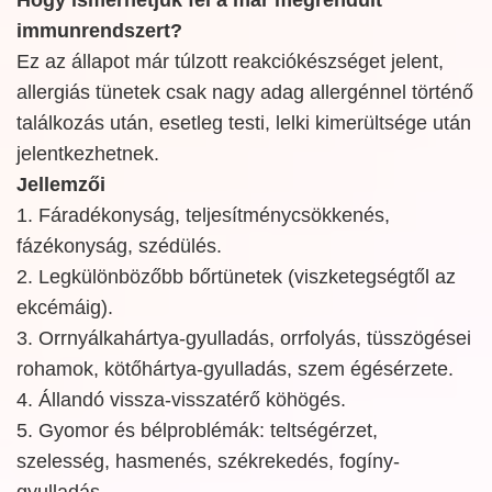
immunrendszert?
Ez az állapot már túlzott reakciókészséget jelent,
allergiás tünetek csak nagy adag allergénnel történő
találkozás után, esetleg testi, lelki kimerültsége után
jelentkezhetnek.
Jellemzői
1. Fáradékonyság, teljesítménycsökkenés,
fázékonyság, szédülés.
2. Legkülönbözőbb bőrtünetek (viszketegségtől az
ekcémáig).
3. Orrnyálkahártya-gyulladás, orrfolyás, tüsszögései
rohamok, kötőhártya-gyulladás, szem égésérzete.
4. Állandó vissza-visszatérő köhögés.
5. Gyomor és bélproblémák: teltségérzet,
szelesség, hasmenés, székrekedés, fogíny-
gyulladás.