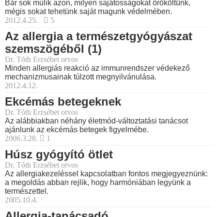
Bár sok múlik azon, milyen sajátosságokat örököltünk,
mégis sokat tehetünk saját magunk védelmében.
2012.4.25.
5
Az allergia a természetgyógyászat
szemszögéből (1)
Dr. Tóth Erzsébet orvos
Minden allergiás reakció az immunrendszer védekező
mechanizmusainak túlzott megnyilvánulása.
2012.4.12.
Ekcémás betegeknek
Dr. Tóth Erzsébet orvos
Az alábbiakban néhány életmód-változtatási tanácsot
ajánlunk az ekcémás betegek figyelmébe.
2006.3.28.
1
Húsz gyógyító ötlet
Dr. Tóth Erzsébet orvos
Az allergiakezeléssel kapcsolatban fontos megjegyeznünk:
a megoldás abban rejlik, hogy harmóniában legyünk a
természettel.
2005.10.4.
Allergia-tanácsadó