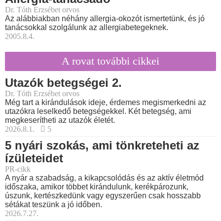
Dr. Tóth Erzsébet orvos
Az alábbiakban néhány allergia-okozót ismertetünk, és jó
tanácsokkal szolgálunk az allergiabetegeknek.
2005.8.4.
A rovat további cikkei
Utazók betegségei 2.
Dr. Tóth Erzsébet orvos
Még tart a kirándulások ideje, érdemes megismerkedni az
utazókra leselkedő betegségekkel. Két betegség, ami
megkeserítheti az utazók életét.
2026.8.1.
5
5 nyári szokás, ami tönkreteheti az
ízületeidet
PR-cikk
A nyár a szabadság, a kikapcsolódás és az aktív életmód
időszaka, amikor többet kirándulunk, kerékpározunk,
úszunk, kertészkedünk vagy egyszerűen csak hosszabb
sétákat teszünk a jó időben.
2026.7.27.