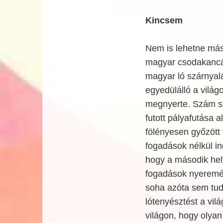
Kincsem
Nem is lehetne máss
magyar csodakancá
magyar ló szárnyalá
egyedülálló a világ
megnyerte. Szám sz
futott pályafutása a
fölényesen győzött
fogadások nélkül in
hogy a második helye
fogadások nyeremén
soha azóta sem tudt
lótenyésztést a vil
világon, hogy olyan