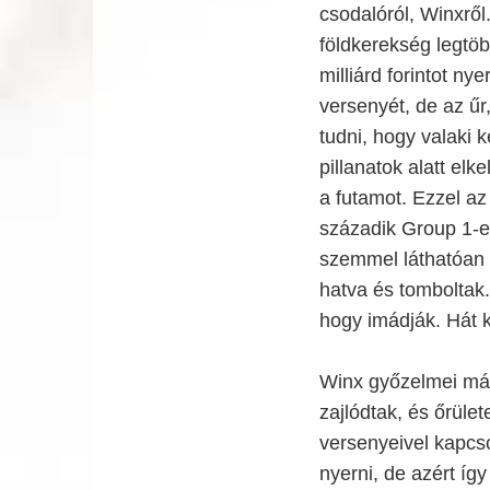
csodalóról, Winxről
földkerekség legtö
milliárd forintot ny
versenyét, de az űr
tudni, hogy valaki 
pillanatok alatt elk
a futamot. Ezzel a
századik Group 1-e
szemmel láthatóan s
hatva és tomboltak.
hogy imádják. Hát k
Winx győzelmei már
zajlódtak, és őrüle
versenyeivel kapcso
nyerni, de azért íg