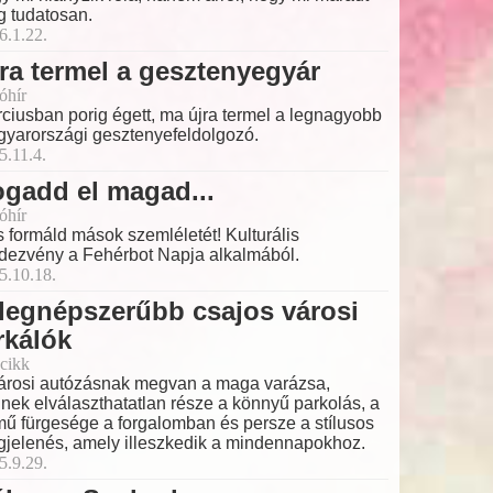
 tudatosan.
6.1.22.
ra termel a gesztenyegyár
óhír
ciusban porig égett, ma újra termel a legnagyobb
yarországi gesztenyefeldolgozó.
5.11.4.
gadd el magad...
óhír
és formáld mások szemléletét! Kulturális
dezvény a Fehérbot Napja alkalmából.
5.10.18.
legnépszerűbb csajos városi
rkálók
cikk
árosi autózásnak megvan a maga varázsa,
nek elválaszthatatlan része a könnyű parkolás, a
mű fürgesége a forgalomban és persze a stílusos
jelenés, amely illeszkedik a mindennapokhoz.
5.9.29.