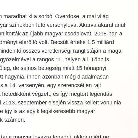
maradhat ki a sorból Overdose, a mai világ
yar színekben futó versenylova. Akarva akaratlanul
nlították az újabb magyar csodalovat. 2008-ban a
ményt elérő ló volt. Becsült értéke 1,5 milliárd
t minden ló összes veretlenségi ranglistáján a maga
yőzelmével a rangos 11. helyen áll. Több is
űleg, de sajnos betegség miatt 15 hónapnyi
lett hagynia, innen azonban még diadalmasan
os a 14. versenyén, egy szerencsétlen rajt
 hetedikként végzett, és így megtört legendás
 2013. szeptember elsején vissza kellett vonulnia
de így is az egyik legsikeresebb magyar
ák számon.
arja magyar lovakra fogadni, akkor miért ne