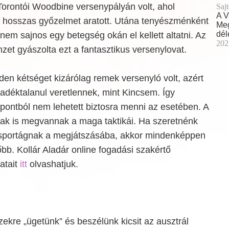
orontói Woodbine versenypályán volt, ahol
Sajt
A V
él hosszas győzelmet aratott. Utána tenyészménként
Meg
dél
em sajnos egy betegség okán el kellett altatni. Az
202
et gyászolta ezt a fantasztikus versenylovat.
den kétséget kizárólag remek versenyló volt, azért
éktalanul veretlennek, mint Kincsem. Így
pontból nem lehetett biztosra menni az esetében. A
ak is megvannak a maga taktikái. Ha szeretnénk
 sportágnak a megjátszásába, akkor mindenképpen
b. Kollár Aladár online fogadási szakértő
atait
itt
olvashatjuk.
kre „ügetünk” és beszélünk kicsit az ausztrál