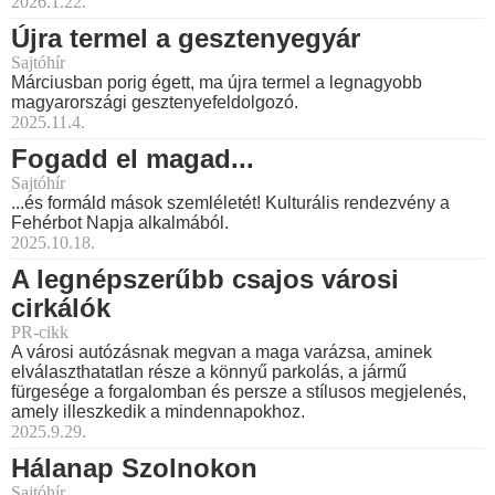
2026.1.22.
Újra termel a gesztenyegyár
Sajtóhír
Márciusban porig égett, ma újra termel a legnagyobb
magyarországi gesztenyefeldolgozó.
2025.11.4.
Fogadd el magad...
Sajtóhír
...és formáld mások szemléletét! Kulturális rendezvény a
Fehérbot Napja alkalmából.
2025.10.18.
A legnépszerűbb csajos városi
cirkálók
PR-cikk
A városi autózásnak megvan a maga varázsa, aminek
elválaszthatatlan része a könnyű parkolás, a jármű
fürgesége a forgalomban és persze a stílusos megjelenés,
amely illeszkedik a mindennapokhoz.
2025.9.29.
Hálanap Szolnokon
Sajtóhír