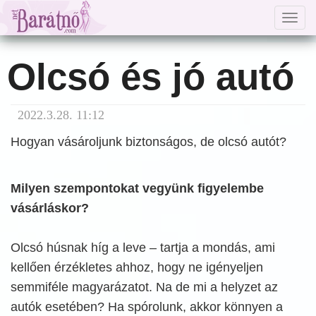
Togg
navig
Olcsó és jó autó
2022.3.28. 11:12
Hogyan vásároljunk biztonságos, de olcsó autót?
Milyen szempontokat vegyünk figyelembe
vásárláskor?
Olcsó húsnak híg a leve – tartja a mondás, ami
kellően érzékletes ahhoz, hogy ne igényeljen
semmiféle magyarázatot. Na de mi a helyzet az
autók esetében? Ha spórolunk, akkor könnyen a