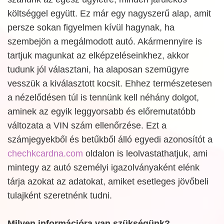
költséggel együtt. Ez már egy nagyszerű alap, amit
persze sokan figyelmen kívül hagynak, ha
szembejön a megálmodott autó. Akármennyire is
tartjuk magunkat az elképzeléseinkhez, akkor
tudunk jól választani, ha alaposan szemügyre
vesszük a kiválasztott kocsit. Ehhez természetesen
a nézelődésen túl is tennünk kell néhány dolgot,
aminek az egyik leggyorsabb és előremutatóbb
változata a VIN szám ellenőrzése. Ezt a
számjegyekből és betűkből álló egyedi azonosítót a
chechkcardna.com
oldalon is leolvastathatjuk, ami
mintegy az autó személyi igazolványaként elénk
tárja azokat az adatokat, amiket esetleges jövőbeli
tulajként szeretnénk tudni.
Milyen információra van szükségünk?