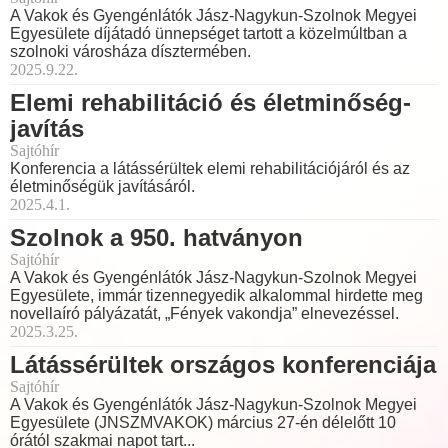
A Vakok és Gyengénlátók Jász-Nagykun-Szolnok Megyei
Egyesülete díjátadó ünnepséget tartott a közelmúltban a
szolnoki városháza dísztermében.
2025.9.22.
Elemi rehabilitáció és életminőség-
javítás
Sajtóhír
Konferencia a látássérültek elemi rehabilitációjáról és az
életminőségük javításáról.
2025.4.1.
Szolnok a 950. hatványon
Sajtóhír
A Vakok és Gyengénlátók Jász-Nagykun-Szolnok Megyei
Egyesülete, immár tizennegyedik alkalommal hirdette meg
novellaíró pályázatát, „Fények vakondja” elnevezéssel.
2025.3.25.
Látássérültek országos konferenciája
Sajtóhír
A Vakok és Gyengénlátók Jász-Nagykun-Szolnok Megyei
Egyesülete (JNSZMVAKOK) március 27-én délelőtt 10
órától szakmai napot tart...