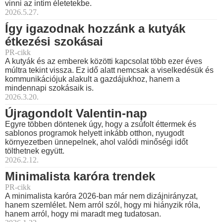
vinni az intim életetekbe.
2026.5.27.
Így igazodnak hozzánk a kutyák
étkezési szokásai
PR-cikk
A kutyák és az emberek közötti kapcsolat több ezer éves
múltra tekint vissza. Ez idő alatt nemcsak a viselkedésük és
kommunikációjuk alakult a gazdájukhoz, hanem a
mindennapi szokásaik is.
2026.3.20.
Újragondolt Valentin-nap
Egyre többen döntenek úgy, hogy a zsúfolt éttermek és
sablonos programok helyett inkább otthon, nyugodt
környezetben ünnepelnek, ahol valódi minőségi időt
tölthetnek együtt.
2026.2.12.
Minimalista karóra trendek
PR-cikk
A minimalista karóra 2026-ban már nem dizájnirányzat,
hanem szemlélet. Nem arról szól, hogy mi hiányzik róla,
hanem arról, hogy mi maradt meg tudatosan.