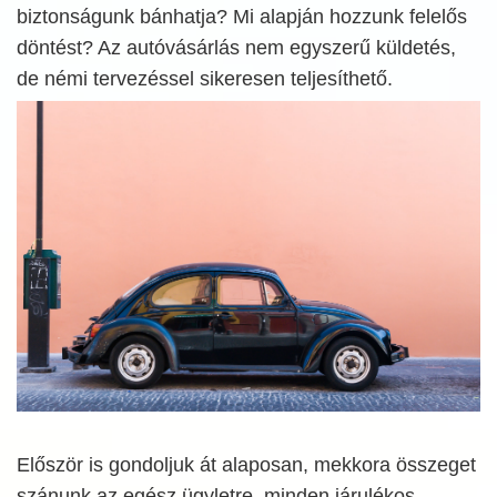
biztonságunk bánhatja? Mi alapján hozzunk felelős
döntést? Az autóvásárlás nem egyszerű küldetés,
de némi tervezéssel sikeresen teljesíthető.
Először is gondoljuk át alaposan, mekkora összeget
szánunk az egész ügyletre, minden járulékos