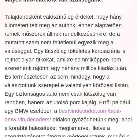
Tulajdonosként valószínűleg érdekel, hogy hány
kilométert tett meg az autónk, ehhez alapvetően
remek műszerek állnak rendelkezésünkre, de a
mutatott szám nem feltétlenül egyezik meg a
valósággal. Egy látszólag tökéletes karosszéria is
rejthet olyan titkokat, amikre semmiképpen nem
szeretnénk rájönni egy néhány milliós kiadás után.
És természetesen az sem mindegy, hogy a
választottunk szerepel-e valamilyen körözési listán.
Egy biztonságos autó nem csak látszólag van
rendben, hanem az utolsó porcikájáig. Erről például
egy BMW esetében a
bestvindecoder.com/best-
bmw-vin-decoders/
oldalon győződhetünk meg, ahol
a korábbi baleseteket megismerve, illetve a
szerviztörténetet átnézve mérlegelhetünk, megéri-e