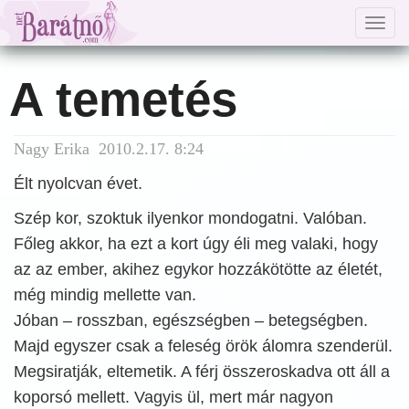
Togg
navig
A temetés
Nagy Erika 2010.2.17. 8:24
Élt nyolcvan évet.
Szép kor, szoktuk ilyenkor mondogatni. Valóban.
Főleg akkor, ha ezt a kort úgy éli meg valaki, hogy
az az ember, akihez egykor hozzákötötte az életét,
még mindig mellette van.
Jóban – rosszban, egészségben – betegségben.
Majd egyszer csak a feleség örök álomra szenderül.
Megsiratják, eltemetik. A férj összeroskadva ott áll a
koporsó mellett. Vagyis ül, mert már nagyon