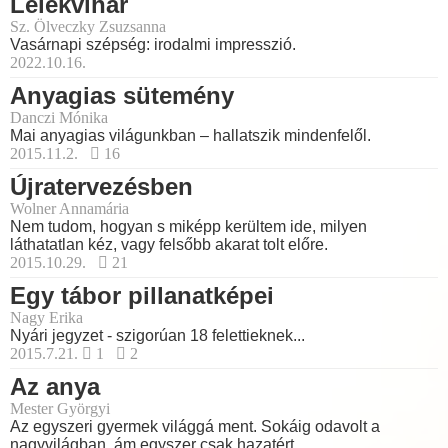
Lélekvihar
Sz. Ölveczky Zsuzsanna
Vasárnapi szépség: irodalmi impresszió.
2022.10.16.
Anyagias sütemény
Danczi Mónika
Mai anyagias világunkban – hallatszik mindenfelől.
2015.11.2.
16
Újratervezésben
Wolner Annamária
Nem tudom, hogyan s miképp kerültem ide, milyen
láthatatlan kéz, vagy felsőbb akarat tolt előre.
2015.10.29.
21
Egy tábor pillanatképei
Nagy Erika
Nyári jegyzet - szigorúan 18 felettieknek...
2015.7.21.
1
2
Az anya
Mester Györgyi
Az egyszeri gyermek világgá ment. Sokáig odavolt a
nagyvilágban, ám egyszer csak hazatért...