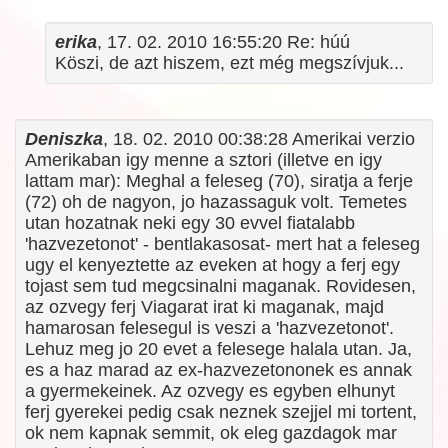
erika
, 17. 02. 2010 16:55:20 Re: húú
Köszi, de azt hiszem, ezt még megszívjuk...
Deniszka
, 18. 02. 2010 00:38:28 Amerikai verzio
Amerikaban igy menne a sztori (illetve en igy
lattam mar): Meghal a feleseg (70), siratja a ferje
(72) oh de nagyon, jo hazassaguk volt. Temetes
utan hozatnak neki egy 30 evvel fiatalabb
'hazvezetonot' - bentlakasosat- mert hat a feleseg
ugy el kenyeztette az eveken at hogy a ferj egy
tojast sem tud megcsinalni maganak. Rovidesen,
az ozvegy ferj Viagarat irat ki maganak, majd
hamarosan felesegul is veszi a 'hazvezetonot'.
Lehuz meg jo 20 evet a felesege halala utan. Ja,
es a haz marad az ex-hazvezetononek es annak
a gyermekeinek. Az ozvegy es egyben elhunyt
ferj gyerekei pedig csak neznek szejjel mi tortent,
ok nem kapnak semmit, ok eleg gazdagok mar