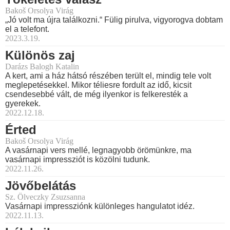
Bakoš Orsolya Virág
„Jó volt ma újra találkozni.“ Fülig pirulva, vigyorogva dobtam
el a telefont.
2023.3.19.
Különös zaj
Darázs Balogh Katalin
A kert, ami a ház hátsó részében terült el, mindig tele volt
meglepetésekkel. Mikor téliesre fordult az idő, kicsit
csendesebbé vált, de még ilyenkor is felkeresték a
gyerekek.
2022.12.18.
Érted
Bakoš Orsolya Virág
A vasárnapi vers mellé, legnagyobb örömünkre, ma
vasárnapi impressziót is közölni tudunk.
2022.11.26.
Jövőbelátás
Sz. Ölveczky Zsuzsanna
Vasárnapi impressziónk különleges hangulatot idéz.
2022.11.13.