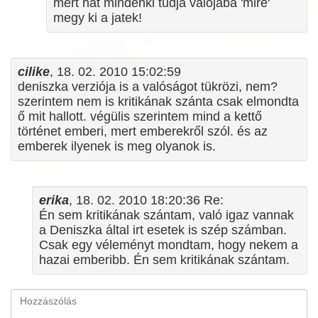
mert hat mindenki tudja valojaba 'mire'
megy ki a jatek!
cilike
, 18. 02. 2010 15:02:59
deniszka verziója is a valóságot tükrözi, nem?
szerintem nem is kritikának szánta csak elmondta
ő mit hallott. végülis szerintem mind a kettő
történet emberi, mert emberekről szól. és az
emberek ilyenek is meg olyanok is.
erika
, 18. 02. 2010 18:20:36 Re:
Én sem kritikának szántam, való igaz vannak
a Deniszka által irt esetek is szép számban.
Csak egy véleményt mondtam, hogy nekem a
hazai emberibb. Én sem kritikának szántam.